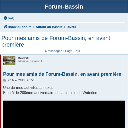
Forum-Bassin
FAQ
Index du forum
Autour du Bassin
Divers
Pour mes amis de Forum-Bassin, en avant
première
6 messages • Page
1
sur
1
papives
Membre associatif
Pour mes amis de Forum-Bassin, en avant première
M
27 févr. 2015, 20:50
e
s
Une de mes activités annexes.
s
Bientôt le 200ème anniversaire de la bataille de Waterloo.
a
g
e