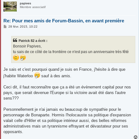
papives
Membre associatif
Re: Pour mes amis de Forum-Bassin, en avant première
M
28 févr. 2015, 10:22
e
s
s
Patrick 82 a écrit :
a
g
Bonsoir Papives,
e
tu sais de ce côté de la frontière ce n'est pas un anniversaire très fêté
Je sais et c'est pourquoi quand je suis en France, j'hésite à dire que
j'habite Waterloo
sauf à des amis.
Ceci dit, il faut reconnaître que ça a été un évènement capital pour nos
pays, que serait devenue l'Europe si la victoire avait été dans l'autre
sens???
Personnellement je n'ai jamais eu beaucoup de sympathie pour le
personnage de Bonaparte. Hormis l'holocauste sa politique d'expansion
valait celle d'Hitler et sa politique intérieur aussi, des belles réformes
administratives mais un tyrannisme effrayant et dévastateur pour ses
opposants.