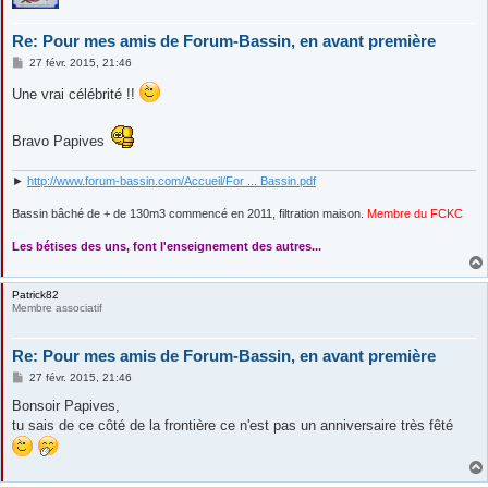
Re: Pour mes amis de Forum-Bassin, en avant première
M
27 févr. 2015, 21:46
e
s
Une vrai célébrité !!
s
a
g
Bravo Papives
e
►
http://www.forum-bassin.com/Accueil/For ... Bassin.pdf
Bassin bâché de + de 130m3 commencé en 2011, filtration maison.
Membre du FCKC
....
Les bétises des uns, font l'enseignement des autres...
Patrick82
Membre associatif
Re: Pour mes amis de Forum-Bassin, en avant première
M
27 févr. 2015, 21:46
e
s
Bonsoir Papives,
s
tu sais de ce côté de la frontière ce n'est pas un anniversaire très fêté
a
g
e