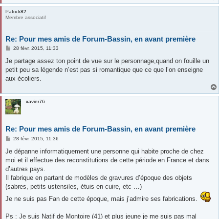
Patrick82
Membre associatif
Re: Pour mes amis de Forum-Bassin, en avant première
M
28 févr. 2015, 11:33
e
s
Je partage assez ton point de vue sur le personnage,quand on fouille un
s
petit peu sa légende n’est pas si romantique que ce que l’on enseigne
a
g
aux écoliers.
e
xavier76
Re: Pour mes amis de Forum-Bassin, en avant première
M
28 févr. 2015, 11:36
e
s
Je dépanne informatiquement une personne qui habite proche de chez
s
moi et il effectue des reconstitutions de cette période en France et dans
a
g
d’autres pays.
e
Il fabrique en partant de modèles de gravures d’époque des objets
(sabres, petits ustensiles, étuis en cuire, etc …)
Je ne suis pas Fan de cette époque, mais j’admire ses fabrications.
Ps :
Je suis Natif de Montoire (41) et plus jeune je me suis pas mal