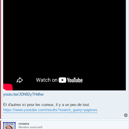
youtu.be/JDN92yTHdhw
Et d'autres ici pour les curieux, il y a un peu de tout.
https://www.youtube.com/results?search_query=papives
christine
Membre associatif