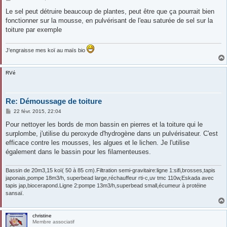
e
s
Le sel peut détruire beaucoup de plantes, peut être que ça pourrait bien
s
fonctionner sur la mousse, en pulvérisant de l'eau saturée de sel sur la
a
g
toiture par exemple
e
J'engraisse mes koï au maïs bio
RVé
Re: Démoussage de toiture
M
22 févr. 2015, 22:04
e
s
Pour nettoyer les bords de mon bassin en pierres et la toiture qui le
s
surplombe, j'utilise du peroxyde d'hydrogène dans un pulvérisateur. C'est
a
g
efficace contre les mousses, les algues et le lichen. Je l'utilise
e
également dans le bassin pour les filamenteuses.
Bassin de 20m3,15 koï( 50 à 85 cm).Filtration semi-gravitaire:ligne 1:sifi,brosses,tapis
japonais,pompe 18m3/h, superbead large,réchauffeur rti-c,uv tmc 110w,Eskada avec
tapis jap,biocerapond.Ligne 2:pompe 13m3/h,superbead small,écumeur à protéine
sansaï.
christine
Membre associatif