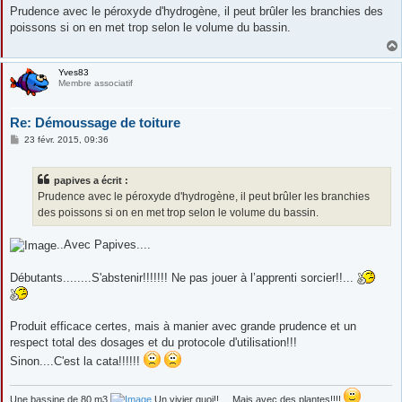
s
Prudence avec le péroxyde d'hydrogène, il peut brûler les branchies des
s
poissons si on en met trop selon le volume du bassin.
a
g
e
Yves83
Membre associatif
Re: Démoussage de toiture
M
23 févr. 2015, 09:36
e
s
s
papives a écrit :
a
g
Prudence avec le péroxyde d'hydrogène, il peut brûler les branchies
e
des poissons si on en met trop selon le volume du bassin.
..Avec Papives....
Débutants........S'abstenir!!!!!!! Ne pas jouer à l’apprenti sorcier!!...
Produit efficace certes, mais à manier avec grande prudence et un
respect total des dosages et du protocole d'utilisation!!!
Sinon....C'est la cata!!!!!!
Une bassine de 80 m3
Un vivier quoi!!.....Mais avec des plantes!!!!