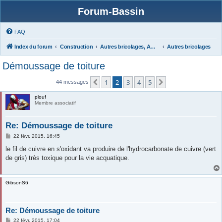
Forum-Bassin
FAQ
Index du forum
Construction
Autres bricolages, Aménagements Jardins
Autres bricolages
Démoussage de toiture
1
2
3
4
5
Précédente
Suivante
44 messages
plouf
Membre associatif
Re: Démoussage de toiture
M
22 févr. 2015, 16:45
e
s
le fil de cuivre en s'oxidant va produire de l'hydrocarbonate de cuivre (vert
s
de gris) très toxique pour la vie acquatique.
a
g
e
GibsonS6
Re: Démoussage de toiture
M
22 févr. 2015, 17:04