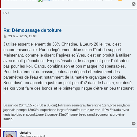
RVé
Re: Démoussage de toiture
M
23 févr. 2015, 11:04
e
s
J'utilise essentiellement du 35% Christine, à 1euro 20 le litre, c'est
s
encore raisonnable. Pur ou légèrement dilué selon l'état du support.
a
g
Maintenant, comme le disent Papives et Yves, c'est un produit à utiliser
e
avec moult précautions. En pulvérisation, le danger est pour l'utilisateur
pas pour les koï. Gants, combinaison et bon masque indispensables.
Pour le traitement du bassin, le dosage dépend effectivement des
paramètres de l'eau et notamment de la matière organique disponible.
Sous-dosé, ça apportera juste un petit peu d'o2 dans le bassin, sur-dosé,
les koï vont faire des bonds et le printemps risque d'être un peu tristounet
!
Bassin de 20m3,15 koï( 50 à 85 cm).Filtration semi-gravitaire:ligne 1:sifi,brosses,tapis
japonais,pompe 18m3/h, superbead large,réchauffeur rti-c,uv tmc 110w,Eskada avec
tapis jap,biocerapond.Ligne 2:pompe 13m3/h,superbead small,écumeur à protéine
sansaï.
christine
Membre associatif