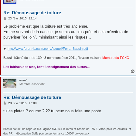
Re: Démoussage de toiture
M
23 févr. 2015, 12:14
e
s
Le problème est que la toiture est très ancienne.
s
En me servant de la nacelle, je serais au plus près et cela m'évitera de
a
g
pulvériser "de loin", minimisant ainsi les risques...
e
►
http://www.forum-bassin.com/Accueil/For ... Bassin.pdf
Bassin bâché de + de 130m3 commencé en 2011, filtration maison.
Membre du FCKC
....
Les bétises des uns, font l'enseignement des autres...
esso1
Membre associatif
Re: Démoussage de toiture
M
23 févr. 2015, 17:00
e
s
tuiles plates ? courbe ? ?? tu peux nous faire une photo.
s
a
g
e
Bassin naturel de nage 35 M3, lagune 6M3 sur lit d'eau et bassin de 15M3, 2kois pour les enfants, et
-
des PR... décantation 6M3/ pompe performance 15000/ polyvortex