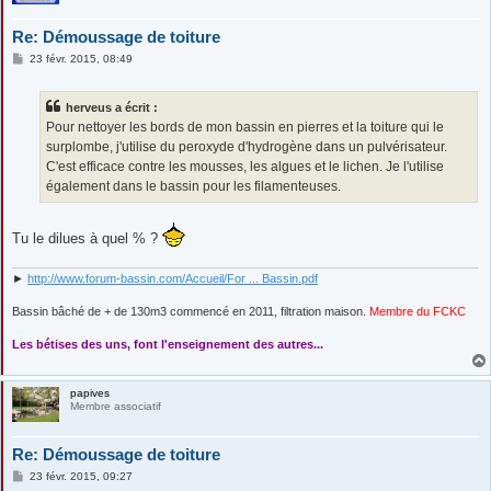
Re: Démoussage de toiture
M
23 févr. 2015, 08:49
e
s
s
herveus a écrit :
a
g
Pour nettoyer les bords de mon bassin en pierres et la toiture qui le
e
surplombe, j'utilise du peroxyde d'hydrogène dans un pulvérisateur.
C'est efficace contre les mousses, les algues et le lichen. Je l'utilise
également dans le bassin pour les filamenteuses.
Tu le dilues à quel % ?
►
http://www.forum-bassin.com/Accueil/For ... Bassin.pdf
Bassin bâché de + de 130m3 commencé en 2011, filtration maison.
Membre du FCKC
....
Les bétises des uns, font l'enseignement des autres...
papives
Membre associatif
Re: Démoussage de toiture
M
23 févr. 2015, 09:27
e