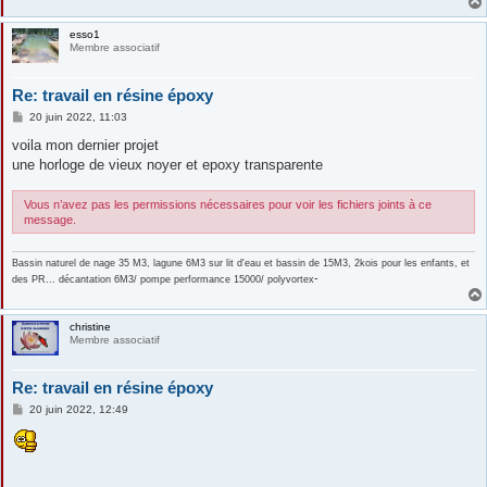
esso1
Membre associatif
Re: travail en résine époxy
M
20 juin 2022, 11:03
e
s
voila mon dernier projet
s
une horloge de vieux noyer et epoxy transparente
a
g
e
Vous n’avez pas les permissions nécessaires pour voir les fichiers joints à ce
message.
Bassin naturel de nage 35 M3, lagune 6M3 sur lit d'eau et bassin de 15M3, 2kois pour les enfants, et
-
des PR... décantation 6M3/ pompe performance 15000/ polyvortex
christine
Membre associatif
Re: travail en résine époxy
M
20 juin 2022, 12:49
e
s
s
a
g
e