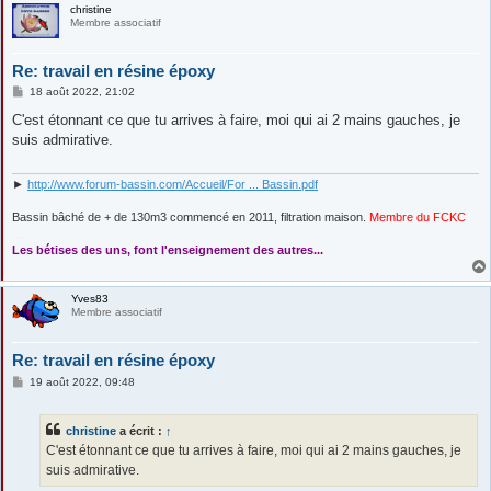
christine
Membre associatif
Re: travail en résine époxy
M
18 août 2022, 21:02
e
s
C'est étonnant ce que tu arrives à faire, moi qui ai 2 mains gauches, je
s
suis admirative.
a
g
e
►
http://www.forum-bassin.com/Accueil/For ... Bassin.pdf
Bassin bâché de + de 130m3 commencé en 2011, filtration maison.
Membre du FCKC
....
Les bétises des uns, font l'enseignement des autres...
Yves83
Membre associatif
Re: travail en résine époxy
M
19 août 2022, 09:48
e
s
s
christine
a écrit :
↑
a
g
C'est étonnant ce que tu arrives à faire, moi qui ai 2 mains gauches, je
e
suis admirative.