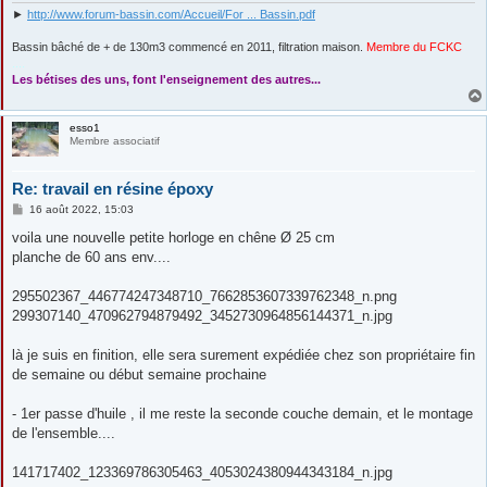
►
http://www.forum-bassin.com/Accueil/For ... Bassin.pdf
Bassin bâché de + de 130m3 commencé en 2011, filtration maison.
Membre du FCKC
....
Les bétises des uns, font l'enseignement des autres...
esso1
Membre associatif
Re: travail en résine époxy
M
16 août 2022, 15:03
e
s
voila une nouvelle petite horloge en chêne Ø 25 cm
s
planche de 60 ans env....
a
g
e
295502367_446774247348710_7662853607339762348_n.png
299307140_470962794879492_3452730964856144371_n.jpg
là je suis en finition, elle sera surement expédiée chez son propriétaire fin
de semaine ou début semaine prochaine
- 1er passe d'huile , il me reste la seconde couche demain, et le montage
de l'ensemble....
141717402_123369786305463_4053024380944343184_n.jpg