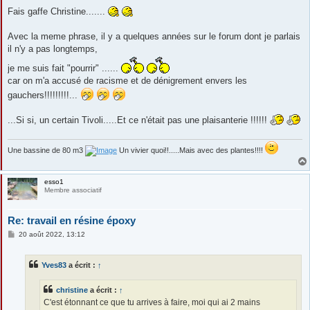
Fais gaffe Christine.......
Avec la meme phrase, il y a quelques années sur le forum dont je parlais
il n'y a pas longtemps,
je me suis fait "pourrir" ......
car on m'a accusé de racisme et de dénigrement envers les
gauchers!!!!!!!!!...
...Si si, un certain Tivoli.....Et ce n'était pas une plaisanterie !!!!!!
Une bassine de 80 m3
Un vivier quoi!!.....Mais avec des plantes!!!!
esso1
Membre associatif
Re: travail en résine époxy
M
20 août 2022, 13:12
e
s
s
Yves83
a écrit :
↑
a
g
e
christine
a écrit :
↑
C'est étonnant ce que tu arrives à faire, moi qui ai 2 mains