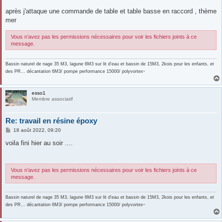
après j'attaque une commande de table et table basse en raccord , thème
mer
Vous n’avez pas les permissions nécessaires pour voir les fichiers joints à ce
message.
Bassin naturel de nage 35 M3, lagune 6M3 sur lit d'eau et bassin de 15M3, 2kois pour les enfants, et
-
des PR... décantation 6M3/ pompe performance 15000/ polyvortex
esso1
Membre associatif
Re: travail en résine époxy
M
18 août 2022, 09:20
e
s
voila fini hier au soir ....
s
a
g
e
Vous n’avez pas les permissions nécessaires pour voir les fichiers joints à ce
message.
Bassin naturel de nage 35 M3, lagune 6M3 sur lit d'eau et bassin de 15M3, 2kois pour les enfants, et
-
des PR... décantation 6M3/ pompe performance 15000/ polyvortex