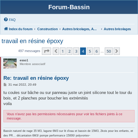
Forum-Bassin
FAQ
Index du forum
Construction
Autres bricolages, Aménagements Jardins
Autres bricolages
travail en résine époxy
Page
4
sur
50
1
2
3
4
5
6
50
Précédente
Suivante
497 messages
…
esso1
Membre associatif
Re: travail en résine époxy
M
31 mai 2022, 20:49
e
s
tu coules sur bâche ou sur panneau juste un joint silicone tout le tour du
s
bois, et 2 planches pour boucher les extrémités
a
g
voila
e
Vous n’avez pas les permissions nécessaires pour voir les fichiers joints à ce
message.
Bassin naturel de nage 35 M3, lagune 6M3 sur lit d'eau et bassin de 15M3, 2kois pour les enfants, et
-
des PR... décantation 6M3/ pompe performance 15000/ polyvortex