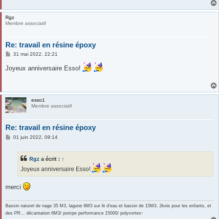
Rgz
Membre associatif
Re: travail en résine époxy
M
31 mai 2022, 22:21
e
s
Joyeux anniversaire Esso!
s
a
g
e
esso1
Membre associatif
Re: travail en résine époxy
M
01 juin 2022, 09:14
e
s
s
Rgz
a écrit :
↑
a
g
Joyeux anniversaire Esso!
e
merci
Bassin naturel de nage 35 M3, lagune 6M3 sur lit d'eau et bassin de 15M3, 2kois pour les enfants, et
-
des PR... décantation 6M3/ pompe performance 15000/ polyvortex