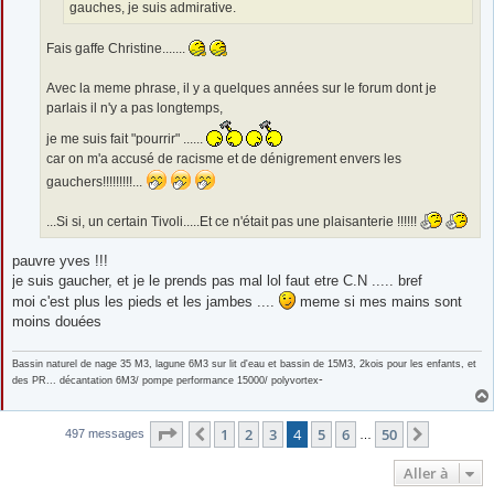
gauches, je suis admirative.
Fais gaffe Christine.......
Avec la meme phrase, il y a quelques années sur le forum dont je
parlais il n'y a pas longtemps,
je me suis fait "pourrir" ......
car on m'a accusé de racisme et de dénigrement envers les
gauchers!!!!!!!!!...
...Si si, un certain Tivoli.....Et ce n'était pas une plaisanterie !!!!!!
pauvre yves !!!
je suis gaucher, et je le prends pas mal lol faut etre C.N ..... bref
moi c'est plus les pieds et les jambes ....
meme si mes mains sont
moins douées
Bassin naturel de nage 35 M3, lagune 6M3 sur lit d'eau et bassin de 15M3, 2kois pour les enfants, et
-
des PR... décantation 6M3/ pompe performance 15000/ polyvortex
Page
4
sur
50
1
2
3
4
5
6
50
Précédente
Suivante
497 messages
…
Aller à