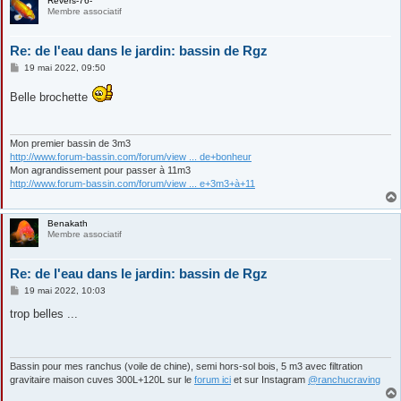
Revers-76-
Membre associatif
Re: de l'eau dans le jardin: bassin de Rgz
M
19 mai 2022, 09:50
e
s
Belle brochette
s
a
g
e
Mon premier bassin de 3m3
http://www.forum-bassin.com/forum/view ... de+bonheur
Mon agrandissement pour passer à 11m3
http://www.forum-bassin.com/forum/view ... e+3m3+à+11
Benakath
Membre associatif
Re: de l'eau dans le jardin: bassin de Rgz
M
19 mai 2022, 10:03
e
s
trop belles ...
s
a
g
e
Bassin pour mes ranchus (voile de chine), semi hors-sol bois, 5 m3 avec filtration
gravitaire maison cuves 300L+120L sur le
forum ici
et sur Instagram
@ranchucraving