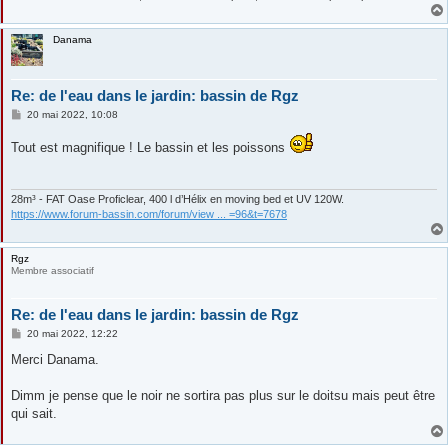
Danama
Re: de l'eau dans le jardin: bassin de Rgz
M
20 mai 2022, 10:08
e
s
Tout est magnifique ! Le bassin et les poissons
s
a
g
e
28m³ - FAT Oase Proficlear, 400 l d’Hélix en moving bed et UV 120W.
https://www.forum-bassin.com/forum/view ... =96&t=7678
Rgz
Membre associatif
Re: de l'eau dans le jardin: bassin de Rgz
M
20 mai 2022, 12:22
e
s
Merci Danama.
s
a
g
Dimm je pense que le noir ne sortira pas plus sur le doitsu mais peut être
e
qui sait.