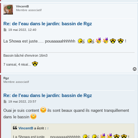
VincentB
Membre associatif
Re: de l'eau dans le jardin: bassin de Rgz
M
19 mai 2022, 12:40
e
s
La Showa est juste..... pouaaaaahhhhhh
s
!
a
g
e
Bassin bâché d'environ 16m3
7 sansaï, 4 nisaï...
Rgz
Membre associatif
Re: de l'eau dans le jardin: bassin de Rgz
M
19 mai 2022, 23:57
e
s
Ouai je suis content
ils sont beaux quand ils nagent tranquillement
s
a
dans le bassin
g
e
VincentB
a écrit :
↑
La Showa est juste..... pouaaaaahhhhhh
!