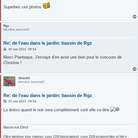
e
s
Superbes ces photos
s
a
g
e
Rgz
Membre associatif
Re: de l'eau dans le jardin: bassin de Rgz
M
20 mai 2022, 06:54
e
s
Merci Plantaqua. J'essaye d’en avoir une bien pour le concours de
s
Christine !
a
g
e
Dimm34
Membre associatif
Re: de l'eau dans le jardin: bassin de Rgz
M
20 mai 2022, 09:34
e
s
La doitsu quand le noir sera complètement sorti elle va être
s
a
g
e
Bassin koi 23m3
Filtre tambour inox maison, cuve 220l biocerapond, cuve 220l ecoponchips et hel-x .