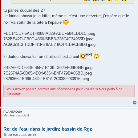
tu parles duquel des 2?
Le kindai showa je le kiffe, même si c’est une crevette, j’espère que le
noir va sortir de la tête à l’épaule
FEC14CE7-5AD1-4089-A329-ABEF584EBD1C.jpeg
732BE42D-CB0C-4660-BBB3-228C4C34955D.jpeg
AC6C51E3-1DDF-41F6-8AE2-9C47EBFCB8D3.jpeg
le doitsu showa lui, on dirait qu’il est à poil
8B3A60DD-633E-45F7-B139-D634FF09B84B.jpeg
7C2674A5-0D05-4D04-8354-B4F479DA05BD.jpeg
28263662-B966-46D2-B61A-2C0382260916.jpeg
Vous n’avez pas les permissions nécessaires pour voir les fichiers joints à ce
message.
PLANTAQUA
Membre associatif
Re: de l'eau dans le jardin: bassin de Rgz
M
20 mai 2022, 06:45