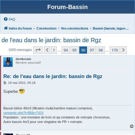
Forum-Bassin
FAQ
Index du forum
Construction
Vos constructions
Bassin (bassin, lagunage)
de l'eau dans le jardin: bassin de Rgz
Page
96
sur
170
1
94
95
96
97
98
170
Précédente
Sui
1693 messages
…
…
demilunatic
Membre associatif
Re: de l'eau dans le jardin: bassin de Rgz
M
19 mai 2022, 05:18
e
s
Superbe
s
a
g
e
Bassin béton 40m3 (filtration multichambre maison comprise),
viewtopic.php?f=88&t=7424
Population : une trentaine de koïs et qq centaines de notropis chrosomus.
Autre bassin 4m3 pour une vingtaine de PR + notropis.