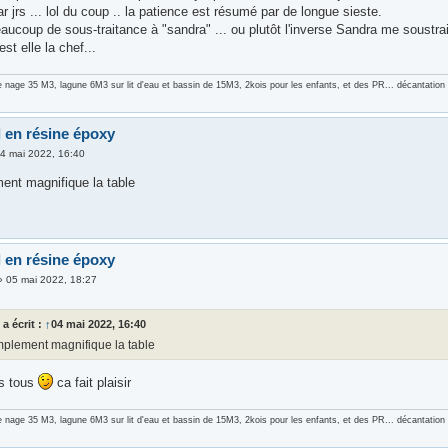
 jrs ... lol du coup .. la patience est résumé par de longue sieste.
aucoup de sous-traitance à "sandra" ... ou plutôt l'inverse Sandra me soustraite
est elle la chef...
e nage 35 M3, lagune 6M3 sur lit d'eau et bassin de 15M3, 2kois pour les enfants, et des PR... décantati
l en résine époxy
4 mai 2022, 16:40
nt magnifique la table
l en résine époxy
»
05 mai 2022, 18:27
z
a écrit :
↑
04 mai 2022, 16:40
plement magnifique la table
us tous
ca fait plaisir
e nage 35 M3, lagune 6M3 sur lit d'eau et bassin de 15M3, 2kois pour les enfants, et des PR... décantati