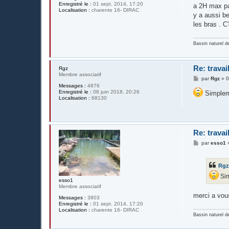
Enregistré le :
01 sept. 2014, 17:20
a 2H max par
Localisation :
charente 16- DIRAC
y a aussi be
les bras . C'
Bassin naturel d
Re: travai
Rgz
Membre associatif
M
par
Rgz
»
0
e
Messages :
4876
s
Enregistré le :
08 juin 2018, 20:26
Simpleme
s
Localisation :
68130
a
g
e
Re: travai
M
par
esso1
e
s
s
Rg
a
g
Sim
e
esso1
Membre associatif
merci a vo
Messages :
3803
Enregistré le :
01 sept. 2014, 17:20
Localisation :
charente 16- DIRAC
Bassin naturel d