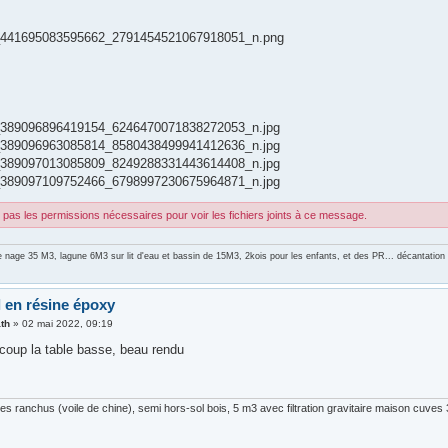
441695083595662_2791454521067918051_n.png
389096896419154_6246470071838272053_n.jpg
389096963085814_8580438499941412636_n.jpg
389097013085809_8249288331443614408_n.jpg
389097109752466_6798997230675964871_n.jpg
pas les permissions nécessaires pour voir les fichiers joints à ce message.
e nage 35 M3, lagune 6M3 sur lit d'eau et bassin de 15M3, 2kois pour les enfants, et des PR... décantati
l en résine époxy
th
»
02 mai 2022, 09:19
coup la table basse, beau rendu
s ranchus (voile de chine), semi hors-sol bois, 5 m3 avec filtration gravitaire maison cuve