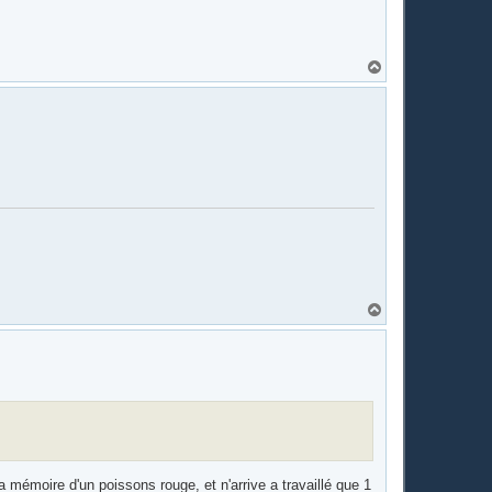
H
a
u
t
H
a
u
t
la mémoire d'un poissons rouge, et n'arrive a travaillé que 1