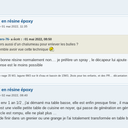
l en résine époxy
»
01 mai 2022, 11:35
ers-76-
a écrit :
↑
01 mai 2022, 08:50
ers aussi d’un chalumeau pour enlever les bulles ?
semble avoir vue cette technique
 bonne résine normalement non.... je préfère un spray , le décapeur lui ajoute d
onse est le moins possible
e nage 35 M3, lagune 6M3 sur lit d'eau et bassin de 15M3, 2kois pour les enfants, et des PR... décantati
l en résine époxy
»
02 mai 2022, 08:40
 env 1 an 1/2 , j'ai démarré ma table basse, elle est enfin presque finie , il 
est une vieille petite table de cuisine en noyer, qui passe de génération en gén
cle est rompu, elle ne plait plus ...
 de finir dans un grenier ou une grange je l'ai totalement transformée en table