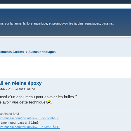
ons sur la faune, la flore aquatique, et promouvoir les jardins aquatiques, bassins,
gements Jardins
Autres bricolages
ail en résine époxy
-76-
»
01 mai 2022, 08:50
aussi d’un chalumeau pour enlever les bulles ?
e avoir vue cette technique
bassin de 3m3
rum-bassin.com/forum/view ... de+bonheur
sement pour passer à 11m3
rum-bassin.com/forum/view ... e+3m3+à+11