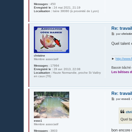
Messages :
450
Enregistré le :
24 mai 2021, 21:19
Localisation :
Isère 38080 (à proximité de Lyon)
Re: travai
M
par
christi
e
s
Quel talent 
s
a
g
e
christine
►
http://www.
Membre associatif
Messages :
17994
Bassin bâché 
Enregistré le :
28 avr. 2013, 22:08
Les bétises d
Localisation :
Haute Normandie, proche St Valéry
en caux (76)
Re: travai
M
par
esso1
e
s
s
chri
a
g
Quel ta
e
esso1
Membre associatif
bon encore u
Messages :
3803