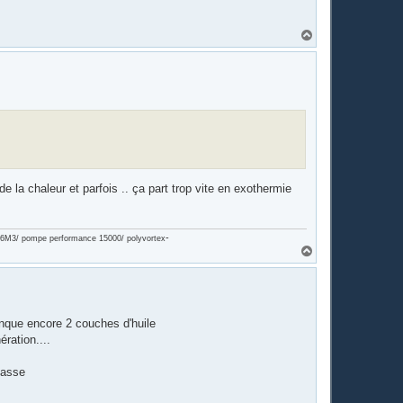
H
a
u
t
e la chaleur et parfois .. ça part trop vite en exothermie
-
on 6M3/ pompe performance 15000/ polyvortex
H
a
u
t
manque encore 2 couches d'huile
ération....
 basse