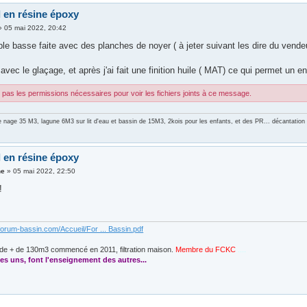
l en résine époxy
»
05 mai 2022, 20:42
ble basse faite avec des planches de noyer ( à jeter suivant les dire du vendeu
avec le glaçage, et après j'ai fait une finition huile ( MAT) ce qui permet un en
pas les permissions nécessaires pour voir les fichiers joints à ce message.
e nage 35 M3, lagune 6M3 sur lit d'eau et bassin de 15M3, 2kois pour les enfants, et des PR... décantati
l en résine époxy
ne
»
05 mai 2022, 22:50
!
forum-bassin.com/Accueil/For ... Bassin.pdf
de + de 130m3 commencé en 2011, filtration maison.
Membre du FCKC
....
es uns, font l'enseignement des autres...