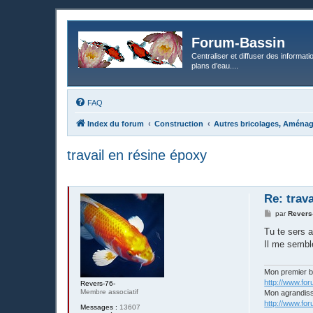
Forum-Bassin
Centraliser et diffuser des informati
plans d’eau....
FAQ
Index du forum
Construction
Autres bricolages, Aména
travail en résine époxy
Re: trav
M
par
Revers
e
s
Tu te sers 
s
Il me sembl
a
g
e
Mon premier 
http://www.fo
Revers-76-
Membre associatif
Mon agrandis
http://www.fo
Messages :
13607