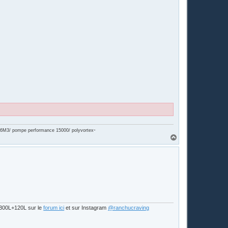
-
on 6M3/ pompe performance 15000/ polyvortex
H
a
u
t
s 300L+120L sur le
forum ici
et sur Instagram
@ranchucraving