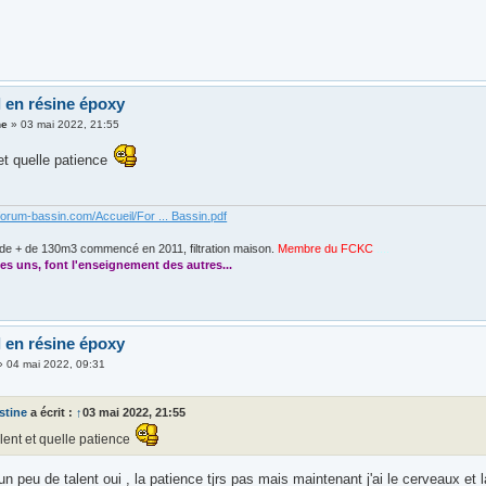
l en résine époxy
ne
»
03 mai 2022, 21:55
et quelle patience
forum-bassin.com/Accueil/For ... Bassin.pdf
de + de 130m3 commencé en 2011, filtration maison.
Membre du FCKC
....
es uns, font l'enseignement des autres...
l en résine époxy
»
04 mai 2022, 09:31
stine
a écrit :
↑
03 mai 2022, 21:55
lent et quelle patience
n peu de talent oui , la patience tjrs pas mais maintenant j'ai le cerveaux et 