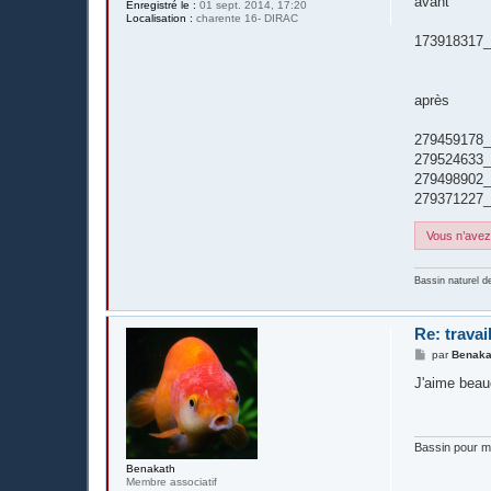
avant
Enregistré le :
01 sept. 2014, 17:20
Localisation :
charente 16- DIRAC
173918317_
après
279459178_
279524633_
279498902_
279371227_
Vous n’avez 
Bassin naturel d
Re: travai
M
par
Benaka
e
s
J'aime beau
s
a
g
e
Bassin pour me
Benakath
Membre associatif