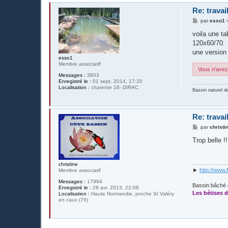
Re: travai
M
par
esso1
e
s
voila une ta
s
120x60/70.
a
g
une version 
e
esso1
Membre associatif
Vous n’avez 
Messages :
3803
Enregistré le :
01 sept. 2014, 17:20
Localisation :
charente 16- DIRAC
Bassin naturel d
Re: travai
M
par
christi
e
s
Trop belle !!
s
a
g
e
christine
►
http://www.
Membre associatif
Messages :
17994
Bassin bâché 
Enregistré le :
28 avr. 2013, 22:08
Les bétises d
Localisation :
Haute Normandie, proche St Valéry
en caux (76)