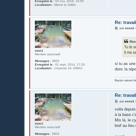
Enregistré le :
04 nov. 2016, 10:50
Localisation :
Marne la Vallée
Re: travai
M
par
esso1
e
s
s
Rev
a
g
Tu te s
e
esso1
Il me 
Membre associatif
Messages :
3803
si tu as une
Enregistré le :
01 sept. 2014, 17:20
Localisation :
charente 16- DIRAC
donc la rép
Bassin naturel d
Re: travai
M
par
esso1
e
s
voila depuis
s
à la base c'
a
g
Mis là, le cy
e
esso1
bref au lieu
Membre associatif
Messages :
3803