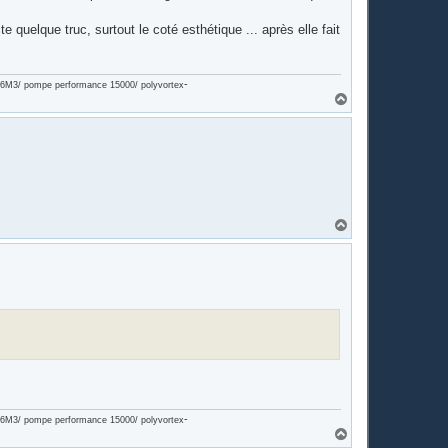
 quelque truc, surtout le coté esthétique ... après elle fait
-
on 6M3/ pompe performance 15000/ polyvortex
H
a
u
t
H
a
u
t
-
on 6M3/ pompe performance 15000/ polyvortex
H
a