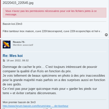
20220415_220545.jpg
Vous n’avez pas les permissions nécessaires pour voir les fichiers joints à ce
message.
Bassin koi 23m3
Filtre tambour inox maison, cuve 220l biocerapond, cuve 220l ecoponchips et hel-x .
Revers-76-
Membre associatif
Re: Mes koi
M
18 avr. 2022, 08:32
e
s
Dommage de cacher le prix… C’est toujours intéressant de pouvoir
s
comparer la qualité d’un Koïs en fonction du prix.
a
g
Je vois tellement de beaux spécimens en photo à des prix inaccessibles
e
pour la grande majorité mais parfois on a des surprises aussi en fonction
de ses goûts.
Ce n’est pas pour juger quiconque mais pour « garder les pieds sur
terre » et éviter certains déconvenues.
Mon premier bassin de 3m3
http://www.forum-bassin.com/forum/view ... de+bonheur