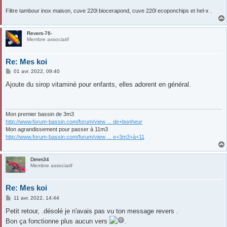
Filtre tambour inox maison, cuve 220l biocerapond, cuve 220l ecoponchips et hel-x .
Revers-76-
Membre associatif
Re: Mes koi
M
01 avr. 2022, 09:40
e
s
Ajoute du sirop vitaminé pour enfants, elles adorent en général.
s
a
g
e
Mon premier bassin de 3m3
http://www.forum-bassin.com/forum/view ... de+bonheur
Mon agrandissement pour passer à 11m3
http://www.forum-bassin.com/forum/view ... e+3m3+à+11
Dimm34
Membre associatif
Re: Mes koi
M
11 avr. 2022, 14:44
e
s
Petit retour, .désolé je n'avais pas vu ton message revers .
s
Bon ça fonctionne plus aucun vers
.
a