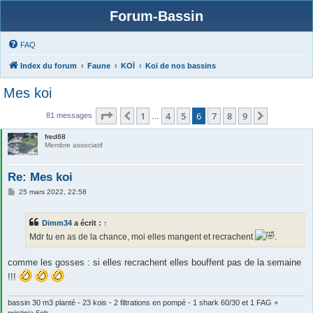
Forum-Bassin
FAQ
Index du forum
Faune
KOÏ
Koï de nos bassins
Mes koi
Page
6
sur
9
1
4
5
6
7
8
9
Précédente
Suivante
81 messages
…
fred68
Membre associatif
Re: Mes koi
M
25 mars 2022, 22:58
e
s
s
Dimm34
a écrit :
↑
a
g
Mdr tu en as de la chance, moi elles mangent et recrachent
.
e
comme les gosses : si elles recrachent elles bouffent pas de la semaine
!!!
bassin 30 m3 planté - 23 kois - 2 filtrations en pompé - 1 shark 60/30 et 1 FAG +