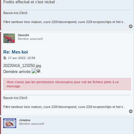
g
Frottis effectué et c'est nickel .
e
Bassin koi 23m3
Filtre tambour inox maison, cuve 220l biocerapond, cuve 220l ecoponchips et hel-x .
Dimm34
Membre associatif
Re: Mes koi
M
17 avr. 2022, 10:56
e
s
20220416_123250.jpg
s
Dernière arrivée
.
a
g
e
Vous n’avez pas les permissions nécessaires pour voir les fichiers joints à ce
message.
Bassin koi 23m3
Filtre tambour inox maison, cuve 220l biocerapond, cuve 220l ecoponchips et hel-x .
christine
Membre associatif