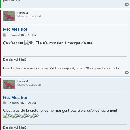
pristinia 6ch
Dimm34
Membre associatif
Re: Mes koi
M
26 mars 2022, 18:36
e
s
Ça c'est sur
. Elle n'auront rien à manger d'autre .
s
a
g
e
Bassin koi 23m3
Filtre tambour inox maison, cuve 220l biocerapond, cuve 220l ecoponchips et hel-x .
Dimm34
Membre associatif
Re: Mes koi
M
27 mars 2022, 21:38
e
s
C'est plus de la diète, elles ne mangent pas alors qu'elles réclament
s
a
g
e
Bassin koi 23m3