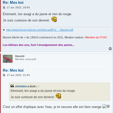
Re: Mes koi
M
17 avr. 2022, 19:54
e
s
Etonnant, ton asagi a du jaune et non du rouge.
s
a
Je suis curieuse de son devenir.
g
e
►
http://www.forum-bassin.com/Accueil/For ... Bassin.pdf
Bassin bâché de + de 130m3 commencé en 2011, filtration maison.
Membre du FCKC
....
Les bétises des uns, font l'enseignement des autres...
Dimm34
Membre associatif
Re: Mes koi
M
17 avr. 2022, 21:43
e
s
s
christine
a écrit :
↑
a
g
Etonnant, ton asagi a du jaune et non du rouge.
e
Je suis curieuse de son devenir.
C'est un effet d'optique avec l'eau, je te rassure elle est bien orange
.