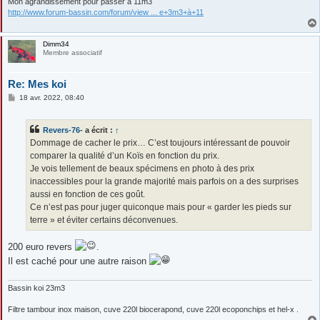
Mon agrandissement pour passer à 11m3
http://www.forum-bassin.com/forum/view ... e+3m3+à+11
Dimm34
Membre associatif
Re: Mes koi
M
18 avr. 2022, 08:40
e
s
s
Revers-76-
a écrit :
↑
a
g
Dommage de cacher le prix… C’est toujours intéressant de pouvoir
e
comparer la qualité d’un Koïs en fonction du prix.
Je vois tellement de beaux spécimens en photo à des prix
inaccessibles pour la grande majorité mais parfois on a des surprises
aussi en fonction de ces goût.
Ce n’est pas pour juger quiconque mais pour « garder les pieds sur
terre » et éviter certains déconvenues.
200 euro revers
.
Il est caché pour une autre raison
Bassin koi 23m3
Filtre tambour inox maison, cuve 220l biocerapond, cuve 220l ecoponchips et hel-x .