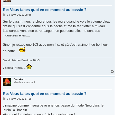
Re: Vous faites quoi en ce moment au bassin ?
M
04 janv. 2022, 08:56
e
s
Sur le bassin, rien, je pleure tous les jours quand je vois le volume d'eau
s
drainé qui s'est concentré sous la bâche et me la fait flotter à mi-eau...
a
g
Les carpes vont bien et remangent un peu donc elles ne sont pas
e
inquiétées elles....
Sinon je retape une 103 avec mon fils, et çà c'est vraiment du bonheur
en barre...
Bassin bâché d'environ 16m3
7 sansaï, 4 nisaï...
Benakath
Membre associatif
Re: Vous faites quoi en ce moment au bassin ?
M
04 janv. 2022, 17:18
e
s
J'imagine comme il sera beau une fois passé du mode "trou dans le
s
jardin" à "bassin".
a
g
Vivement le printemps pour finir la construction !