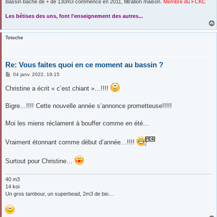
Bassin bâché de + de 130m3 commencé en 2011, filtration maison.
Membre du FCKC
....
Les bétises des uns, font l'enseignement des autres...
Totoche
Re: Vous faites quoi en ce moment au bassin ?
M
04 janv. 2022, 19:15
e
s
Christine a écrit « c’est chiant »…!!!!
s
a
g
Bigre…!!!! Cette nouvelle année s’annonce prometteuse!!!!!
e
Moi les miens réclament à bouffer comme en été…
Vraiment étonnant comme début d’année…!!!!
Surtout pour Christine…
40 m3
14 koi
Un gros tambour, un superbead, 2m3 de bio…