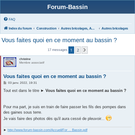
Forum-Bassin
FAQ
Index du forum
Construction
Autres bricolages, Aménagements Jardins
Autres bricolages
Vous faites quoi en ce moment au bassin ?
1
2
Suivante
17 messages
christine
Membre associatif
Vous faites quoi en ce moment au bassin ?
M
03 janv. 2022, 19:31
e
s
Tout est dans le titre ►
Vous faites quoi en ce moment au bassin ?
s
a
g
e
Pour ma part, je suis en train de faire passer les fils des pompes dans
des gaines sous terre.
Je vais faire des photos dès qu'il aura cessé de pleuvoir...
►
http://www.forum-bassin.com/Accueil/For ... Bassin.pdf