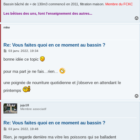
Bassin bâché de + de 130m3 commencé en 2011, filtration maison.
Membre du FCKC
....
Les bétises des uns, font l'enseignement des autres...
mike
Re: Vous faites quoi en ce moment au bassin ?
M
03 janv. 2022, 19:34
e
s
bonne idée ce topic
s
a
g
pour ma part je ne fais...rien...
e
une poignée de nourriture quotidienne et j'observe en attendant le
printemps
juju18
Membre associatif
Re: Vous faites quoi en ce moment au bassin ?
M
03 janv. 2022, 19:46
e
s
Rien, je regarde derrière ma vitre les poissons qui se balladent
s