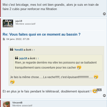
e
s
Moi c'est bricolage, mes koï ont bien grandis, alors je suis en train de
s
faire 2 cubis pour renforcer ma filtration
a
g
e
juju18
Membre associatif
Re: Vous faites quoi en ce moment au bassin ?
M
04 janv. 2022, 07:26
e
s
s
Yves83
a écrit :
↑
a
g
e
juju18
a écrit :
↑
Rien, je regarde derrière ma vitre les poissons qui se balladent
tranquillement sans couverture pour les cacher
Je fais la même chose......La vache!!!!!!, c'est épuisant!!!!!!!!!!!!!!......
Et en plus je le fais pendant le télétravail, doublement épuisant !
VincentB
Membre associatif