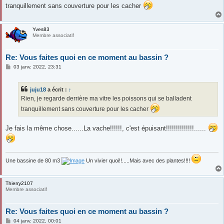
tranquillement sans couverture pour les cacher
a
g
e
Yves83
Membre associatif
Re: Vous faites quoi en ce moment au bassin ?
M
03 janv. 2022, 23:31
e
s
s
juju18
a écrit :
↑
a
g
Rien, je regarde derrière ma vitre les poissons qui se balladent
e
tranquillement sans couverture pour les cacher
Je fais la même chose......La vache!!!!!!, c'est épuisant!!!!!!!!!!!!!!......
Une bassine de 80 m3
Un vivier quoi!!.....Mais avec des plantes!!!!
Thierry2107
Membre associatif
Re: Vous faites quoi en ce moment au bassin ?
M
04 janv. 2022, 00:01