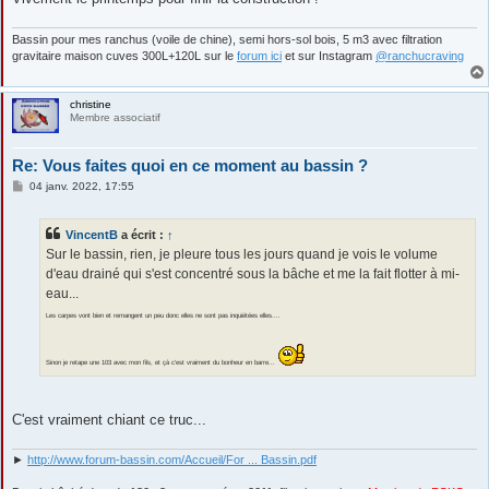
e
Bassin pour mes ranchus (voile de chine), semi hors-sol bois, 5 m3 avec filtration
gravitaire maison cuves 300L+120L sur le
forum ici
et sur Instagram
@ranchucraving
christine
Membre associatif
Re: Vous faites quoi en ce moment au bassin ?
M
04 janv. 2022, 17:55
e
s
s
VincentB
a écrit :
↑
a
g
Sur le bassin, rien, je pleure tous les jours quand je vois le volume
e
d'eau drainé qui s'est concentré sous la bâche et me la fait flotter à mi-
eau...
Les carpes vont bien et remangent un peu donc elles ne sont pas inquiétées elles....
Sinon je retape une 103 avec mon fils, et çà c'est vraiment du bonheur en barre...
C'est vraiment chiant ce truc...
►
http://www.forum-bassin.com/Accueil/For ... Bassin.pdf