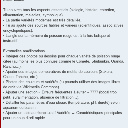
s
a
g
Tu couvres tous les aspects essentiels (biologie, histoire, entretien,
e
alimentation, maladies, symbolique).
• La partie variétés modernes est très détaillée,
• Tu as ajouté des sources fiables et variées (scientifiques, associatives,
encyclopédiques).
• L’angle sur la mémoire du poisson rouge est à la fois ludique et
instructif.
Evrntuelles améliorations
• Intégrer des photos ou dessins pour chaque variété de poisson rouge
citée (au moins les plus connues comme le Comète, Shubunkin, Oranda,
Ranchu…).
• Ajouter des images comparatives de motifs de couleurs (Sakura,
Calico, Tancho, etc.).
• Photos des couleurs et variétés (tu pourrais utiliser des images libres
de droit via Wikimedia Commons).
• Ajouter une section « Erreurs fréquentes à éviter » ???? (bocal trop
petit, suralimentation, absence de filtration…).
• Détailler les paramètres d’eau idéaux (température, pH, dureté) selon
aquarium ou bassin.
• Ajouter un tableau récapitulatif Variétés → Caractéristiques principales
pour un coup d’œil rapide.