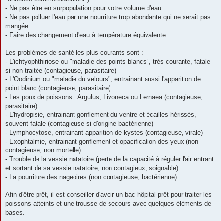
- Ne pas être en surpopulation pour votre volume d'eau
- Ne pas polluer l'eau par une nourriture trop abondante qui ne serait pas
mangée
- Faire des changement d'eau à température équivalente
Les problèmes de santé les plus courants sont :
- L'ichtyophthiriose ou "maladie des points blancs", très courante, fatale
si non traitée (contagieuse, parasitaire)
- L'Oodinium ou "maladie du velours", entrainant aussi l'apparition de
point blanc (contagieuse, parasitaire)
- Les poux de poissons : Argulus, Livoneca ou Lernaea (contagieuse,
parasitaire)
- L'hydropisie, entrainant gonflement du ventre et écailles hérissés,
souvent fatale (contagieuse si d'origine bactérienne)
- Lymphocytose, entrainant apparition de kystes (contagieuse, virale)
- Exophtalmie, entrainant gonflement et opacification des yeux (non
contagieuse, non mortelle)
- Trouble de la vessie natatoire (perte de la capacité à réguler l'air entrant
et sortant de sa vessie natatoire, non contagieux, soignable)
- La pourriture des nageoires (non contagieuse, bactérienne)
Afin d'être prêt, il est conseiller d'avoir un bac hôpital prêt pour traiter les
poissons atteints et une trousse de secours avec quelques éléments de
bases.