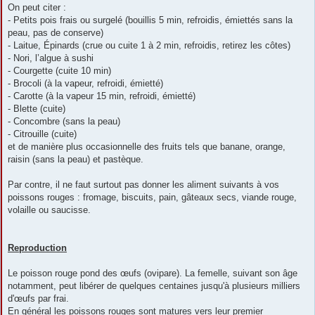
On peut citer :
- Petits pois frais ou surgelé (bouillis 5 min, refroidis, émiettés sans la
peau, pas de conserve)
- Laitue, Épinards (crue ou cuite 1 à 2 min, refroidis, retirez les côtes)
- Nori, l’algue à sushi
- Courgette (cuite 10 min)
- Brocoli (à la vapeur, refroidi, émietté)
- Carotte (à la vapeur 15 min, refroidi, émietté)
- Blette (cuite)
- Concombre (sans la peau)
- Citrouille (cuite)
et de manière plus occasionnelle des fruits tels que banane, orange,
raisin (sans la peau) et pastèque.
Par contre, il ne faut surtout pas donner les aliment suivants à vos
poissons rouges : fromage, biscuits, pain, gâteaux secs, viande rouge,
volaille ou saucisse.
Reproduction
Le poisson rouge pond des œufs (ovipare). La femelle, suivant son âge
notamment, peut libérer de quelques centaines jusqu'à plusieurs milliers
d'œufs par frai.
En général les poissons rouges sont matures vers leur premier