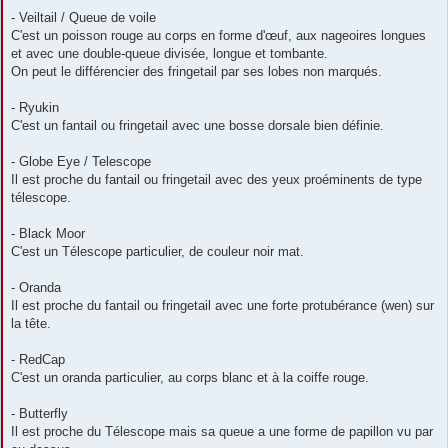
- Veiltail / Queue de voile
C'est un poisson rouge au corps en forme d'œuf, aux nageoires longues
et avec une double-queue divisée, longue et tombante.
On peut le différencier des fringetail par ses lobes non marqués.
- Ryukin
C'est un fantail ou fringetail avec une bosse dorsale bien définie.
- Globe Eye / Telescope
Il est proche du fantail ou fringetail avec des yeux proéminents de type
télescope.
- Black Moor
C'est un Télescope particulier, de couleur noir mat.
- Oranda
Il est proche du fantail ou fringetail avec une forte protubérance (wen) sur
la tête.
- RedCap
C'est un oranda particulier, au corps blanc et à la coiffe rouge.
- Butterfly
Il est proche du Télescope mais sa queue a une forme de papillon vu par