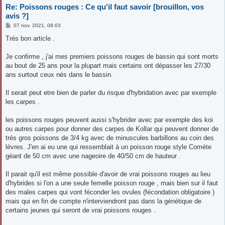
Re: Poissons rouges : Ce qu'il faut savoir [brouillon, vos
avis ?]
M
07 nov. 2021, 08:03
e
s
Trés bon article .
s
a
g
Je confirme , j'ai mes premiers poissons rouges de bassin qui sont morts
e
au bout de 25 ans pour la plupart mais certains ont dépasser les 27/30
ans surtout ceux nés dans le bassin.
Il serait peut etre bien de parler du risque d'hybridation avec par exemple
les carpes .
les poissons rouges peuvent aussi s'hybrider avec par exemple des koi
ou autres carpes pour donner des carpes de Kollar qui peuvent donner de
trés gros poissons de 3/4 kg avec de minuscules barbillons au coin des
lèvres. J'en ai eu une qui ressemblait à un poisson rouge style Comète
géant de 50 cm avec une nageoire de 40/50 cm de hauteur .
Il parait qu'il est même possible d'avoir de vrai poissons rouges au lieu
d'hybrides si l'on a une seule femelle poisson rouge , mais bien sur il faut
des males carpes qui vont féconder les ovules (fécondation obligatoire )
mais qui en fin de compte n'interviendront pas dans la génétique de
certains jeunes qui seront de vrai poissons rouges .