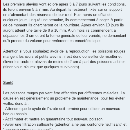
Les premiers alevins vont éclore après 3 à 7 jours suivant les conditions,
ils feront environ 5 à 7 mm. Au départ ils resteront fixés sur un support
en s'alimentant des réserves de leur œuf. Puis après un délai de
quelques jours jusqu'à une semaine, ils commenceront à nager. A partir
de ce moment ils chercheront de la nourriture. Après environ 10 jours ils
auront atteint une taille de 8 à 10 mm. A un mois ils commencent à
dépasser les 3 cm et ont la forme générale de leur variété, ne demandant
qu'à prendre du volume pour renforcer ses caractéristiques.
Attention si vous souhaitez avoir de la reproduction, les poissons rouges
mangent les œufs et petits alevins, il est donc conseiller de récolter et
élever les œufs et alevins de moins de 2 cm à part des poissons adultes
(sinon vous n'aurez que quelques survivants).
Santé
Les poissons rouges peuvent être affectées par différentes maladies. La
cause en est généralement un problème de maintenance, pour les éviter
veillez donc à :
- Attendre que le cycle de l'azote soit terminé pour utiliser un nouveau
bac ou bassin
- Acclimater et mettre en quarantaine tout nouveau poisson
- Avoir une filtration suffisante (attention à ne pas confondre "suffisant" et
"annoncé commercialement")