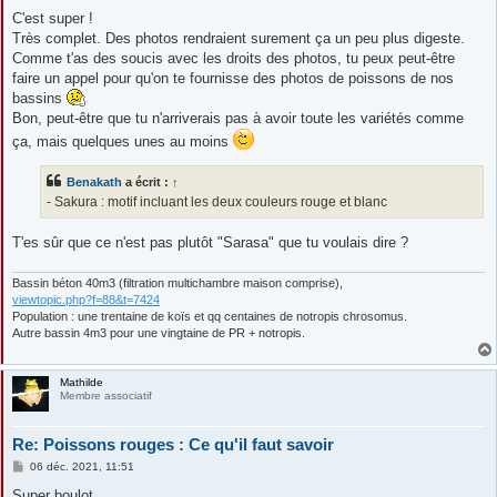
e
s
C'est super !
s
Très complet. Des photos rendraient surement ça un peu plus digeste.
a
g
Comme t'as des soucis avec les droits des photos, tu peux peut-être
e
faire un appel pour qu'on te fournisse des photos de poissons de nos
bassins
Bon, peut-être que tu n'arriverais pas à avoir toute les variétés comme
ça, mais quelques unes au moins
Benakath
a écrit :
↑
- Sakura : motif incluant les deux couleurs rouge et blanc
T'es sûr que ce n'est pas plutôt "Sarasa" que tu voulais dire ?
Bassin béton 40m3 (filtration multichambre maison comprise),
viewtopic.php?f=88&t=7424
Population : une trentaine de koïs et qq centaines de notropis chrosomus.
Autre bassin 4m3 pour une vingtaine de PR + notropis.
Mathilde
Membre associatif
Re: Poissons rouges : Ce qu'il faut savoir
M
06 déc. 2021, 11:51
e
s
Super boulot