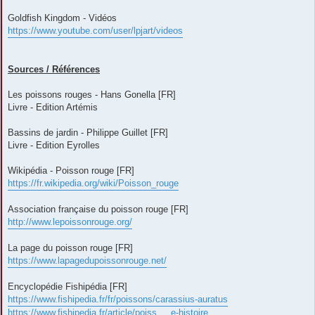
Goldfish Kingdom - Vidéos
https://www.youtube.com/user/lpjart/videos
Sources / Références
Les poissons rouges - Hans Gonella [FR]
Livre - Edition Artémis
Bassins de jardin - Philippe Guillet [FR]
Livre - Edition Eyrolles
Wikipédia - Poisson rouge [FR]
https://fr.wikipedia.org/wiki/Poisson_rouge
Association française du poisson rouge [FR]
http://www.lepoissonrouge.org/
La page du poisson rouge [FR]
https://www.lapagedupoissonrouge.net/
Encyclopédie Fishipédia [FR]
https://www.fishipedia.fr/fr/poissons/carassius-auratus
https://www.fishipedia.fr/article/poiss ... e-histoire