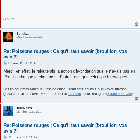
olivier
Benakath
Membre associatif
Re: Poissons rouges : Ce qu'il faut savoir [brouillon, vos
avis ?]
M
07 nov. 2021, 11:40
e
s
Merci, en effet, je rajouterais la notion d'hybridation que je n'avais pas en
s
tête. Faudra que je cherche si d'autres cas que celui que tu évoques.
a
g
e
Bassin pour mes ranchus (voile de chine), semi hors-sol bois, 5 m3 avec filtration
gravitaire maison cuves 300L+120L sur le
forum ici
et sur Instagram
@ranchucraving
demilunatic
Membre associatif
Re: Poissons rouges : Ce qu'il faut savoir [brouillon, vos
avis ?]
M
11 nov. 2021, 18:17