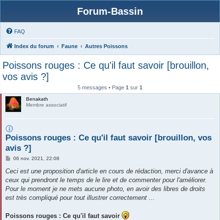
Forum-Bassin
FAQ
Index du forum
Faune
Autres Poissons
Poissons rouges : Ce qu'il faut savoir [brouillon,
vos avis ?]
5 messages • Page
1
sur
1
Benakath
Membre associatif
Poissons rouges : Ce qu'il faut savoir [brouillon, vos
avis ?]
M
06 nov. 2021, 22:08
e
s
Ceci est une proposition d'article en cours de rédaction, merci d'avance à
s
ceux qui prendront le temps de le lire et de commenter pour l'améliorer.
a
g
Pour le moment je ne mets aucune photo, en avoir des libres de droits
e
est très compliqué pour tout illustrer correctement ...
Poissons rouges : Ce qu'il faut savoir