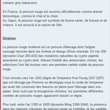
certains gros batraciens.
En France, le poisson rouge est reconnu officiellement comme animal
domestique, comme le chat et le chien.
Au Japon, le poisson rouge est symbole de bonne santé, de fortune et de
chance. Il est associé à la saison de l'été.
Origines
Le poisson rouge moderne est un poisson d'élevage dont l'origine
sauvage remonte dans les rivières et étangs d'Asie orientale. En l'an 300
(dynastie Chun 265-415) des mutations naturelles du cyprin argenté
amenèrent au cyprin doré. Attirant l'intérêt des aristocrates chinois, les
sélections l'ont fait évoluer vers une première variété stable de poisson
rouge.
C'est ensuite vers l'an 1162 (règne de l'empereur Koa-Tsung 1107-1187)
que cet élevage par l'homme se développa sous la mode de l'empereur
qui avait fait construire des bassins en pierre pour l'élevage dans son
palais. Ainsi suivi par la bourgeoisie chinoise, les premières différentes
variétés de poissons rouges apparurent durant ce règne.
Plus tard, entre l'an 1300 et 1600 (dynastie Ming 1368-1644), la présence
dans les maisons chinoises du poisson rouge se multiplia, et les variétés