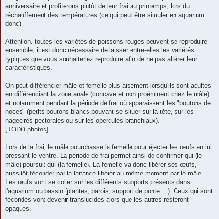
anniversaire et profiterons plutôt de leur frai au printemps, lors du
réchauffement des températures (ce qui peut être simuler en aquarium
donc).
Attention, toutes les variétés de poissons rouges peuvent se reproduire
ensemble, il est donc nécessaire de laisser entre-elles les variétés
typiques que vous souhaiteriez reproduire afin de ne pas altérer leur
caractéristiques.
On peut différencier mâle et femelle plus aisément lorsqu'ils sont adultes
en différenciant la zone anale (concave et non proéminent chez le mâle)
et notamment pendant la période de frai où apparaissent les "boutons de
noces" (petits boutons blancs pouvant se situer sur la tête, sur les
nageoires pectorales ou sur les opercules branchiaux).
[TODO photos]
Lors de la frai, le mâle pourchasse la femelle pour éjecter les œufs en lui
pressant le ventre. La période de frai permet ainsi de confirmer qui (le
mâle) poursuit qui (la femelle). La femelle va donc libérer ses œufs,
aussitôt féconder par la laitance libérer au même moment par le mâle.
Les œufs vont se coller sur les différents supports présents dans
l'aquarium ou bassin (plantes, parois, support de ponte ...). Ceux qui sont
fécondés vont devenir translucides alors que les autres resteront
opaques.