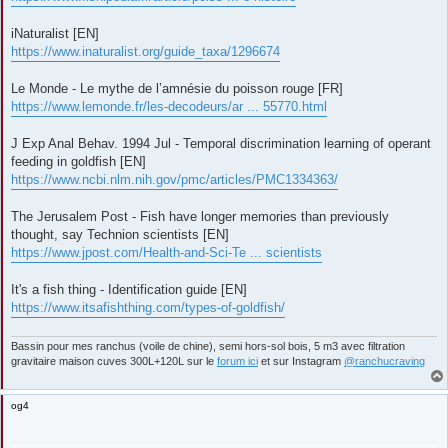
iNaturalist [EN]
https://www.inaturalist.org/guide_taxa/1296674
Le Monde - Le mythe de l’amnésie du poisson rouge [FR]
https://www.lemonde.fr/les-decodeurs/ar ... 55770.html
J Exp Anal Behav. 1994 Jul - Temporal discrimination learning of operant
feeding in goldfish [EN]
https://www.ncbi.nlm.nih.gov/pmc/articles/PMC1334363/
The Jerusalem Post - Fish have longer memories than previously
thought, say Technion scientists [EN]
https://www.jpost.com/Health-and-Sci-Te ... scientists
It's a fish thing - Identification guide [EN]
https://www.itsafishthing.com/types-of-goldfish/
Bassin pour mes ranchus (voile de chine), semi hors-sol bois, 5 m3 avec filtration
gravitaire maison cuves 300L+120L sur le
forum ici
et sur Instagram
@ranchucraving
og4