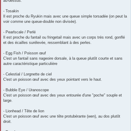
au-dessus.
- Tosakin
Il est proche du Ryukin mais avec une queue simple torsadée (on peut la
voir comme une queue-double non divisée).
- Pearlscale / Perlé
Il est proche du fantail ou fringetail mais avec un corps très rond, gonflé
et des écailles surélevée, ressemblant à des perles.
- Egg Fish / Poisson œuf
C'est un fantail sans nageoire dorsale, à la queue plutôt courte et sans
autre caractéristique particulière
- Celestial / Lorgnette de ciel
C'est un poisson œuf avec des yeux pointant vers le haut.
- Bubble Eye / Uranoscope
C'est un poisson œuf avec des yeux entourée d'une "poche" souple et
large.
- Lionhead / Tête de lion
C'est un poisson œuf avec une tête protubérante (wen), au dos plutôt
droit.