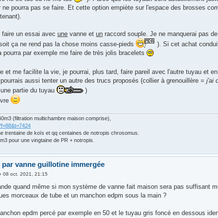
 ne pourra pas se faire. Et cette option empiète sur l'espace des brosses c
tenant).
s faire un essai avec
une
vanne et
un
raccord souple. Je ne manquerai pas de 
soit ça ne rend pas la chose moins casse-pieds
). Si cet achat condui
a pourra par exemple me faire de très jolis bracelets
 et me facilite la vie, je pourrai, plus tard, faire pareil avec l'autre tuyau et
 pourrais aussi tenter un autre des trucs proposés (collier à grenouillère
= j'ai
 une partie du tuyau
)
ivre
0m3 (filtration multichambre maison comprise),
?f=88&t=7424
ne trentaine de koïs et qq centaines de notropis chrosomus.
m3 pour une vingtaine de PR + notropis.
 par vanne guillotine immergée
»
08 oct. 2021, 21:15
de quand même si mon système de vanne fait maison sera pas suffisant même
ues morceaux de tube et un manchon edpm sous la main ?
manchon epdm percé par exemple en 50 et le tuyau gris foncé en dessous idem, 