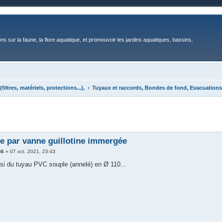
ons sur la faune, la flore aquatique, et promouvoir les jardins aquatiques, bassins,
ltres, matériels, protections...),
Tuyaux et raccords, Bondes de fond, Evacuations
e par vanne guillotine immergée
86
»
07 oct. 2021, 23:43
ssi du tuyau PVC souple (annelé) en Ø 110...