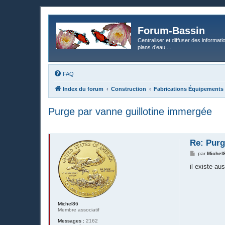
Forum-Bassin
Centraliser et diffuser des informati
plans d’eau....
FAQ
Index du forum
Construction
Fabrications Équipements (fi
Purge par vanne guillotine immergée
Re: Purg
M
par
Michel
e
s
il existe au
s
a
g
e
Michel86
Membre associatif
Messages :
2162