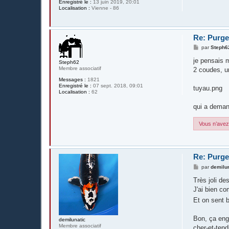
Enregistré le :
13 juin 2019, 20:01
Localisation :
Vienne - 86
Re: Purge
M
par
Steph6
e
s
je pensais m
Steph62
s
Membre associatif
2 coudes, u
a
g
Messages :
1821
e
Enregistré le :
07 sept. 2018, 09:01
tuyau.png
Localisation :
62
qui a deman
Vous n’avez 
Re: Purge
M
par
demilu
e
s
Très joli de
s
J'ai bien co
a
g
Et on sent b
e
Bon, ça eng
demilunatic
Membre associatif
cher-et-ten