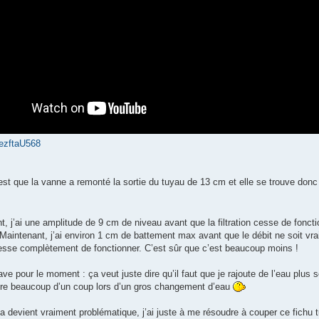
uezftaU568
est que la vanne a remonté la sortie du tuyau de 13 cm et elle se trouve donc
, j’ai une amplitude de 9 cm de niveau avant que la filtration cesse de fonct
 Maintenant, j’ai environ 1 cm de battement max avant que le débit ne soit vr
cesse complètement de fonctionner. C’est sûr que c’est beaucoup moins !
ve pour le moment : ça veut juste dire qu’il faut que je rajoute de l’eau plus s
tre beaucoup d’un coup lors d’un gros changement d’eau
 ça devient vraiment problématique, j’ai juste à me résoudre à couper ce fich