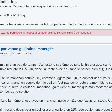
sique en bleu.
à tourner l'ensemble pour aligner ou boucher les trous.
-10-08_21-18.png
lusieurs trous en 50 espacés de 60mm par exemple tout le tour du manchon et
pas les permissions nécessaires pour voir les fichiers joints à ce message.
 par vanne guillotine immergée
natic
»
20 oct. 2021, 13:58
m'a pris un peu de temps. J'ai testé le système de juju. Enfin presque, car j
ple réducteur 125-110, donc j'ai tenté avec ça (sans le percer, bien sûr). C
tilisé un manchon souple 110, comme suggéré par juju, le contact des tuyaux 11
 car un manchon souple dont le collier n'est pas serré reste vraiment lâche su
aut que je serre le collier du manchon, ça revient au même que mon système act
tomber cette solution.
de faire la même chose avec un manchon rigide en 110 que j'avais en stock. Ca
enfin reçu le devis pour un collier à grenouillère en 110, idée également propo