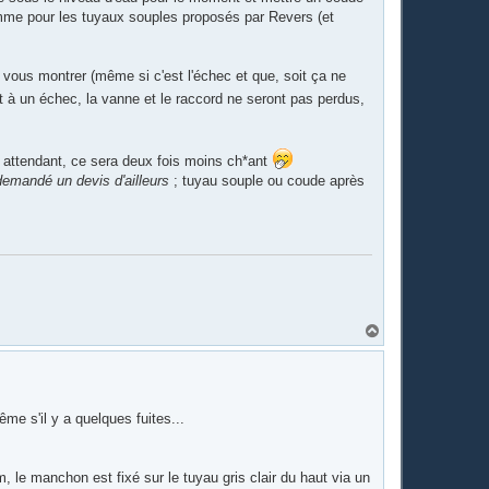
omme pour les tuyaux souples proposés par Revers (et
vous montrer (même si c'est l'échec et que, soit ça ne
t à un échec, la vanne et le raccord ne seront pas perdus,
 en attendant, ce sera deux fois moins ch*ant
 demandé un devis d'ailleurs
; tuyau souple ou coude après
H
a
u
t
 s'il y a quelques fuites...
le manchon est fixé sur le tuyau gris clair du haut via un