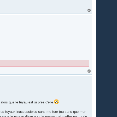
H
a
u
t
H
a
u
t
alors que le tuyau est si près d'elle
 ces tuyaux inaccessibles sans me tuer (ou sans que mon
e sous le niveau d'eau pour le moment et mettre un coude