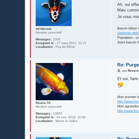
s
Ah, oui effe
s
Mais comme t
a
g
Je vous mon
e
Bassin béton 4
demilunatic
Membre associatif
viewtopic.php
Population : u
Messages :
1000
Autre bassin 4
Enregistré le :
17 mars 2021, 21:27
Localisation :
Puy-de-Dôme
Re: Purge
M
par
Revers
e
s
Et oui, fai
s
a
g
e
Mon premier 
http://www.fo
Revers-76-
Mon agrandis
Membre associatif
http://www.fo
Messages :
13606
Enregistré le :
04 nov. 2016, 10:50
Localisation :
Marne la Vallée
Re: Purge