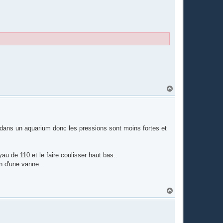
H
a
u
t
 dans un aquarium donc les pressions sont moins fortes et
yau de 110 et le faire coulisser haut bas..
n d'une vanne...
H
a
u
t