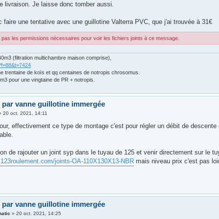
e livraison. Je laisse donc tomber aussi.
 faire une tentative avec une guillotine Valterra PVC, que j'ai trouvée à 31€
pas les permissions nécessaires pour voir les fichiers joints à ce message.
0m3 (filtration multichambre maison comprise),
?f=88&t=7424
ne trentaine de koïs et qq centaines de notropis chrosomus.
m3 pour une vingtaine de PR + notropis.
 par vanne guillotine immergée
»
20 oct. 2021, 14:11
tour, effectivement ce type de montage c'est pour régler un débit de descente
able.
ption de rajouter un joint syp dans le tuyau de 125 et venir directement sur le tu
w.123roulement.com/joints-OA-110X130X13-NBR
mais niveau prix c'est pas loi
 par vanne guillotine immergée
natic
»
20 oct. 2021, 14:25