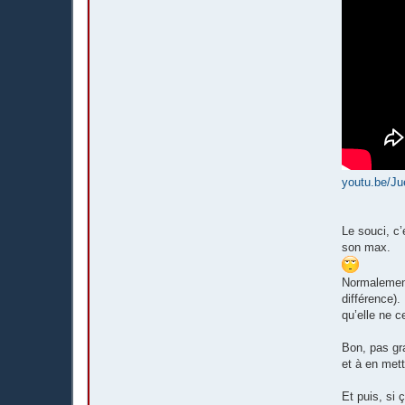
youtu.be/J
Le souci, c’
son max.
Normalement
différence).
qu’elle ne 
Bon, pas gra
et à en met
Et puis, si