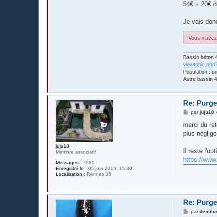
54€ + 20€ d
Je vais donc
Vous n’avez 
Bassin béton 4
viewtopic.php
Population : u
Autre bassin 4
Re: Purge
M
par
juju18
e
s
merci du re
s
plus néglige
a
g
juju18
e
Il reste l'o
Membre associatif
https://ww
Messages :
7981
Enregistré le :
05 juin 2015, 15:30
Localisation :
Rennes 35
Re: Purge
M
par
demilu
e