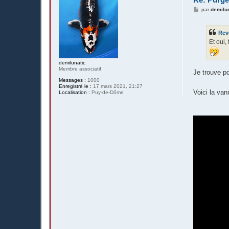
M
par
demilu
e
s
s
Rev
a
g
Et oui,
e
demilunatic
Membre associatif
Je trouve p
Messages :
1000
Enregistré le :
17 mars 2021, 21:27
Voici la va
Localisation :
Puy-de-Dôme