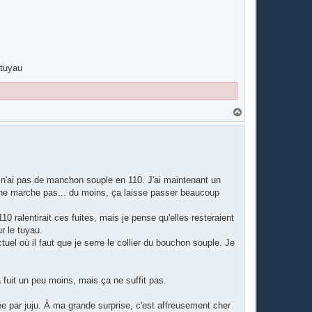
 tuyau
H
a
u
t
e n'ai pas de manchon souple en 110. J'ai maintenant un
a ne marche pas... du moins, ça laisse passer beaucoup
0 ralentirait ces fuites, mais je pense qu'elles resteraient
r le tuyau.
uel où il faut que je serre le collier du bouchon souple. Je
 fuit un peu moins, mais ça ne suffit pas.
sée par juju. À ma grande surprise, c'est affreusement cher