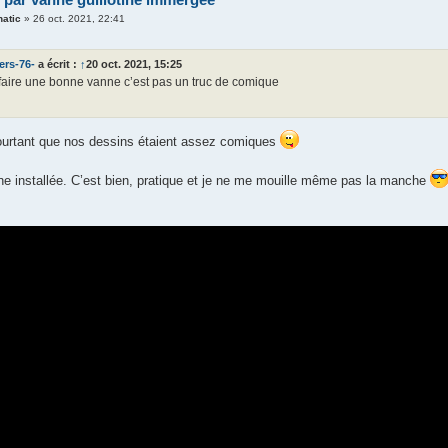
natic
»
26 oct. 2021, 22:41
ers-76-
a écrit :
↑
20 oct. 2021, 15:25
 faire une bonne vanne c’est pas un truc de comique
ourtant que nos dessins étaient assez comiques
nne installée. C’est bien, pratique et je ne me mouille même pas la manche