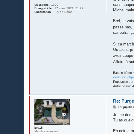
sans couper
Messages :
1000
Enregistré le :
17 mars 2021, 21:27
Michel main
Localisation :
Puy-de-Dôme
Bref, je vai
passe pas, 
car euh... ç
Si ça marche
Ou alors, je
avoir coupé
Affaire à su
Bassin béton 4
viewtopic.php
Population : u
Autre bassin 4
Re: Purge
M
par
juju18
e
s
Je me deman
s
Tu as quelq
a
g
juju18
e
En noir le 
Membre associatif