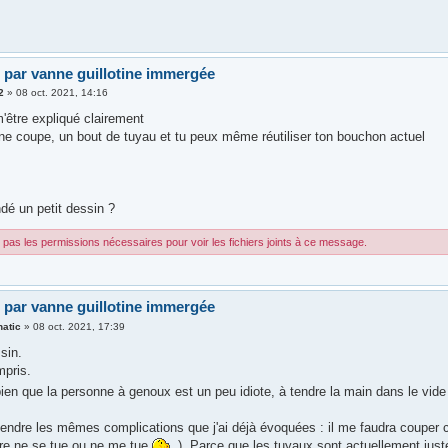
 par vanne guillotine immergée
2
»
08 oct. 2021, 14:16
'être expliqué clairement
ne coupe, un bout de tuyau et tu peux même réutiliser ton bouchon actuel
dé un petit dessin ?
pas les permissions nécessaires pour voir les fichiers joints à ce message.
 par vanne guillotine immergée
natic
»
08 oct. 2021, 17:39
ssin.
mpris.
ien que la personne à genoux est un peu idiote, à tendre la main dans le vide 
endre les mêmes complications que j'ai déjà évoquées : il me faudra couper
dre ne se tue ou ne me tue
). Parce que les tuyaux sont actuellement just