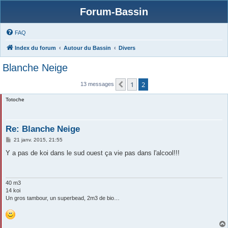
Forum-Bassin
FAQ
Index du forum
Autour du Bassin
Divers
Blanche Neige
1
2
Précédente
13 messages
Totoche
Re: Blanche Neige
M
21 janv. 2015, 21:55
e
s
Y a pas de koi dans le sud ouest ça vie pas dans l'alcool!!!
s
a
g
e
40 m3
14 koi
Un gros tambour, un superbead, 2m3 de bio…