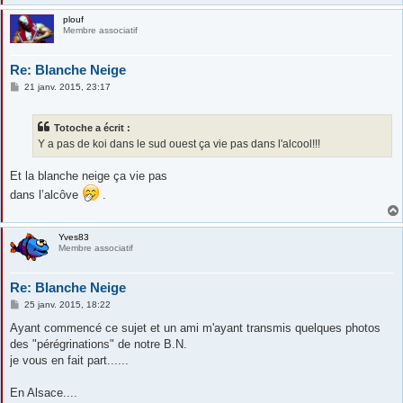
plouf
Membre associatif
Re: Blanche Neige
M
21 janv. 2015, 23:17
e
s
s
Totoche a écrit :
a
g
Y a pas de koi dans le sud ouest ça vie pas dans l'alcool!!!
e
Et la blanche neige ça vie pas
dans l’alcôve
.
Yves83
Membre associatif
Re: Blanche Neige
M
25 janv. 2015, 18:22
e
s
Ayant commencé ce sujet et un ami m'ayant transmis quelques photos
s
des "pérégrinations" de notre B.N.
a
g
je vous en fait part......
e
En Alsace....