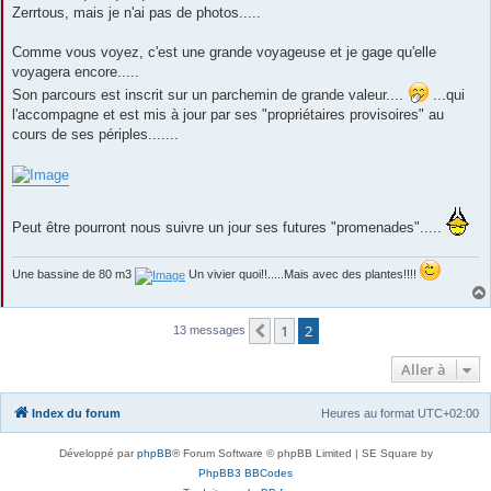
Zerrtous, mais je n'ai pas de photos.....
Comme vous voyez, c'est une grande voyageuse et je gage qu'elle
voyagera encore.....
Son parcours est inscrit sur un parchemin de grande valeur....
...qui
l'accompagne et est mis à jour par ses "propriétaires provisoires" au
cours de ses périples.......
Peut être pourront nous suivre un jour ses futures "promenades".....
Une bassine de 80 m3
Un vivier quoi!!.....Mais avec des plantes!!!!
1
2
Précédente
13 messages
Aller à
Index du forum
Heures au format
UTC+02:00
Développé par
phpBB
® Forum Software © phpBB Limited | SE Square by
PhpBB3 BBCodes