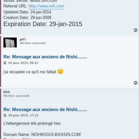
Whois Server: whois.ovh.com
e
Referral URL:
http://www.ovh.com
Updated Date: 24-jan-2014
Creation Date: 29-jan-2008
Expiration Date: 29-jan-2015
jp67
Membre associatif
Re: Message aux anciens de Nishi........
M
02 janv. 2015, 09:12
e
s
j'ai récupéré ce qu'il me fallait
s
a
g
e
RAS
Membre associatif
Re: Message aux anciens de Nishi........
M
26 janv. 2015, 17:13
e
s
L'hébergement été prolongé hier.
s
a
g
Domain Name: NISHIKIGOI-BASSIN.COM
e