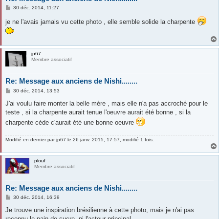
M
30 déc. 2014, 11:27
e
s
je ne l'avais jamais vu cette photo , elle semble solide la charpente
s
a
g
e
jp67
Membre associatif
Re: Message aux anciens de Nishi........
M
30 déc. 2014, 13:53
e
s
J'ai voulu faire monter la belle mère , mais elle n'a pas accroché pour le
s
teste , si la charpente aurait tenue l'oeuvre aurait été bonne , si la
a
g
charpente cède c'aurait été une bonne oeuvre
e
Modifié en dernier par
jp67
le 26 janv. 2015, 17:57, modifié 1 fois.
plouf
Membre associatif
Re: Message aux anciens de Nishi........
M
30 déc. 2014, 16:39
e
s
Je trouve une inspiration brésilienne à cette photo, mais je n'ai pas
s
reconnu le pain de sucre, ni l'acteur principal...