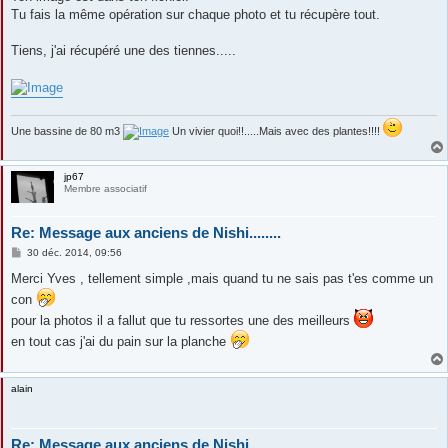
Tu fais la même opération sur chaque photo et tu récupère tout.
Tiens, j'ai récupéré une des tiennes.....
Une bassine de 80 m3
Un vivier quoi!!.....Mais avec des plantes!!!!
jp67
Membre associatif
Re: Message aux anciens de Nishi........
M
30 déc. 2014, 09:56
e
s
Merci Yves , tellement simple ,mais quand tu ne sais pas t'es comme un
s
con
a
g
pour la photos il a fallut que tu ressortes une des meilleurs
e
en tout cas j'ai du pain sur la planche
alain
Re: Message aux anciens de Nishi........