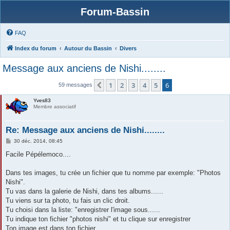
Forum-Bassin
FAQ
Index du forum
Autour du Bassin
Divers
Message aux anciens de Nishi........
1
2
3
4
5
6
Précédente
59 messages
Yves83
Membre associatif
Re: Message aux anciens de Nishi........
M
30 déc. 2014, 08:45
e
s
Facile Pépélemoco....
s
a
g
Dans tes images, tu crée un fichier que tu nomme par exemple: "Photos
e
Nishi".
Tu vas dans la galerie de Nishi, dans tes albums......
Tu viens sur ta photo, tu fais un clic droit.
Tu choisi dans la liste: "enregistrer l'image sous......
Tu indique ton fichier "photos nishi" et tu clique sur enregistrer
Ton image est dans ton fichier.