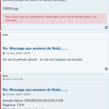
a
g
e
338936.jpg
Vous n’avez pas les permissions nécessaires pour voir les fichiers joints à ce
message.
alain
Re: Message aux anciens de Nishi........
M
01 janv. 2015, 19:29
e
s
On est le premier janvier , le site est toujours accessible.
s
a
g
e
RAS
Membre associatif
Re: Message aux anciens de Nishi........
M
01 janv. 2015, 19:52
e
s
Domain Name: NISHIKIGOI-BASSIN.COM
s
Registrar: OVH
a
g