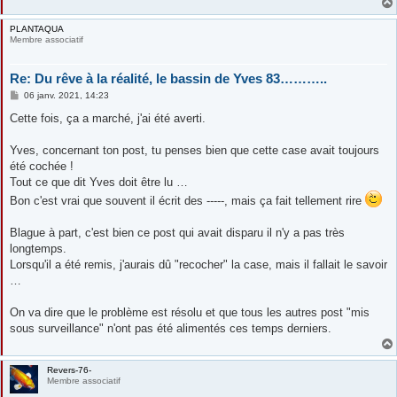
PLANTAQUA
Membre associatif
Re: Du rêve à la réalité, le bassin de Yves 83………..
M
06 janv. 2021, 14:23
e
s
Cette fois, ça a marché, j'ai été averti.
s
a
g
Yves, concernant ton post, tu penses bien que cette case avait toujours
e
été cochée !
Tout ce que dit Yves doit être lu …
Bon c'est vrai que souvent il écrit des -----, mais ça fait tellement rire
Blague à part, c'est bien ce post qui avait disparu il n'y a pas très
longtemps.
Lorsqu'il a été remis, j'aurais dû "recocher" la case, mais il fallait le savoir
…
On va dire que le problème est résolu et que tous les autres post "mis
sous surveillance" n'ont pas été alimentés ces temps derniers.
Revers-76-
Membre associatif