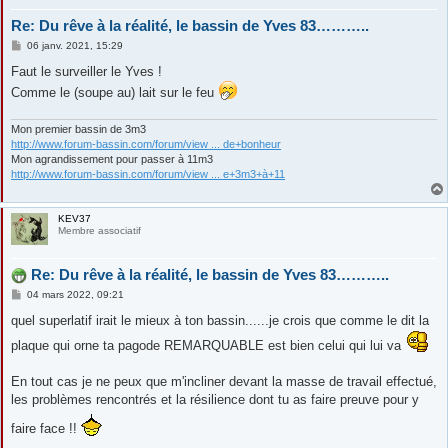
Re: Du rêve à la réalité, le bassin de Yves 83………..
M
06 janv. 2021, 15:29
e
s
Faut le surveiller le Yves !
s
Comme le (soupe au) lait sur le feu
a
g
e
Mon premier bassin de 3m3
http://www.forum-bassin.com/forum/view ... de+bonheur
Mon agrandissement pour passer à 11m3
http://www.forum-bassin.com/forum/view ... e+3m3+à+11
KEV37
Membre associatif
Re: Du rêve à la réalité, le bassin de Yves 83………..
M
04 mars 2022, 09:21
e
s
quel superlatif irait le mieux à ton bassin......je crois que comme le dit la
s
a
plaque qui orne ta pagode REMARQUABLE est bien celui qui lui va
g
e
En tout cas je ne peux que m'incliner devant la masse de travail effectué,
les problèmes rencontrés et la résilience dont tu as faire preuve pour y
faire face !!