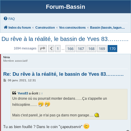
Forum-Bassin
FAQ
Index du forum
Construction
Vos constructions
Bassin (bassin, lagunage)
Du rêve à la réalité, le bassin de Yves 83………..
Page
170
sur
170
1
166
167
168
169
170
Précédente
1694 messages
…
Ninia
Membre associatif
Re: Du rêve à la réalité, le bassin de Yves 83………..
M
06 janv. 2021, 12:31
e
s
s
Yves83
a écrit :
↑
a
g
Un drone où ou pourrait monter dedans........Ça s'appelle un
e
hélicoptère........
Mais c'est pareil, je n'ai pas ça dans mon garage.....
Tu as bien fouillé ? Dans le coin "çapeutservir"