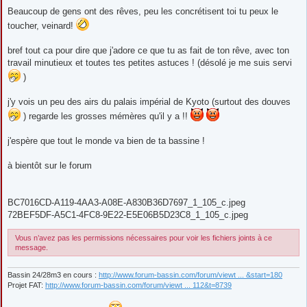
Beaucoup de gens ont des rêves, peu les concrétisent toi tu peux le
toucher, veinard!
bref tout ca pour dire que j'adore ce que tu as fait de ton rêve, avec ton
travail minutieux et toutes tes petites astuces ! (désolé je me suis servi
)
j'y vois un peu des airs du palais impérial de Kyoto (surtout des douves
) regarde les grosses mémères qu'il y a !!
j'espère que tout le monde va bien de ta bassine !
à bientôt sur le forum
BC7016CD-A119-4AA3-A08E-A830B36D7697_1_105_c.jpeg
72BEF5DF-A5C1-4FC8-9E22-E5E06B5D23C8_1_105_c.jpeg
Vous n’avez pas les permissions nécessaires pour voir les fichiers joints à ce
message.
Bassin 24/28m3 en cours :
http://www.forum-bassin.com/forum/viewt ... &start=180
Projet FAT:
http://www.forum-bassin.com/forum/viewt ... 112&t=8739