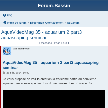
Forum-Bassin
FAQ
Index du forum
Décoration Aménagement
Aquarium
AquaVideoMag 35 - aquarium 2 part3
aquascaping seminar
1 message • Page
1
sur
1
aquatechnobel
AquaVideoMag 35 - aquarium 2 part3 aquascaping
seminar
M
28 déc. 2014, 16:52
e
s
Je vous propose de voir la création la troisième partie du deuxième
s
aquarium en aquascape bac lors du séminaire chez Poisson d'or
a
g
e