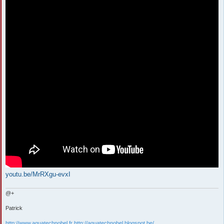
youtu.be/MrRXgu-evxI
@+
Patrick
http://www.aquatechnobel.fr
http://aquatechnobel.blogspot.be/