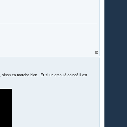
H
a
u
t
, sinon ça marche bien.. Et si un granulé coincé il est