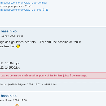
rum-bassin.com/forum/view ... de+bonheur
sement pour passer à 11m3
rum-bassin.com/forum/view ... e+3m3+à+11
 bassin koi
»
11 nov. 2020, 16:06
age des goulottes des fats... J'ai sorti une bassine de feuille...
pas très bon
11_143826.jpg
11_143900.jpg
pas les permissions nécessaires pour voir les fichiers joints à ce message.
nier par
juju18
le 26 janv. 2026, 14:02, modifié 1 fois.
 bassin koi
ne
»
12 nov. 2020, 19:50