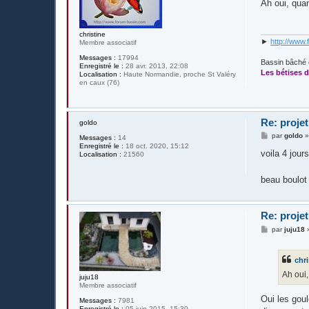
Ah oui, qu
s
a
g
e
christine
►
http://www.
Membre associatif
Messages :
17994
Bassin bâché 
Enregistré le :
28 avr. 2013, 22:08
Les bétises d
Localisation :
Haute Normandie, proche St Valéry
en caux (76)
Re: projet
goldo
M
par
goldo
Messages :
14
e
Enregistré le :
18 oct. 2020, 15:12
s
voila 4 jour
Localisation :
21560
s
a
g
beau boulo
e
Re: projet
M
par
juju18
e
s
s
chri
a
g
Ah oui
juju18
e
Membre associatif
Oui les goul
Messages :
7981
Enregistré le :
05 juin 2015, 15:30