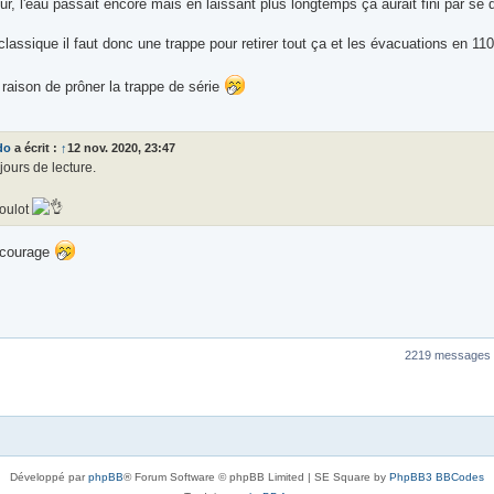
ur, l'eau passait encore mais en laissant plus longtemps ça aurait fini par s
classique il faut donc une trappe pour retirer tout ça et les évacuations en 110
raison de prôner la trappe de série
do
a écrit :
↑
12 nov. 2020, 23:47
 jours de lecture.
oulot
 courage
2219 messages
Développé par
phpBB
® Forum Software © phpBB Limited | SE Square by
PhpBB3 BBCodes