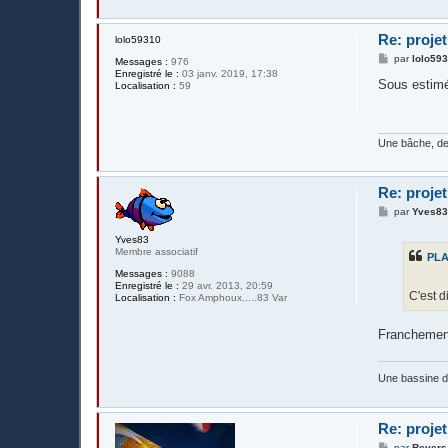
Re: projet
lolo59310
M
par
lolo59
Messages :
976
e
Enregistré le :
03 janv. 2019, 17:38
s
Sous estimé
Localisation :
59
s
a
g
e
Une bâche, de
Re: projet
M
par
Yves8
e
s
Yves83
s
Membre associatif
PL
a
g
Messages :
9088
e
Enregistré le :
29 avr. 2013, 20:59
C'est d
Localisation :
Fox Amphoux.....83 Var
Franchement.
Une bassine 
Re: projet
M
par
Revers