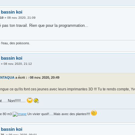
 bassin koi
310
»
08 nov. 2020, 21:09
 pas ton travail. Rien que pour la programmation...
 l'eau, des poissons.
 bassin koi
3
»
08 nov. 2020, 21:12
ANTAQUA
a écrit :
↑
08 nov. 2020, 20:49
ingue ce qu'ils font ces jeunes avec leurs imprimantes 3D !!! Tu te rends compte, Y
....Non!!!!!....
de 80 m3
Un vivier quoi!!.....Mais avec des plantes!!!!
 bassin koi
-76-
»
09 nov. 2020, 09:01