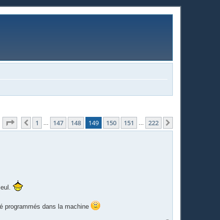
Page
149
sur
222
1
147
148
149
150
151
222
Précédente
Suivante
…
…
seul.
s pré programmés dans la machine