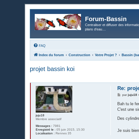
Forum-Bassin
Centraliser et diffuser des informati
plans d’eau....
FAQ
Index du forum
Construction
Votre Projet ?
Bassin (ba
projet bassin koi
Re: proj
M
par
juju18
e
s
Bah tu le fe
s
C'est une si
a
g
juju18
e
Des cylindre
Membre associatif
Messages :
7981
Enregistré le :
05 juin 2015, 15:30
Je suis bie
Localisation :
Rennes 35