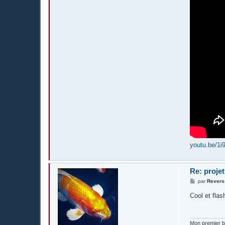
youtu.be/1
Re: projet
M
par
Revers
e
s
Cool et fla
s
a
g
e
Mon premier 