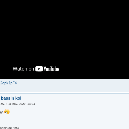
i92cpkJpF4
 bassin koi
-76-
»
11 nov. 2020, 14:24
shy
bassin de 3m3