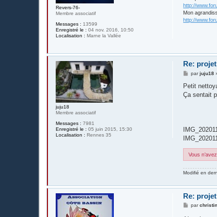
http://www.fo
Revers-76-
Mon agrandis
Membre associatif
http://www.fo
Messages :
13599
Enregistré le :
04 nov. 2016, 10:50
Localisation :
Marne la Vallée
Re: projet
M
par
juju18
e
s
Petit nettoy
s
Ça sentait 
a
g
juju18
e
Membre associatif
Messages :
7981
IMG_202011
Enregistré le :
05 juin 2015, 15:30
Localisation :
Rennes 35
IMG_202011
Vous n’avez 
Modifié en der
Re: projet
M
par
christi
e
s