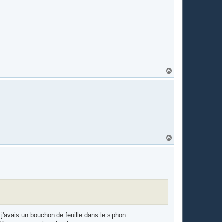
H
a
u
t
H
a
u
t
 j'avais un bouchon de feuille dans le siphon