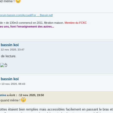
and même !
forum-bassin.com/Accueil/For ... Bassin.pdf
de + de 130m3 commencé en 2011, filtration maison.
Membre du FCKC
....
es uns, font l'enseignement des autres...
 bassin koi
»
12 nov. 2020, 23:47
s de lecture.
t
 bassin koi
»
13 nov. 2020, 06:43
stine
a écrit :
↑
12 nov. 2020, 19:50
, quand même !
ottes étaient bien remplies mais accessibles facilement en passant le bras et