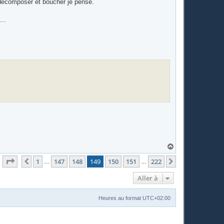
e décomposer et boucher je pense.
...
H
a
Page
149
sur
222
u
1
147
148
149
150
151
222
Précédente
Suivante
…
…
t
Aller à
Heures au format
UTC+02:00