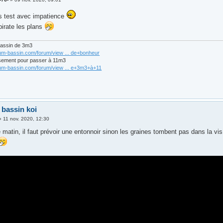
es test avec impatience
pirate les plans
bassin de 3m3
rum-bassin.com/forum/view ... de+bonheur
sement pour passer à 11m3
rum-bassin.com/forum/view ... e+3m3+à+11
 bassin koi
»
11 nov. 2020, 12:30
e matin, il faut prévoir une entonnoir sinon les graines tombent pas dans la vis