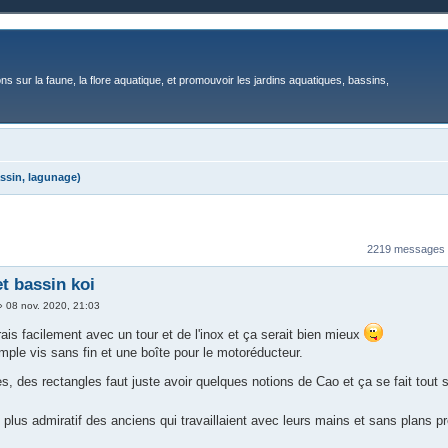
ons sur la faune, la flore aquatique, et promouvoir les jardins aquatiques, bassins,
ssin, lagunage)
2219 messages
et bassin koi
»
08 nov. 2020, 21:03
rais facilement avec un tour et de l'inox et ça serait bien mieux
mple vis sans fin et une boîte pour le motoréducteur.
s, des rectangles faut juste avoir quelques notions de Cao et ça se fait tout 
n plus admiratif des anciens qui travaillaient avec leurs mains et sans plan