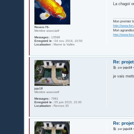
s
La chagoï ou
s
a
g
e
Mon premier 
http://www.fo
Revers-76-
Mon agrandis
Membre associatif
http://www.fo
Messages :
13598
Enregistré le :
04 nov. 2016, 10:50
Localisation :
Marne la Vallée
Re: projet
M
par
juju18
e
s
je vais met
s
a
g
juju18
e
Membre associatif
Messages :
7981
Enregistré le :
05 juin 2015, 15:30
Localisation :
Rennes 35
Re: projet
M
par
juju18
e