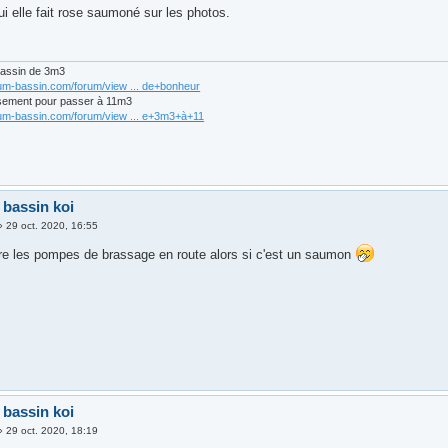
i elle fait rose saumoné sur les photos.
bassin de 3m3
rum-bassin.com/forum/view ... de+bonheur
sement pour passer à 11m3
rum-bassin.com/forum/view ... e+3m3+à+11
 bassin koi
»
29 oct. 2020, 16:55
tre les pompes de brassage en route alors si c'est un saumon
 bassin koi
»
29 oct. 2020, 18:19