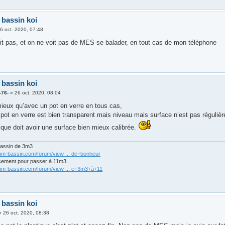
 bassin koi
6 oct. 2020, 07:48
it pas, et on ne voit pas de MES se balader, en tout cas de mon téléphone
 bassin koi
-76-
»
26 oct. 2020, 08:04
mieux qu’avec un pot en verre en tous cas,
pot en verre est bien transparent mais niveau mais surface n’est pas régulièr
ique doit avoir une surface bien mieux calibrée.
bassin de 3m3
rum-bassin.com/forum/view ... de+bonheur
sement pour passer à 11m3
rum-bassin.com/forum/view ... e+3m3+à+11
 bassin koi
»
26 oct. 2020, 08:38