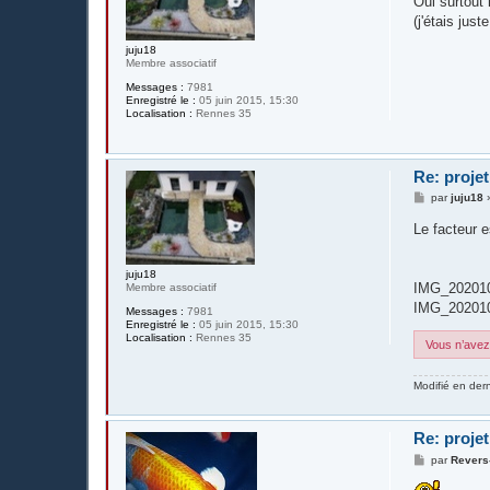
Oui surtout 
s
(j'étais just
a
g
juju18
e
Membre associatif
Messages :
7981
Enregistré le :
05 juin 2015, 15:30
Localisation :
Rennes 35
Re: projet
M
par
juju18
e
s
Le facteur 
s
a
g
juju18
e
IMG_202010
Membre associatif
IMG_202010
Messages :
7981
Enregistré le :
05 juin 2015, 15:30
Localisation :
Rennes 35
Vous n’avez 
Modifié en der
Re: projet
M
par
Revers
e
s