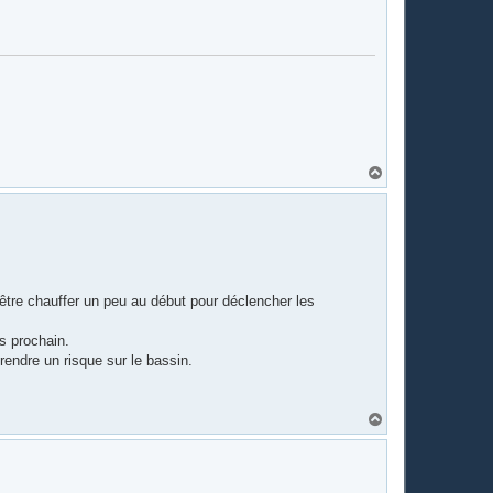
H
a
u
t
 être chauffer un peu au début pour déclencher les
ps prochain.
rendre un risque sur le bassin.
H
a
u
t