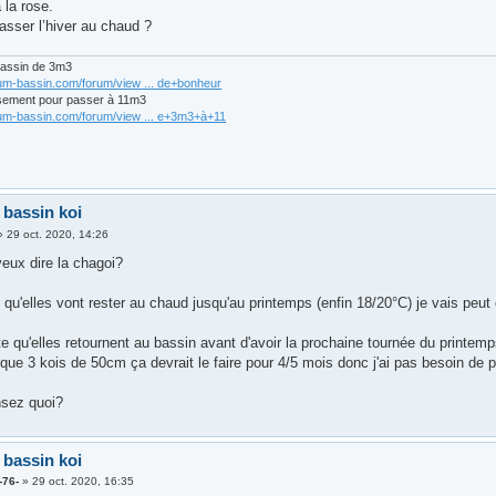
la rose.
asser l’hiver au chaud ?
bassin de 3m3
rum-bassin.com/forum/view ... de+bonheur
sement pour passer à 11m3
rum-bassin.com/forum/view ... e+3m3+à+11
 bassin koi
»
29 oct. 2020, 14:26
veux dire la chagoi?
 qu'elles vont rester au chaud jusqu'au printemps (enfin 18/20°C) je vais peut
ste qu'elles retournent au bassin avant d'avoir la prochaine tournée du printem
que 3 kois de 50cm ça devrait le faire pour 4/5 mois donc j'ai pas besoin de p
nsez quoi?
 bassin koi
-76-
»
29 oct. 2020, 16:35