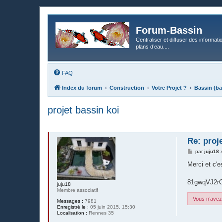
Forum-Bassin
Centraliser et diffuser des informati
plans d’eau....
FAQ
Index du forum
Construction
Votre Projet ?
Bassin (ba
projet bassin koi
Re: proj
M
par
juju18
e
s
Merci et c'e
s
a
g
81gwqVJ2r
juju18
e
Membre associatif
Vous n’avez 
Messages :
7981
Enregistré le :
05 juin 2015, 15:30
Localisation :
Rennes 35