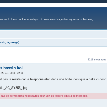
ons sur la faune, la flore aquatique, et promouvoir les jardins aquatiques, bassins,
ssin, lagunage)
2219 messages
et bassin koi
»
25 oct. 2020, 22:11
st pas la réalité car le téléphone était dans une boîte identique à celle ci don
OL._AC_SY355_.jpg
pas les permissions nécessaires pour voir les fichiers joints à ce message.