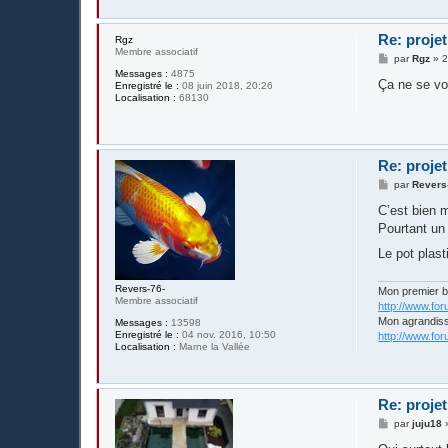
Re: projet
Rgz
Membre associatif
M
par
Rgz
»
2
e
Messages :
4875
s
Ça ne se vo
Enregistré le :
08 juin 2018, 20:26
s
Localisation :
68130
a
g
e
Re: projet
M
par
Revers
e
s
C’est bien 
s
Pourtant un 
a
g
Le pot plast
e
Revers-76-
Mon premier 
Membre associatif
http://www.fo
Mon agrandis
Messages :
13598
Enregistré le :
04 nov. 2016, 10:50
http://www.fo
Localisation :
Marne la Vallée
Re: projet
M
par
juju18
e
s