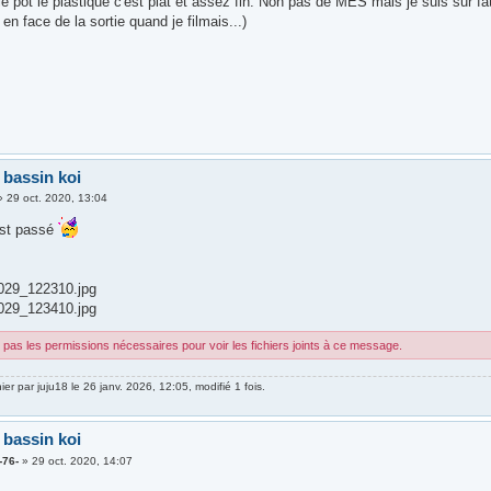
le pot le plastique c'est plat et assez fin. Non pas de MES mais je suis sur fat 
e en face de la sortie quand je filmais...)
 bassin koi
»
29 oct. 2020, 13:04
est passé
29_122310.jpg
29_123410.jpg
pas les permissions nécessaires pour voir les fichiers joints à ce message.
nier par
juju18
le 26 janv. 2026, 12:05, modifié 1 fois.
 bassin koi
-76-
»
29 oct. 2020, 14:07