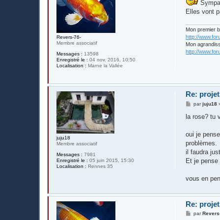
Sympa 
s
a
Elles vont p
g
e
Mon premier 
http://www.fo
Revers-76-
Membre associatif
Mon agrandis
http://www.fo
Messages :
13598
Enregistré le :
04 nov. 2016, 10:50
Localisation :
Marne la Vallée
Re: projet
M
par
juju18
e
s
la rose? tu 
s
a
g
oui je pense
juju18
e
problèmes.
Membre associatif
il faudra ju
Messages :
7981
Et je pense 
Enregistré le :
05 juin 2015, 15:30
Localisation :
Rennes 35
vous en pe
Re: projet
M
par
Revers
e