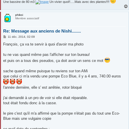
Une bassine de 80 m3
Un vivier quoi!!.....Mais avec des plantes!!!!
phikoi
Membre associatif
Re: Message aux anciens de Nishi........
M
11 déc. 2014, 02:09
e
s
François, ça va te servir à quoi d'avoir ma photo
s
a
g
tu ne vas quand même pas l'afficher sur ton bureau!
e
et puis on a tous des pseudos, ça doit avoir un sens ce mot
sache quand même puisque tu reviens sur ton AMi
que celui ci m'a vendu une pompe Eco Blue, il y a 4 ans, 740.00 euros
l'année dernière, elle s' est arrêtée, rotor bloqué
j'ai demandé à un pro de voir si elle était réparable.
tout était fondu donc à la casse.
le pire c'est qu'il m'a affirmé que la pompe n'était pas du tout une Eco-
Blue mais une vulgaire copie
ce mail date de septembre :