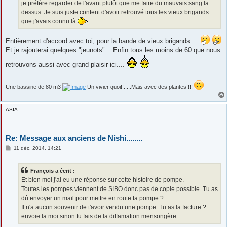
je préfère regarder de l'avant plutôt que me faire du mauvais sang la
dessus. Je suis juste content d'avoir retrouvé tous les vieux brigands
que j'avais connu là
Entièrement d'accord avec toi, pour la bande de vieux brigands....
Et je rajouterai quelques "jeunots"....Enfin tous les moins de 60 que nous
retrouvons aussi avec grand plaisir ici....
Une bassine de 80 m3
Un vivier quoi!!.....Mais avec des plantes!!!!
ASIA
Re: Message aux anciens de Nishi........
M
11 déc. 2014, 14:21
e
s
s
François a écrit :
a
g
Et bien moi j'ai eu une réponse sur cette histoire de pompe.
e
Toutes les pompes viennent de SIBO donc pas de copie possible. Tu as
dû envoyer un mail pour mettre en route ta pompe ?
Il n'a aucun souvenir de t'avoir vendu une pompe. Tu as la facture ?
envoie la moi sinon tu fais de la diffamation mensongère.