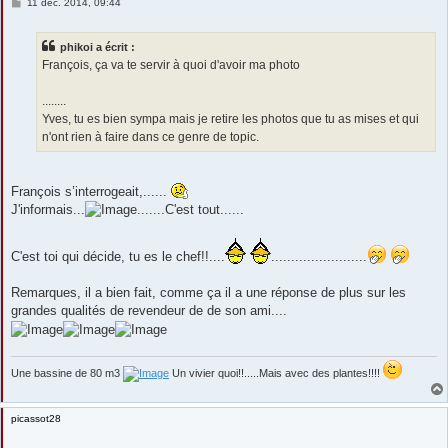
M
11 déc. 2014, 09:44
e
s
s
phikoi a écrit :
a
g
François, ça va te servir à quoi d'avoir ma photo
e
........
Yves, tu es bien sympa mais je retire les photos que tu as mises et qui
n'ont rien à faire dans ce genre de topic.
François s’interrogeait,......
J'informais...
.......C'est tout......
C'est toi qui décide, tu es le chef!!....
........................
Remarques, il a bien fait, comme ça il a une réponse de plus sur les
grandes qualités de revendeur de de son ami....
Une bassine de 80 m3
Un vivier quoi!!.....Mais avec des plantes!!!!
picassot28