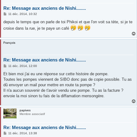
Re: Message aux anciens de Nishi........
M
11 déc. 2014, 10:32
e
s
depuis le temps que on parle de toi Phikoi et que l'on voit sa tète, si je te
s
croise dans la rue, je te paye un café
a
g
e
François
Re: Message aux anciens de Nishi........
M
11 déc. 2014, 12:00
e
s
Et bien moi j'ai eu une réponse sur cette histoire de pompe.
s
Toutes les pompes viennent de SIBO donc pas de copie possible. Tu as
a
g
dû envoyer un mail pour mettre en route ta pompe ?
e
Il n'a aucun souvenir de t'avoir vendu une pompe. Tu as la facture ?
envoie la moi sinon tu fais de la diffamation mensongère.
papives
Membre associatif
Re: Message aux anciens de Nishi........
M
11 déc. 2014, 13:38
e