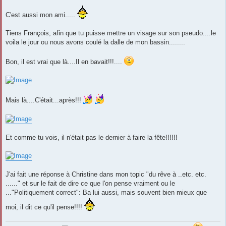
C'est aussi mon ami.....
Tiens François, afin que tu puisse mettre un visage sur son pseudo....le
voila le jour ou nous avons coulé la dalle de mon bassin........
Bon, il est vrai que là....Il en bavait!!!....
Mais là....C'était...après!!!
Et comme tu vois, il n'était pas le dernier à faire la fête!!!!!!
J'ai fait une réponse à Christine dans mon topic "du rêve à ..etc. etc.
......" et sur le fait de dire ce que l'on pense vraiment ou le
..."Politiquement correct": Ba lui aussi, mais souvent bien mieux que
moi, il dit ce qu'il pense!!!!