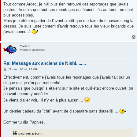
s
Tout comme Ardec, je n'ai plus rien retrouvé des reportages que j'avais
s
postés. Je crois que tout ces reportages qui étaient liés au forum ne sont
a
g
plus accessibles.
e
Mais je préfère regarder de l'avant plutôt que me faire du mauvais sang la
dessus. Je suis juste content d'avoir retrouvé tous les vieux brigands que
j'avais connu là
Yves83
Membre associatif
Re: Message aux anciens de Nishi........
M
11 déc. 2014, 14:09
e
s
Effectivement, comme j'avais tous les reportages que j'avais fait sur un
s
disque dur, je n'ai pas recherché.
a
g
Je pensais que puisqu'ils étaient sur le site et qu'il était encore ouvert, on
e
pouvait encore y accéder.....
Je viens d'aller voir...Il n'y en à plus aucun....
Un dernier cadeau du "chti" avant de disparaitre sans doute!!!!....
Comme tu dis Papives,
papives a écrit :