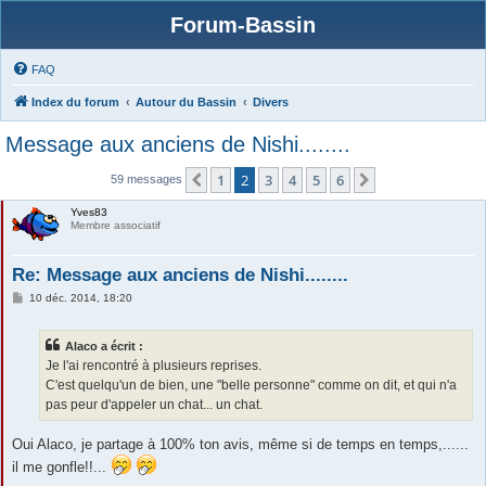
Forum-Bassin
FAQ
Index du forum
Autour du Bassin
Divers
Message aux anciens de Nishi........
1
2
3
4
5
6
Précédente
Suivante
59 messages
Yves83
Membre associatif
Re: Message aux anciens de Nishi........
M
10 déc. 2014, 18:20
e
s
s
Alaco a écrit :
a
g
Je l'ai rencontré à plusieurs reprises.
e
C'est quelqu'un de bien, une "belle personne" comme on dit, et qui n'a
pas peur d'appeler un chat... un chat.
Oui Alaco, je partage à 100% ton avis, même si de temps en temps,......
il me gonfle!!...