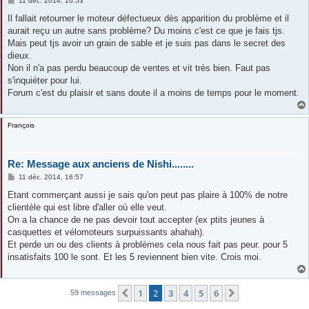
11 déc. 2014, 16:53
e
s
Il fallait retourner le moteur défectueux dès apparition du problème et il
s
aurait reçu un autre sans problème? Du moins c'est ce que je fais tjs.
a
g
Mais peut tjs avoir un grain de sable et je suis pas dans le secret des
e
dieux.
Non il n'a pas perdu beaucoup de ventes et vit très bien. Faut pas
s'inquiéter pour lui.
Forum c'est du plaisir et sans doute il a moins de temps pour le moment.
François
Re: Message aux anciens de Nishi........
M
11 déc. 2014, 16:57
e
s
Etant commerçant aussi je sais qu'on peut pas plaire à 100% de notre
s
clientèle qui est libre d'aller où elle veut.
a
g
On a la chance de ne pas devoir tout accepter (ex ptits jeunes à
e
casquettes et vélomoteurs surpuissants ahahah).
Et perde un ou des clients à problèmes cela nous fait pas peur. pour 5
insatisfaits 100 le sont. Et les 5 reviennent bien vite. Crois moi.
1
2
3
4
5
6
Précédente
Suivante
59 messages