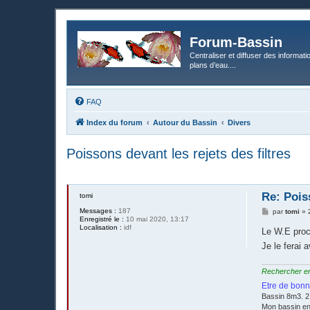
Forum-Bassin
Centraliser et diffuser des informati
plans d’eau....
FAQ
Index du forum
Autour du Bassin
Divers
Poissons devant les rejets des filtres
Re: Pois
tomi
Messages :
187
M
par
tomi
»
Enregistré le :
10 mai 2020, 13:17
e
Localisation :
idf
s
Le W.E proch
s
a
Je le ferai 
g
e
Rechercher en é
Etre de bonn
Bassin 8m3. 2
Mon bassin e