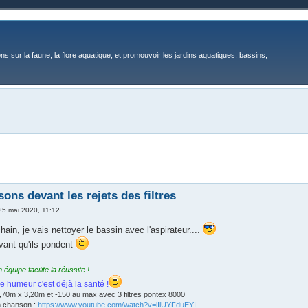
ons sur la faune, la flore aquatique, et promouvoir les jardins aquatiques, bassins,
sons devant les rejets des filtres
25 mai 2020, 11:12
ain, je vais nettoyer le bassin avec l'aspirateur....
avant qu'ils pondent
quipe facilite la réussite !
e humeur c'est déjà la santé !
,70m x 3,20m et -150 au max avec 3 filtres pontex 8000
n chanson :
https://www.youtube.com/watch?v=lIlUYFduEYI