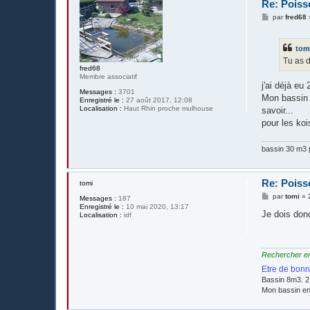
Re: Poisso
M
par
fred68
e
s
s
tom
a
g
Tu as 
e
fred68
Membre associatif
j'ai déjà eu
Messages :
3701
Mon bassin e
Enregistré le :
27 août 2017, 12:08
Localisation :
Haut Rhin proche mulhouse
savoir...
pour les koi
bassin 30 m3 p
Re: Poisso
tomi
M
par
tomi
»
Messages :
187
e
Enregistré le :
10 mai 2020, 13:17
s
Je dois donc
Localisation :
idf
s
a
g
e
Rechercher en é
Etre de bonn
Bassin 8m3. 2
Mon bassin e