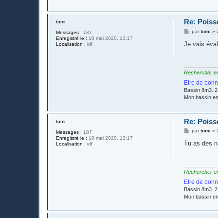
Re: Poisso
tomi
M
par
tomi
»
Messages :
187
e
Enregistré le :
10 mai 2020, 13:17
s
Je vais éval
Localisation :
idf
s
a
g
e
Rechercher en é
Etre de bonn
Bassin 8m3. 2
Mon bassin e
Re: Poisso
tomi
M
par
tomi
»
Messages :
187
e
Enregistré le :
10 mai 2020, 13:17
s
Tu as des 
Localisation :
idf
s
a
g
e
Rechercher en é
Etre de bonn
Bassin 8m3. 2
Mon bassin e