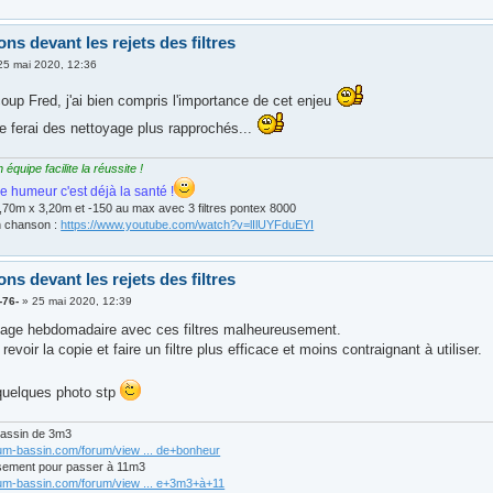
ns devant les rejets des filtres
25 mai 2020, 12:36
oup Fred, j'ai bien compris l'importance de cet enjeu
e ferai des nettoyage plus rapprochés...
quipe facilite la réussite !
e humeur c'est déjà la santé !
,70m x 3,20m et -150 au max avec 3 filtres pontex 8000
n chanson :
https://www.youtube.com/watch?v=lIlUYFduEYI
ns devant les rejets des filtres
-76-
»
25 mai 2020, 12:39
yage hebdomadaire avec ces filtres malheureusement.
 revoir la copie et faire un filtre plus efficace et moins contraignant à utiliser.
quelques photo stp
bassin de 3m3
rum-bassin.com/forum/view ... de+bonheur
sement pour passer à 11m3
rum-bassin.com/forum/view ... e+3m3+à+11