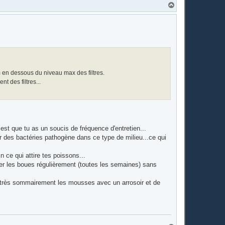
H
a
u
t
cm en dessous du niveau max des filtres.
t des filtres...
 est que tu as un soucis de fréquence d'entretien...
per des bactéries pathogène dans ce type de milieu...ce qui
 ce qui attire tes poissons...
er les boues régulièrement (toutes les semaines) sans
ue très sommairement les mousses avec un arrosoir et de