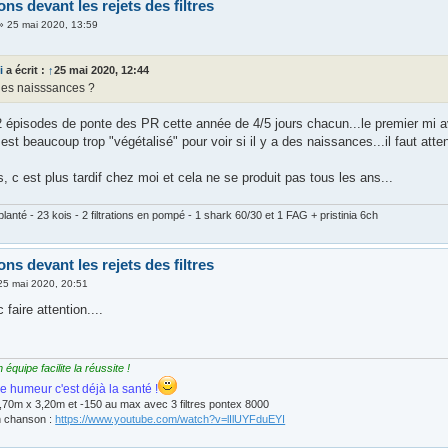
ns devant les rejets des filtres
»
25 mai 2020, 13:59
i
a écrit :
↑
25 mai 2020, 12:44
des naisssances ?
 2 épisodes de ponte des PR cette année de 4/5 jours chacun...le premier mi avri
st beaucoup trop "végétalisé" pour voir si il y a des naissances...il faut att
s, c est plus tardif chez moi et cela ne se produit pas tous les ans...
lanté - 23 kois - 2 filtrations en pompé - 1 shark 60/30 et 1 FAG + pristinia 6ch
ns devant les rejets des filtres
25 mai 2020, 20:51
 faire attention....
quipe facilite la réussite !
e humeur c'est déjà la santé !
,70m x 3,20m et -150 au max avec 3 filtres pontex 8000
n chanson :
https://www.youtube.com/watch?v=lIlUYFduEYI