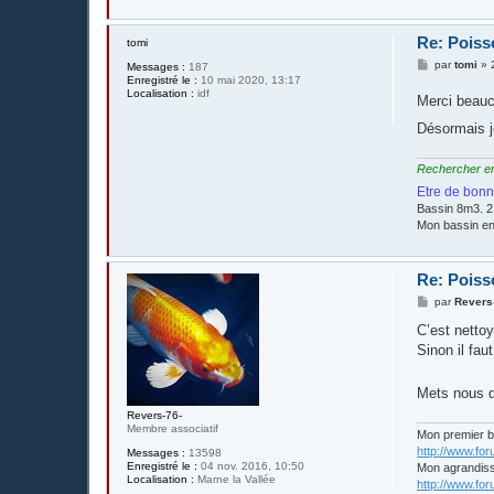
Re: Poisso
tomi
M
par
tomi
»
Messages :
187
e
Enregistré le :
10 mai 2020, 13:17
s
Localisation :
idf
Merci beauc
s
a
Désormais j
g
e
Rechercher en é
Etre de bonn
Bassin 8m3. 2
Mon bassin e
Re: Poisso
M
par
Revers
e
s
C’est netto
s
Sinon il faut
a
g
e
Mets nous 
Revers-76-
Membre associatif
Mon premier 
http://www.fo
Messages :
13598
Enregistré le :
04 nov. 2016, 10:50
Mon agrandis
Localisation :
Marne la Vallée
http://www.fo