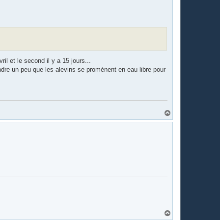
t
l et le second il y a 15 jours...
endre un peu que les alevins se promènent en eau libre pour
H
a
u
t
H
a