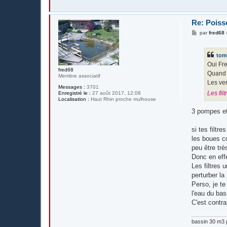
Re: Poisso
M
par
fred68
e
s
s
tom
a
g
Oui Fre
e
fred68
Quand j
Membre associatif
Les ver
Messages :
3701
Les fil
Enregistré le :
27 août 2017, 12:08
Localisation :
Haut Rhin proche mulhouse
3 pompes et 
si tes filtr
les boues co
peu être tr
Donc en effe
Les filtres
perturber la 
Perso, je t
l'eau du ba
C'est contra
bassin 30 m3 p