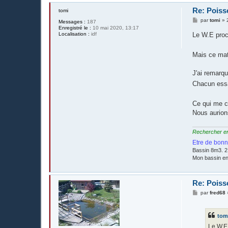
Re: Poisso
tomi
M
par
tomi
»
Messages :
187
e
Enregistré le :
10 mai 2020, 13:17
s
Localisation :
idf
Le W.E proch
s
a
g
Mais ce mati
e
J'ai remarqu
Chacun essa
Ce qui me c
Nous aurion
Rechercher en é
Etre de bonn
Bassin 8m3. 2
Mon bassin e
Re: Poisso
M
par
fred68
e
s
s
tom
a
g
Le W.E 