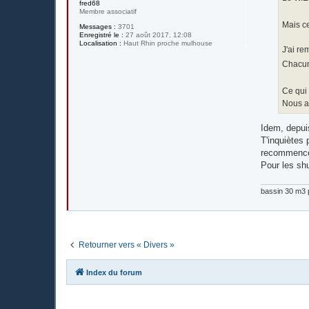
e
fred68
Membre associatif
Mais ce
Messages :
3701
Enregistré le :
27 août 2017, 12:08
Localisation :
Haut Rhin proche mulhouse
J'ai re
Chacun 
Ce qui 
Nous au
Idem, depuis
T'inquiètes 
recommence 
Pour les shu
bassin 30 m3 p
Retourner vers « Divers »
Index du forum