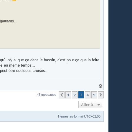
aillards...
'il n'y ai que ça dans le bassin, c'est pour ça que la foire
ides en même temps...
 peut être quelques croisés...
H
a
u
1
2
3
4
5
Précédente
Suivante
45 messages
t
Aller à
Heures au format
UTC+02:00