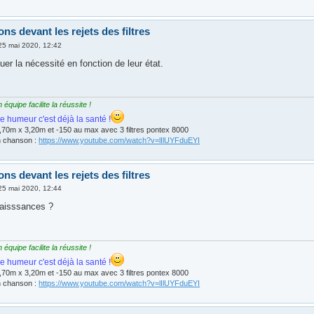
ns devant les rejets des filtres
25 mai 2020, 12:42
uer la nécessité en fonction de leur état.
quipe facilite la réussite !
e humeur c'est déjà la santé !
,70m x 3,20m et -150 au max avec 3 filtres pontex 8000
n chanson :
https://www.youtube.com/watch?v=lIlUYFduEYI
ns devant les rejets des filtres
25 mai 2020, 12:44
naisssances ?
quipe facilite la réussite !
e humeur c'est déjà la santé !
,70m x 3,20m et -150 au max avec 3 filtres pontex 8000
n chanson :
https://www.youtube.com/watch?v=lIlUYFduEYI