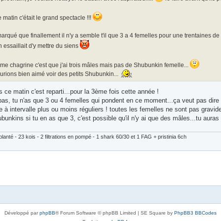
 matin c'était le grand spectacle !!!
marqué que finallement il n'y a semble t'il que 3 a 4 femelles pour une trentaines de g
essaillait d'y mettre du siens
me chagrine c'est que j'ai trois mâles mais pas de Shubunkin femelle...
rions bien aimé voir des petits Shubunkin...
 ce matin c'est reparti...pour la 3ème fois cette année !
pas, tu n'as que 3 ou 4 femelles qui pondent en ce moment...ça veut pas dire qu
à intervalle plus ou moins réguliers ! toutes les femelles ne sont pas grav
bunkins si tu en as que 3, c'est possible qu'il n'y ai que des mâles...tu auras
lanté - 23 kois - 2 filtrations en pompé - 1 shark 60/30 et 1 FAG + pristinia 6ch
Développé par
phpBB
® Forum Software © phpBB Limited | SE Square by
PhpBB3 BBCodes