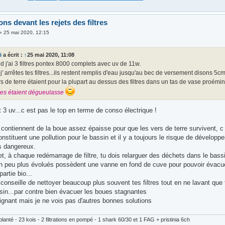
ns devant les rejets des filtres
»
25 mai 2020, 12:15
i
a écrit :
↑
25 mai 2020, 11:08
d j'ai 3 filtres pontex 8000 complets avec uv de 11w.
' arrêtes tes filtres...ils restent remplis d'eau jusqu'au bec de versement disons 5
s de terre étaient pour la plupart au dessus des filtres dans un tas de vase proéminen
tres étaient dégueulasse
3 uv...c est pas le top en terme de conso électrique !
es contiennent de la boue assez épaisse pour que les vers de terre survivent, c
nstituent une pollution pour le bassin et il y a toujours le risque de dévelop
ès dangereux.
t, à chaque redémarrage de filtre, tu dois relarguer des déchets dans le bassin
 un peu plus évolués possèdent une vanne en fond de cuve pour pouvoir évacu
partie bio...
e conseille de nettoyer beaucoup plus souvent tes filtres tout en ne lavant q
ssin...par contre bien évacuer les boues stagnantes
ignant mais je ne vois pas d'autres bonnes solutions
lanté - 23 kois - 2 filtrations en pompé - 1 shark 60/30 et 1 FAG + pristinia 6ch