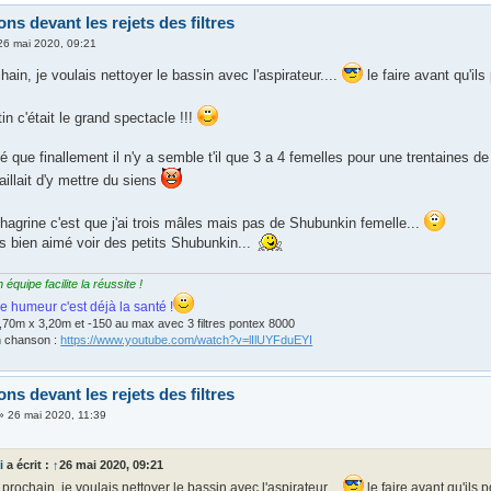
ns devant les rejets des filtres
26 mai 2020, 09:21
ain, je voulais nettoyer le bassin avec l'aspirateur....
le faire avant qu'il
n c'était le grand spectacle !!!
é que finallement il n'y a semble t'il que 3 a 4 femelles pour une trentaines de 
illait d'y mettre du siens
hagrine c'est que j'ai trois mâles mais pas de Shubunkin femelle...
s bien aimé voir des petits Shubunkin...
quipe facilite la réussite !
e humeur c'est déjà la santé !
,70m x 3,20m et -150 au max avec 3 filtres pontex 8000
n chanson :
https://www.youtube.com/watch?v=lIlUYFduEYI
ns devant les rejets des filtres
»
26 mai 2020, 11:39
i
a écrit :
↑
26 mai 2020, 09:21
prochain, je voulais nettoyer le bassin avec l'aspirateur....
le faire avant qu'ils