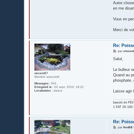
Autre chose,
en me disant
Vous en pe
Merci de vo
Re: Poiss
M
par
vincen
e
s
Salut,
s
a
g
Le bulleur o
e
vincent67
Quand au pro
Membre associatif
phosphate, 
Messages :
641
Enregistré le :
02 sept. 2019, 18:22
Localisation :
alsace
Laisse agir 
bassin en PE
1 FAT 20-100
Re: Poiss
M
par
fred68
e