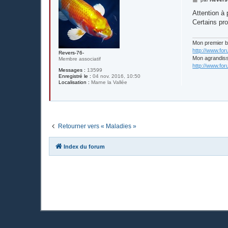
e
s
Attention à
s
Certains pr
a
g
e
Mon premier 
http://www.fo
Revers-76-
Mon agrandis
Membre associatif
http://www.fo
Messages :
13599
Enregistré le :
04 nov. 2016, 10:50
Localisation :
Marne la Vallée
Retourner vers « Maladies »
Index du forum