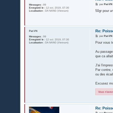
M
par
Pat-VN
Messages :
99
e
Enregistré le :
12 oct. 2019, 07:30
s
50gr pour u
Localisation :
DA NANG (Vietnam)
s
a
g
e
Re: Poiss
Pat-VN
M
par
Pat-VN
Messages :
99
e
Enregistré le :
12 oct. 2019, 07:30
s
Pour vous te
Localisation :
DA NANG (Vietnam)
s
a
g
Au passage 
e
que ca allai
J'ai l'impre
Par contre, 
ou des écai
Excusez mon
Vous n’avez 
Re: Poiss
M
par
Revers