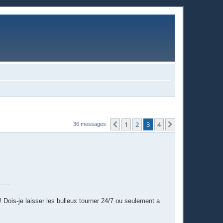
1
2
3
4
Précédente
Suivante
36 messages
....
! Dois-je laisser les bulleux tourner 24/7 ou seulement a