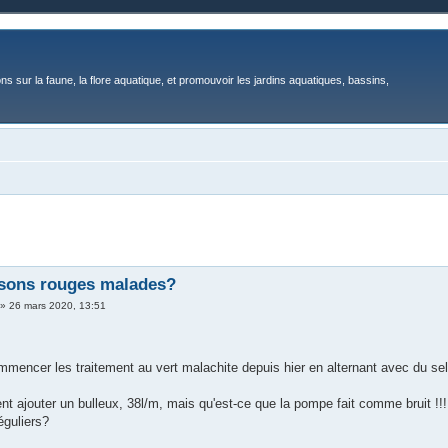
ons sur la faune, la flore aquatique, et promouvoir les jardins aquatiques, bassins,
ssons rouges malades?
»
26 mars 2020, 13:51
mmencer les traitement au vert malachite depuis hier en alternant avec du sel.
nt ajouter un bulleux, 38l/m, mais qu'est-ce que la pompe fait comme bruit !!!
réguliers?