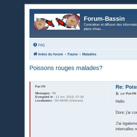
Forum-Bassin
Centraliser et diffuser des informati
plans d’eau....
FAQ
Index du forum
Faune
Maladies
Poissons rouges malades?
Re: Poi
Pat-VN
Messages :
99
M
par
Pat-VN
Enregistré le :
12 oct. 2019, 07:30
e
Localisation :
DA NANG (Vietnam)
s
Hello
s
a
g
Donc j'ai co
e
J'ai égaleme
intervalles 