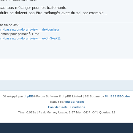
 pas tous mélanger pour les traitements.
oduits ne doivent pas être mélangés avec du sel par exemple...
bassin de 3m3
rum-bassin.com/forum/view ... de+bonheur
sement pour passer à 11m3
rum-bassin.com/forum/view ... e+3m3+à+11
Développé par
phpBB
® Forum Software © phpBB Limited | SE Square by
PhpBB3 BBCodes
Traduit par
phpBB-fr.com
Confidentialité
|
Conditions
Time: 0.078s
| Peak Memory Usage: 1.97 Mio | GZIP: Off |
Queries: 22