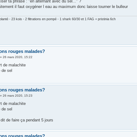
iser ta phrase : "en alternant avec du sel..." ?
aitement il faut oxygéner l eau au maximum donc laisse tourner le bulleur
lanté - 23 kois - 2 filtrations en pompé - 1 shark 60/30 et 1 FAG + pristinia 6ch
ons rouges malades?
»
26 mars 2020, 15:22
rt de malachite
 de sel
ons rouges malades?
»
26 mars 2020, 15:23
rt de malachite
 de sel
dit de faire ça pendant 5 jours
ons rouges malades?