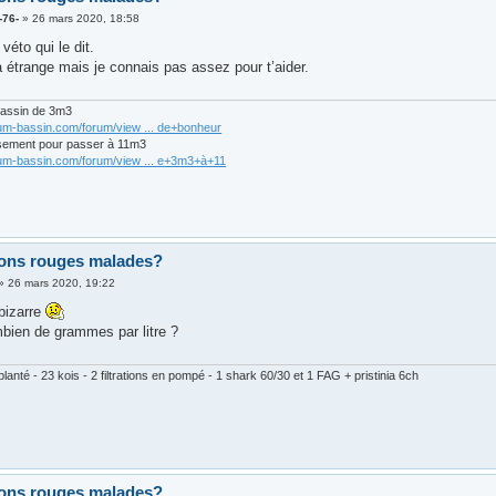
-76-
»
26 mars 2020, 18:58
véto qui le dit.
a étrange mais je connais pas assez pour t’aider.
bassin de 3m3
rum-bassin.com/forum/view ... de+bonheur
sement pour passer à 11m3
rum-bassin.com/forum/view ... e+3m3+à+11
ons rouges malades?
»
26 mars 2020, 19:22
.bizarre
bien de grammes par litre ?
lanté - 23 kois - 2 filtrations en pompé - 1 shark 60/30 et 1 FAG + pristinia 6ch
ons rouges malades?