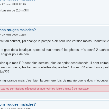
»
27 mars 2020, 02:46
n bassin de 2,6 m3!!!
ons rouges malades?
»
27 mars 2020, 10:18
nir au courant, j'ai changé la pompe a air pour une version moins "industrielle
le gars de la boutique, après lui avoir montré les photos, m'a donné 2 sachet
t soigner pour de bon....
ssion que mes PR sont plus sereins, plus de sprint desordonnés, il sont calmes
une fois guéris, les taches vont-elles disparaitre? Un des PR a les francs pra
lles???
 ignorance mais c'est bien la premiere fois de ma vie que je dois m'occuper 
pas les permissions nécessaires pour voir les fichiers joints à ce message.
ons rouges malades?
-76-
»
27 mars 2020, 14:46