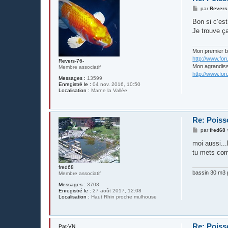
M
par
Revers
e
s
Bon si c’est 
s
Je trouve ç
a
g
e
Mon premier 
http://www.fo
Revers-76-
Mon agrandis
Membre associatif
http://www.fo
Messages :
13599
Enregistré le :
04 nov. 2016, 10:50
Localisation :
Marne la Vallée
Re: Poiss
M
par
fred68
e
s
moi aussi..
s
tu mets com
a
g
e
fred68
bassin 30 m3 p
Membre associatif
Messages :
3703
Enregistré le :
27 août 2017, 12:08
Localisation :
Haut Rhin proche mulhouse
Re: Poiss
Pat-VN