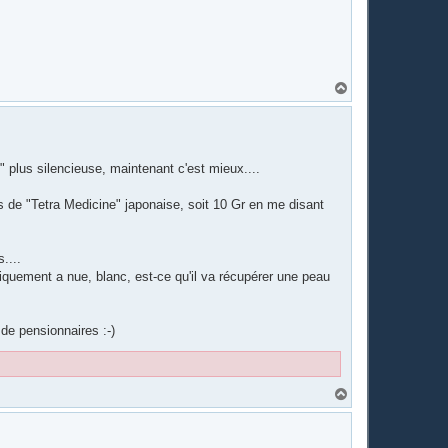
t
H
a
u
t
" plus silencieuse, maintenant c'est mieux....
s de "Tetra Medicine" japonaise, soit 10 Gr en me disant
....
tiquement a nue, blanc, est-ce qu'il va récupérer une peau
de pensionnaires :-)
H
a
u
t