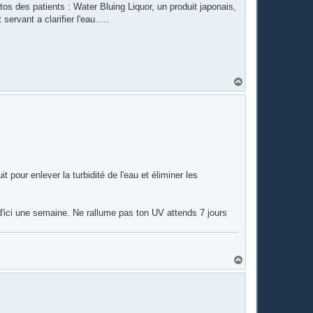
os des patients : Water Bluing Liquor, un produit japonais,
ervant a clarifier l'eau.....
H
a
u
t
pour enlever la turbidité de l'eau et éliminer les
 d'ici une semaine. Ne rallume pas ton UV attends 7 jours
H
a
u
t