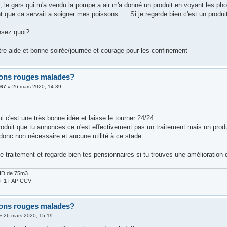
 le gars qui m'a vendu la pompe a air m'a donné un produit en voyant les phot
 que ca servait a soigner mes poissons..... Si je regarde bien c'est un produit s
nsez quoi?
tre aide et bonne soirée/journée et courage pour les confinement
ons rouges malades?
t67
»
26 mars 2020, 14:39
ui c'est une très bonne idée et laisse le tourner 24/24
duit que tu annonces ce n'est effectivement pas un traitement mais un produit 
donc non nécessaire et aucune utilité à ce stade.
le traitement et regarde bien tes pensionnaires si tu trouves une amélioration
HD de 75m3
 + 1 FAP CCV
ons rouges malades?
»
26 mars 2020, 15:19