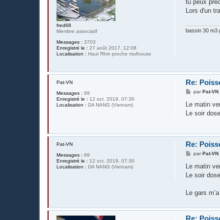
s
tu peux préc
s
Lors d'un tr
a
g
e
fred68
bassin 30 m3 p
Membre associatif
Messages :
3703
Enregistré le :
27 août 2017, 12:08
Localisation :
Haut Rhin proche mulhouse
Re: Poiss
Pat-VN
M
par
Pat-VN
Messages :
99
e
Enregistré le :
12 oct. 2019, 07:30
s
Le matin ve
Localisation :
DA NANG (Vietnam)
s
Le soir dose
a
g
e
Re: Poiss
Pat-VN
M
par
Pat-VN
Messages :
99
e
Enregistré le :
12 oct. 2019, 07:30
s
Le matin ve
Localisation :
DA NANG (Vietnam)
s
Le soir dose
a
g
e
Le gars m’a 
Re: Poiss