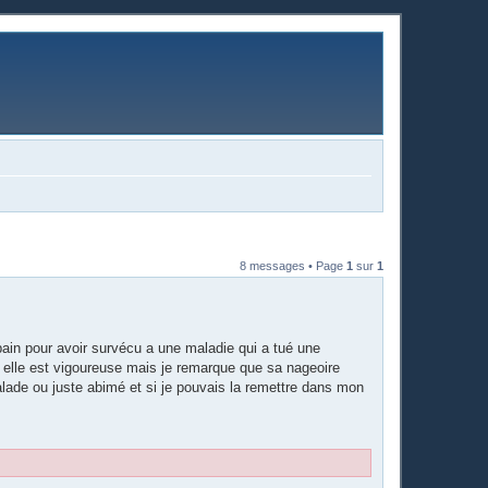
8 messages • Page
1
sur
1
pain pour avoir survécu a une maladie qui a tué une
ui elle est vigoureuse mais je remarque que sa nageoire
alade ou juste abimé et si je pouvais la remettre dans mon