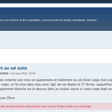
ons sur la faune, la flore aquatique, et promouvoir les jardins aquatiques, bassins,
t au sel suite
625525
»
16 mars 2020, 22:33
vais entamer une mise en quarantaine et traitement au sel d'une carpe d'un co
 carpe. je l'ai mise dans leau avec 3g/L de sel depuis le 17 février. aujourd'h
égèrement blanche sur le dessus donc je voulais savoir si cette carpe était m
esure 20cm
pas les permissions nécessaires pour voir les fichiers joints à ce message.