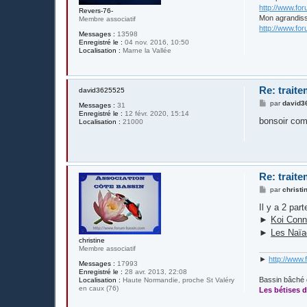
http://www.fo
Revers-76-
Mon agrandis
Membre associatif
http://www.fo
Messages :
13598
Enregistré le :
04 nov. 2016, 10:50
Localisation :
Marne la Vallée
Re: traite
david3625525
M
par
david3
Messages :
31
e
Enregistré le :
12 févr. 2020, 15:14
s
bonsoir comm
Localisation :
21000
s
a
g
e
Re: traite
M
par
christi
e
s
Il y a 2 par
s
►
Koi Conn
a
g
►
Les Naï
e
christine
Membre associatif
►
http://www.
Messages :
17993
Enregistré le :
28 avr. 2013, 22:08
Bassin bâché 
Localisation :
Haute Normandie, proche St Valéry
en caux (76)
Les bétises d