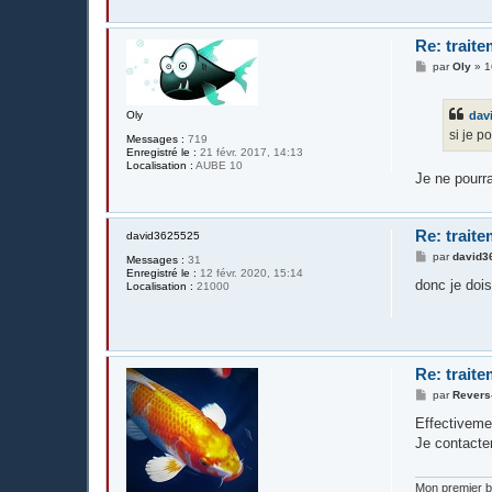
Re: traite
M
par
Oly
»
1
e
s
s
Oly
dav
a
g
si je p
Messages :
719
e
Enregistré le :
21 févr. 2017, 14:13
Localisation :
AUBE 10
Je ne pourr
Re: traite
david3625525
M
par
david3
Messages :
31
e
Enregistré le :
12 févr. 2020, 15:14
s
donc je doi
Localisation :
21000
s
a
g
e
Re: traite
M
par
Revers
e
s
Effectivemen
s
Je contacter
a
g
e
Mon premier 