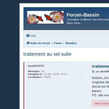
Forum-Bassin
Centraliser et diffuser des informati
plans d’eau....
FAQ
Index du forum
Faune
Maladies
traitement au sel suite
traitemen
david3625525
Messages :
31
M
par
david3
Enregistré le :
12 févr. 2020, 15:14
e
Localisation :
21000
s
bonjour, j'a
s
vingtaine de
a
g
dorsal est l
e
bassin.
PS: elle m
Vous n’avez 