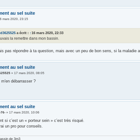
ment au sel suite
6 mars 2020, 23:15
id3625525
a écrit :
↑
16 mars 2020, 22:33
ouvais la remettre dans mon bassin.
ais pas répondre à ta question, mais avec un peu de bon sens, si la maladie a
ment au sel suite
625525
»
17 mars 2020, 08:05
s m'en débarrasser ?
ment au sel suite
-76-
»
17 mars 2020, 10:06
t si c’est un « porteur sein » c’est très risqué.
ai un pro pour conseils.
bassin de 3m3