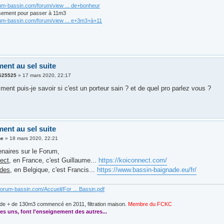
rum-bassin.com/forum/view ... de+bonheur
sement pour passer à 11m3
rum-bassin.com/forum/view ... e+3m3+à+11
ment au sel suite
625525
»
17 mars 2020, 22:17
ent puis-je savoir si c'est un porteur sain ? et de quel pro parlez vous ?
ment au sel suite
ne
»
18 mars 2020, 22:21
tenaires sur le Forum,
ect
, en France, c'est Guillaume...
https://koiconnect.com/
ades
, en Belgique, c'est Francis...
https://www.bassin-baignade.eu/fr/
forum-bassin.com/Accueil/For ... Bassin.pdf
de + de 130m3 commencé en 2011, filtration maison.
Membre du FCKC
....
es uns, font l'enseignement des autres...