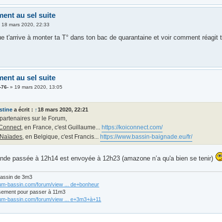
ment au sel suite
»
18 mars 2020, 22:33
que t'arrive à monter ta T° dans ton bac de quarantaine et voir comment réagit
ment au sel suite
-76-
»
19 mars 2020, 13:05
stine
a écrit :
↑
18 mars 2020, 22:21
2 partenaires sur le Forum,
 Connect
, en France, c'est Guillaume...
https://koiconnect.com/
 Naïades
, en Belgique, c'est Francis...
https://www.bassin-baignade.eu/fr/
e passée à 12h14 est envoyée à 12h23 (amazone n’a qu'a bien se tenir)
bassin de 3m3
rum-bassin.com/forum/view ... de+bonheur
sement pour passer à 11m3
rum-bassin.com/forum/view ... e+3m3+à+11