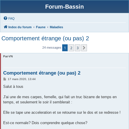
Forum-Bassin
FAQ
Index du forum
Faune
Maladies
Comportement étrange (ou pas) 2
1
2
3
Suivante
24 messages
Pat-VN
Comportement étrange (ou pas) 2
M
17 mars 2020, 13:44
e
s
Salut à tous
s
a
g
J'ai une de mes carpes, femelle, qui fait un truc bizarre de temps en
e
temps, et seulement le soir il semblerait :
Elle se tape une acceleration et se retourne sur le dos et se redresse !
Est-ce normale? Dois comprendre quelque chose?