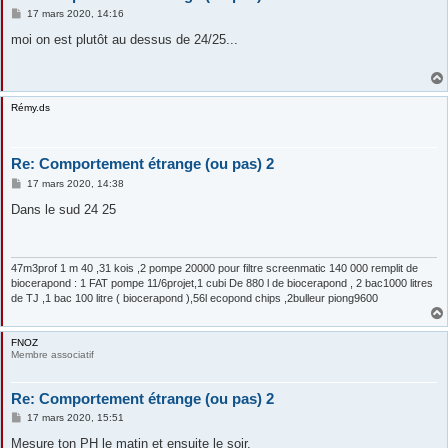
M
17 mars 2020, 14:16
e
s
moi on est plutôt au dessus de 24/25...
s
a
g
e
Rémy.ds
Re: Comportement étrange (ou pas) 2
M
17 mars 2020, 14:38
e
s
Dans le sud 24 25
s
a
g
e
47m3prof 1 m 40 ,31 kois ,2 pompe 20000 pour filtre screenmatic 140 000 remplit de
biocerapond : 1 FAT pompe 11/6projet,1 cubi De 880 l de biocerapond , 2 bac1000 litres
de TJ ,1 bac 100 litre ( biocerapond ),56l ecopond chips ,2bulleur piong9600
FNOZ
Membre associatif
Re: Comportement étrange (ou pas) 2
M
17 mars 2020, 15:51
e
s
Mesure ton PH le matin et ensuite le soir.