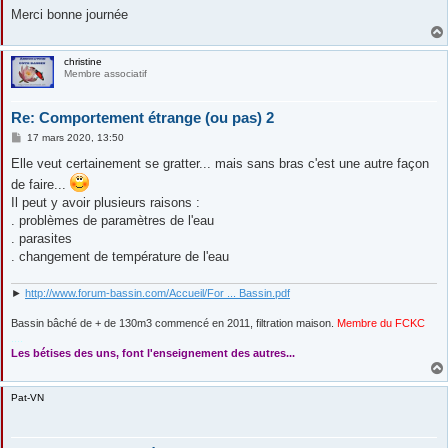
Merci bonne journée
christine
Membre associatif
Re: Comportement étrange (ou pas) 2
M
17 mars 2020, 13:50
e
s
Elle veut certainement se gratter... mais sans bras c'est une autre façon
s
de faire...
a
g
Il peut y avoir plusieurs raisons :
e
. problèmes de paramètres de l'eau
. parasites
. changement de température de l'eau
►
http://www.forum-bassin.com/Accueil/For ... Bassin.pdf
Bassin bâché de + de 130m3 commencé en 2011, filtration maison.
Membre du FCKC
....
Les bétises des uns, font l'enseignement des autres...
Pat-VN