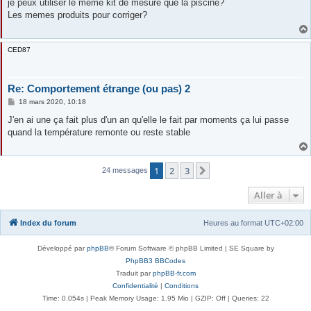
s
je peux utiliser le meme kit de mesure que la piscine?
s
Les memes produits pour corriger?
a
g
e
CED87
Re: Comportement étrange (ou pas) 2
M
18 mars 2020, 10:18
e
s
J'en ai une ça fait plus d'un an qu'elle le fait par moments ça lui passe
s
quand la température remonte ou reste stable
a
g
e
1
2
3
Suivante
24 messages
Aller à
Index du forum
Heures au format
UTC+02:00
Développé par
phpBB
® Forum Software © phpBB Limited | SE Square by
PhpBB3 BBCodes
Traduit par
phpBB-fr.com
Confidentialité
|
Conditions
Time: 0.054s
| Peak Memory Usage: 1.95 Mio | GZIP: Off |
Queries: 22