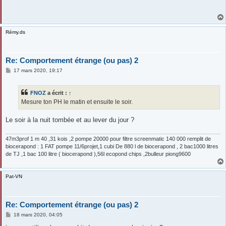
s
a
g
e
Rémy.ds
Re: Comportement étrange (ou pas) 2
M
17 mars 2020, 19:17
e
s
s
FNOZ
a écrit :
↑
a
g
Mesure ton PH le matin et ensuite le soir.
e
Le soir à la nuit tombée et au lever du jour ?
47m3prof 1 m 40 ,31 kois ,2 pompe 20000 pour filtre screenmatic 140 000 remplit de
biocerapond : 1 FAT pompe 11/6projet,1 cubi De 880 l de biocerapond , 2 bac1000 litres
de TJ ,1 bac 100 litre ( biocerapond ),56l ecopond chips ,2bulleur piong9600
Pat-VN
Re: Comportement étrange (ou pas) 2
M
18 mars 2020, 04:05
e