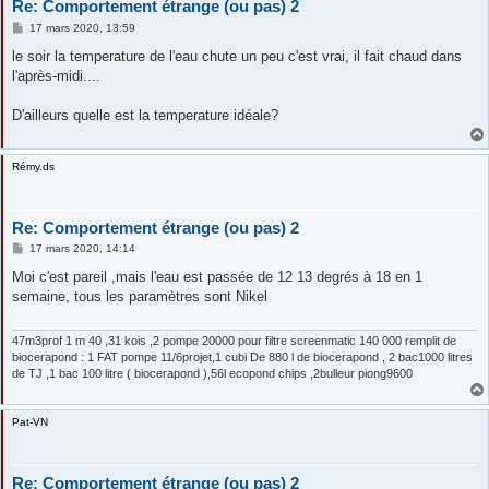
Re: Comportement étrange (ou pas) 2
M
17 mars 2020, 13:59
e
s
le soir la temperature de l'eau chute un peu c'est vrai, il fait chaud dans
s
l'après-midi....
a
g
e
D'ailleurs quelle est la temperature idéale?
Rémy.ds
Re: Comportement étrange (ou pas) 2
M
17 mars 2020, 14:14
e
s
Moi c'est pareil ,mais l'eau est passée de 12 13 degrés à 18 en 1
s
semaine, tous les paramètres sont Nikel
a
g
e
47m3prof 1 m 40 ,31 kois ,2 pompe 20000 pour filtre screenmatic 140 000 remplit de
biocerapond : 1 FAT pompe 11/6projet,1 cubi De 880 l de biocerapond , 2 bac1000 litres
de TJ ,1 bac 100 litre ( biocerapond ),56l ecopond chips ,2bulleur piong9600
Pat-VN
Re: Comportement étrange (ou pas) 2