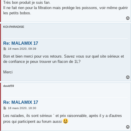
s
Très bon produit je suis fan.
s
Il ne fait rien pour la filtration mais protège les poissons, voir même guérir
a
g
les petits bobos.
e
KOI-PARADISE
Re: MALAMIX 17
M
18 mars 2020, 09:39
e
s
Bon et bien merci pour vos retours. Savez vous sur quel site sérieux et
s
de confiance je peux trouver un flacon de 1L?
a
g
e
Merci
david59
Re: MALAMIX 17
M
18 mars 2020, 18:30
e
s
Les naïades, ils sont sérieux ´ et prix raisonnable, après il y a d'autres
s
pros qui participent au forum aussi
a
g
e