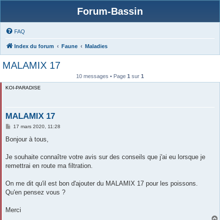
Forum-Bassin
FAQ
Index du forum
Faune
Maladies
MALAMIX 17
10 messages • Page
1
sur
1
KOI-PARADISE
MALAMIX 17
M
17 mars 2020, 11:28
e
s
Bonjour à tous,
s
a
g
Je souhaite connaître votre avis sur des conseils que j'ai eu lorsque je
e
remettrai en route ma filtration.
On me dit qu'il est bon d'ajouter du MALAMIX 17 pour les poissons.
Qu'en pensez vous ?
Merci