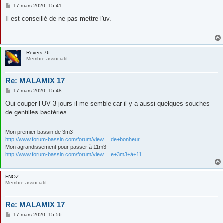
M
17 mars 2020, 15:41
e
s
Il est conseillé de ne pas mettre l'uv.
s
a
g
e
Revers-76-
Membre associatif
Re: MALAMIX 17
M
17 mars 2020, 15:48
e
s
Oui couper l’UV 3 jours il me semble car il y a aussi quelques souches
s
de gentilles bactéries.
a
g
e
Mon premier bassin de 3m3
http://www.forum-bassin.com/forum/view ... de+bonheur
Mon agrandissement pour passer à 11m3
http://www.forum-bassin.com/forum/view ... e+3m3+à+11
FNOZ
Membre associatif
Re: MALAMIX 17
M
17 mars 2020, 15:56
e