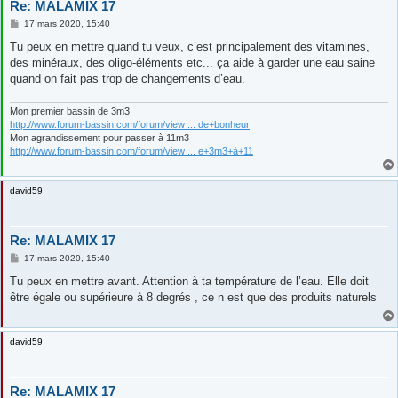
Re: MALAMIX 17
M
17 mars 2020, 15:40
e
s
Tu peux en mettre quand tu veux, c’est principalement des vitamines,
s
des minéraux, des oligo-éléments etc... ça aide à garder une eau saine
a
g
quand on fait pas trop de changements d’eau.
e
Mon premier bassin de 3m3
http://www.forum-bassin.com/forum/view ... de+bonheur
Mon agrandissement pour passer à 11m3
http://www.forum-bassin.com/forum/view ... e+3m3+à+11
david59
Re: MALAMIX 17
M
17 mars 2020, 15:40
e
s
Tu peux en mettre avant. Attention à ta température de l’eau. Elle doit
s
être égale ou supérieure à 8 degrés , ce n est que des produits naturels
a
g
e
david59
Re: MALAMIX 17