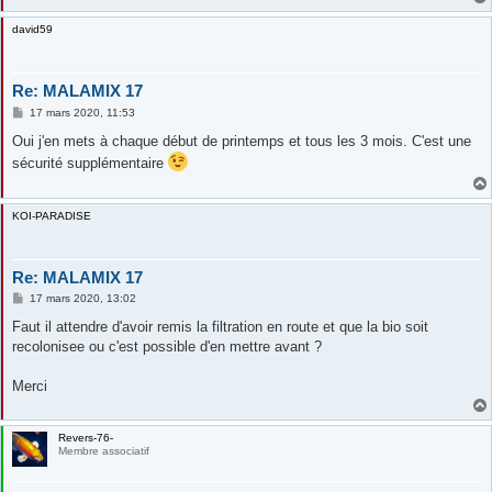
david59
Re: MALAMIX 17
M
17 mars 2020, 11:53
e
s
Oui j'en mets à chaque début de printemps et tous les 3 mois. C'est une
s
sécurité supplémentaire
a
g
e
KOI-PARADISE
Re: MALAMIX 17
M
17 mars 2020, 13:02
e
s
Faut il attendre d'avoir remis la filtration en route et que la bio soit
s
recolonisee ou c'est possible d'en mettre avant ?
a
g
e
Merci
Revers-76-
Membre associatif