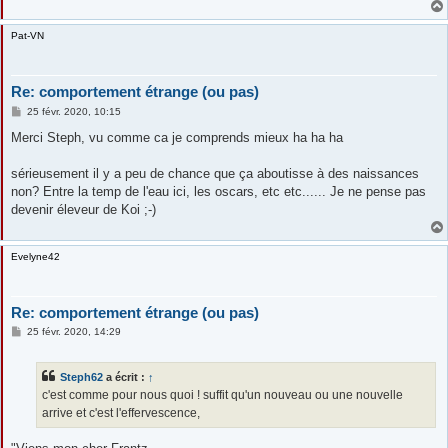
Pat-VN
Re: comportement étrange (ou pas)
M
25 févr. 2020, 10:15
e
s
Merci Steph, vu comme ca je comprends mieux ha ha ha
s
a
g
sérieusement il y a peu de chance que ça aboutisse à des naissances
e
non? Entre la temp de l'eau ici, les oscars, etc etc...... Je ne pense pas
devenir éleveur de Koi ;-)
Evelyne42
Re: comportement étrange (ou pas)
M
25 févr. 2020, 14:29
e
s
s
Steph62
a écrit :
↑
a
g
c'est comme pour nous quoi ! suffit qu'un nouveau ou une nouvelle
e
arrive et c'est l'effervescence,