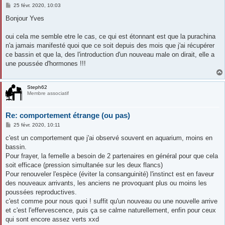
M
25 févr. 2020, 10:03
e
s
Bonjour Yves
s
a
g
oui cela me semble etre le cas, ce qui est étonnant est que la purachina
e
n'a jamais manifesté quoi que ce soit depuis des mois que j'ai récupérer
ce bassin et que la, des l'introduction d'un nouveau male on dirait, elle a
une poussée d'hormones !!!
Steph62
Membre associatif
Re: comportement étrange (ou pas)
M
25 févr. 2020, 10:11
e
s
c'est un comportement que j'ai observé souvent en aquarium, moins en
s
bassin.
a
g
Pour frayer, la femelle a besoin de 2 partenaires en général pour que cela
e
soit efficace (pression simultanée sur les deux flancs)
Pour renouveler l'espèce (éviter la consanguinité) l'instinct est en faveur
des nouveaux arrivants, les anciens ne provoquant plus ou moins les
poussées reproductives.
c'est comme pour nous quoi ! suffit qu'un nouveau ou une nouvelle arrive
et c'est l'effervescence, puis ça se calme naturellement, enfin pour ceux
qui sont encore assez verts xxd