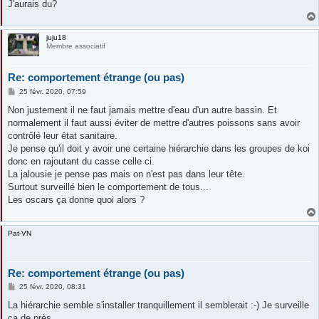
J'aurais du?
juju18
Membre associatif
Re: comportement étrange (ou pas)
M
25 févr. 2020, 07:59
e
s
Non justement il ne faut jamais mettre d'eau d'un autre bassin. Et
s
normalement il faut aussi éviter de mettre d'autres poissons sans avoir
a
g
contrôlé leur état sanitaire.
e
Je pense qu'il doit y avoir une certaine hiérarchie dans les groupes de koi
donc en rajoutant du casse celle ci.
La jalousie je pense pas mais on n'est pas dans leur tête.
Surtout surveillé bien le comportement de tous...
Les oscars ça donne quoi alors ?
Pat-VN
Re: comportement étrange (ou pas)
M
25 févr. 2020, 08:31
e
s
La hiérarchie semble s'installer tranquillement il semblerait :-) Je surveille
s
ça de près....