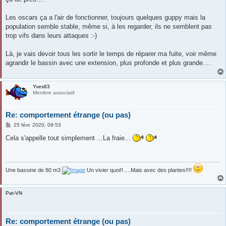
a
g
e
Les oscars ça a l'air de fonctionner, toujours quelques guppy mais la
population semble stable, même si, à les regarder, ils ne semblent pas
trop vifs dans leurs attaques :-)
Là, je vais devoir tous les sortir le temps de réparer ma fuite, voir même
agrandir le bassin avec une extension, plus profonde et plus grande....
Yves83
Membre associatif
Re: comportement étrange (ou pas)
M
25 févr. 2020, 09:53
e
s
Cela s'appelle tout simplement ...La fraie...
s
a
g
e
Une bassine de 80 m3
Un vivier quoi!!.....Mais avec des plantes!!!!
Pat-VN
Re: comportement étrange (ou pas)