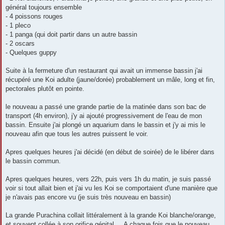
général toujours ensemble
- 4 poissons rouges
- 1 pleco
- 1 panga (qui doit partir dans un autre bassin
- 2 oscars
- Quelques guppy
Suite à la fermeture d'un restaurant qui avait un immense bassin j'ai
récupéré une Koi adulte (jaune/dorée) probablement un mâle, long et fin,
pectorales plutôt en pointe.
le nouveau a passé une grande partie de la matinée dans son bac de
transport (4h environ), j'y ai ajouté progressivement de l'eau de mon
bassin. Ensuite j'ai plongé un aquarium dans le bassin et j'y ai mis le
nouveau afin que tous les autres puissent le voir.
Apres quelques heures j'ai décidé (en début de soirée) de le libérer dans
le bassin commun.
Apres quelques heures, vers 22h, puis vers 1h du matin, je suis passé
voir si tout allait bien et j'ai vu les Koi se comportaient d'une manière que
je n'avais pas encore vu (je suis très nouveau en bassin)
La grande Purachina collait littéralement à la grande Koi blanche/orange,
et souvent collée à son orifice génital.... A chaque fois que le nouveau