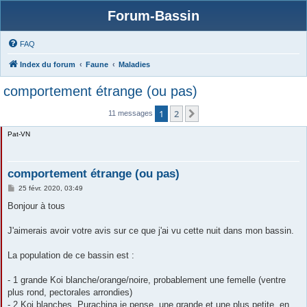
Forum-Bassin
FAQ
Index du forum
Faune
Maladies
comportement étrange (ou pas)
1
2
Suivante
11 messages
Pat-VN
comportement étrange (ou pas)
M
25 févr. 2020, 03:49
e
s
Bonjour à tous
s
a
g
J'aimerais avoir votre avis sur ce que j'ai vu cette nuit dans mon bassin.
e
La population de ce bassin est :
- 1 grande Koi blanche/orange/noire, probablement une femelle (ventre
plus rond, pectorales arrondies)
- 2 Koi blanches, Purachina je pense, une grande et une plus petite, en