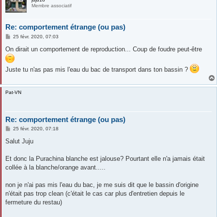
Membre associatif
Re: comportement étrange (ou pas)
M
25 févr. 2020, 07:03
e
s
On dirait un comportement de reproduction... Coup de foudre peut-être
s
a
g
Juste tu n'as pas mis l'eau du bac de transport dans ton bassin ?
e
Pat-VN
Re: comportement étrange (ou pas)
M
25 févr. 2020, 07:18
e
s
Salut Juju
s
a
g
Et donc la Purachina blanche est jalouse? Pourtant elle n'a jamais était
e
collée à la blanche/orange avant.....
non je n'ai pas mis l'eau du bac, je me suis dit que le bassin d'origine
n'était pas trop clean (c'était le cas car plus d'entretien depuis le
fermeture du restau)