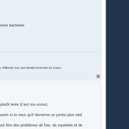
erses bactéries
is réflexion sur une bonde inversée en cours.
H
a
u
t
lutôt lente (c'est ma vision).
ourrir si tu veux qu'il devienne un jumbo plus tard.
 peut être des problèmes de foie, de squelette et de