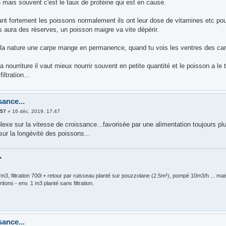
 mais souvent c'est le taux de protéine qui est en cause.
ant fortement les poissons normalement ils ont leur dose de vitamines etc pou
s aura des réserves, un poisson maigre va vite dépérir.
la nature une carpe mange en permanence, quand tu vois les ventres des carpe
a nourriture il vaut mieux nourrir souvent en petite quantité et le poisson a le
filtration...
sance...
e57
»
16 déc. 2019, 17:47
lexe sur la vitesse de croissance...favorisée par une alimentation toujours pl
sur la longévité des poissons...
m3, filtration 700l + retour par ruisseau planté sur pouzzolane (2.5m²), pompé 10m3/h ... ma
ritons - env. 1 m3 planté sans filtration.
sance...