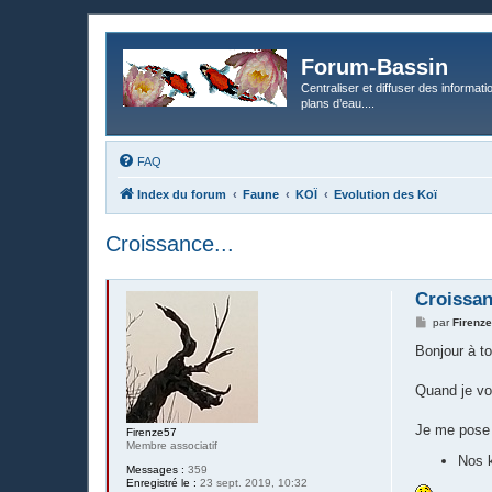
Forum-Bassin
Centraliser et diffuser des informati
plans d’eau....
FAQ
Index du forum
Faune
KOÏ
Evolution des Koï
Croissance...
Croissan
M
par
Firenz
e
s
Bonjour à to
s
a
g
Quand je voi
e
Je me pose c
Firenze57
Membre associatif
Nos k
Messages :
359
Enregistré le :
23 sept. 2019, 10:32