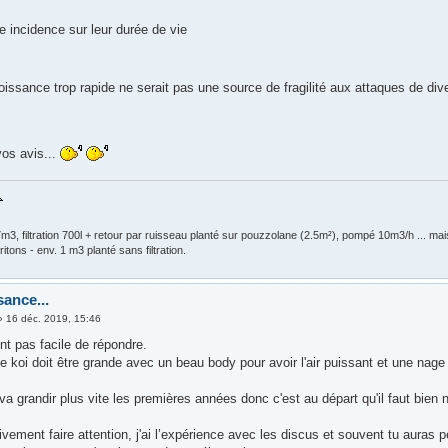
e incidence sur leur durée de vie
oissance trop rapide ne serait pas une source de fragilité aux attaques de div
vos avis...
m3, filtration 700l + retour par ruisseau planté sur pouzzolane (2.5m²), pompé 10m3/h ... ma
ritons - env. 1 m3 planté sans filtration.
sance...
»
16 déc. 2019, 15:46
nt pas facile de répondre.
 koi doit être grande avec un beau body pour avoir l'air puissant et une nage p
a grandir plus vite les premières années donc c'est au départ qu'il faut bien n
ctivement faire attention, j'ai l’expérience avec les discus et souvent tu auras