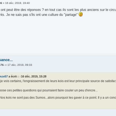
86
»
16 déc. 2019, 19:40
 ont peut être des réponses ? en tout cas ils sont les plus anciens sur le circ
ts. Je ne sais pas s'ils ont une culture du "partage"
sance...
-76-
»
17 déc. 2019, 09:33
enze57
a écrit :
↑
16 déc. 2019, 15:28
e vois certains, l'engraissement de leurs kois est leur principale source de satisfact
ose ces petites questions qui pourraient faire couler un peu d'encre...
Nos kois ne sont pas des Sumos...alors pourquoi les gaver à ce point. Il y a un conc