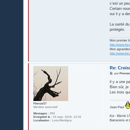
c’est un peu
Certain nour
oui il y a d
La santé du
protégés.
Mon premier 
http://www.fo
Mon agrandis
http://www.fo
Re: Crois
M
par
Firenz
e
s
il y a une 
s
Bien sûr, je
a
g
Les trois q
e
Firenze57
Membre associatif
Jean-Paul
Messages :
359
Koi - Bâché 17
Enregistré le :
23 sept. 2019, 10:32
Batraciens et t
Localisation :
Lorry-Mardigny