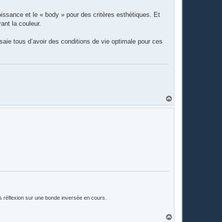
oissance et le « body » pour des critères esthétiques. Et
ant la couleur.
aie tous d’avoir des conditions de vie optimale pour ces
H
a
u
t
is réflexion sur une bonde inversée en cours.
H