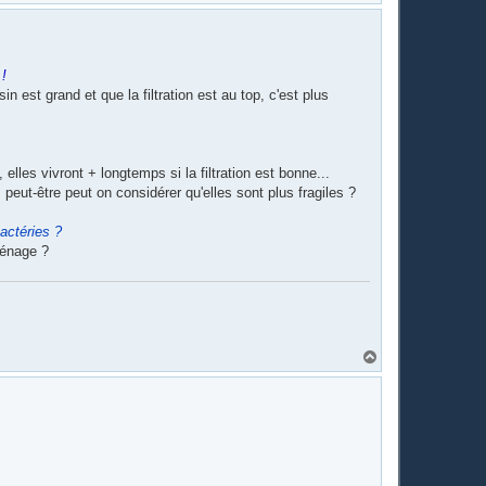
a
u
t
 !
n est grand et que la filtration est au top, c'est plus
 elles vivront + longtemps si la filtration est bonne...
peut-être peut on considérer qu'elles sont plus fragiles ?
actéries ?
ménage ?
H
a
u
t