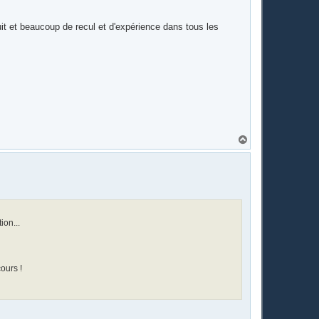
uit et beaucoup de recul et d'expérience dans tous les
H
a
u
t
ion...
ours !