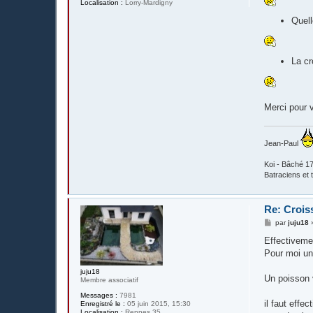
Localisation :
Lorry-Mardigny
Quell
La cr
Merci pour 
Jean-Paul
Koi - Bâché 17
Batraciens et t
Re: Crois
M
par
juju18
e
s
Effectiveme
s
Pour moi une
a
g
juju18
e
Un poisson v
Membre associatif
Messages :
7981
il faut effe
Enregistré le :
05 juin 2015, 15:30
Localisation :
Rennes 35