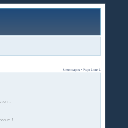
8 messages • Page
1
sur
1
tion...
ncours !