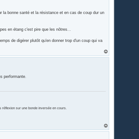
r la bonne santé et la résistance et en cas de coup dur un
s en étang c'est pire que les nôtres...
 temps de digérer plutôt qu'en donner trop d'un coup qui va
H
a
u
t
us performante.
is réflexion sur une bonde inversée en cours.
H
a
u
t