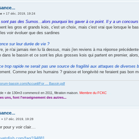
sance...
ne
»
17 déc. 2019, 19:24
 sont pas des Sumos...alors pourquoi les gaver à ce point. Il y a un concours
ent les gros et grands kois, c'est un choix, mais c'est vrai que lorsque le bassi
 les voir évoluer que des sardines
ence sur leur durée de vie ?
dire, je n'ai jamais rien lu là dessus, mais j'en reviens à ma réponse précédente,
dans le bassin et ce sont les plus grosses kois qui partent en premier, alors, 
e trop rapide ne serait pas une source de fragilité aux attaques de diverses b
nement. Comme pour les humains ? graisse et longévité ne feraient pas bon 
forum-bassin.com/Accueil/For ... Bassin.pdf
de + de 130m3 commencé en 2011, filtration maison.
Membre du FCKC
....
es uns, font l'enseignement des autres...
sance...
s
»
17 déc. 2019, 19:28
er pour y voir clair....
.vetofish.com/faq/194881