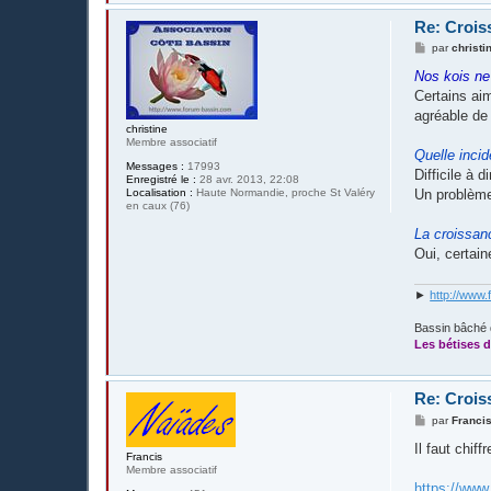
Re: Crois
M
par
christi
e
s
Nos kois ne
s
Certains aim
a
g
agréable de
e
christine
Membre associatif
Quelle incid
Messages :
17993
Difficile à 
Enregistré le :
28 avr. 2013, 22:08
Localisation :
Haute Normandie, proche St Valéry
Un problème 
en caux (76)
La croissanc
Oui, certai
►
http://www.
Bassin bâché 
Les bétises d
Re: Crois
M
par
Franci
e
s
Il faut chiffr
Francis
s
Membre associatif
a
g
https://www