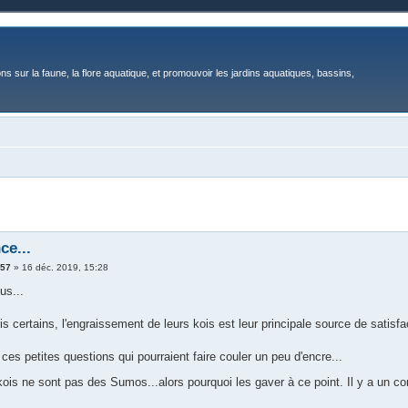
ons sur la faune, la flore aquatique, et promouvoir les jardins aquatiques, bassins,
ce...
e57
»
16 déc. 2019, 15:28
us...
s certains, l'engraissement de leurs kois est leur principale source de satisfac
es petites questions qui pourraient faire couler un peu d'encre...
ois ne sont pas des Sumos...alors pourquoi les gaver à ce point. Il y a un co