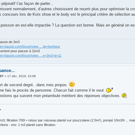
 péjoratif t’as façon de parler...
rissent normalement, d’autres choisissent de nourrir plus pour optimiser la cr
es concours lors de Koïs show et le body est le principal critère de sélection av
 poisson en est-elle impactée ? La question est bonne. Mais en général on ess
bassin de 3m3
rum-bassin.com/forum/view ... de+bonheur
sement pour passer à 11m3
rum-bassin.com/forum/view ... e+3m3+à+11
sance...
e57
»
17 déc. 2019, 15:08
part de second degré...dans mes propos.
 ne fais le procès de personne. Chacun fait comme il le veut.
uestions qui suivent mon préambule méritent des réponses objectives.
m3, filtration 700l + retour par ruisseau planté sur pouzzolane (2.5m²), pompé 10m3/h ... ma
ritons - env. 1 m3 planté sans filtration.