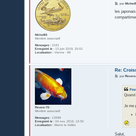
M
par
Michel
e
s
les japonais
s
compartimen
a
g
e
Michel86
Membre associatif
Messages :
2161
Enregistré le :
13 juin 2019, 20:01
Localisation :
Vienne - 86
Re: Crois
M
par
Revers
e
s
s
Fir
a
g
Quand j
e
Je me p
Revers-76-
Membre associatif
Messages :
13598
Enregistré le :
04 nov. 2016, 10:50
Localisation :
Marne la Vallée
Salut,