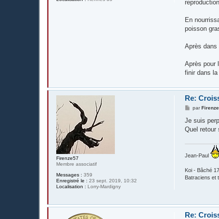
reproduction
En nourriss
poisson gra
Après dans 
Après pour l
finir dans la 
Re: Crois
M
par
Firenz
e
s
Je suis perp
s
Quel retour 
a
g
e
Jean-Paul
Firenze57
Membre associatif
Koi - Bâché 17
Messages :
359
Batraciens et t
Enregistré le :
23 sept. 2019, 10:32
Localisation :
Lorry-Mardigny
Re: Crois