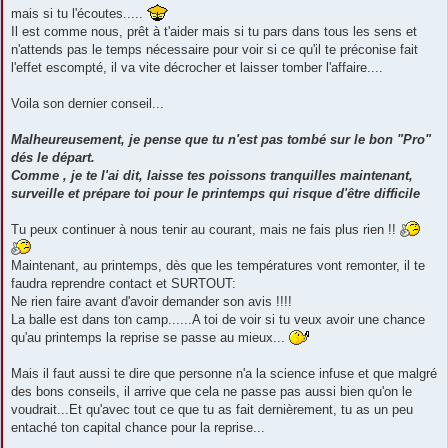
mais si tu l'écoutes.....
Il est comme nous, prêt à t'aider mais si tu pars dans tous les sens et
n'attends pas le temps nécessaire pour voir si ce qu'il te préconise fait
l'effet escompté, il va vite décrocher et laisser tomber l'affaire....
Voila son dernier conseil...
Malheureusement, je pense que tu n'est pas tombé sur le bon "Pro"
dés le départ.
Comme , je te l'ai dit, laisse tes poissons tranquilles maintenant,
surveille et prépare toi pour le printemps qui risque d'être difficile
Tu peux continuer à nous tenir au courant, mais ne fais plus rien !!
Maintenant, au printemps, dès que les températures vont remonter, il te
faudra reprendre contact et SURTOUT:
Ne rien faire avant d'avoir demander son avis !!!!
La balle est dans ton camp......A toi de voir si tu veux avoir une chance
qu'au printemps la reprise se passe au mieux...
Mais il faut aussi te dire que personne n'a la science infuse et que malgré
des bons conseils, il arrive que cela ne passe pas aussi bien qu'on le
voudrait...Et qu'avec tout ce que tu as fait dernièrement, tu as un peu
entaché ton capital chance pour la reprise...