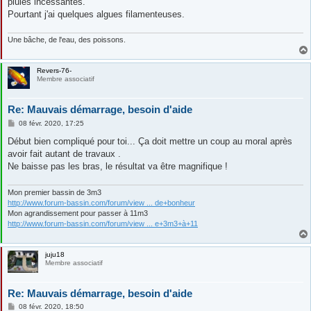
pluies incessantes.
Pourtant j'ai quelques algues filamenteuses.
Une bâche, de l'eau, des poissons.
Revers-76-
Membre associatif
Re: Mauvais démarrage, besoin d'aide
M
08 févr. 2020, 17:25
e
s
Début bien compliqué pour toi... Ça doit mettre un coup au moral après
s
avoir fait autant de travaux .
a
g
Ne baisse pas les bras, le résultat va être magnifique !
e
Mon premier bassin de 3m3
http://www.forum-bassin.com/forum/view ... de+bonheur
Mon agrandissement pour passer à 11m3
http://www.forum-bassin.com/forum/view ... e+3m3+à+11
juju18
Membre associatif
Re: Mauvais démarrage, besoin d'aide
M
08 févr. 2020, 18:50