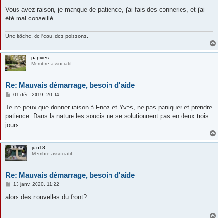
e
Vous avez raison, je manque de patience, j'ai fais des conneries, et j'ai
été mal conseillé.
Une bâche, de l'eau, des poissons.
papives
Membre associatif
Re: Mauvais démarrage, besoin d'aide
M
01 déc. 2019, 20:04
e
s
Je ne peux que donner raison à Fnoz et Yves, ne pas paniquer et prendre
s
patience. Dans la nature les soucis ne se solutionnent pas en deux trois
a
g
jours.
e
juju18
Membre associatif
Re: Mauvais démarrage, besoin d'aide
M
13 janv. 2020, 11:22
e
s
alors des nouvelles du front?
s
a
g