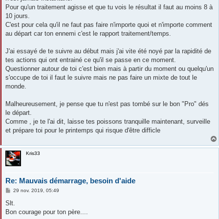
Pour qu'un traitement agisse et que tu vois le résultat il faut au moins 8 à
10 jours.
C'est pour cela qu'il ne faut pas faire n'importe quoi et n'importe comment
au départ car ton ennemi c'est le rapport traitement/temps.
J'ai essayé de te suivre au début mais j'ai vite été noyé par la rapidité de
tes actions qui ont entrainé ce qu'il se passe en ce moment.
Questionner autour de toi c'est bien mais à partir du moment ou quelqu'un
s'occupe de toi il faut le suivre mais ne pas faire un mixte de tout le
monde.
Malheureusement, je pense que tu n'est pas tombé sur le bon "Pro" dés
le départ.
Comme , je te l'ai dit, laisse tes poissons tranquille maintenant, surveille
et prépare toi pour le printemps qui risque d'être difficle
Kris33
Re: Mauvais démarrage, besoin d'aide
M
29 nov. 2019, 05:49
e
s
Slt.
s
Bon courage pour ton père....
a