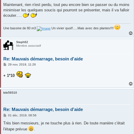
Maintenant, rien n'est perdu, tout peu encore bien se passer ou du moins
minimiser les quelques soucis qui pourront se présenter, mais il va falloir
écouter.....
Une bassine de 80 m3
Un vivier quoi!!.....Mais avec des plantes!!!!
Steph62
Membre associatif
Re: Mauvais démarrage, besoin d'aide
M
29 nov. 2019, 11:26
e
s
+ 1*10
s
a
g
e
lolo59310
Re: Mauvais démarrage, besoin d'aide
M
01 déc. 2019, 08:56
e
s
Très bien messieurs, je ne touche plus à rien. De toute manière c'était
s
l'étape prévue
.
a
g