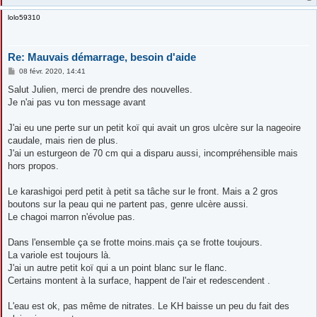
e
lolo59310
Re: Mauvais démarrage, besoin d'aide
M
08 févr. 2020, 14:41
e
s
Salut Julien, merci de prendre des nouvelles.
s
Je n'ai pas vu ton message avant
a
g
e
J'ai eu une perte sur un petit koï qui avait un gros ulcère sur la nageoire
caudale, mais rien de plus.
J'ai un esturgeon de 70 cm qui a disparu aussi, incompréhensible mais
hors propos.
Le karashigoi perd petit à petit sa tâche sur le front. Mais a 2 gros
boutons sur la peau qui ne partent pas, genre ulcère aussi.
Le chagoi marron n'évolue pas.
Dans l'ensemble ça se frotte moins.mais ça se frotte toujours.
La variole est toujours là.
J'ai un autre petit koï qui a un point blanc sur le flanc.
Certains montent à la surface, happent de l'air et redescendent .
L'eau est ok, pas même de nitrates. Le KH baisse un peu du fait des