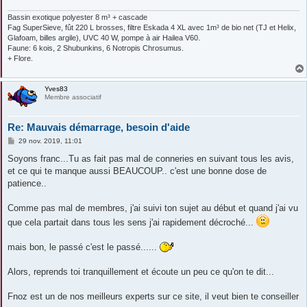
g
e
Bassin exotique polyester 8 m³ + cascade
Fag SuperSieve, fût 220 L brosses, filtre Eskada 4 XL avec 1m³ de bio net (TJ et Helix,
Glafoam, billes argile), UVC 40 W, pompe à air Hailea V60.
Faune: 6 kois, 2 Shubunkins, 6 Notropis Chrosumus.
+ Flore.
Yves83
Membre associatif
Re: Mauvais démarrage, besoin d'aide
M
29 nov. 2019, 11:01
e
s
Soyons franc...Tu as fait pas mal de conneries en suivant tous les avis,
s
et ce qui te manque aussi BEAUCOUP.. c'est une bonne dose de
a
g
patience..
e
Comme pas mal de membres, j'ai suivi ton sujet au début et quand j'ai vu
que cela partait dans tous les sens j'ai rapidement décroché...
mais bon, le passé c'est le passé......
Alors, reprends toi tranquillement et écoute un peu ce qu'on te dit...
Fnoz est un de nos meilleurs experts sur ce site, il veut bien te conseiller