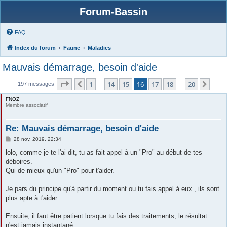
Forum-Bassin
FAQ
Index du forum
Faune
Maladies
Mauvais démarrage, besoin d'aide
Page
16
sur
20
1
14
15
16
17
18
20
Précédente
Suiv
197 messages
…
…
FNOZ
Membre associatif
Re: Mauvais démarrage, besoin d'aide
M
28 nov. 2019, 22:34
e
s
lolo, comme je te l'ai dit, tu as fait appel à un "Pro" au début de tes
s
déboires.
a
g
Qui de mieux qu'un "Pro" pour t'aider.
e
Je pars du principe qu'à partir du moment ou tu fais appel à eux , ils sont
plus apte à t'aider.
Ensuite, il faut être patient lorsque tu fais des traitements, le résultat
n'est jamais instantané.