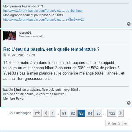
e
Mon premier bassin de 3m3
http://www.forum-bassin.com/forum/view ... de+bonheur
Mon agrandissement pour passer à 11m3
http://www.forum-bassin.com/forum/view ... e+3m3+à+11
roscoe51
Membre associatif
Re: L'eau du bassin, est à quelle température ?
M
09 oct. 2019, 12:50
e
s
14.8 ° ce matin à 7h dans le bassin , et toujours un solide appétit .
s
toujours au multiseason hikari à hauteur de 50% et 50% de pellets à
a
g
Yves83 ( pas à m'en plaindre ) . je donne ce mélange toute l' année , et
e
au final, fort grossissement .
bassin 18m3 en gravitaire, filtre polytech move 30m3 .
rien ne sert de courir , je vais m' essouffler !!! .
Membre Fckc
Page
83
sur
122
1
81
82
83
84
85
122
Précédente
Sui
1214 messages
…
…
Aller à