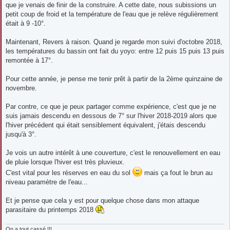
e
que je venais de finir de la construire. A cette date, nous subissions un
petit coup de froid et la température de l'eau que je relève régulièrement
était à 9 -10°.
Maintenant, Revers à raison. Quand je regarde mon suivi d'octobre 2018,
les températures du bassin ont fait du yoyo: entre 12 puis 15 puis 13 puis
remontée à 17°.
Pour cette année, je pense me tenir prêt à partir de la 2ème quinzaine de
novembre.
Par contre, ce que je peux partager comme expérience, c'est que je ne
suis jamais descendu en dessous de 7° sur l'hiver 2018-2019 alors que
l'hiver précédent qui était sensiblement équivalent, j'étais descendu
jusqu'à 3°.
Je vois un autre intérêt à une couverture, c'est le renouvellement en eau
de pluie lorsque l'hiver est très pluvieux.
C'est vital pour les réserves en eau du sol
mais ça fout le brun au
niveau paramètre de l'eau...
Et je pense que cela y est pour quelque chose dans mon attaque
parasitaire du printemps 2018
On a tout cassé !!!