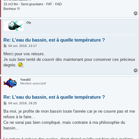
15 m3 fini - Semi gravitaire - FAT - FAD
Bonheur !!!
Oly
Re: L'eau du bassin, est à quelle température ?
M
04 oct. 2019, 13:17
e
s
Merci pour vos retours.
s
Je suis bien tenté de couvrir dès maintenant pour conserver ces précieux
a
g
degrés.
e
Yves83
Membre associatif
Re: L'eau du bassin, est à quelle température ?
M
04 oct. 2019, 19:25
e
s
Ba moi, je profite de mon bassin toute l'année car je ne couvre pas et me
s
refuse à le faire...
a
g
Ce ne serai pas bien compliqué, mais contraire à ma philosophie du
e
bassin...