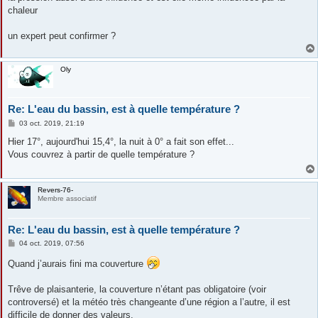
chaleur
un expert peut confirmer ?
Oly
Re: L'eau du bassin, est à quelle température ?
M
03 oct. 2019, 21:19
e
s
Hier 17°, aujourd'hui 15,4°, la nuit à 0° a fait son effet...
s
Vous couvrez à partir de quelle température ?
a
g
e
Revers-76-
Membre associatif
Re: L'eau du bassin, est à quelle température ?
M
04 oct. 2019, 07:56
e
s
Quand j’aurais fini ma couverture
s
a
g
Trêve de plaisanterie, la couverture n’étant pas obligatoire (voir
e
controversé) et la météo très changeante d’une région a l’autre, il est
difficile de donner des valeurs.