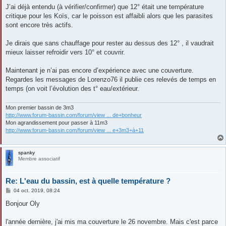
J’ai déjà entendu (à vérifier/confirmer) que 12° était une température
critique pour les Koïs, car le poisson est affaibli alors que les parasites
sont encore très actifs.
Je dirais que sans chauffage pour rester au dessus des 12° , il vaudrait
mieux laisser refroidir vers 10° et couvrir.
Maintenant je n’ai pas encore d’expérience avec une couverture.
Regardes les messages de Lorenzo76 il publie ces relevés de temps en
temps (on voit l’évolution des t° eau/extérieur.
Mon premier bassin de 3m3
http://www.forum-bassin.com/forum/view ... de+bonheur
Mon agrandissement pour passer à 11m3
http://www.forum-bassin.com/forum/view ... e+3m3+à+11
spanky
Membre associatif
Re: L'eau du bassin, est à quelle température ?
M
04 oct. 2019, 08:24
e
s
Bonjour Oly
s
a
g
l'année dernière, j'ai mis ma couverture le 26 novembre. Mais c'est parce