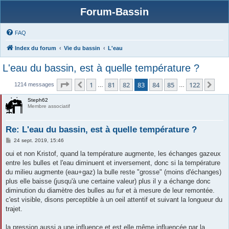
Forum-Bassin
FAQ
Index du forum
Vie du bassin
L'eau
L'eau du bassin, est à quelle température ?
Page
83
sur
122
1
81
82
83
84
85
122
Précédente
Sui
1214 messages
…
…
Steph62
Membre associatif
Re: L'eau du bassin, est à quelle température ?
M
24 sept. 2019, 15:46
e
s
oui et non Kristof, quand la température augmente, les échanges gazeux
s
entre les bulles et l'eau diminuent et inversement, donc si la température
a
g
du milieu augmente (eau+gaz) la bulle reste "grosse" (moins d'échanges)
e
plus elle baisse (jusqu'à une certaine valeur) plus il y a échange donc
diminution du diamètre des bulles au fur et à mesure de leur remontée.
c'est visible, disons perceptible à un oeil attentif et suivant la longueur du
trajet.
la pression aussi a une influence et est elle même influencée par la