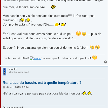
La nature à prévue des cycles, étant donné qu'elle est bien plus maligne
que moi, je la faire son oeuvre.....
Mon bassin non visible pendant plusieurs mois!!!! Il n'en n'est pas
question!!!!
,
J'en profite autant l'hiver que l'été.....
Et s'il est vrai que nous avons dans le sud un peu...
... plus de
soleil que pas mal d'entre vous, j'ai déjà eu du -15°...
Et pour finir, cela m'arrange bien, un boulot de moins à faire!!!
Une bassine de 80 m3
Un vivier quoi!!.....Mais avec des plantes!!!!
spanky
Membre associatif
Re: L'eau du bassin, est à quelle température ?
M
04 oct. 2019, 20:44
e
s
-15° ah bah ça je pensais pas cela possible dan ton coin
s
a
g
e
On a tout cassé !!!