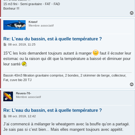
15 m3 fini - Semi gravitaire - FAT - FAD
Bonheur !!!
Kristof
Membre associatif
Re: L'eau du bassin, est à quelle température ?
M
08 oct. 2019, 11:25
e
s
15°C les kois demandent toujours autant à manger
faut il écouter leur
s
estomac ou la raison qui dit que la température a baissé et diminuer pour
a
g
leur santé
e
Bassin 40m3 filtration gravitaire comprise, 2 bondes, 2 skimmer de berge, collecteur,
Fat, cuve bio 20 TJ
Revers-76-
Membre associatif
Re: L'eau du bassin, est à quelle température ?
M
08 oct. 2019, 12:42
e
s
J’ai commencé à mélanger le wheatgerm avec la bouffe qu’on a partagé.
s
Je sais pas si c’est bien... Mais elles mangent toujours avec appétit.
a
g