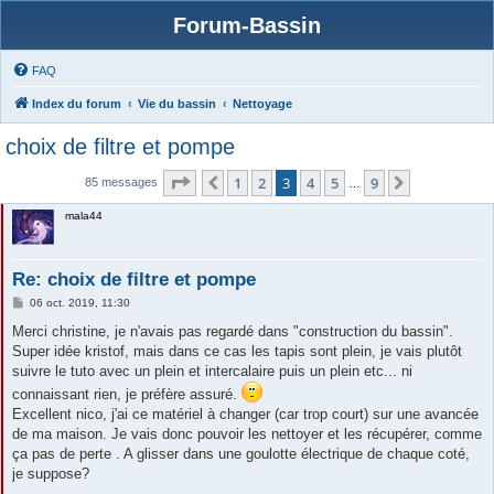
Forum-Bassin
FAQ
Index du forum
Vie du bassin
Nettoyage
choix de filtre et pompe
Page
3
sur
9
1
2
3
4
5
9
Précédente
Suivante
85 messages
…
mala44
Re: choix de filtre et pompe
M
06 oct. 2019, 11:30
e
s
Merci christine, je n'avais pas regardé dans "construction du bassin".
s
Super idée kristof, mais dans ce cas les tapis sont plein, je vais plutôt
a
g
suivre le tuto avec un plein et intercalaire puis un plein etc... ni
e
connaissant rien, je préfère assuré.
Excellent nico, j'ai ce matériel à changer (car trop court) sur une avancée
de ma maison. Je vais donc pouvoir les nettoyer et les récupérer, comme
ça pas de perte . A glisser dans une goulotte électrique de chaque coté,
je suppose?