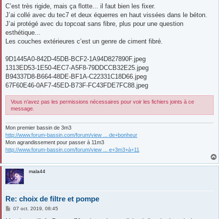
s
C’est très rigide, mais ça flotte... il faut bien les fixer.
s
J’ai collé avec du tec7 et deux équerres en haut vissées dans le béton.
a
g
J’ai protégé avec du topcoat sans fibre, plus pour une question
e
esthétique...
Les couches extérieures c’est un genre de ciment fibré.
9D1445A0-842D-45DB-BCF2-1A94D827890F.jpeg
1313ED53-1E50-4EC7-A5F8-79DDCCB32E25.jpeg
B94337D8-B664-48DE-BF1A-C22331C18D66.jpeg
67F60E46-0AF7-45ED-B73F-FC43FDE7FC88.jpeg
Vous n’avez pas les permissions nécessaires pour voir les fichiers joints à ce
message.
Mon premier bassin de 3m3
http://www.forum-bassin.com/forum/view ... de+bonheur
Mon agrandissement pour passer à 11m3
http://www.forum-bassin.com/forum/view ... e+3m3+à+11
mala44
Re: choix de filtre et pompe
M
07 oct. 2019, 08:45
e