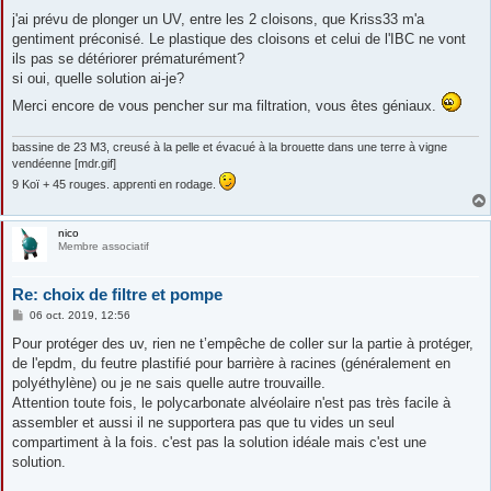
j'ai prévu de plonger un UV, entre les 2 cloisons, que Kriss33 m'a
gentiment préconisé. Le plastique des cloisons et celui de l'IBC ne vont
ils pas se détériorer prématurément?
si oui, quelle solution ai-je?
Merci encore de vous pencher sur ma filtration, vous êtes géniaux.
bassine de 23 M3, creusé à la pelle et évacué à la brouette dans une terre à vigne
vendéenne [mdr.gif]
9 Koï + 45 rouges. apprenti en rodage.
nico
Membre associatif
Re: choix de filtre et pompe
M
06 oct. 2019, 12:56
e
s
Pour protéger des uv, rien ne t’empêche de coller sur la partie à protéger,
s
de l'epdm, du feutre plastifié pour barrière à racines (généralement en
a
g
polyéthylène) ou je ne sais quelle autre trouvaille.
e
Attention toute fois, le polycarbonate alvéolaire n'est pas très facile à
assembler et aussi il ne supportera pas que tu vides un seul
compartiment à la fois. c'est pas la solution idéale mais c'est une
solution.