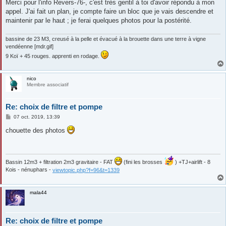
s
Merci pour l'info Revers-76-, c'est très gentil à toi d'avoir répondu à mon
s
appel. J'ai fait un plan, je compte faire un bloc que je vais descendre et
a
g
maintenir par le haut ; je ferai quelques photos pour la postérité.
e
bassine de 23 M3, creusé à la pelle et évacué à la brouette dans une terre à vigne
vendéenne [mdr.gif]
9 Koï + 45 rouges. apprenti en rodage.
nico
Membre associatif
Re: choix de filtre et pompe
M
07 oct. 2019, 13:39
e
s
chouette des photos
s
a
g
e
Bassin 12m3 + filtration 2m3 gravitaire - FAT
(fini les brosses
) +TJ+airlift - 8
Kois - nénuphars -
viewtopic.php?f=96&t=1339
mala44
Re: choix de filtre et pompe