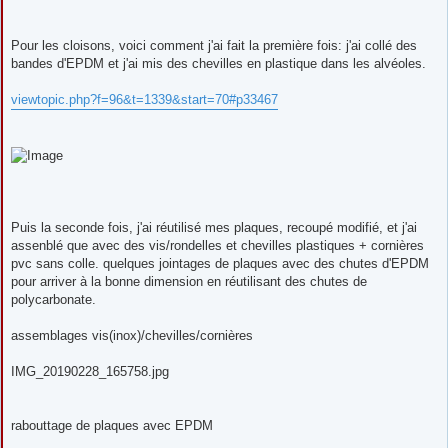
Pour les cloisons, voici comment j'ai fait la première fois: j'ai collé des
bandes d'EPDM et j'ai mis des chevilles en plastique dans les alvéoles.
viewtopic.php?f=96&t=1339&start=70#p33467
Puis la seconde fois, j'ai réutilisé mes plaques, recoupé modifié, et j'ai
assenblé que avec des vis/rondelles et chevilles plastiques + cornières
pvc sans colle. quelques jointages de plaques avec des chutes d'EPDM
pour arriver à la bonne dimension en réutilisant des chutes de
polycarbonate.
assemblages vis(inox)/chevilles/cornières
IMG_20190228_165758.jpg
rabouttage de plaques avec EPDM