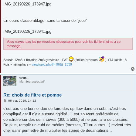
IMG_20190226_173947.jpg
En cours d'assemblage, sans la seconde "joue"
IMG_20190226_173941.jpg
Vous n’avez pas les permissions nécessaires pour voir les fichiers joints à ce
message.
Bassin 12m3 + filtration 2m3 gravitaire - FAT
(fini les brosses
) +TJ+airlift - 8
Kois - nénuphars -
viewtopic.php?f=96&t=1339
fred68
Membre associatif
Re: choix de filtre et pompe
M
06 oct. 2019, 14:12
e
s
c'est pas une bonne idée de faire des up flow dans un cubi...c'est très
s
compliqué car il n'y a aucune rigidité...il est souvent préférable de
a
g
construire sur des demi cuves (300 à 500L) et ne pas faire de cloisons.
e
De plus, remplir un cubi de médias (brosses, TJ ou autres...) revient très
cher sans permettre de multiplier les zones de décantations...