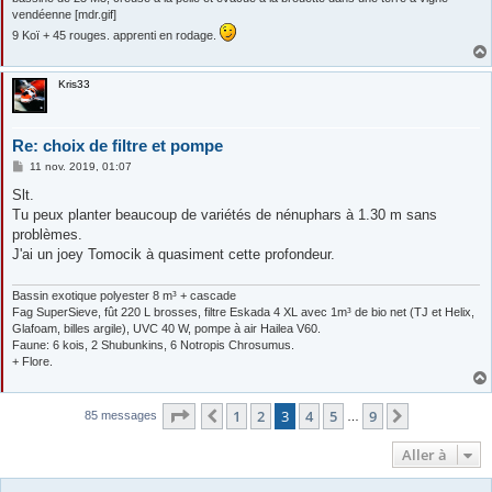
vendéenne [mdr.gif]
9 Koï + 45 rouges. apprenti en rodage.
Kris33
Re: choix de filtre et pompe
M
11 nov. 2019, 01:07
e
s
Slt.
s
Tu peux planter beaucoup de variétés de nénuphars à 1.30 m sans
a
g
problèmes.
e
J'ai un joey Tomocik à quasiment cette profondeur.
Bassin exotique polyester 8 m³ + cascade
Fag SuperSieve, fût 220 L brosses, filtre Eskada 4 XL avec 1m³ de bio net (TJ et Helix,
Glafoam, billes argile), UVC 40 W, pompe à air Hailea V60.
Faune: 6 kois, 2 Shubunkins, 6 Notropis Chrosumus.
+ Flore.
Page
3
sur
9
1
2
3
4
5
9
Précédente
Suivante
85 messages
…
Aller à