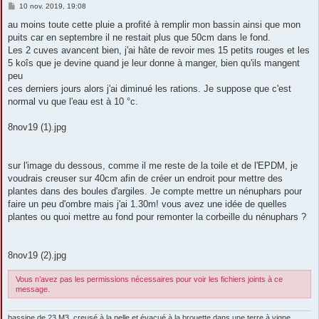
M
10 nov. 2019, 19:08
e
s
au moins toute cette pluie a profité à remplir mon bassin ainsi que mon
s
puits car en septembre il ne restait plus que 50cm dans le fond.
a
g
Les 2 cuves avancent bien, j'ai hâte de revoir mes 15 petits rouges et les
e
5 koîs que je devine quand je leur donne à manger, bien qu'ils mangent
peu
ces derniers jours alors j'ai diminué les rations. Je suppose que c'est
normal vu que l'eau est à 10 °c.
8nov19 (1).jpg
sur l'image du dessous, comme il me reste de la toile et de l'EPDM, je
voudrais creuser sur 40cm afin de créer un endroit pour mettre des
plantes dans des boules d'argiles. Je compte mettre un nénuphars pour
faire un peu d'ombre mais j'ai 1.30m! vous avez une idée de quelles
plantes ou quoi mettre au fond pour remonter la corbeille du nénuphars ?
8nov19 (2).jpg
Vous n’avez pas les permissions nécessaires pour voir les fichiers joints à ce
message.
bassine de 23 M3, creusé à la pelle et évacué à la brouette dans une terre à vigne