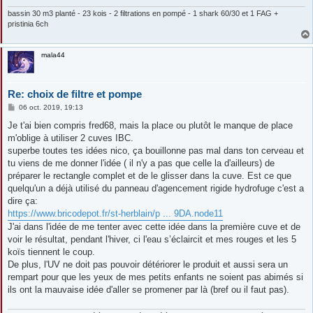
bassin 30 m3 planté - 23 kois - 2 filtrations en pompé - 1 shark 60/30 et 1 FAG +
pristinia 6ch
mala44
Re: choix de filtre et pompe
M
06 oct. 2019, 19:13
e
s
Je t'ai bien compris fred68, mais la place ou plutôt le manque de place
s
m'oblige à utiliser 2 cuves IBC.
a
g
superbe toutes tes idées nico, ça bouillonne pas mal dans ton cerveau et
e
tu viens de me donner l'idée ( il n'y a pas que celle la d'ailleurs) de
préparer le rectangle complet et de le glisser dans la cuve. Est ce que
quelqu'un a déjà utilisé du panneau d'agencement rigide hydrofuge c'est a
dire ça:
https://www.bricodepot.fr/st-herblain/p ... 9DA.node11
J'ai dans l'idée de me tenter avec cette idée dans la première cuve et de
voir le résultat, pendant l'hiver, ci l'eau s’éclaircit et mes rouges et les 5
koïs tiennent le coup.
De plus, l'UV ne doit pas pouvoir détériorer le produit et aussi sera un
rempart pour que les yeux de mes petits enfants ne soient pas abimés si
ils ont la mauvaise idée d'aller se promener par là (bref ou il faut pas).