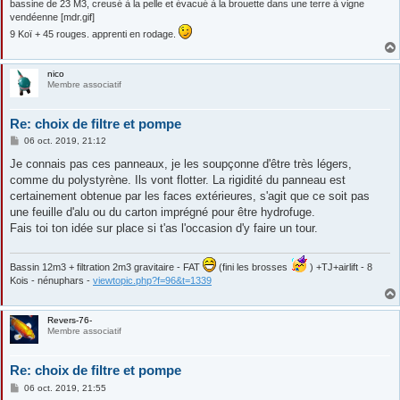
bassine de 23 M3, creusé à la pelle et évacué à la brouette dans une terre à vigne
vendéenne [mdr.gif]
9 Koï + 45 rouges. apprenti en rodage.
nico
Membre associatif
Re: choix de filtre et pompe
M
06 oct. 2019, 21:12
e
s
Je connais pas ces panneaux, je les soupçonne d'être très légers,
s
comme du polystyrène. Ils vont flotter. La rigidité du panneau est
a
g
certainement obtenue par les faces extérieures, s'agit que ce soit pas
e
une feuille d'alu ou du carton imprégné pour être hydrofuge.
Fais toi ton idée sur place si t'as l'occasion d'y faire un tour.
Bassin 12m3 + filtration 2m3 gravitaire - FAT
(fini les brosses
) +TJ+airlift - 8
Kois - nénuphars -
viewtopic.php?f=96&t=1339
Revers-76-
Membre associatif
Re: choix de filtre et pompe
M
06 oct. 2019, 21:55
e