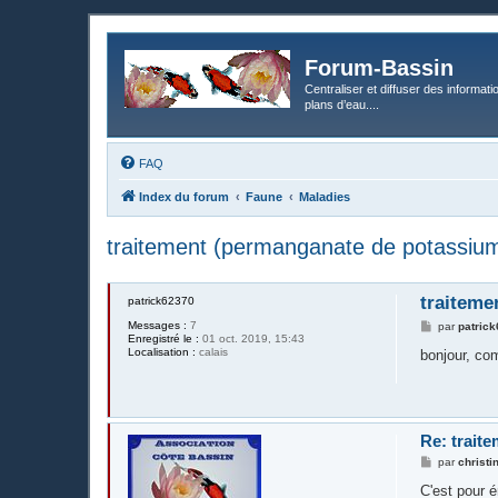
Forum-Bassin
Centraliser et diffuser des informati
plans d’eau....
FAQ
Index du forum
Faune
Maladies
traitement (permanganate de potassiu
traiteme
patrick62370
Messages :
7
M
par
patric
Enregistré le :
01 oct. 2019, 15:43
e
Localisation :
calais
s
bonjour, co
s
a
g
e
Re: trait
M
par
christi
e
s
C'est pour é