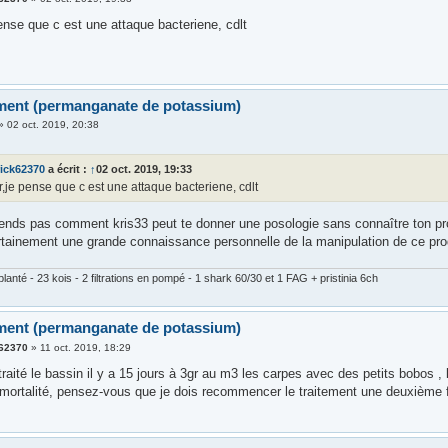
ense que c est une attaque bacteriene, cdlt
ement (permanganate de potassium)
»
02 oct. 2019, 20:38
rick62370
a écrit :
↑
02 oct. 2019, 19:33
,je pense que c est une attaque bacteriene, cdlt
ends pas comment kris33 peut te donner une posologie sans connaître ton pr
ertainement une grande connaissance personnelle de la manipulation de ce prod
lanté - 23 kois - 2 filtrations en pompé - 1 shark 60/30 et 1 FAG + pristinia 6ch
ement (permanganate de potassium)
k62370
»
11 oct. 2019, 18:29
i traité le bassin il y a 15 jours à 3gr au m3 les carpes avec des petits bobos ,
 mortalité, pensez-vous que je dois recommencer le traitement une deuxième foi