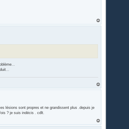
H
a
u
t
oblème...
uit...
H
a
u
t
 les lésions sont propres et ne grandissent plus .depuis je
s ? je suis indécis . cdlt.
H
a
u