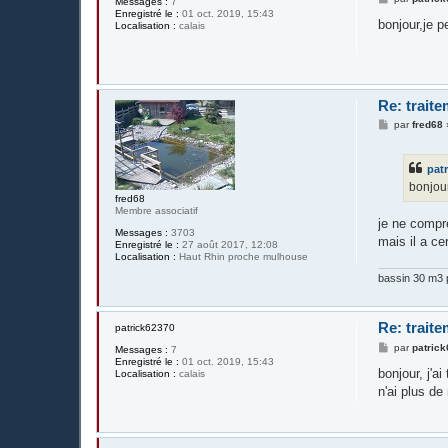
Messages :
7
e
Enregistré le :
01 oct. 2019, 15:43
s
bonjour,je p
Localisation :
calais
s
a
g
e
Re: trait
M
par
fred68
e
s
s
pat
a
g
bonjour
e
fred68
Membre associatif
je ne compr
Messages :
3703
mais il a c
Enregistré le :
27 août 2017, 12:08
Localisation :
Haut Rhin proche mulhouse
bassin 30 m3 p
Re: trait
patrick62370
M
par
patric
Messages :
7
e
Enregistré le :
01 oct. 2019, 15:43
s
bonjour, j'a
Localisation :
calais
s
n'ai plus de
a
g
e