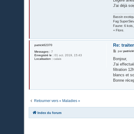
Légère anest
J'ai déjà so
Bassin exotiq
Fag SuperSieve
Faune: 6 kois
+ Flore.
Re: trait
patrick62370
M
par
patric
Messages :
7
e
Enregistré le :
01 oct. 2019, 15:43
s
Bonjour,
Localisation :
calais
s
J'ai effect
a
g
filtration 1
e
blancs et so
Bonne récep
Retourner vers « Maladies »
Index du forum