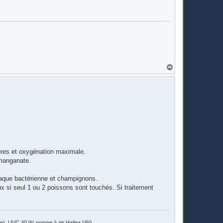
H
a
u
t
ures et oxygénation maximale.
rmanganate.
ttaque bactérienne et champignons.
x si seul 1 ou 2 poissons sont touchés. Si traitement
ile), UVC 40 W, pompe à air Hailea V60.