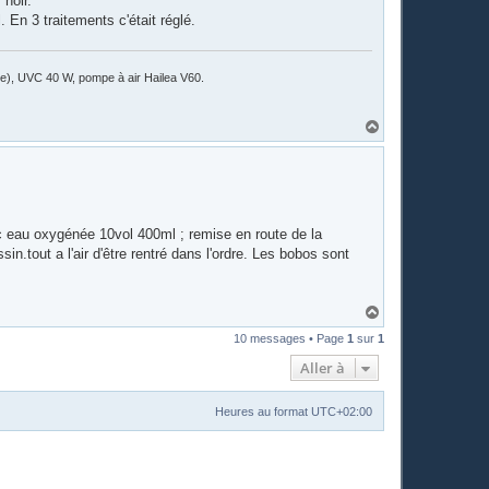
 noir.
 En 3 traitements c'était réglé.
ile), UVC 40 W, pompe à air Hailea V60.
H
a
u
t
ec eau oxygénée 10vol 400ml ; remise en route de la
n.tout a l'air d'être rentré dans l'ordre. Les bobos sont
H
a
10 messages • Page
1
sur
1
u
t
Aller à
Heures au format
UTC+02:00