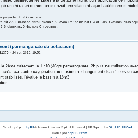
hésie, désinfecter les plaies à la Bétadine jaune, puis application de Propolis
igné une hi-utsuri comme ça qui avait une vilaine attaque bactérienne et nickel.
ue polyester 8 m³ + cascade
, fût 220 L brosses, filtre Eskada 4 XL avec 1m³ de bio net (TJ et Helix, Glafoam, billes arg
, 2 Shubunkins, 6 Notropis Chrosumus.
ement (permanganate de potassium)
k62370
»
24 oct. 2019, 19:52
ué le 2ème traitement le 11:10 (40grs permanganate. 2h puis neutralisation av
2h après, par contre oxygénation au maximum. changement d'eau 1 tiers du bassi
nt stabilisés. j'évalue le bassin à 18m3.
tion .
Développé par
phpBB
® Forum Software © phpBB Limited | SE Square by
PhpBB3 BBCodes
Traduit par
phpBB-fr.com