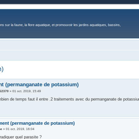
ons sur la faune, la flore aquatique, et promouvoir les jardins aquatiques, bassins,
m)
nt (permanganate de potassium)
k62370
»
01 oct. 2019, 15:49
mbien de temps faut il entre .2 traitements avec du permanganate de potassiu
ement (permanganate de potassium)
ne
»
01 oct. 2019, 16:04
radiquer quel parasite ?