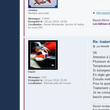
s
a
g
e
christine
►
http://www.
Membre associatif
Messages :
17994
Bassin bâché 
Enregistré le :
28 avr. 2013, 22:08
Les bétises d
Localisation :
Haute Normandie, proche St Valéry
en caux (76)
Re: trait
M
par
Kris33
e
s
Slt
s
Attention à 
a
g
Plusieurs d
e
Température 
Si esturgeon
Kris33
En règle gé
Messages :
313
Ensuite met
Enregistré le :
14 juin 2019, 01:05
Localisation :
Gironde près de l'ocean
Pour la ques
Traitement 
Je ne conna
bassin prend
Bassin exotiq
Fag SuperSieve