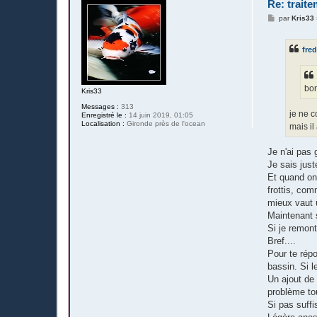
Re: trait
M
par
Kris33
e
s
s
fre
a
g
e
bon
Kris33
Messages :
313
je ne 
Enregistré le :
14 juin 2019, 01:05
Localisation :
Gironde près de l'ocean
mais il
Je n'ai pas
Je sais just
Et quand on
frottis, com
mieux vaut u
Maintenant s
Si je remont
Bref....
Pour te répo
bassin. Si l
Un ajout de 
problème to
Si pas suffi