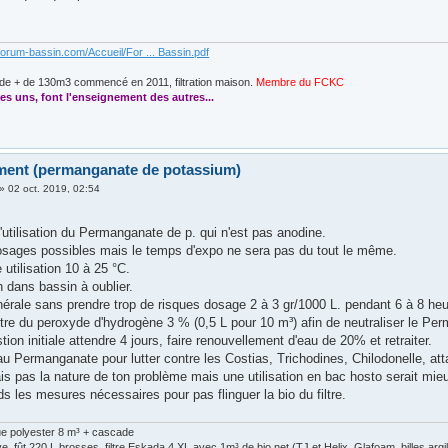
forum-bassin.com/Accueil/For ... Bassin.pdf
de + de 130m3 commencé en 2011, filtration maison.
Membre du FCKC
....
es uns, font l'enseignement des autres...
ement (permanganate de potassium)
»
02 oct. 2019, 02:54
l'utilisation du Permanganate de p. qui n'est pas anodine.
osages possibles mais le temps d'expo ne sera pas du tout le même.
utilisation 10 à 25 °C.
 dans bassin à oublier.
nérale sans prendre trop de risques dosage 2 à 3 gr/1000 L. pendant 6 à 8 he
tre du peroxyde d'hydrogène 3 % (0,5 L pour 10 m³) afin de neutraliser le Pe
tion initiale attendre 4 jours, faire renouvellement d'eau de 20% et retraiter.
au Permanganate pour lutter contre les Costias, Trichodines, Chilodonelle, a
is pas la nature de ton problème mais une utilisation en bac hosto serait mieu
s les mesures nécessaires pour pas flinguer la bio du filtre.
ue polyester 8 m³ + cascade
, fût 220 L brosses, filtre Eskada 4 XL avec 1m³ de bio net (TJ et Helix, Glafoam, billes arg