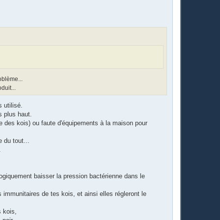
t
oblème...
uit...
utilisé.
s plus haut.
pe des kois) ou faute d'équipements à la maison pour
 du tout...
.
 logiquement baisser la pression bactérienne dans le
immunitaires de tes kois, et ainsi elles régleront le
s kois,