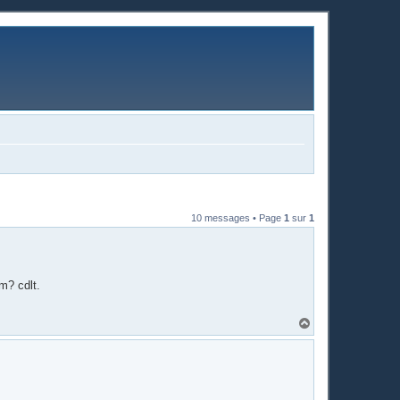
10 messages • Page
1
sur
1
m? cdlt.
H
a
u
t