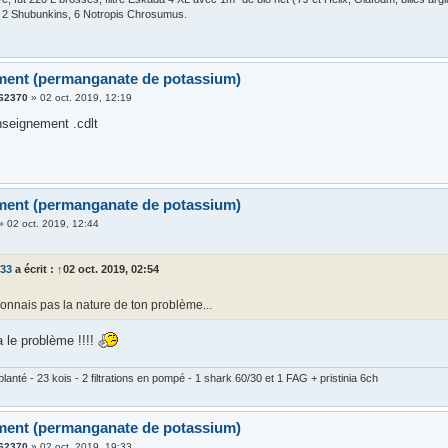
, 2 Shubunkins, 6 Notropis Chrosumus.
ement (permanganate de potassium)
k62370
»
02 oct. 2019, 12:19
nseignement .cdlt
ement (permanganate de potassium)
»
02 oct. 2019, 12:44
s33
a écrit :
↑
02 oct. 2019, 02:54
onnais pas la nature de ton problème...
a le problème !!!!
lanté - 23 kois - 2 filtrations en pompé - 1 shark 60/30 et 1 FAG + pristinia 6ch
ement (permanganate de potassium)
k62370
»
02 oct. 2019, 19:33