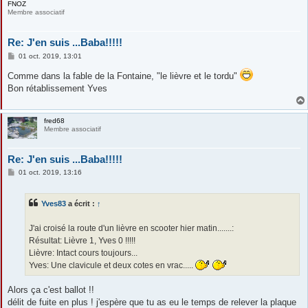
FNOZ
Membre associatif
Re: J'en suis ...Baba!!!!!
M
01 oct. 2019, 13:01
e
s
Comme dans la fable de la Fontaine, "le lièvre et le tordu"
s
Bon rétablissement Yves
a
g
e
fred68
Membre associatif
Re: J'en suis ...Baba!!!!!
M
01 oct. 2019, 13:16
e
s
s
Yves83
a écrit :
↑
a
g
e
J'ai croisé la route d'un lièvre en scooter hier matin.......:
Résultat: Lièvre 1, Yves 0 !!!!!
Lièvre: Intact cours toujours...
Yves: Une clavicule et deux cotes en vrac.....
Alors ça c'est ballot !!
délit de fuite en plus ! j'espère que tu as eu le temps de relever la plaque