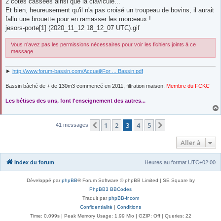
2 côtes cassées ainsi que la clavicule...
a
g
Et bien, heureusement qu'il n'a pas croisé un troupeau de bovins, il aurait
e
fallu une brouette pour en ramasser les morceaux !
jesors-porte[1] (2020_11_12 18_12_07 UTC).gif
Vous n’avez pas les permissions nécessaires pour voir les fichiers joints à ce
message.
►
http://www.forum-bassin.com/Accueil/For ... Bassin.pdf
Bassin bâché de + de 130m3 commencé en 2011, filtration maison.
Membre du FCKC
....
Les bétises des uns, font l'enseignement des autres...
1
2
3
4
5
Précédente
Suivante
41 messages
Aller à
Index du forum
Heures au format
UTC+02:00
Développé par
phpBB
® Forum Software © phpBB Limited | SE Square by
PhpBB3 BBCodes
Traduit par
phpBB-fr.com
Confidentialité
|
Conditions
Time: 0.099s
| Peak Memory Usage: 1.99 Mio | GZIP: Off |
Queries: 22