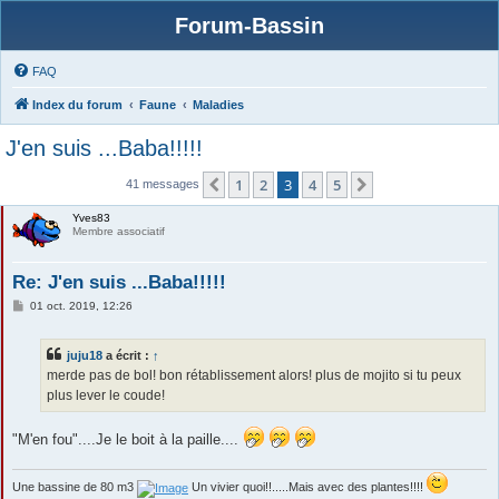
Forum-Bassin
FAQ
Index du forum
Faune
Maladies
J'en suis ...Baba!!!!!
1
2
3
4
5
Précédente
Suivante
41 messages
Yves83
Membre associatif
Re: J'en suis ...Baba!!!!!
M
01 oct. 2019, 12:26
e
s
s
juju18
a écrit :
↑
a
g
merde pas de bol! bon rétablissement alors! plus de mojito si tu peux
e
plus lever le coude!
"M'en fou"....Je le boit à la paille....
Une bassine de 80 m3
Un vivier quoi!!.....Mais avec des plantes!!!!