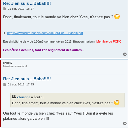
Re: J'en suis ...Baba!!!!!
M
01 oct. 2019, 16:27
e
s
Donc, finalement, tout le monde va bien chez Yves, n'est-ce pas ?
s
a
g
e
►
http://www.forum-bassin.com/Accueil/For ... Bassin.pdf
Bassin bâché de + de 130m3 commencé en 2011, filtration maison.
Membre du FCKC
....
Les bétises des uns, font l'enseignement des autres...
chris47
Membre associatif
Re: J'en suis ...Baba!!!!!
M
01 oct. 2019, 17:45
e
s
s
christine
a écrit :
↑
a
g
Donc, finalement, tout le monde va bien chez Yves, n'est-ce pas ?
e
Oui tout le monde va bien chez Yves sauf Yves ! Bon il a évité les
platanes alors ça va bien !!!