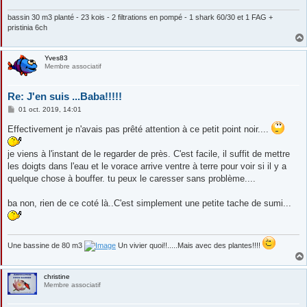
bassin 30 m3 planté - 23 kois - 2 filtrations en pompé - 1 shark 60/30 et 1 FAG +
pristinia 6ch
Yves83
Membre associatif
Re: J'en suis ...Baba!!!!!
M
01 oct. 2019, 14:01
e
s
Effectivement je n'avais pas prêté attention à ce petit point noir....
s
a
g
je viens à l'instant de le regarder de près. C'est facile, il suffit de mettre
e
les doigts dans l'eau et le vorace arrive ventre à terre pour voir si il y a
quelque chose à bouffer. tu peux le caresser sans problème....
ba non, rien de ce coté là..C'est simplement une petite tache de sumi...
Une bassine de 80 m3
Un vivier quoi!!.....Mais avec des plantes!!!!
christine
Membre associatif