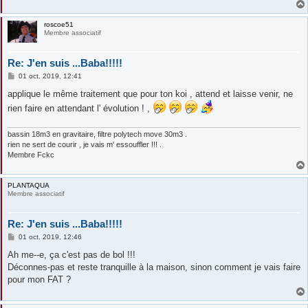
roscoe51
Membre associatif
Re: J'en suis ...Baba!!!!!
M
01 oct. 2019, 12:41
e
s
applique le même traitement que pour ton koi , attend et laisse venir, ne
s
rien faire en attendant l' évolution ! ,
a
g
e
bassin 18m3 en gravitaire, filtre polytech move 30m3 .
rien ne sert de courir , je vais m' essouffler !!! .
Membre Fckc
PLANTAQUA
Membre associatif
Re: J'en suis ...Baba!!!!!
M
01 oct. 2019, 12:46
e
s
Ah me--e, ça c'est pas de bol !!!
s
Déconnes-pas et reste tranquille à la maison, sinon comment je vais faire
a
g
pour mon FAT ?
e