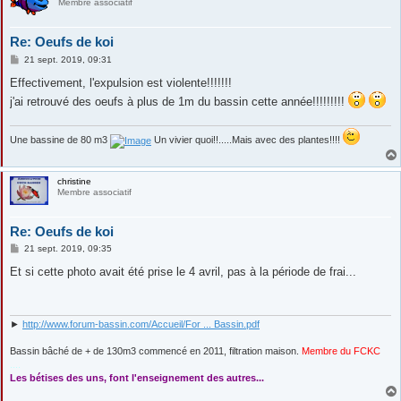
Membre associatif
Re: Oeufs de koi
M
21 sept. 2019, 09:31
e
s
Effectivement, l'expulsion est violente!!!!!!!
s
j'ai retrouvé des oeufs à plus de 1m du bassin cette année!!!!!!!!!
a
g
e
Une bassine de 80 m3
Un vivier quoi!!.....Mais avec des plantes!!!!
christine
Membre associatif
Re: Oeufs de koi
M
21 sept. 2019, 09:35
e
s
Et si cette photo avait été prise le 4 avril, pas à la période de frai...
s
a
g
e
►
http://www.forum-bassin.com/Accueil/For ... Bassin.pdf
Bassin bâché de + de 130m3 commencé en 2011, filtration maison.
Membre du FCKC
....
Les bétises des uns, font l'enseignement des autres...