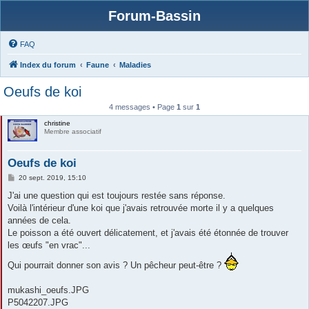
Forum-Bassin
FAQ
Index du forum
Faune
Maladies
Oeufs de koi
4 messages • Page
1
sur
1
christine
Membre associatif
Oeufs de koi
M
20 sept. 2019, 15:10
e
s
J'ai une question qui est toujours restée sans réponse.
s
Voilà l'intérieur d'une koi que j'avais retrouvée morte il y a quelques
a
g
années de cela.
e
Le poisson a été ouvert délicatement, et j'avais été étonnée de trouver
les œufs "en vrac"...
Qui pourrait donner son avis ? Un pêcheur peut-être ?
mukashi_oeufs.JPG
P5042207.JPG