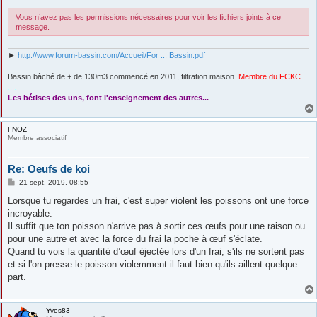
Vous n’avez pas les permissions nécessaires pour voir les fichiers joints à ce
message.
►
http://www.forum-bassin.com/Accueil/For ... Bassin.pdf
Bassin bâché de + de 130m3 commencé en 2011, filtration maison.
Membre du FCKC
....
Les bétises des uns, font l'enseignement des autres...
FNOZ
Membre associatif
Re: Oeufs de koi
M
21 sept. 2019, 08:55
e
s
Lorsque tu regardes un frai, c'est super violent les poissons ont une force
s
incroyable.
a
g
Il suffit que ton poisson n'arrive pas à sortir ces œufs pour une raison ou
e
pour une autre et avec la force du frai la poche à œuf s'éclate.
Quand tu vois la quantité d’œuf éjectée lors d'un frai, s'ils ne sortent pas
et si l'on presse le poisson violemment il faut bien qu'ils aillent quelque
part.
Yves83