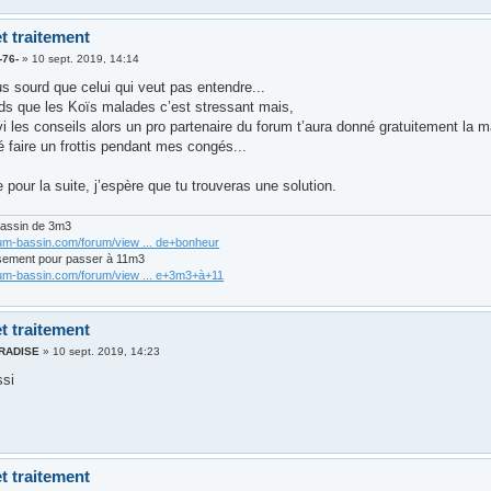
t traitement
-76-
»
10 sept. 2019, 14:14
us sourd que celui qui veut pas entendre...
s que les Koïs malades c’est stressant mais,
vi les conseils alors un pro partenaire du forum t’aura donné gratuitement la 
 faire un frottis pendant mes congés...
pour la suite, j’espère que tu trouveras une solution.
bassin de 3m3
rum-bassin.com/forum/view ... de+bonheur
sement pour passer à 11m3
rum-bassin.com/forum/view ... e+3m3+à+11
t traitement
ARADISE
»
10 sept. 2019, 14:23
ssi
t traitement