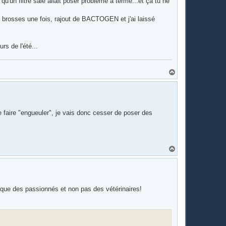
qu'un filtre sale allait poser problème à terme...et ça tu ne
s brosses une fois, rajout de BACTOGEN et j'ai laissé
rs de l'été...
H
a
u
t
 faire "engueuler", je vais donc cesser de poser des
H
a
u
t
ue des passionnés et non pas des vétérinaires!