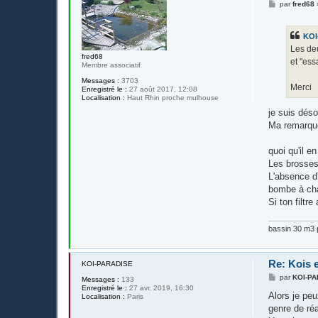
M
par
fred68
e
s
s
KOI
a
g
Les deu
e
fred68
et "es
Membre associatif
Messages :
3703
Merci
Enregistré le :
27 août 2017, 12:08
Localisation :
Haut Rhin proche mulhouse
je suis déso
Ma remarque
quoi qu'il e
Les brosses
L'absence d'
bombe à cha
Si ton filtre
bassin 30 m3 p
Re: Kois e
KOI-PARADISE
M
par
KOI-P
Messages :
133
e
Enregistré le :
27 avr. 2019, 16:30
s
Alors je peu
Localisation :
Paris
s
genre de réa
a