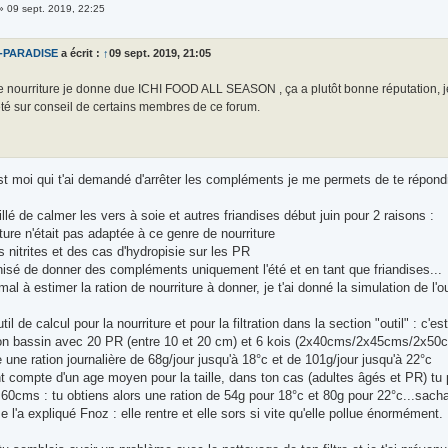
»
09 sept. 2019, 22:25
-PARADISE
a écrit :
↑
09 sept. 2019, 21:05
nourriture je donne due ICHI FOOD ALL SEASON , ça a plutôt bonne réputation, je
rêté sur conseil de certains membres de ce forum.
st moi qui t'ai demandé d'arrêter les compléments je me permets de te répond
eillé de calmer les vers à soie et autres friandises début juin pour 2 raisons :
ure n'était pas adaptée à ce genre de nourriture
s nitrites et des cas d'hydropisie sur les PR
onisé de donner des compléments uniquement l'été et en tant que friandises...
mal à estimer la ration de nourriture à donner, je t'ai donné la simulation de l'o
il de calcul pour la nourriture et pour la filtration dans la section "outil" : c'est
 ton bassin avec 20 PR (entre 10 et 20 cm) et 6 kois (2x40cms/2x45cms/2x50cm
ne une ration journalière de 68g/jour jusqu'à 18°c et de 101g/jour jusqu'à 22°c
ent compte d'un age moyen pour la taille, dans ton cas (adultes âgés et PR) tu p
60cms : tu obtiens alors une ration de 54g pour 18°c et 80g pour 22°c...sachan
l'a expliqué Fnoz : elle rentre et elle sors si vite qu'elle pollue énormément.