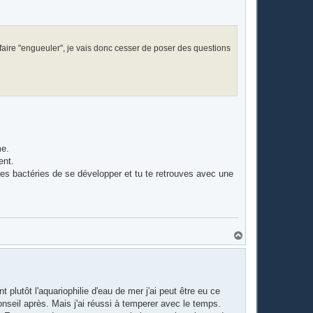
 faire "engueuler", je vais donc cesser de poser des questions
me.
ent.
ses bactéries de se développer et tu te retrouves avec une
H
a
u
t
lutôt l'aquariophilie d'eau de mer j'ai peut être eu ce
nseil après. Mais j'ai réussi à temperer avec le temps.