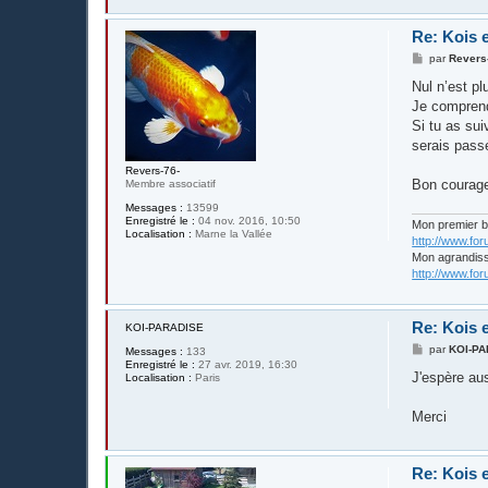
Re: Kois e
M
par
Revers
e
s
Nul n’est pl
s
Je comprend
a
g
Si tu as sui
e
serais passé
Revers-76-
Bon courage 
Membre associatif
Messages :
13599
Enregistré le :
04 nov. 2016, 10:50
Mon premier 
Localisation :
Marne la Vallée
http://www.fo
Mon agrandis
http://www.fo
Re: Kois e
KOI-PARADISE
M
par
KOI-P
Messages :
133
e
Enregistré le :
27 avr. 2019, 16:30
s
J'espère au
Localisation :
Paris
s
a
g
Merci
e
Re: Kois e