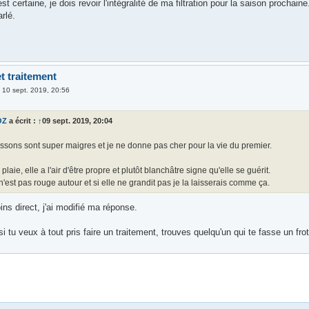
t certaine, je dois revoir l'intégralité de ma filtration pour la saison prochain
arlé.
t traitement
»
10 sept. 2019, 20:56
OZ
a écrit :
↑
09 sept. 2019, 20:04
ssons sont super maigres et je ne donne pas cher pour la vie du premier.
 plaie, elle a l'air d'être propre et plutôt blanchâtre signe qu'elle se guérit.
 n'est pas rouge autour et si elle ne grandit pas je la laisserais comme ça.
ns direct, j'ai modifié ma réponse.
i tu veux à tout pris faire un traitement, trouves quelqu'un qui te fasse un frot