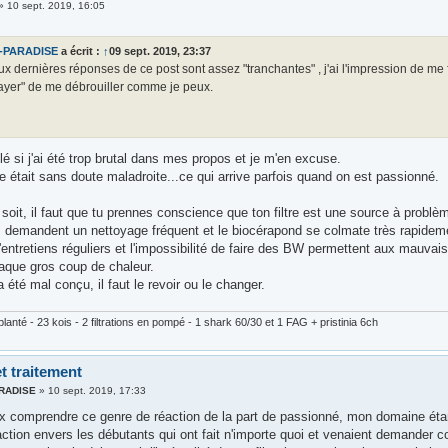
»
10 sept. 2019, 16:05
-PARADISE
a écrit :
↑
09 sept. 2019, 23:37
x dernières réponses de ce post sont assez "tranchantes" , j'ai l'impression de me
sayer" de me débrouiller comme je peux.
lé si j'ai été trop brutal dans mes propos et je m'en excuse.
 était sans doute maladroite...ce qui arrive parfois quand on est passionné.
n soit, il faut que tu prennes conscience que ton filtre est une source à problè
 demandent un nettoyage fréquent et le biocérapond se colmate très rapidem
entretiens réguliers et l'impossibilité de faire des BW permettent aux mauvai
que gros coup de chaleur.
 a été mal conçu, il faut le revoir ou le changer.
lanté - 23 kois - 2 filtrations en pompé - 1 shark 60/30 et 1 FAG + pristinia 6ch
t traitement
ARADISE
»
10 sept. 2019, 17:33
x comprendre ce genre de réaction de la part de passionné, mon domaine étant p
ction envers les débutants qui ont fait n'importe quoi et venaient demander co