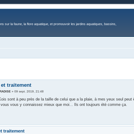
ons sur la faune, la flore aquatique, et promouvoir les jardins aquatiques, bassins,
 et traitement
ARADISE
»
09 sept. 2019, 21:48
ois sont à peu près de la taille de celui que a la plaie, à mes yeux seul peut
 vous vous y connaissez mieux que moi... Ils ont toujours été comme ça.
t traitement