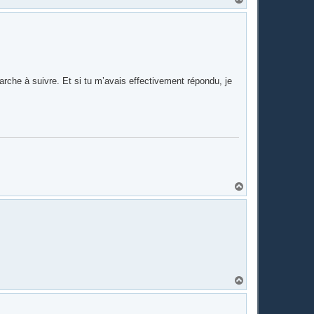
a
u
t
marche à suivre. Et si tu m’avais effectivement répondu, je
H
a
u
t
H
a
u
t