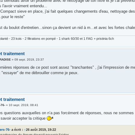
tu semblais avoir un problème avec le nettoyage de ton filtre et je t'ai prévenu 
 l'avoir vraiment entendu...
n Compact sieve en place, j'ai fait quelques changements d'eau, nettoyage de
pour le reste"
'est du boulot d'entretien...sinon ça devient un nid à m...et avec les fortes chaleu
lanté - 23 kois - 2 filtrations en pompé - 1 shark 60/30 et 1 FAG + pristinia 6ch
t traitement
ARADISE
»
09 sept. 2019, 23:37
nières réponses de ce post sont assez "tranchantes" , j'ai l'impression de me
t "essayer" de me débrouiller comme je peux.
t traitement
-76-
»
10 sept. 2019, 08:41
s questions auxquelles on n’a pas forcément de réponses, nous ne sommes q
i savoir accepter la critique
ers-76-
a écrit :
↑
26 août 2019, 19:22
partenaire du forum devrait pouvoir t'aider.