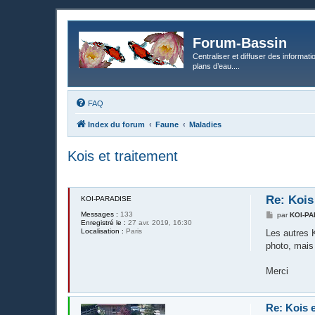
Forum-Bassin
Centraliser et diffuser des informati
plans d’eau....
FAQ
Index du forum
Faune
Maladies
Kois et traitement
Re: Kois
KOI-PARADISE
Messages :
133
M
par
KOI-P
Enregistré le :
27 avr. 2019, 16:30
e
Localisation :
Paris
s
Les autres K
s
photo, mais
a
g
e
Merci
Re: Kois e