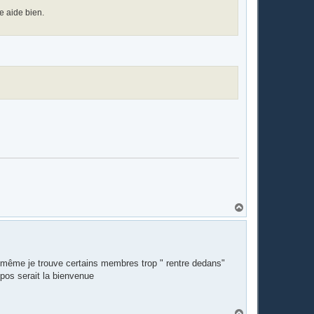
e aide bien.
H
a
u
t
nd-même je trouve certains membres trop " rentre dedans"
opos serait la bienvenue
H