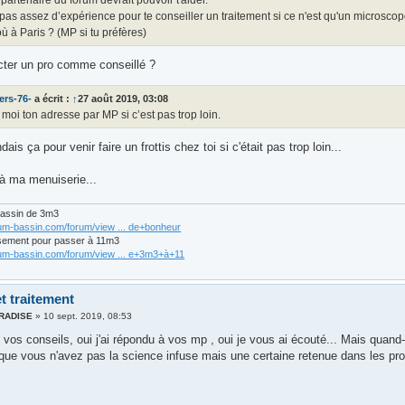
 pas assez d’expérience pour te conseiller un traitement si ce n'est qu'un microscop
où à Paris ? (MP si tu préfères)
cter un pro comme conseillé ?
ers-76-
a écrit :
↑
27 août 2019, 03:08
moi ton adresse par MP si c’est pas trop loin.
ais ça pour venir faire un frottis chez toi si c'était pas trop loin...
 à ma menuiserie...
bassin de 3m3
rum-bassin.com/forum/view ... de+bonheur
sement pour passer à 11m3
rum-bassin.com/forum/view ... e+3m3+à+11
t traitement
ARADISE
»
10 sept. 2019, 08:53
vi vos conseils, oui j'ai répondu à vos mp , oui je vous ai écouté... Mais qua
s que vous n'avez pas la science infuse mais une certaine retenue dans les pr