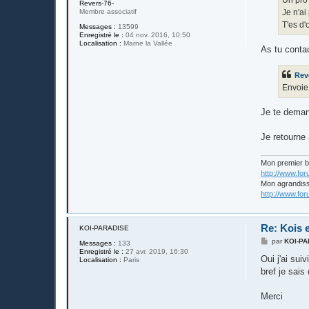
Revers-76-
Je n'ai
Membre associatif
T'es d'
Messages :
13599
Enregistré le :
04 nov. 2016, 10:50
Localisation :
Marne la Vallée
As tu conta
Rev
Envoie 
Je te demand
Je retourne
Mon premier 
http://www.fo
Mon agrandis
http://www.fo
Re: Kois e
KOI-PARADISE
M
par
KOI-P
Messages :
133
e
Enregistré le :
27 avr. 2019, 16:30
s
Oui j'ai sui
Localisation :
Paris
s
bref je sai
a
g
e
Merci