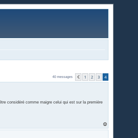
1
2
3
4
Précédente
40 messages
 être considéré comme maigre celui qui est sur la première
H
a
u
t