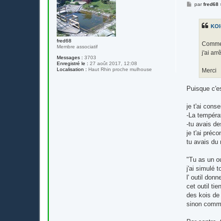
M
par
fred68
e
s
s
KOI
a
g
e
fred68
Comme 
Membre associatif
j'ai ar
Messages :
3703
Enregistré le :
27 août 2017, 12:08
Localisation :
Haut Rhin proche mulhouse
Merci
Puisque c'e
je t'ai cons
-La températ
-tu avais de
je t'ai préc
tu avais du 
"Tu as un out
j'ai simulé
l' outil don
cet outil ti
des kois de 
sinon comme 