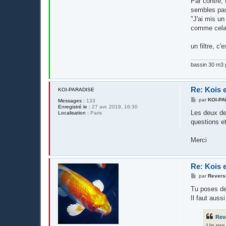
Par contre, 
sembles pas
"J'ai mis u
comme cela 
un filtre, c
bassin 30 m3 p
Re: Kois e
KOI-PARADISE
M
par
KOI-P
Messages :
133
e
Enregistré le :
27 avr. 2019, 16:30
s
Les deux der
Localisation :
Paris
s
questions e
a
g
e
Merci
Re: Kois e
M
par
Revers
e
s
Tu poses de
s
Il faut auss
a
g
e
Rev
Un pro 