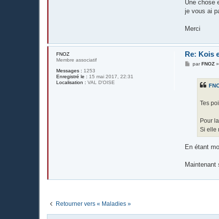
g
Une chose es
e
je vous ai p
Merci
Re: Kois e
FNOZ
Membre associatif
M
par
FNOZ
e
Messages :
1253
s
Enregistré le :
15 mai 2017, 22:31
s
Localisation :
VAL D'OISE
FN
a
g
e
Tes poi
Pour la
Si elle
En étant moi
Maintenant s
Retourner vers « Maladies »