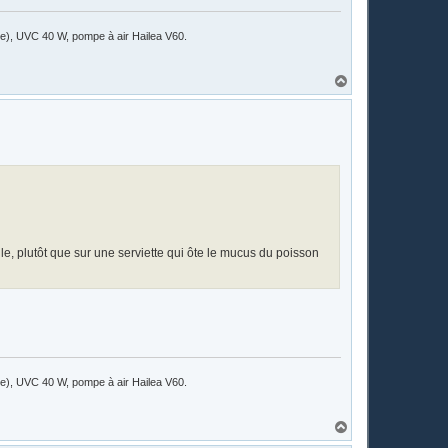
ile), UVC 40 W, pompe à air Hailea V60.
H
a
u
t
lle, plutôt que sur une serviette qui ôte le mucus du poisson
ile), UVC 40 W, pompe à air Hailea V60.
H
a