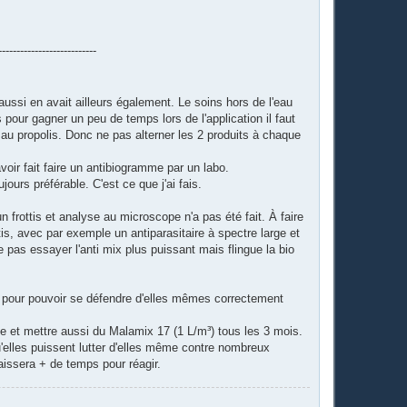
---------------------------
ussi en avait ailleurs également. Le soins hors de l'eau
 pour gagner un peu de temps lors de l'application il faut
 au propolis. Donc ne pas alterner les 2 produits à chaque
oir fait faire un antibiogramme par un labo.
urs préférable. C'est ce que j'ai fais.
n frottis et analyse au microscope n'a pas été fait. À faire
tis, avec par exemple un antiparasitaire à spectre large et
e pas essayer l'anti mix plus puissant mais flingue la bio
pour pouvoir se défendre d'elles mêmes correctement
ne et mettre aussi du Malamix 17 (1 L/m³) tous les 3 mois.
'elles puissent lutter d'elles même contre nombreux
issera + de temps pour réagir.