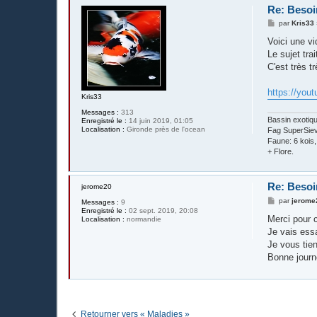
Re: Besoin
M
par
Kris33
e
s
Voici une v
s
Le sujet tra
a
g
C'est très 
e
https://yo
Kris33
Messages :
313
Bassin exotiq
Enregistré le :
14 juin 2019, 01:05
Localisation :
Gironde près de l'ocean
Fag SuperSieve
Faune: 6 kois
+ Flore.
Re: Besoin
jerome20
M
par
jerome
Messages :
9
e
Enregistré le :
02 sept. 2019, 20:08
s
Merci pour 
Localisation :
normandie
s
Je vais ess
a
g
Je vous tien
e
Bonne journ
Retourner vers « Maladies »