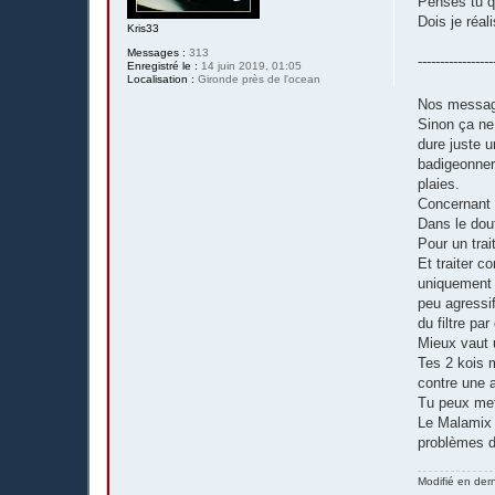
Penses tu q
Dois je réal
Kris33
Messages :
313
-----------------
Enregistré le :
14 juin 2019, 01:05
Localisation :
Gironde près de l'ocean
Nos message
Sinon ça ne 
dure juste u
badigeonner 
plaies.
Concernant s
Dans le dout
Pour un trai
Et traiter c
uniquement e
peu agressif
du filtre par
Mieux vaut u
Tes 2 kois 
contre une a
Tu peux met
Le Malamix 
problèmes d
Modifié en der