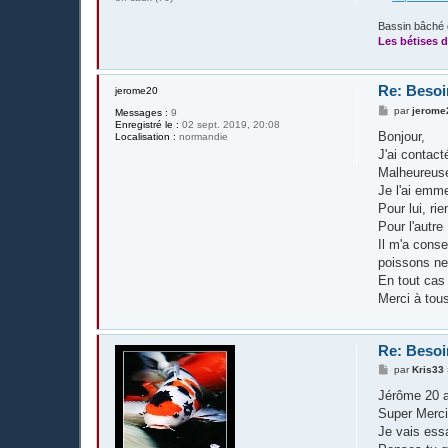
Bassin bâché 
Les bétises d
Re: Besoin
jerome20
M
par
jerome
Messages :
9
e
Enregistré le :
02 sept. 2019, 20:08
s
Bonjour,
Localisation :
normandie
s
J'ai contact
a
g
Malheureuse
e
Je l'ai emme
Pour lui, rie
Pour l'autre 
Il m'a conse
poissons ne
En tout cas 
Merci à tous
Re: Besoin
M
par
Kris33
e
s
Jérôme 20 a
s
Super Merci
a
g
Je vais essa
e