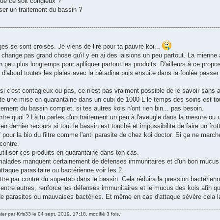
ue ce soit congieux ?
iser un traitement du bassin ?
----------------------------------------------------------------------------------------------------------------
s se sont croisés. Je viens de lire pour ta pauvre koi...
change pas grand chose qu'il y en ai des laisions un peu partout. La mienne a
n peu plus longtemps pour aplliquer partout les produits. D'ailleurs à ce propos
d'abord toutes les plaies avec la bêtadine puis ensuite dans la foulée passer
i c'est contagieux ou pas, ce n'est pas vraiment possible de le savoir sans av
e une mise en quarantaine dans un cubi de 1000 L le temps des soins est toujo
tement du bassin complet, si tes autres kois n'ont rien bin... pas besoin.
ontre quoi ? Là tu parles d'un traitement un peu à l'aveugle dans la mesure ou u
n dernier recours si tout le bassin est touché et impossibilité de faire un frot
 pour la bio du filtre comme l'anti parasite de chez koi doctor. Si ça ne march
 contre.
tiliser ces produits en quarantaine dans ton cas.
malades manquent certainement de défenses immunitaires et d'un bon mucus 
ttaque parasitaire ou bactérienne voir les 2.
tre par contre du supertab dans le bassin. Cela réduira la pression bactérien
entre autres, renforce les défenses immunitaires et le mucus des kois afin qu
e parasites ou mauvaises bactéries. Et même en cas d'attaque sévère cela la
nier par
Kris33
le 04 sept. 2019, 17:18, modifié 3 fois.