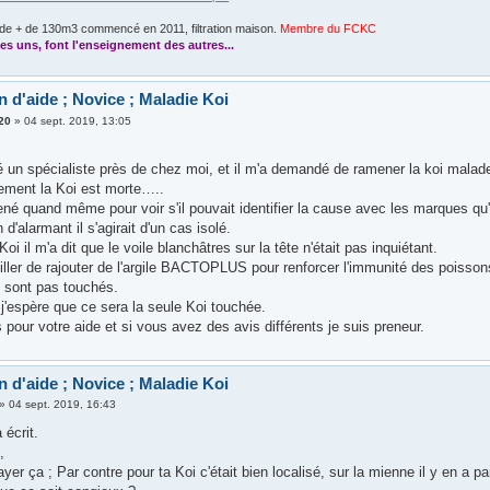
de + de 130m3 commencé en 2011, filtration maison.
Membre du FCKC
....
es uns, font l'enseignement des autres...
 d'aide ; Novice ; Maladie Koi
20
»
04 sept. 2019, 13:05
é un spécialiste près de chez moi, et il m'a demandé de ramener la koi malade
ment la Koi est morte…..
né quand même pour voir s'il pouvait identifier la cause avec les marques qu'el
n d'alarmant il s'agirait d'un cas isolé.
Koi il m'a dit que le voile blanchâtres sur la tête n'était pas inquiétant.
iller de rajouter de l'argile BACTOPLUS pour renforcer l'immunité des poissons
 sont pas touchés.
j'espère que ce sera la seule Koi touchée.
 pour votre aide et si vous avez des avis différents je suis preneur.
 d'aide ; Novice ; Maladie Koi
»
04 sept. 2019, 16:43
 écrit.
,
yer ça ; Par contre pour ta Koi c'était bien localisé, sur la mienne il y en a par