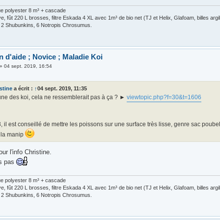
ue polyester 8 m³ + cascade
, fût 220 L brosses, filtre Eskada 4 XL avec 1m³ de bio net (TJ et Helix, Glafoam, billes arg
, 2 Shubunkins, 6 Notropis Chrosumus.
 d'aide ; Novice ; Maladie Koi
»
04 sept. 2019, 16:54
stine
a écrit :
↑
04 sept. 2019, 11:35
une des koi, cela ne ressemblerait pas à ça ? ►
viewtopic.php?f=30&t=1606
, il est conseillé de mettre les poissons sur une surface très lisse, genre sac poube
e la manip
ur l'info Christine.
is pas
ue polyester 8 m³ + cascade
, fût 220 L brosses, filtre Eskada 4 XL avec 1m³ de bio net (TJ et Helix, Glafoam, billes arg
, 2 Shubunkins, 6 Notropis Chrosumus.