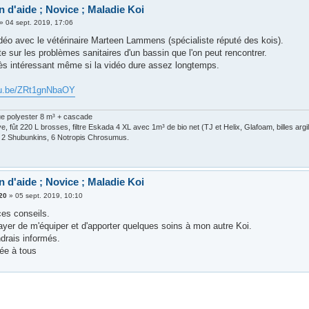
 d'aide ; Novice ; Maladie Koi
»
04 sept. 2019, 17:06
idéo avec le vétérinaire Marteen Lammens (spécialiste réputé des kois).
ite sur les problèmes sanitaires d'un bassin que l'on peut rencontrer.
très intéressant même si la vidéo dure assez longtemps.
utu.be/ZRt1gnNbaOY
ue polyester 8 m³ + cascade
, fût 220 L brosses, filtre Eskada 4 XL avec 1m³ de bio net (TJ et Helix, Glafoam, billes arg
, 2 Shubunkins, 6 Notropis Chrosumus.
 d'aide ; Novice ; Maladie Koi
20
»
05 sept. 2019, 10:10
ces conseils.
ayer de m'équiper et d'apporter quelques soins à mon autre Koi.
drais informés.
ée à tous