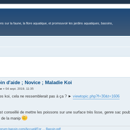
ons sur la faune, la flore aquatique, et promouvoir les jardins aquatiques, bassins,
in d'aide ; Novice ; Maladie Koi
ne
»
04 sept. 2019, 11:35
des koi, cela ne ressemblerait pas à ça ? ►
viewtopic.php?f=30&t=1606
est conseillé de mettre les poissons sur une surface très lisse, genre sac poub
s de la manip
forum-bassin.com/Accueil/For ... Bassin.pdf