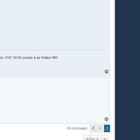
u
t
ile), UVC 40 W, pompe à air Hailea V60.
H
a
u
t
H
a
u
1
2
Précédente
16 messages
t
Aller à