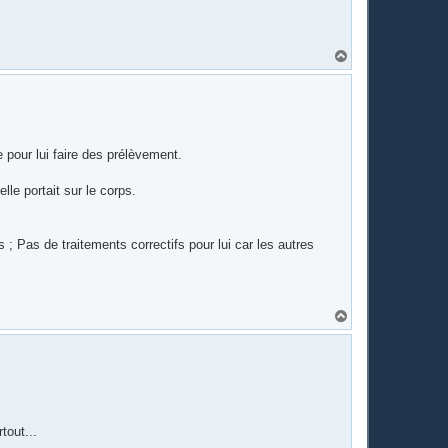
H
a
u
t
 pour lui faire des prélèvement.
le portait sur le corps.
 ; Pas de traitements correctifs pour lui car les autres
H
a
u
t
tout...