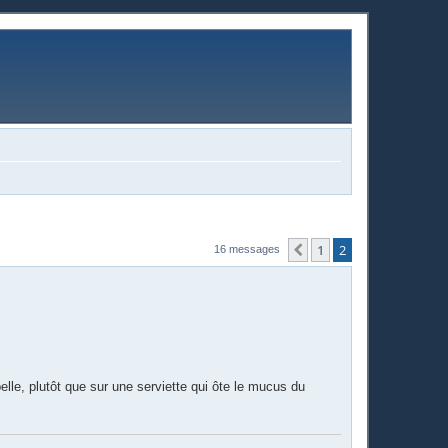
1
2
Précédente
16 messages
elle, plutôt que sur une serviette qui ôte le mucus du