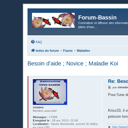
Forum-Bassin
Centraliser et diffuser des informati
plans d’eau....
FAQ
Index du forum
Faune
Maladies
Besoin d'aide ; Novice ; Maladie Koi
Re: Beso
M
par
christi
e
s
Pour l'une 
s
a
g
christine
e
Kriss33, il 
Membre associatif
poisson lor
Messages :
17988
Enregistré le :
28 avr. 2013, 22:08
Localisation :
Haute Normandie, proche St Valéry
►
http://www.
en caux (76)