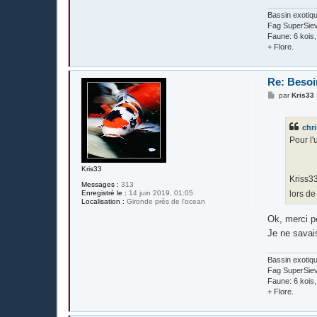
Bassin exotiq
Fag SuperSieve
Faune: 6 kois
+ Flore.
Re: Besoin
M
par
Kris33
e
s
s
chri
a
g
Pour l'
e
Kris33
Kriss33
Messages :
313
lors d
Enregistré le :
14 juin 2019, 01:05
Localisation :
Gironde près de l'ocean
Ok, merci po
Je ne sava
Bassin exotiq
Fag SuperSieve
Faune: 6 kois
+ Flore.