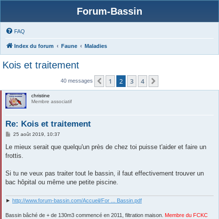
Forum-Bassin
FAQ
Index du forum
Faune
Maladies
Kois et traitement
1
2
3
4
Précédente
Suivante
40 messages
christine
Membre associatif
Re: Kois et traitement
M
25 août 2019, 10:37
e
s
Le mieux serait que quelqu'un près de chez toi puisse t'aider et faire un
s
frottis.
a
g
e
Si tu ne veux pas traiter tout le bassin, il faut effectivement trouver un
bac hôpital ou même une petite piscine.
►
http://www.forum-bassin.com/Accueil/For ... Bassin.pdf
Bassin bâché de + de 130m3 commencé en 2011, filtration maison.
Membre du FCKC