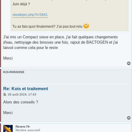
e
Juin déjà ?
viewtopic.php?t=5841
Tu as fais quoi finalement? J’ai pas tout relu
J'ai mis un Compact sieve en place, j'ai fait quelques changements
d'eau, nettoyage des brosses une fois, rajout de BACTOGEN et j'ai
laissé comme cela pour le reste
Merci
KOI-PARADISE
Re: Kois et traitement
M
26 août 2019, 17:43
e
s
Alors des conseils ?
s
a
g
Merci
e
Revers-76-
Membre associatif