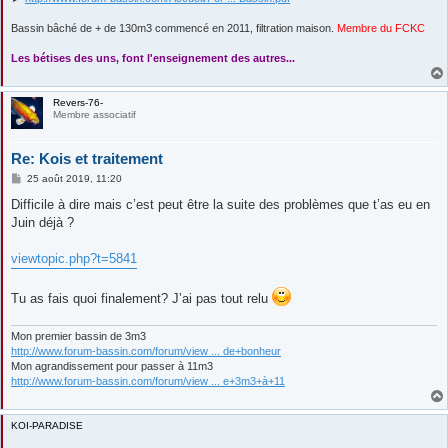
Bassin bâché de + de 130m3 commencé en 2011, filtration maison.
Membre du FCKC
....
Les bétises des uns, font l'enseignement des autres...
Revers-76-
Membre associatif
Re: Kois et traitement
M
25 août 2019, 11:20
e
s
Difficile à dire mais c’est peut être la suite des problèmes que t’as eu en
s
Juin déjà ?
a
g
e
viewtopic.php?t=5841
Tu as fais quoi finalement? J’ai pas tout relu
Mon premier bassin de 3m3
http://www.forum-bassin.com/forum/view ... de+bonheur
Mon agrandissement pour passer à 11m3
http://www.forum-bassin.com/forum/view ... e+3m3+à+11
KOI-PARADISE