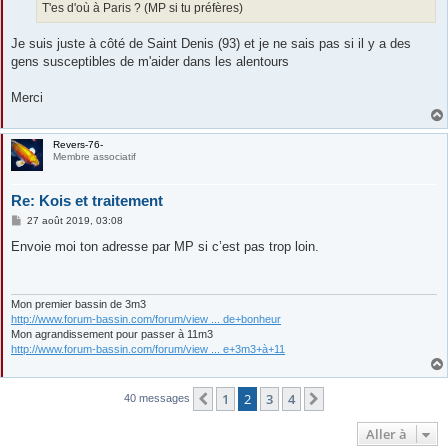
T'es d'où à Paris ? (MP si tu préfères)
Je suis juste à côté de Saint Denis (93) et je ne sais pas si il y a des
gens susceptibles de m'aider dans les alentours
Merci
Revers-76-
Membre associatif
Re: Kois et traitement
M
27 août 2019, 03:08
e
s
Envoie moi ton adresse par MP si c’est pas trop loin.
s
a
g
e
Mon premier bassin de 3m3
http://www.forum-bassin.com/forum/view ... de+bonheur
Mon agrandissement pour passer à 11m3
http://www.forum-bassin.com/forum/view ... e+3m3+à+11
1
2
3
4
Précédente
Suivante
40 messages
Aller à