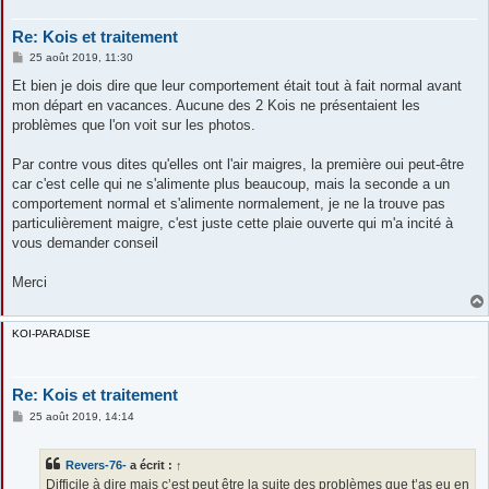
Re: Kois et traitement
M
25 août 2019, 11:30
e
s
Et bien je dois dire que leur comportement était tout à fait normal avant
s
mon départ en vacances. Aucune des 2 Kois ne présentaient les
a
g
problèmes que l'on voit sur les photos.
e
Par contre vous dites qu'elles ont l'air maigres, la première oui peut-être
car c'est celle qui ne s'alimente plus beaucoup, mais la seconde a un
comportement normal et s'alimente normalement, je ne la trouve pas
particulièrement maigre, c'est juste cette plaie ouverte qui m'a incité à
vous demander conseil
Merci
KOI-PARADISE
Re: Kois et traitement
M
25 août 2019, 14:14
e
s
s
Revers-76-
a écrit :
↑
a
g
Difficile à dire mais c’est peut être la suite des problèmes que t’as eu en