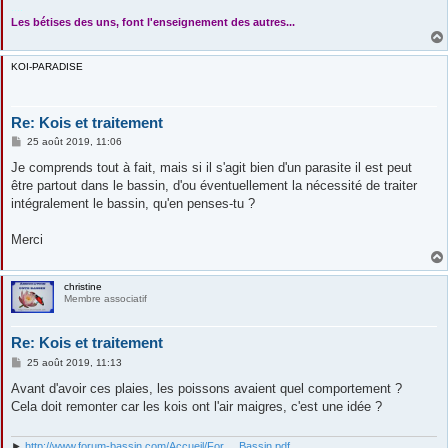
....
Les bétises des uns, font l'enseignement des autres...
KOI-PARADISE
Re: Kois et traitement
M
25 août 2019, 11:06
e
s
Je comprends tout à fait, mais si il s'agit bien d'un parasite il est peut
s
être partout dans le bassin, d'ou éventuellement la nécessité de traiter
a
g
intégralement le bassin, qu'en penses-tu ?
e
Merci
christine
Membre associatif
Re: Kois et traitement
M
25 août 2019, 11:13
e
s
Avant d'avoir ces plaies, les poissons avaient quel comportement ?
s
Cela doit remonter car les kois ont l'air maigres, c'est une idée ?
a
g
e
►
http://www.forum-bassin.com/Accueil/For ... Bassin.pdf