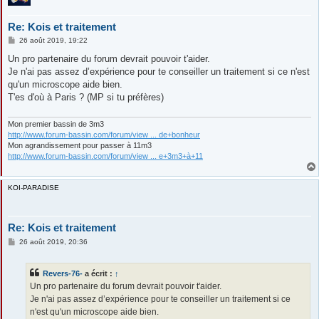
Re: Kois et traitement
M
26 août 2019, 19:22
e
s
Un pro partenaire du forum devrait pouvoir t'aider.
s
Je n'ai pas assez d’expérience pour te conseiller un traitement si ce n'est
a
g
qu'un microscope aide bien.
e
T'es d'où à Paris ? (MP si tu préfères)
Mon premier bassin de 3m3
http://www.forum-bassin.com/forum/view ... de+bonheur
Mon agrandissement pour passer à 11m3
http://www.forum-bassin.com/forum/view ... e+3m3+à+11
KOI-PARADISE
Re: Kois et traitement
M
26 août 2019, 20:36
e
s
s
Revers-76-
a écrit :
↑
a
g
Un pro partenaire du forum devrait pouvoir t'aider.
e
Je n'ai pas assez d’expérience pour te conseiller un traitement si ce
n'est qu'un microscope aide bien.