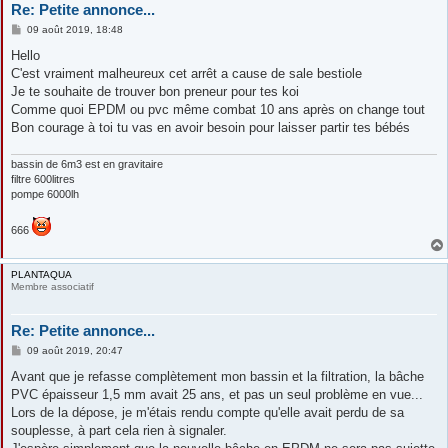
Re: Petite annonce...
M
09 août 2019, 18:48
e
s
Hello
s
C'est vraiment malheureux cet arrêt a cause de sale bestiole
a
g
Je te souhaite de trouver bon preneur pour tes koi
e
Comme quoi EPDM ou pvc même combat 10 ans après on change tout
Bon courage à toi tu vas en avoir besoin pour laisser partir tes bébés
bassin de 6m3 est en gravitaire
filtre 600litres
pompe 6000lh
666
PLANTAQUA
Membre associatif
Re: Petite annonce...
M
09 août 2019, 20:47
e
s
Avant que je refasse complètement mon bassin et la filtration, la bâche
s
PVC épaisseur 1,5 mm avait 25 ans, et pas un seul problème en vue...
a
g
Lors de la dépose, je m'étais rendu compte qu'elle avait perdu de sa
e
souplesse, à part cela rien à signaler.