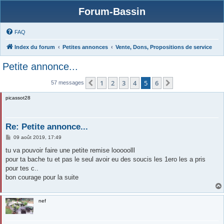
Forum-Bassin
FAQ
Index du forum
Petites annonces
Vente, Dons, Propositions de service
Petite annonce...
1
2
3
4
5
6
Précédente
Suivante
57 messages
picassot28
Re: Petite annonce...
M
09 août 2019, 17:49
e
s
tu va pouvoir faire une petite remise looooolll
s
pour ta bache tu et pas le seul avoir eu des soucis les 1ero les a pris
a
g
pour tes c..
e
bon courage pour la suite
nef