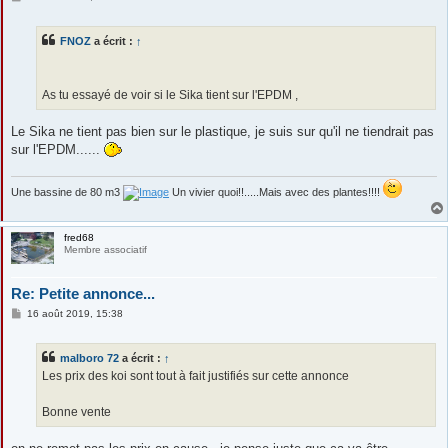
e
s
s
FNOZ
a écrit :
↑
a
g
e
As tu essayé de voir si le Sika tient sur l'EPDM ,
Le Sika ne tient pas bien sur le plastique, je suis sur qu'il ne tiendrait pas
sur l'EPDM......
Une bassine de 80 m3
Un vivier quoi!!.....Mais avec des plantes!!!!
fred68
Membre associatif
Re: Petite annonce...
M
16 août 2019, 15:38
e
s
s
malboro 72
a écrit :
↑
a
g
Les prix des koi sont tout à fait justifiés sur cette annonce
e
Bonne vente