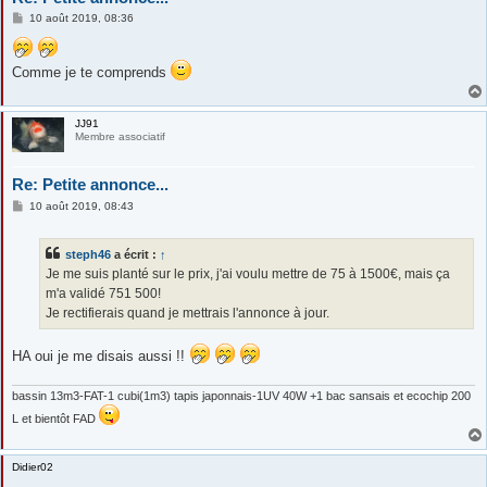
M
10 août 2019, 08:36
e
s
s
a
Comme je te comprends
g
e
JJ91
Membre associatif
Re: Petite annonce...
M
10 août 2019, 08:43
e
s
s
steph46
a écrit :
↑
a
g
Je me suis planté sur le prix, j'ai voulu mettre de 75 à 1500€, mais ça
e
m'a validé 751 500!
Je rectifierais quand je mettrais l'annonce à jour.
HA oui je me disais aussi !!
bassin 13m3-FAT-1 cubi(1m3) tapis japonnais-1UV 40W +1 bac sansais et ecochip 200
L et bientôt FAD
Didier02