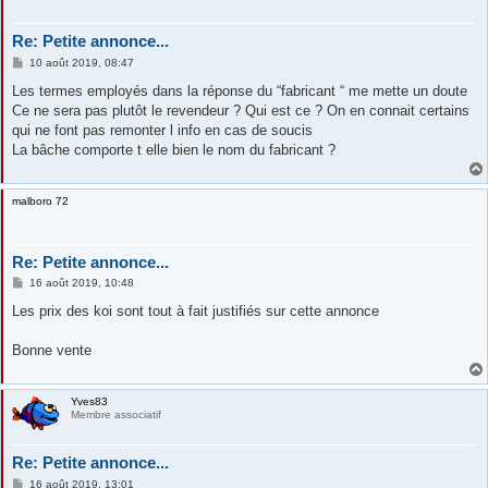
Re: Petite annonce...
M
10 août 2019, 08:47
e
s
Les termes employés dans la réponse du “fabricant “ me mette un doute
s
Ce ne sera pas plutôt le revendeur ? Qui est ce ? On en connait certains
a
g
qui ne font pas remonter l info en cas de soucis
e
La bâche comporte t elle bien le nom du fabricant ?
malboro 72
Re: Petite annonce...
M
16 août 2019, 10:48
e
s
Les prix des koi sont tout à fait justifiés sur cette annonce
s
a
g
Bonne vente
e
Yves83
Membre associatif
Re: Petite annonce...
M
16 août 2019, 13:01