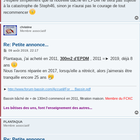
J'espère simplement que la nouvelle bâche en EPDM ne sera pas sujette
à la catastrophe de Steph46, sinon je n'aurai pas le courage de tout
recommencer
christine
Membre associatif
Re: Petite annonce...
M
09 août 2019, 22:17
e
s
Plantaqua, j'ai acheté en 2011,
300m2 d'EPDM
, 2011 =► 2019, déjà 8
s
ans
a
g
Nous l'avons réparée en 2017, lorsqu'elle a rétrécit, alors j'aimerais être
e
tranquille encore 25 ans
►
http://www.forum-bassin.com/Accueil/For ... Bassin.pdf
Bassin bâché de + de 130m3 commencé en 2011, filtration maison.
Membre du FCKC
....
Les bétises des uns, font l'enseignement des autres...
PLANTAQUA
Membre associatif
Re: Petite annonce...