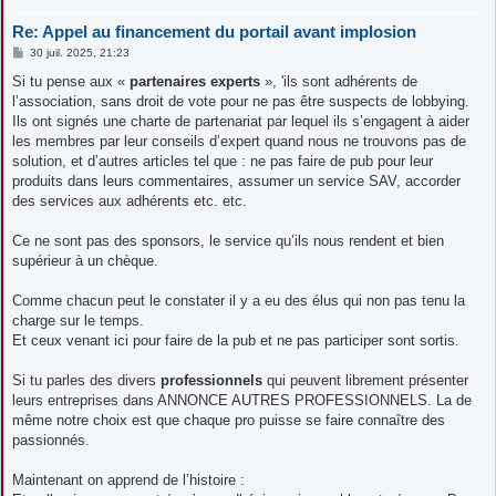
Re: Appel au financement du portail avant implosion
M
30 juil. 2025, 21:23
e
s
Si tu pense aux «
partenaires experts
», 'ils sont adhérents de
s
l’association, sans droit de vote pour ne pas être suspects de lobbying.
a
g
Ils ont signés une charte de partenariat par lequel ils s’engagent à aider
e
les membres par leur conseils d’expert quand nous ne trouvons pas de
solution, et d’autres articles tel que : ne pas faire de pub pour leur
produits dans leurs commentaires, assumer un service SAV, accorder
des services aux adhérents etc. etc.
Ce ne sont pas des sponsors, le service qu’ils nous rendent et bien
supérieur à un chèque.
Comme chacun peut le constater il y a eu des élus qui non pas tenu la
charge sur le temps.
Et ceux venant ici pour faire de la pub et ne pas participer sont sortis.
Si tu parles des divers
professionnels
qui peuvent librement présenter
leurs entreprises dans ANNONCE AUTRES PROFESSIONNELS. La de
même notre choix est que chaque pro puisse se faire connaître des
passionnés.
Maintenant on apprend de l’histoire :