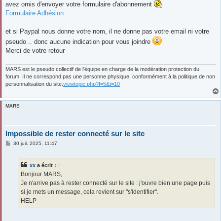
avez omis d'envoyer votre formulaire d'abonnement
Formulaire Adhésion
et si Paypal nous donne votre nom, il ne donne pas votre email ni votre
pseudo .. donc aucune indication pour vous joindre
Merci de votre retour
MARS est le pseudo collectif de l'équipe en charge de la modération protection du
forum. Il ne correspond pas une personne physique, conformément à la politique de non
personnalisation du site.
viewtopic.php?f=5&t=10
MARS
Impossible de rester connecté sur le site
M
30 juil. 2025, 11:47
e
s
s
xx
a écrit :
↑
a
g
Bonjour MARS,
e
Je n'arrive pas à rester connecté sur le site : j'ouvre bien une page puis
si je mets un message, cela revient sur "s'identifier".
HELP