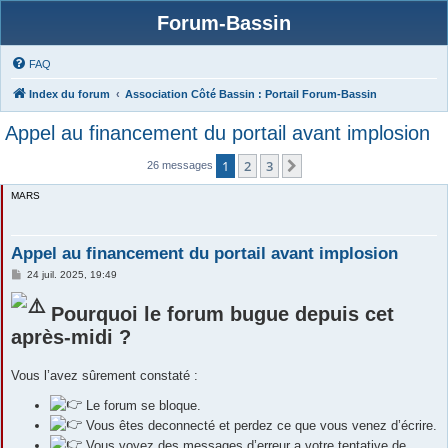
Forum-Bassin
FAQ
Index du forum
Association Côté Bassin : Portail Forum-Bassin
Appel au financement du portail avant implosion
1
2
3
Suivante
26 messages
MARS
Appel au financement du portail avant implosion
M
24 juil. 2025, 19:49
e
s
Pourquoi le forum bugue depuis cet
s
a
après-midi ?
g
e
Vous l’avez sûrement constaté :
Le forum se bloque.
Vous êtes deconnecté et perdez ce que vous venez d’écrire.
Vous voyez des messages d’erreur a votre tentative de