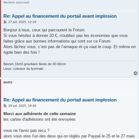
Membre associatif
Re: Appel au financement du portail avant implosion
M
27 juil. 2025, 12:19
e
s
Bonjour à tous, ceux qui parcourent le Forum.
s
Si vous hésitez à donner 20 €, n'oubliez pas les économies que vous
a
g
faites grâce aux bonnes informations qui sont sur ce Forum.
e
Alors lâchez vous, c’est pas de l’arnaque et ça vaut le coup. Et même on
rigole bien des fois !
Bassin 16m3 gravitaire 6kois de 40-60cm
Lieux: coteaux du lyonnais
MARS
Re: Appel au financement du portail avant implosion
M
29 juil. 2025, 18:46
e
s
Merci aux adhérents de cette semaine
s
les cartes d'adhésions ont été envoyées
a
g
e
vous ne l'avez pas recu ?
alors vous etes l'un des deux qui on réglés par Paypal le 25 et le 27 mais