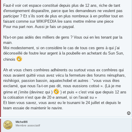
Faut-il voir cet espace constitué depuis plus de 12 ans, riche de tant
d'enseignement disparaître, parce que les demandeurs ne veulent pas
participer ? Et s’ils sont de plus en plus nombreux à en profiter tout en
faisant comme sur WIKIPEDIA lire sans mettre même une piece
Pour ma part non. Aussi je fais un paypal.
N'a-t-on pas aidés des milliers de gens ? Vous oui en les tenant par la
main.
Moi modestement, si on considère le cas de tous ces gens à qui j’ai
déconseillé de foutre leur argent à la poubelle en achetant du Sun Sun,
chinois
Ah et vous chers confrères adhérents ou surtout vous ex confrères qui
nous avaient quitté vous avez vécu la fermeture des forums nénuphars,
nishikigoi, passion bassin, aquatechobel et autres : "vous vous êtes
exclamé, que nous l'a-t-on pas dit, nous eussions cotisé ». (Là je me
grime et j’imite (devinez qui )
) et puis « c'est vrai que depuis 12 ans
la cotisation n’est que de 20 e annuel, si on l'avait su »
Et bien vous savez, vous avez eu le tsunami le 24 juillet et depuis le
team essaie de maintenir le navire.
Michel86
Membre associatif