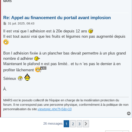
MARS
Re: Appel au financement du portail avant implosion
M
31 juil. 2025, 08:43
e
s
Il est vrai que l adhésion est à 20e depuis 12 ans
s
Il est tout aussi vrai que les fruits et légumes non pas augmenté depuis
a
g
e
Bon l adhésion fixée à un plancher bas devait permettre à un plus grand
nombre d adhérer
Maintenant le plafond n est pas limité.. et tu n ‘es pas le dernier à en
profiter lâchement
Sérieux
À.
MARS est le pseudo collectif de l'équipe en charge de la modération protection du
forum. Il ne correspond pas une personne physique, conformément à la politique de non
personnalisation du site.
viewtopic.php?f=5&t=10
1
2
3
Suivante
26 messages