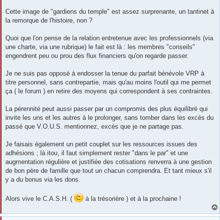
a
g
Cette image de "gardiens du temple" est assez surprenante, un tantinet à
e
la remorque de l'histoire, non ?
Quoi que l'on pense de la relation entretenue avec les professionnels (via
une charte, via une rubrique) le fait est là : les membres "conseils"
engendrent peu ou prou des flux financiers qu'on regarde passer.
Je ne suis pas opposé à endosser la tenue du parfait bénévole VRP à
titre personnel, sans contrepartie, mais qu'au moins l'outil qui me permet
ça ( le forum ) en retire des moyens qui correspondent à ses contraintes.
La pérennité peut aussi passer par un compromis des plus équilibré qui
invite les uns et les autres à le prolonger, sans tomber dans les excès du
passé que V.O.U.S. mentionnez, excès que je ne partage pas.
Je faisais également un petit couplet sur les ressources issues des
adhésions ; là itou, il faut simplement rester "dans le par" et une
augmentation régulière et justifiée des cotisations renverra à une gestion
de bon père de famille que tout un chacun comprendra. Et tant mieux s'il
y a du bonus via les dons.
Alors vive le C.A.S.H. (
à la trésorière ) et à la prochaine !