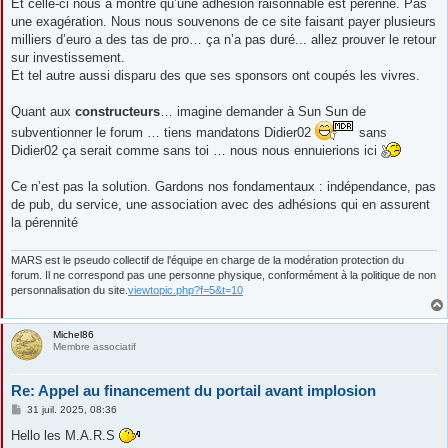
Et celle-ci nous a montré qu’une adhésion raisonnable est pérenne. Pas
une exagération. Nous nous souvenons de ce site faisant payer plusieurs
milliers d’euro a des tas de pro… ça n’a pas duré... allez prouver le retour
sur investissement.
Et tel autre aussi disparu des que ses sponsors ont coupés les vivres.
Quant aux
constructeurs
… imagine demander à Sun Sun de
subventionner le forum … tiens mandatons Didier02
sans
Didier02 ça serait comme sans toi … nous nous ennuierions ici
Ce n’est pas la solution. Gardons nos fondamentaux : indépendance, pas
de pub, du service, une association avec des adhésions qui en assurent
la pérennité
MARS est le pseudo collectif de l'équipe en charge de la modération protection du
forum. Il ne correspond pas une personne physique, conformément à la politique de non
personnalisation du site.
viewtopic.php?f=5&t=10
Michel86
Membre associatif
Re: Appel au financement du portail avant implosion
M
31 juil. 2025, 08:36
e
s
Hello les M.A.R.S
s