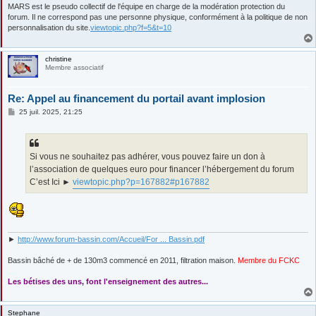
MARS est le pseudo collectif de l'équipe en charge de la modération protection du
forum. Il ne correspond pas une personne physique, conformément à la politique de non
personnalisation du site.
viewtopic.php?f=5&t=10
christine
Membre associatif
Re: Appel au financement du portail avant implosion
M
25 juil. 2025, 21:25
e
s
s
a
g
Si vous ne souhaitez pas adhérer, vous pouvez faire un don à
e
l’association de quelques euro pour financer l’hébergement du forum
C’est Ici ►
viewtopic.php?p=167882#p167882
►
http://www.forum-bassin.com/Accueil/For ... Bassin.pdf
Bassin bâché de + de 130m3 commencé en 2011, filtration maison.
Membre du FCKC
....
Les bétises des uns, font l'enseignement des autres...
Stephane