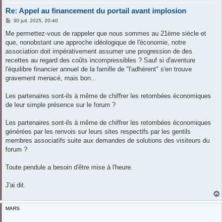
Re: Appel au financement du portail avant implosion
M
30 juil. 2025, 20:40
e
s
Me permettez-vous de rappeler que nous sommes au 21ème siècle et
s
que, nonobstant une approche idéologique de l'économie, notre
a
g
association doit impérativement assumer une progression de des
e
recettes au regard des coûts incompressibles ? Sauf si d'aventure
l'équilibre financier annuel de la famille de "l'adhérent" s'en trouve
gravement menacé, mais bon...
Les partenaires sont-ils à même de chiffrer les retombées économiques
de leur simple présence sur le forum ?
Les partenaires sont-ils à même de chiffrer les retombées économiques
générées par les renvois sur leurs sites respectifs par les gentils
membres associatifs suite aux demandes de solutions des visiteurs du
forum ?
Toute pendule a besoin d'être mise à l'heure.
J'ai dit.
MARS