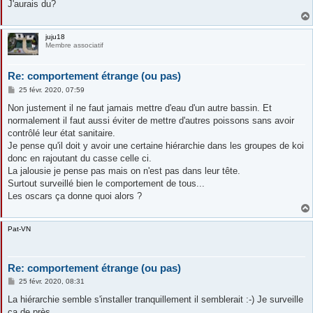
J'aurais du?
juju18
Membre associatif
Re: comportement étrange (ou pas)
M
25 févr. 2020, 07:59
e
s
Non justement il ne faut jamais mettre d'eau d'un autre bassin. Et
s
normalement il faut aussi éviter de mettre d'autres poissons sans avoir
a
g
contrôlé leur état sanitaire.
e
Je pense qu'il doit y avoir une certaine hiérarchie dans les groupes de koi
donc en rajoutant du casse celle ci.
La jalousie je pense pas mais on n'est pas dans leur tête.
Surtout surveillé bien le comportement de tous...
Les oscars ça donne quoi alors ?
Pat-VN
Re: comportement étrange (ou pas)
M
25 févr. 2020, 08:31
e
s
La hiérarchie semble s'installer tranquillement il semblerait :-) Je surveille
s
ça de près....