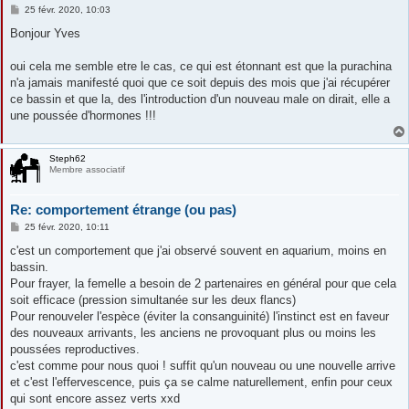
M
25 févr. 2020, 10:03
e
s
Bonjour Yves
s
a
g
oui cela me semble etre le cas, ce qui est étonnant est que la purachina
e
n'a jamais manifesté quoi que ce soit depuis des mois que j'ai récupérer
ce bassin et que la, des l'introduction d'un nouveau male on dirait, elle a
une poussée d'hormones !!!
Steph62
Membre associatif
Re: comportement étrange (ou pas)
M
25 févr. 2020, 10:11
e
s
c'est un comportement que j'ai observé souvent en aquarium, moins en
s
bassin.
a
g
Pour frayer, la femelle a besoin de 2 partenaires en général pour que cela
e
soit efficace (pression simultanée sur les deux flancs)
Pour renouveler l'espèce (éviter la consanguinité) l'instinct est en faveur
des nouveaux arrivants, les anciens ne provoquant plus ou moins les
poussées reproductives.
c'est comme pour nous quoi ! suffit qu'un nouveau ou une nouvelle arrive
et c'est l'effervescence, puis ça se calme naturellement, enfin pour ceux
qui sont encore assez verts xxd