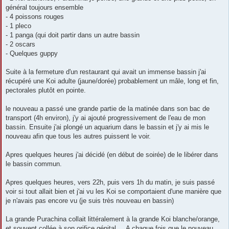
général toujours ensemble
- 4 poissons rouges
- 1 pleco
- 1 panga (qui doit partir dans un autre bassin
- 2 oscars
- Quelques guppy
Suite à la fermeture d'un restaurant qui avait un immense bassin j'ai
récupéré une Koi adulte (jaune/dorée) probablement un mâle, long et fin,
pectorales plutôt en pointe.
le nouveau a passé une grande partie de la matinée dans son bac de
transport (4h environ), j'y ai ajouté progressivement de l'eau de mon
bassin. Ensuite j'ai plongé un aquarium dans le bassin et j'y ai mis le
nouveau afin que tous les autres puissent le voir.
Apres quelques heures j'ai décidé (en début de soirée) de le libérer dans
le bassin commun.
Apres quelques heures, vers 22h, puis vers 1h du matin, je suis passé
voir si tout allait bien et j'ai vu les Koi se comportaient d'une manière que
je n'avais pas encore vu (je suis très nouveau en bassin)
La grande Purachina collait littéralement à la grande Koi blanche/orange,
et souvent collée à son orifice génital.... A chaque fois que le nouveau