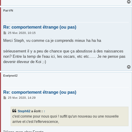
Pat-VN
Re: comportement étrange (ou pas)
M
25 févr. 2020, 10:15
e
s
Merci Steph, vu comme ca je comprends mieux ha ha ha
s
a
g
sérieusement il y a peu de chance que ça aboutisse à des naissances
e
non? Entre la temp de l'eau ici, les oscars, etc etc...... Je ne pense pas
devenir éleveur de Koi ;-)
Evelyne42
Re: comportement étrange (ou pas)
M
25 févr. 2020, 14:29
e
s
s
Steph62
a écrit :
↑
a
g
c'est comme pour nous quoi ! suffit qu'un nouveau ou une nouvelle
e
arrive et c'est l'effervescence,