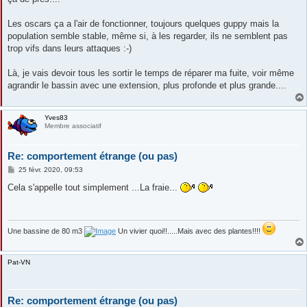
a
g
e
Les oscars ça a l'air de fonctionner, toujours quelques guppy mais la
population semble stable, même si, à les regarder, ils ne semblent pas
trop vifs dans leurs attaques :-)
Là, je vais devoir tous les sortir le temps de réparer ma fuite, voir même
agrandir le bassin avec une extension, plus profonde et plus grande....
Yves83
Membre associatif
Re: comportement étrange (ou pas)
M
25 févr. 2020, 09:53
e
s
Cela s'appelle tout simplement ...La fraie...
s
a
g
e
Une bassine de 80 m3
Un vivier quoi!!.....Mais avec des plantes!!!!
Pat-VN
Re: comportement étrange (ou pas)