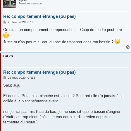
Membre associatif
Re: comportement étrange (ou pas)
M
25 févr. 2020, 07:03
e
s
On dirait un comportement de reproduction... Coup de foudre peut-être
s
a
g
Juste tu n'as pas mis l'eau du bac de transport dans ton bassin ?
e
Pat-VN
Re: comportement étrange (ou pas)
M
25 févr. 2020, 07:18
e
s
Salut Juju
s
a
g
Et donc la Purachina blanche est jalouse? Pourtant elle n'a jamais était
e
collée à la blanche/orange avant.....
non je n'ai pas mis l'eau du bac, je me suis dit que le bassin d'origine
n'était pas trop clean (c'était le cas car plus d'entretien depuis le
fermeture du restau)