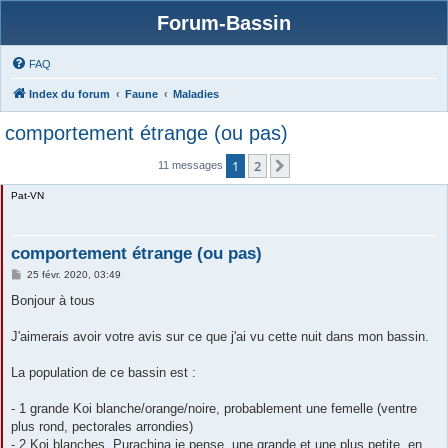
Forum-Bassin
FAQ
Index du forum
Faune
Maladies
comportement étrange (ou pas)
1
2
Suivante
11 messages
Pat-VN
comportement étrange (ou pas)
M
25 févr. 2020, 03:49
e
s
Bonjour à tous
s
a
g
J'aimerais avoir votre avis sur ce que j'ai vu cette nuit dans mon bassin.
e
La population de ce bassin est :
- 1 grande Koi blanche/orange/noire, probablement une femelle (ventre
plus rond, pectorales arrondies)
- 2 Koi blanches, Purachina je pense, une grande et une plus petite, en