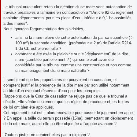
Le tribunal aurait alors retenu la création d'une mare sans autorisation de
travaux préalables à la mairie en contradiction à "l'Article 92 du règlement
sanitaire départemental pour les plans d’eau, inférieur à 0,1 ha assimilés
à des mares".
Nous ignorons l'argumentation des plaidoiries,
ainsi si la mare relève de cette autorisation de par sa superficie ( >
100 m²) la seconde condition, (profondeur > 2 m) de l'article R214-
1 du CE est elle remplie ?
comment a été axée la plaidoirie sur le "déplacement" de la dite
mare (comblée partiellement ? ) qui semblerait avoir été
considérée par le tribunal comme une construction et non comme
un réaménagement d'une mare naturelle ?
Il semblerait que les propriétaires se pourvoient en cassation, et
comptent justifier la présence de la dite mare par son utilité notamment
au titre d'un éventuel réservoir d'eau pour les pompiers.
Rappelons que la Cour de cassation ne rejuge pas ce que le tribunal a
décidé. Elle vérifie seulement que les règles de procédure et les textes
de loi ont bien été appliqués.
Cet argument seul est il alors recevable pour casser le jugement en appel
? En appel la taille du terrain possédé (15ha), permettant un déplacement
de la dite mare, aurait elle pu être objectée a l'argutie avancée ?
D'autres pistes ne seraient elles pas à explorer ?