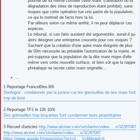
pourrait de lui même combler cette mare, (l'altération ou la
dégradation des sites de reproduction étant prohibé), sans
risques que cette opération tue une partie de la population,
ce qui le mettrait de facto hors la loi.
Par ailleurs selon ce même arrêté, il ne peut déplacer ces
espèces.
Le tribunal, si ces faits auraient été argumentés, aurait-il pu
alors désigner une entreprise couverte pour ces risques ?
Sachant que la création d'une autre mare éloignée de plus
de 50m nécessite au préalable l'autorisation de la mairie, et
pré-suppose que la population de la dite mare migre d'elle
même vers cette nouvelle surface, et bien sûr que la nappe
phréatique ne recrée cette mare originelle...
...
1 Reportage FranceBleu 8/6
Dordogne : condamnés par la justice car les grenouilles de leur mare font
trop de bruit
2 Reportage TF1 le 13h 10/6
Des grenouilles trop bruyantes font condamner leurs propriétaires
3 Recueil d'articles
http://www.alvinet.com/similaires/video ... s/32287087
http://www.alvinet.com/similaires/video ... s/32287087
https://news.google.fr/news/story?ncl=d ... VxM&ned=fr