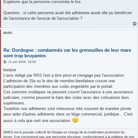
Espérons que la personne concernée le lira
Question : si cette personne avait été adhérente aurait elle pu bénéficier
de l'assistance de l'avocat de l'association ?
MARS
Re: Dordogne : condamnés car les grenouilles de leur mare
sont trop bruyantes
M
11 juin 2016, 18:50
e
s
bonjour
s
L'avis rédigé par RAS l'est a titre privé et n'engage pas l'association.
a
g
L'adhésion de 15e ou le don de membre bienfaiteur couvre une
e
participation des membres aux coûts engendrés par le portail.
Ces sommes modiques ne peuvent couvrir l'assurance à une assistance
judiciaire, comme peuvent le faire des clubs avec des cotisations bien
supérieures.
Toutefois nos adhérents sont intervenus très souvent de manière privée
pour aider d'autres adhérents dans un litige commercial, juridique... C'est
aussi à cela que sert une association.
MARS est le pseudo collectif de l'équipe en charge de la modération protection du
forum. Il ne correspond pas une personne physique, conformément à la politique de non