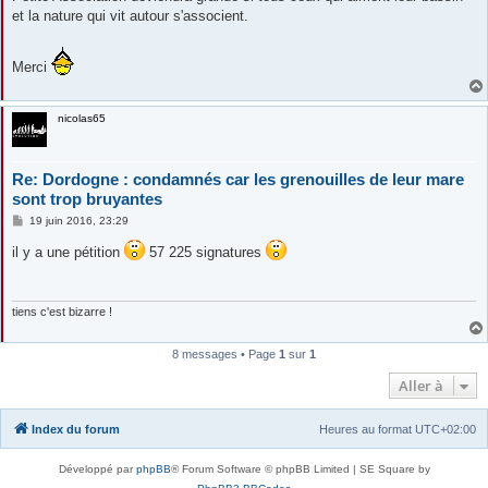
et la nature qui vit autour s'associent.
Merci
nicolas65
Re: Dordogne : condamnés car les grenouilles de leur mare
sont trop bruyantes
M
19 juin 2016, 23:29
e
s
il y a une pétition
57 225 signatures
s
a
g
e
tiens c'est bizarre !
8 messages • Page
1
sur
1
Aller à
Index du forum
Heures au format
UTC+02:00
Développé par
phpBB
® Forum Software © phpBB Limited | SE Square by