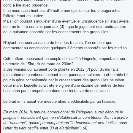
donc à lire avec prudence.
Il ne nous appartient pas d'émettre une opinion sur les protagonistes,
l'affaire étant en justice.
Mais l'on pourrait s'inquiéter d'une éventuelle jurisprudence s'il était avéré,
comme le titre certains journaux (3) , que le jugement soir rendu au titre
de la nuisance apportée par les coassements des grenouilles.
N’ayant pas connaissance de tous les tenants, l'on ne peut que
commenter au conditionnel quelques éléments rapportés par les medias.
Cette affaire opposerait un couple domicilié à Grignols, propriétaire, sur
un terrain de 15ha, d'une mare de 200m2,
à des voisins qui auraient porté plainte en 2012 (?) pour divers faits
(plantation de bambous cachant leurs panneaux solaires...) et semble-t-il
pour la gêne occasionnée par le croassement des grenouilles peuplant
cette mare, laquelle aurait été éloignée d'une dizaine de mètres de leur
habitation par le propriétaire dans une tentative de conciliation.
Le bruit émis aurait été mesuré alors à 63decibels par un huissier.
En mars 2014, le tribunal correctionnel de Périgueux
aurait
débouté le
plaignant, considérant que rien n'établissait la constitution d'un caractère
de "vacarme", quand par comparaison "le bruissement des feuilles sous
l'effet du vent oscille entre 30 et 40 décibels". (4)