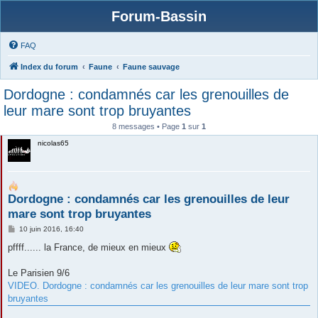
Forum-Bassin
FAQ
Index du forum
Faune
Faune sauvage
Dordogne : condamnés car les grenouilles de
leur mare sont trop bruyantes
8 messages • Page
1
sur
1
nicolas65
Dordogne : condamnés car les grenouilles de leur
mare sont trop bruyantes
M
10 juin 2016, 16:40
e
s
pffff...... la France, de mieux en mieux
s
a
g
Le Parisien 9/6
e
VIDEO. Dordogne : condamnés car les grenouilles de leur mare sont trop
bruyantes