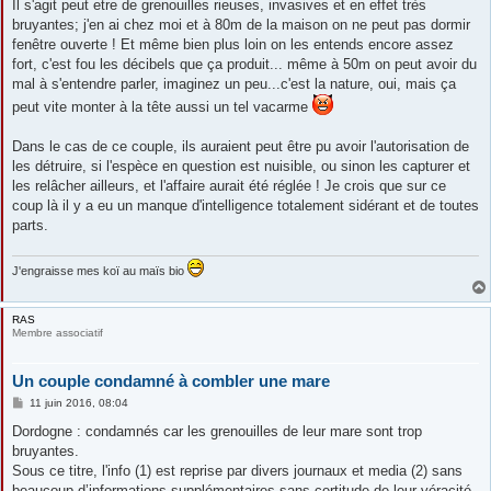
s
Il s'agit peut etre de grenouilles rieuses, invasives et en effet très
s
bruyantes; j'en ai chez moi et à 80m de la maison on ne peut pas dormir
a
g
fenêtre ouverte ! Et même bien plus loin on les entends encore assez
e
fort, c'est fou les décibels que ça produit... même à 50m on peut avoir du
mal à s'entendre parler, imaginez un peu...c'est la nature, oui, mais ça
peut vite monter à la tête aussi un tel vacarme
Dans le cas de ce couple, ils auraient peut être pu avoir l'autorisation de
les détruire, si l'espèce en question est nuisible, ou sinon les capturer et
les relâcher ailleurs, et l'affaire aurait été réglée ! Je crois que sur ce
coup là il y a eu un manque d'intelligence totalement sidérant et de toutes
parts.
J'engraisse mes koï au maïs bio
RAS
Membre associatif
Un couple condamné à combler une mare
M
11 juin 2016, 08:04
e
s
Dordogne : condamnés car les grenouilles de leur mare sont trop
s
bruyantes.
a
g
Sous ce titre, l'info (1) est reprise par divers journaux et media (2) sans
e
beaucoup d’informations supplémentaires sans certitude de leur véracité