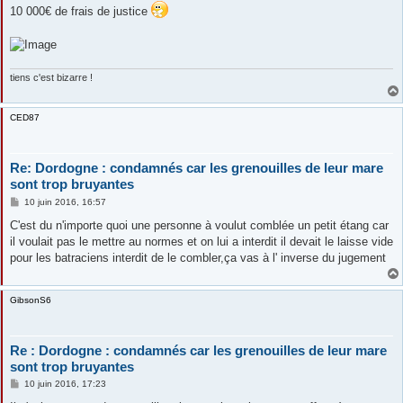
10 000€ de frais de justice
tiens c'est bizarre !
CED87
Re: Dordogne : condamnés car les grenouilles de leur mare
sont trop bruyantes
M
10 juin 2016, 16:57
e
s
C'est du n'importe quoi une personne à voulut comblée un petit étang car
s
il voulait pas le mettre au normes et on lui a interdit il devait le laisse vide
a
g
pour les batraciens interdit de le combler,ça vas à l' inverse du jugement
e
GibsonS6
Re : Dordogne : condamnés car les grenouilles de leur mare
sont trop bruyantes
M
10 juin 2016, 17:23
e