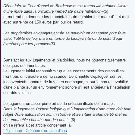
Début juin, la Cour d'appel de Bordeaux
aurait
retenu «la création illicite
d’une mare dans la proximité immédiate d’une habitation
»(5)
et mettrait en demeure les propriétaires de combler leur mare d'ici 4 mois,
avec astreinte de 150 euros par jour de retard.
Les propriétaires
envisageraient de
se pourvoir en cassation pour faire
valoir l’utilité de leur mare en terme de biodiversité ou de point d’eau
éventuel pour les pompiers(5)
Sans accès aux jugements et plaidoiries, nous ne pouvons qu'émettre
quelques commentaires.
Le jugement initial reconnaîtrait que les coassements des grenouilles
n'ont pas un caractère de nuissance. Donc inutile d'epiloguer sur les
inconvénients sonores de la vie en campagne, ni sur la non recevabilité
d'une plainte sur un environnement sonore s'il est antérieur à l'installation
des dits voisins...
Le jugement en appel porterait sur la création illicite de la mare :
Dans le jugement, l'expert indique que "l'implantation d'une mare doit faire
l'objet d'une autorisation administrative et se situer à plus de 50 mètres
des immeubles habités par des tiers".
(6)
on se refera à cet article concernant la
Législation : Création d'un plan d'eau