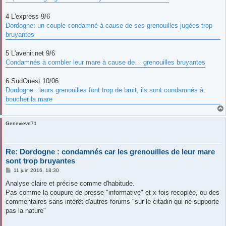
4 L'express 9/6
Dordogne: un couple condamné à cause de ses grenouilles jugées trop
bruyantes
5 L'avenir.net 9/6
Condamnés à combler leur mare à cause de… grenouilles bruyantes
6 SudOuest 10/06
Dordogne : leurs grenouilles font trop de bruit, ils sont condamnés à
boucher la mare
Genevieve71
Re: Dordogne : condamnés car les grenouilles de leur mare
sont trop bruyantes
M
11 juin 2016, 18:30
e
s
Analyse claire et précise comme d'habitude.
s
Pas comme la coupure de presse "informative" et x fois recopiée, ou des
a
g
commentaires sans intérêt d'autres forums "sur le citadin qui ne supporte
e
pas la nature"