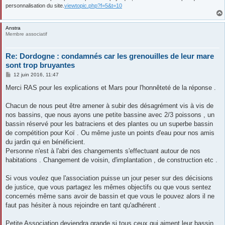
personnalisation du site.
viewtopic.php?f=5&t=10
Anstra
Membre associatif
Re: Dordogne : condamnés car les grenouilles de leur mare
sont trop bruyantes
M
12 juin 2016, 11:47
e
s
Merci RAS pour les explications et Mars pour l'honnêteté de la réponse .
s
a
g
Chacun de nous peut être amener à subir des désagrément vis à vis de
e
nos bassins, que nous ayons une petite bassine avec 2/3 poissons , un
bassin réservé pour les batraciens et des plantes ou un superbe bassin
de compétition pour Koï . Ou même juste un points d'eau pour nos amis
du jardin qui en bénéficient.
Personne n'est à l'abri des changements s'effectuant autour de nos
habitations . Changement de voisin, d'implantation , de construction etc .
Si vous voulez que l'association puisse un jour peser sur des décisions
de justice, que vous partagez les mêmes objectifs ou que vous sentez
concernés même sans avoir de bassin et que vous le pouvez alors il ne
faut pas hésiter à nous rejoindre en tant qu'adhérent .
Petite Association deviendra grande si tous ceux qui aiment leur bassin