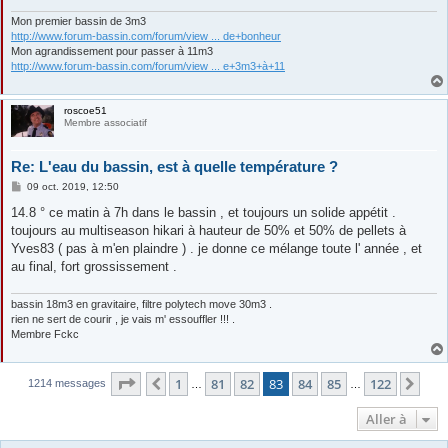
e
Mon premier bassin de 3m3
http://www.forum-bassin.com/forum/view ... de+bonheur
Mon agrandissement pour passer à 11m3
http://www.forum-bassin.com/forum/view ... e+3m3+à+11
roscoe51
Membre associatif
Re: L'eau du bassin, est à quelle température ?
M
09 oct. 2019, 12:50
e
s
14.8 ° ce matin à 7h dans le bassin , et toujours un solide appétit .
s
toujours au multiseason hikari à hauteur de 50% et 50% de pellets à
a
g
Yves83 ( pas à m'en plaindre ) . je donne ce mélange toute l' année , et
e
au final, fort grossissement .
bassin 18m3 en gravitaire, filtre polytech move 30m3 .
rien ne sert de courir , je vais m' essouffler !!! .
Membre Fckc
Page
83
sur
122
1
81
82
83
84
85
122
Précédente
Sui
1214 messages
…
…
Aller à