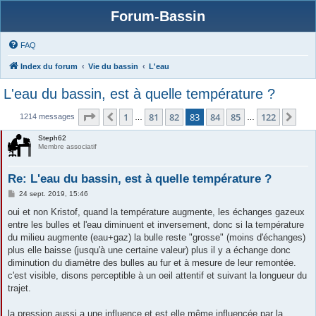
Forum-Bassin
FAQ
Index du forum
Vie du bassin
L'eau
L'eau du bassin, est à quelle température ?
Page
83
sur
122
1
81
82
83
84
85
122
Précédente
Sui
1214 messages
…
…
Steph62
Membre associatif
Re: L'eau du bassin, est à quelle température ?
M
24 sept. 2019, 15:46
e
s
oui et non Kristof, quand la température augmente, les échanges gazeux
s
entre les bulles et l'eau diminuent et inversement, donc si la température
a
g
du milieu augmente (eau+gaz) la bulle reste "grosse" (moins d'échanges)
e
plus elle baisse (jusqu'à une certaine valeur) plus il y a échange donc
diminution du diamètre des bulles au fur et à mesure de leur remontée.
c'est visible, disons perceptible à un oeil attentif et suivant la longueur du
trajet.
la pression aussi a une influence et est elle même influencée par la