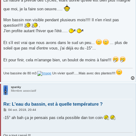
La nature à prévue des cycles, étant donné qu'elle est bien plus maligne
que moi, je la faire son oeuvre.....
Mon bassin non visible pendant plusieurs mois!!!! Il n'en n'est pas
question!!!!
,
J'en profite autant l'hiver que l'été.....
Et s'il est vrai que nous avons dans le sud un peu...
... plus de
soleil que pas mal d'entre vous, j'ai déjà eu du -15°...
Et pour finir, cela m'arrange bien, un boulot de moins à faire!!!
Une bassine de 80 m3
Un vivier quoi!!.....Mais avec des plantes!!!!
spanky
Membre associatif
Re: L'eau du bassin, est à quelle température ?
M
04 oct. 2019, 20:44
e
s
-15° ah bah ça je pensais pas cela possible dan ton coin
s
a
g
e
On a tout cassé !!!