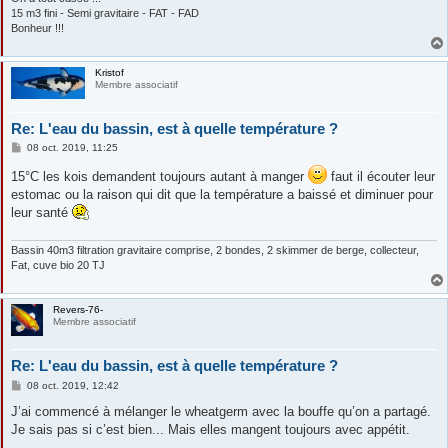
15 m3 fini - Semi gravitaire - FAT - FAD
Bonheur !!!
Kristof
Membre associatif
Re: L'eau du bassin, est à quelle température ?
M
08 oct. 2019, 11:25
e
s
15°C les kois demandent toujours autant à manger
faut il écouter leur
s
estomac ou la raison qui dit que la température a baissé et diminuer pour
a
g
leur santé
e
Bassin 40m3 filtration gravitaire comprise, 2 bondes, 2 skimmer de berge, collecteur,
Fat, cuve bio 20 TJ
Revers-76-
Membre associatif
Re: L'eau du bassin, est à quelle température ?
M
08 oct. 2019, 12:42
e
s
J’ai commencé à mélanger le wheatgerm avec la bouffe qu’on a partagé.
s
Je sais pas si c’est bien... Mais elles mangent toujours avec appétit.
a
g