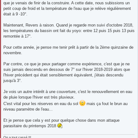
e
que je venais de finir de la construire. A cette date, nous subissions un
petit coup de froid et la température de l'eau que je relève régulièrement
était à 9 -10°.
Maintenant, Revers à raison. Quand je regarde mon suivi d'octobre 2018,
les températures du bassin ont fait du yoyo: entre 12 puis 15 puis 13 puis
remontée à 17°.
Pour cette année, je pense me tenir prêt à partir de la 2ème quinzaine de
novembre.
Par contre, ce que je peux partager comme expérience, c'est que je ne
suis jamais descendu en dessous de 7° sur l'hiver 2018-2019 alors que
l'hiver précédent qui était sensiblement équivalent, j'étais descendu
jusqu'à 3°.
Je vois un autre intérêt à une couverture, c'est le renouvellement en eau
de pluie lorsque l'hiver est très pluvieux.
C'est vital pour les réserves en eau du sol
mais ça fout le brun au
niveau paramètre de l'eau...
Et je pense que cela y est pour quelque chose dans mon attaque
parasitaire du printemps 2018
On a tout cassé !!!