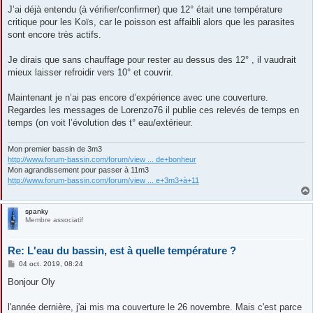
J’ai déjà entendu (à vérifier/confirmer) que 12° était une température
critique pour les Koïs, car le poisson est affaibli alors que les parasites
sont encore très actifs.
Je dirais que sans chauffage pour rester au dessus des 12° , il vaudrait
mieux laisser refroidir vers 10° et couvrir.
Maintenant je n’ai pas encore d’expérience avec une couverture.
Regardes les messages de Lorenzo76 il publie ces relevés de temps en
temps (on voit l’évolution des t° eau/extérieur.
Mon premier bassin de 3m3
http://www.forum-bassin.com/forum/view ... de+bonheur
Mon agrandissement pour passer à 11m3
http://www.forum-bassin.com/forum/view ... e+3m3+à+11
spanky
Membre associatif
Re: L'eau du bassin, est à quelle température ?
M
04 oct. 2019, 08:24
e
s
Bonjour Oly
s
a
g
l'année dernière, j'ai mis ma couverture le 26 novembre. Mais c'est parce