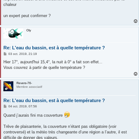
chaleur
un expert peut confirmer ?
Oly
Re: L'eau du bassin, est à quelle température ?
M
03 oct. 2019, 21:19
e
s
Hier 17°, aujourd'hui 15,4°, la nuit à 0° a fait son effet...
s
Vous couvrez à partir de quelle température ?
a
g
e
Revers-76-
Membre associatif
Re: L'eau du bassin, est à quelle température ?
M
04 oct. 2019, 07:56
e
s
Quand j’aurais fini ma couverture
s
a
g
Trêve de plaisanterie, la couverture n’étant pas obligatoire (voir
e
controversé) et la météo très changeante d’une région a l’autre, il est
difficile de donner des valeurs.