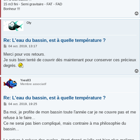
15 m3 fini - Semi gravitaire - FAT - FAD
Bonheur !!!
Oly
Re: L'eau du bassin, est à quelle température ?
M
04 oct. 2019, 13:17
e
s
Merci pour vos retours.
s
Je suis bien tenté de couvrir dès maintenant pour conserver ces précieux
a
g
degrés.
e
Yves83
Membre associatif
Re: L'eau du bassin, est à quelle température ?
M
04 oct. 2019, 19:25
e
s
Ba moi, je profite de mon bassin toute l'année car je ne couvre pas et me
s
refuse à le faire...
a
g
Ce ne serai pas bien compliqué, mais contraire à ma philosophie du
e
bassin...