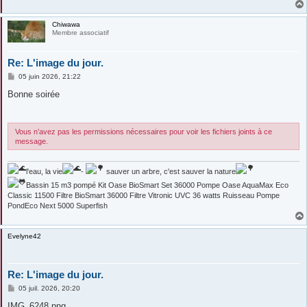
Chiwawa
Membre associatif
Re: L'image du jour.
M
05 juin 2026, 21:22
e
s
Bonne soirée
s
a
g
e
Vous n’avez pas les permissions nécessaires pour voir les fichiers joints à ce
message.
l'eau, la vie
-
sauver un arbre, c'est sauver la nature
Bassin 15 m3 pompé Kit Oase BioSmart Set 36000 Pompe Oase AquaMax Eco
Classic 11500 Filtre BioSmart 36000 Filtre Vitronic UVC 36 watts Ruisseau Pompe
PondEco Next 5000 Superfish
Evelyne42
Re: L'image du jour.
M
05 juil. 2026, 20:20
e
s
IMG_6248.png