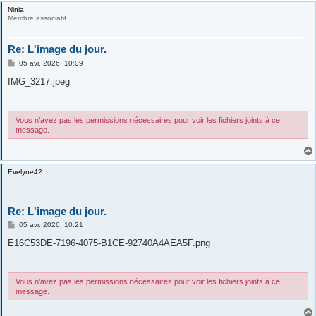
Ninia
Membre associatif
Re: L'image du jour.
M
05 avr. 2026, 10:09
e
s
IMG_3217.jpeg
s
a
g
e
Vous n’avez pas les permissions nécessaires pour voir les fichiers joints à ce
message.
Evelyne42
Re: L'image du jour.
M
05 avr. 2026, 10:21
e
s
E16C53DE-7196-4075-B1CE-92740A4AEA5F.png
s
a
g
e
Vous n’avez pas les permissions nécessaires pour voir les fichiers joints à ce
message.