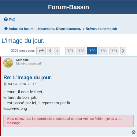
Forum-Bassin
FAQ
Index du forum
Nouvelles. Divertissement.
Brèves de comptoir
L'image du jour.
Page
329
sur
331
1
327
328
329
330
331
Précédente
Suiv
3305 messages
…
Michel86
Membre associatif
Re: L'image du jour.
M
03 avr. 2026, 20:17
e
s
Il court, il cout le furet,
s
le furet du bois joli,
a
g
Il est passé par ici, il repassera par là.
e
leau-vive.png
Vous n’avez pas les permissions nécessaires pour voir les fichiers joints à ce
message.