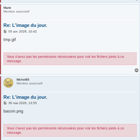
Marie
Membre associatif
Re: L'image du jour.
M
05 avr. 2026, 10:42
e
s
tmp.gif
s
a
g
e
Vous n’avez pas les permissions nécessaires pour voir les fichiers joints à ce
message.
Michel86
Membre associatif
Re: L'image du jour.
M
30 mai 2026, 13:55
e
s
bassin.png
s
a
g
e
Vous n’avez pas les permissions nécessaires pour voir les fichiers joints à ce
message.