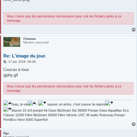
s
a
g
e
Vous n’avez pas les permissions nécessaires pour voir les fichiers joints à ce
message.
Chiwawa
Membre associatif
Re: L'image du jour.
M
17 juil. 2026, 09:48
e
s
Coucou à tous
s
giphy.gif
a
g
e
Vous n’avez pas les permissions nécessaires pour voir les fichiers joints à ce
message.
l'eau, la vie
-
sauver un arbre, c'est sauver la nature
Bassin 15 m3 pompé Kit Oase BioSmart Set 36000 Pompe Oase AquaMax Eco
Classic 11500 Filtre BioSmart 36000 Filtre Vitronic UVC 36 watts Ruisseau Pompe
PondEco Next 5000 Superfish
Rgz
Membre associatif