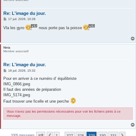
Re: L'image du jour.
M
17 juil. 2026, 10:28
e
s
Vla les gyro
nous porte pas la poisse
s
a
g
e
Ninia
Membre associatif
Re: L'image du jour.
M
18 juil. 2026, 15:32
e
s
Pour en arriver à ce numéro d’ équilibriste
s
IMG_0866.jpeg
a
g
Il faut des années de préparation
e
IMG_5174.jpeg
Faut trouver une ficelle et une perche
Vous n’avez pas les permissions nécessaires pour voir les fichiers joints à ce
message.
Page
329
sur
331
1
327
328
329
330
331
Précédente
Suiv
3305 messages
…