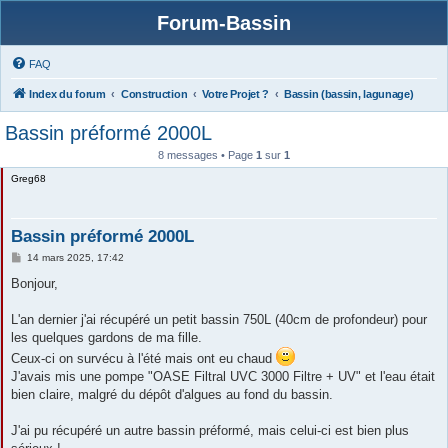
Forum-Bassin
FAQ
Index du forum
Construction
Votre Projet ?
Bassin (bassin, lagunage)
Bassin préformé 2000L
8 messages • Page
1
sur
1
Greg68
Bassin préformé 2000L
M
14 mars 2025, 17:42
e
s
Bonjour,
s
a
g
L'an dernier j'ai récupéré un petit bassin 750L (40cm de profondeur) pour
e
les quelques gardons de ma fille.
Ceux-ci on survécu à l'été mais ont eu chaud
J'avais mis une pompe "OASE Filtral UVC 3000 Filtre + UV" et l'eau était
bien claire, malgré du dépôt d'algues au fond du bassin.
J'ai pu récupéré un autre bassin préformé, mais celui-ci est bien plus