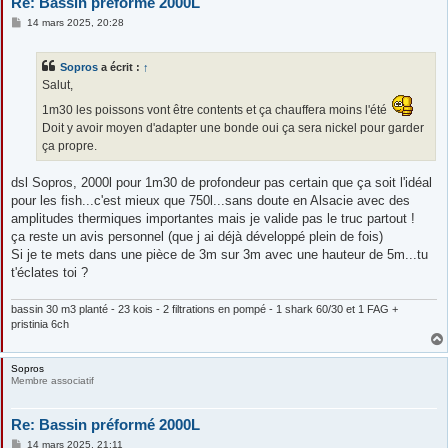
Re: Bassin préformé 2000L
M
14 mars 2025, 20:28
e
s
s
Sopros
a écrit :
↑
a
g
Salut,
e
1m30 les poissons vont être contents et ça chauffera moins l'été
Doit y avoir moyen d'adapter une bonde oui ça sera nickel pour garder
ça propre.
dsl Sopros, 2000l pour 1m30 de profondeur pas certain que ça soit l'idéal
pour les fish...c'est mieux que 750l...sans doute en Alsacie avec des
amplitudes thermiques importantes mais je valide pas le truc partout !
ça reste un avis personnel (que j ai déjà développé plein de fois)
Si je te mets dans une pièce de 3m sur 3m avec une hauteur de 5m...tu
t'éclates toi ?
bassin 30 m3 planté - 23 kois - 2 filtrations en pompé - 1 shark 60/30 et 1 FAG +
pristinia 6ch
Sopros
Membre associatif
Re: Bassin préformé 2000L
M
14 mars 2025, 21:11