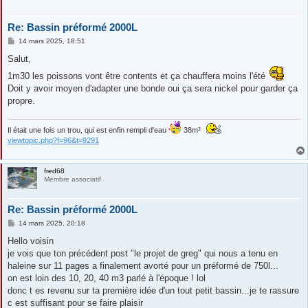
Re: Bassin préformé 2000L
M
14 mars 2025, 18:51
e
s
Salut,
s
a
1m30 les poissons vont être contents et ça chauffera moins l'été
g
Doit y avoir moyen d'adapter une bonde oui ça sera nickel pour garder ça
e
propre.
Il était une fois un trou, qui est enfin rempli d'eau
38m³
viewtopic.php?f=96&t=9291
fred68
Membre associatif
Re: Bassin préformé 2000L
M
14 mars 2025, 20:18
e
s
Hello voisin
s
je vois que ton précédent post "le projet de greg" qui nous a tenu en
a
g
haleine sur 11 pages a finalement avorté pour un préformé de 750l...
e
on est loin des 10, 20, 40 m3 parlé à l'époque ! lol
donc t es revenu sur ta première idée d'un tout petit bassin...je te rassure
c est suffisant pour se faire plaisir