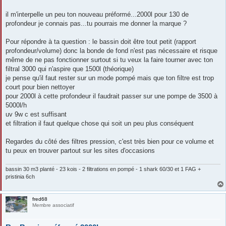
il m'interpelle un peu ton nouveau préformé...2000l pour 130 de
profondeur je connais pas...tu pourrais me donner la marque ?
Pour répondre à ta question : le bassin doit être tout petit (rapport
profondeur/volume) donc la bonde de fond n'est pas nécessaire et risque
même de ne pas fonctionner surtout si tu veux la faire tourner avec ton
filtral 3000 qui n'aspire que 1500l (théorique)
je pense qu'il faut rester sur un mode pompé mais que ton filtre est trop
court pour bien nettoyer
pour 2000l à cette profondeur il faudrait passer sur une pompe de 3500 à
5000l/h
uv 9w c est suffisant
et filtration il faut quelque chose qui soit un peu plus conséquent
Regardes du côté des filtres pression, c'est très bien pour ce volume et
tu peux en trouver partout sur les sites d'occasions
bassin 30 m3 planté - 23 kois - 2 filtrations en pompé - 1 shark 60/30 et 1 FAG +
pristinia 6ch
fred68
Membre associatif