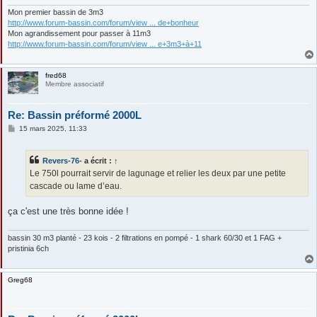
e
Mon premier bassin de 3m3
http://www.forum-bassin.com/forum/view ... de+bonheur
Mon agrandissement pour passer à 11m3
http://www.forum-bassin.com/forum/view ... e+3m3+à+11
fred68
Membre associatif
Re: Bassin préformé 2000L
M
15 mars 2025, 11:33
e
s
s
Revers-76-
a écrit :
↑
a
g
Le 750l pourrait servir de lagunage et relier les deux par une petite
e
cascade ou lame d’eau.
ça c'est une très bonne idée !
bassin 30 m3 planté - 23 kois - 2 filtrations en pompé - 1 shark 60/30 et 1 FAG +
pristinia 6ch
Greg68