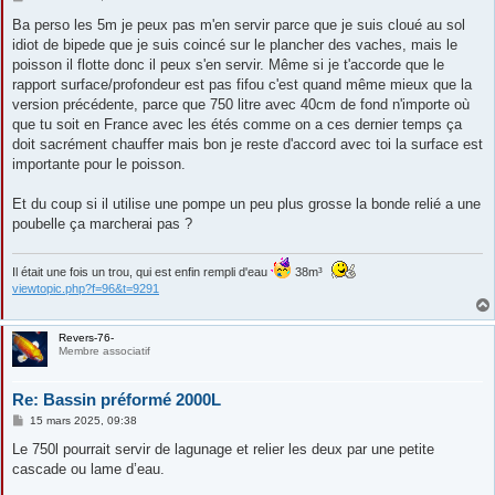
e
s
Ba perso les 5m je peux pas m'en servir parce que je suis cloué au sol
s
idiot de bipede que je suis coincé sur le plancher des vaches, mais le
a
g
poisson il flotte donc il peux s'en servir. Même si je t'accorde que le
e
rapport surface/profondeur est pas fifou c'est quand même mieux que la
version précédente, parce que 750 litre avec 40cm de fond n'importe où
que tu soit en France avec les étés comme on a ces dernier temps ça
doit sacrément chauffer mais bon je reste d'accord avec toi la surface est
importante pour le poisson.
Et du coup si il utilise une pompe un peu plus grosse la bonde relié a une
poubelle ça marcherai pas ?
Il était une fois un trou, qui est enfin rempli d'eau
38m³
viewtopic.php?f=96&t=9291
Revers-76-
Membre associatif
Re: Bassin préformé 2000L
M
15 mars 2025, 09:38
e
s
Le 750l pourrait servir de lagunage et relier les deux par une petite
s
cascade ou lame d’eau.
a
g