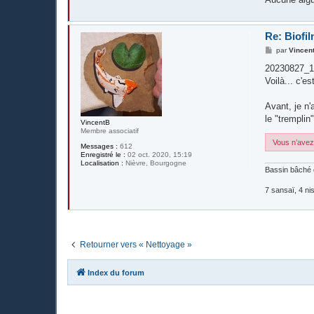
Re: Biofil
M
par
Vincen
e
s
20230827_1
s
Voilà... c'
a
g
e
Avant, je n'
le "trempli
VincentB
Membre associatif
Vous n’avez 
Messages :
612
Enregistré le :
02 oct. 2020, 15:19
Localisation :
Nièvre, Bourgogne
Bassin bâché 
7 sansaï, 4 nis
Retourner vers « Nettoyage »
Index du forum