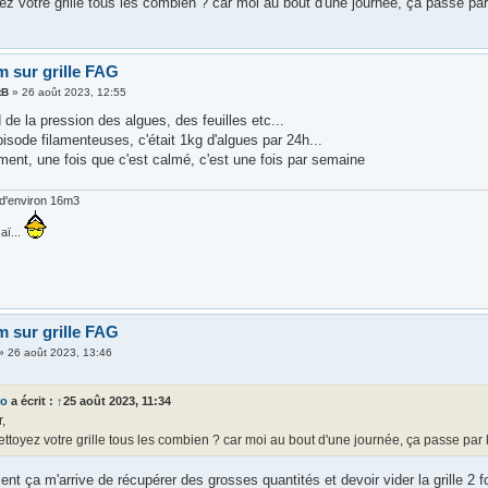
z votre grille tous les combien ? car moi au bout d'une journée, ça passe par 
m sur grille FAG
tB
»
26 août 2023, 12:55
de la pression des algues, des feuilles etc...
pisode filamenteuses, c'était 1kg d'algues par 24h...
ment, une fois que c'est calmé, c'est une fois par semaine
d'environ 16m3
aï...
m sur grille FAG
»
26 août 2023, 13:46
ro
a écrit :
↑
25 août 2023, 11:34
,
ttoyez votre grille tous les combien ? car moi au bout d'une journée, ça passe par l
t ça m'arrive de récupérer des grosses quantités et devoir vider la grille 2 f