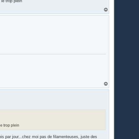
le trop plein
H
a
u
t
H
a
u
t
e trop plein
ois par jour...chez moi pas de filamenteuses, juste des