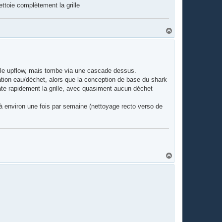
ettoie complètement la grille
H
a
u
t
ès le upflow, mais tombe via une cascade dessus.
aration eau/déchet, alors que la conception de base du shark
olmate rapidement la grille, avec quasiment aucun déchet
à environ une fois par semaine (nettoyage recto verso de
H
a
u
t