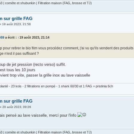
 | comète et shubunkin | Filtration maison (FAG, brosse et TJ)
m sur grille FAG
»
19 août 2023, 21:58
e59
a écrit :
↑
19 août 2023, 21:14
 pour retirer le bio film vous procédez comment, j'ai vu qu'ils vendent des produit
e n'est il pas suffisant ?
up de jet pression (recto verso) suffit.
est tous les 10 jours
ient trop vite, passer la grille inox au lave vaisselle
lanté - 23 kois - 2 filtrations en pompé - 1 shark 60/30 et 1 FAG + pristinia 6ch
m sur grille FAG
»
20 août 2023, 09:26
ais pensé au lave vaisselle, merci pour l'info
 | comète et shubunkin | Filtration maison (FAG, brosse et TJ)