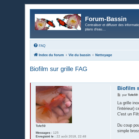
Forum-Bassin
Centraliser et diffuser des informati
plans d’eau....
FAQ
Index du forum
Vie du bassin
Nettoyage
Biofilm sur grille FAG
Biofilm 
M
par
Tofe59
e
s
La grille in
s
l'intérieur)
a
g
C'est un Fi
e
Du coup pour
Tofe59
simple bross
Messages :
125
Enregistré le :
22 août 2018, 22:48