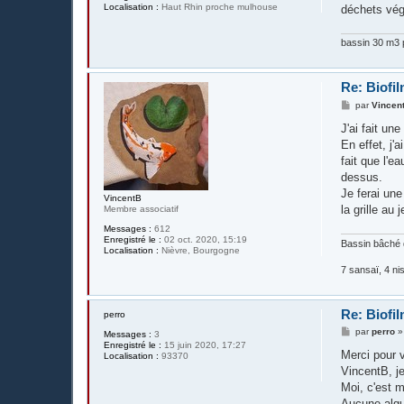
Localisation :
Haut Rhin proche mulhouse
déchets végé
bassin 30 m3 p
Re: Biofil
M
par
Vincen
e
s
J'ai fait un
s
En effet, j'
a
g
fait que l'e
e
dessus.
Je ferai un
VincentB
la grille au j
Membre associatif
Messages :
612
Enregistré le :
02 oct. 2020, 15:19
Bassin bâché 
Localisation :
Nièvre, Bourgogne
7 sansaï, 4 nis
Re: Biofil
perro
M
par
perro
Messages :
3
e
Enregistré le :
15 juin 2020, 17:27
s
Merci pour 
Localisation :
93370
s
VincentB, je
a
g
Moi, c'est m
e
Aucune algu