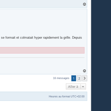
H
a
u
t
se formait et colmatait hyper rapidement la grille. Depuis
H
a
u
1
2
Suivante
16 messages
t
Aller à
Heures au format
UTC+02:00