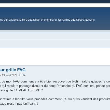
ons sur la faune, la flore aquatique, et promouvoir les jardins aquatiques, bassins,
sur grille FAG
»
19 août 2023, 21:14
ox de mon FAG commence a être bien recouvert de biofilm (alors qu'avec le couve
 ce qui réduit le passage d'eau et du coup l'efficacité du FAG car l'eau passe par
ltre à grille COMPACT SIEVE 2
 retirer le bio film vous procédez comment, j'ai vu qu'ils vendent des produi
age n'est il pas suffisant ?