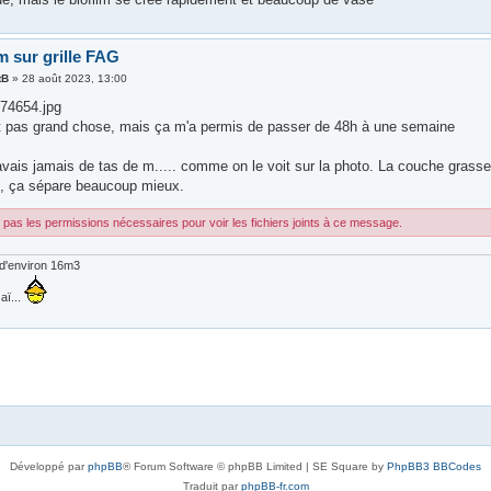
m sur grille FAG
tB
»
28 août 2023, 13:00
74654.jpg
est pas grand chose, mais ça m'a permis de passer de 48h à une semaine
avais jamais de tas de m..... comme on le voit sur la photo. La couche grasse 
n", ça sépare beaucoup mieux.
pas les permissions nécessaires pour voir les fichiers joints à ce message.
d'environ 16m3
aï...
Développé par
phpBB
® Forum Software © phpBB Limited | SE Square by
PhpBB3 BBCodes
Traduit par
phpBB-fr.com