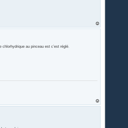
H
a
u
t
e chlorhydrique au pinceau est c’est réglé.
H
a
u
t