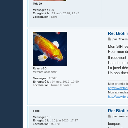
Tofe59
Messages :
125
Enregistré le :
22 août 2018, 22:48
Localisation :
Nord
Re: Biofil
M
par
Revers
e
s
Mon SIFI est
s
Pour mon di
a
g
Il redevien
e
L’acide est 
La javel déc
Revers-76-
Membre associatif
Un bon rinça
Messages :
13598
Enregistré le :
04 nov. 2016, 10:50
Mon premier 
Localisation :
Marne la Vallée
http://www.fo
Mon agrandis
http://www.fo
Re: Biofil
perro
M
par
perro
Messages :
3
e
Enregistré le :
15 juin 2020, 17:27
s
bonjour,
Localisation :
93370
s