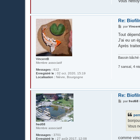
Vous nettoye
a
g
e
Re: Biofil
M
par
Vincen
e
s
Tout dépend 
s
J'ai eu un é
a
g
Après traite
e
Bassin bâché 
VincentB
Membre associatif
7 sansaï, 4 nis
Messages :
612
Enregistré le :
02 oct. 2020, 15:19
Localisation :
Nièvre, Bourgogne
Re: Biofil
M
par
fred68
e
s
s
per
a
g
bonjour
e
fred68
Vous ne
Membre associatif
Messages :
3701
comme vincen
Enregistré le :
27 août 2017, 12:08