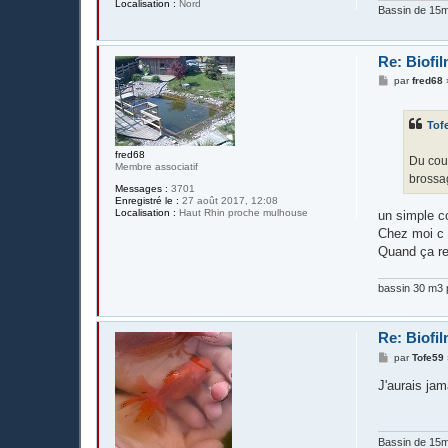
Localisation :
Nord
Bassin de 15m3
Re: Biofil
M
par
fred68
e
s
s
Tof
a
g
e
fred68
Du coup
Membre associatif
brossag
Messages :
3701
Enregistré le :
27 août 2017, 12:08
Localisation :
Haut Rhin proche mulhouse
un simple co
Chez moi c 
Quand ça rev
bassin 30 m3 p
Re: Biofil
M
par
Tofe59
e
s
J'aurais jam
s
a
g
e
Bassin de 15m3