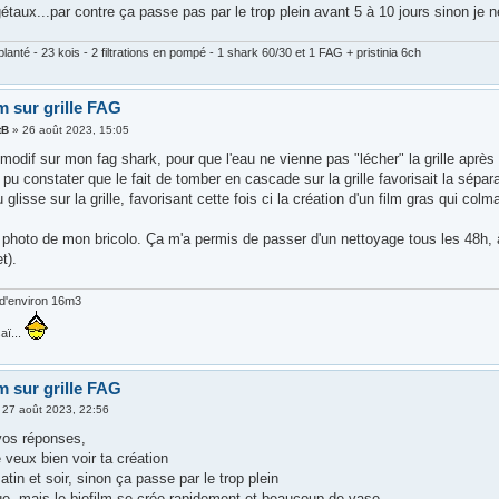
taux...par contre ça passe pas par le trop plein avant 5 à 10 jours sinon je n
lanté - 23 kois - 2 filtrations en pompé - 1 shark 60/30 et 1 FAG + pristinia 6ch
m sur grille FAG
tB
»
26 août 2023, 15:05
e modif sur mon fag shark, pour que l'eau ne vienne pas "lécher" la grille apr
ai pu constater que le fait de tomber en cascade sur la grille favorisait la sép
au glisse sur la grille, favorisant cette fois ci la création d'un film gras qui c
e photo de mon bricolo. Ça m'a permis de passer d'un nettoyage tous les 48h, 
et).
d'environ 16m3
aï...
m sur grille FAG
»
27 août 2023, 22:56
vos réponses,
 veux bien voir ta création
atin et soir, sinon ça passe par le trop plein
e, mais le biofilm se crée rapidement et beaucoup de vase