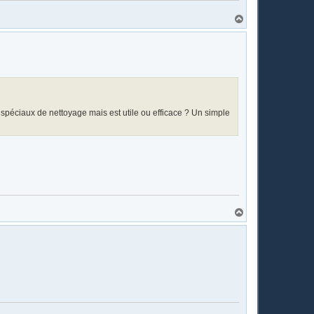
H
a
u
t
s spéciaux de nettoyage mais est utile ou efficace ? Un simple
H
a
u
t