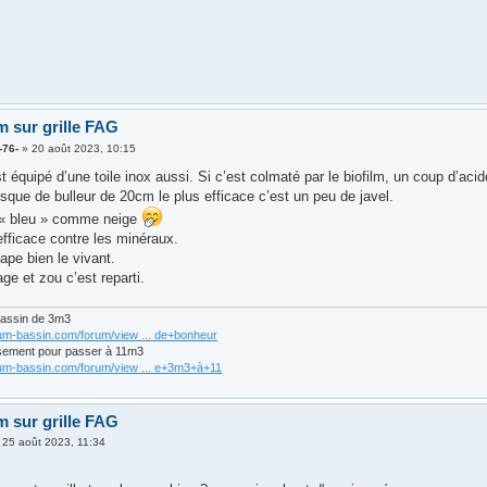
m sur grille FAG
-76-
»
20 août 2023, 10:15
 équipé d’une toile inox aussi. Si c’est colmaté par le biofilm, un coup d’acid
sque de bulleur de 20cm le plus efficace c’est un peu de javel.
t « bleu » comme neige
efficace contre les minéraux.
ape bien le vivant.
ge et zou c’est reparti.
bassin de 3m3
rum-bassin.com/forum/view ... de+bonheur
sement pour passer à 11m3
rum-bassin.com/forum/view ... e+3m3+à+11
m sur grille FAG
»
25 août 2023, 11:34