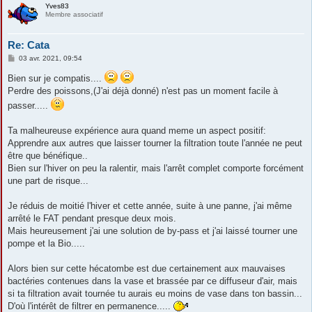
Yves83
Membre associatif
Re: Cata
M
03 avr. 2021, 09:54
e
s
Bien sur je compatis....
s
Perdre des poissons,(J'ai déjà donné) n'est pas un moment facile à
a
g
passer.....
e
Ta malheureuse expérience aura quand meme un aspect positif:
Apprendre aux autres que laisser tourner la filtration toute l'année ne peut
être que bénéfique..
Bien sur l'hiver on peu la ralentir, mais l'arrêt complet comporte forcément
une part de risque...
Je réduis de moitié l'hiver et cette année, suite à une panne, j'ai même
arrêté le FAT pendant presque deux mois.
Mais heureusement j'ai une solution de by-pass et j'ai laissé tourner une
pompe et la Bio.....
Alors bien sur cette hécatombe est due certainement aux mauvaises
bactéries contenues dans la vase et brassée par ce diffuseur d'air, mais
si ta filtration avait tournée tu aurais eu moins de vase dans ton bassin...
D'où l'intérêt de filtrer en permanence.....