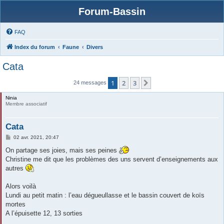
Forum-Bassin
FAQ
Index du forum
Faune
Divers
Cata
1
2
3
Suivante
24 messages
Ninia
Membre associatif
Cata
M
02 avr. 2021, 20:47
e
s
On partage ses joies, mais ses peines
s
Christine me dit que les problèmes des uns servent d’enseignements aux
a
g
autres
e
Alors voilà
Lundi au petit matin : l’eau dégueullasse et le bassin couvert de koïs
mortes
A l’épuisette 12, 13 sorties