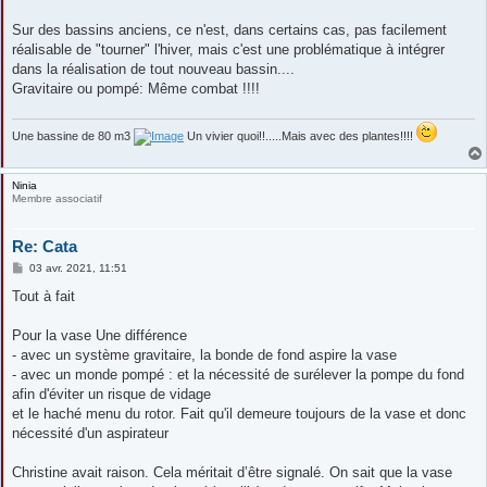
Sur des bassins anciens, ce n'est, dans certains cas, pas facilement
réalisable de "tourner" l'hiver, mais c'est une problématique à intégrer
dans la réalisation de tout nouveau bassin....
Gravitaire ou pompé: Même combat !!!!
Une bassine de 80 m3
Un vivier quoi!!.....Mais avec des plantes!!!!
Ninia
Membre associatif
Re: Cata
M
03 avr. 2021, 11:51
e
s
Tout à fait
s
a
g
Pour la vase Une différence
e
- avec un système gravitaire, la bonde de fond aspire la vase
- avec un monde pompé : et la nécessité de surélever la pompe du fond
afin d'éviter un risque de vidage
et le haché menu du rotor. Fait qu'il demeure toujours de la vase et donc
nécessité d'un aspirateur
Christine avait raison. Cela méritait d’être signalé. On sait que la vase