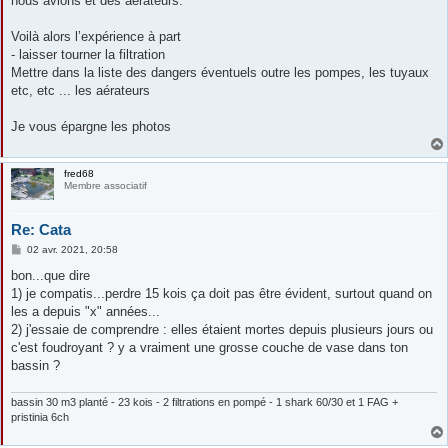
nous avions et des aérateurs.
Voilà alors l’expérience à part
- laisser tourner la filtration
Mettre dans la liste des dangers éventuels outre les pompes, les tuyaux
etc, etc ... les aérateurs
Je vous épargne les photos
fred68
Membre associatif
Re: Cata
M
02 avr. 2021, 20:58
e
s
bon...que dire
s
1) je compatis...perdre 15 kois ça doit pas être évident, surtout quand on
a
g
les a depuis "x" années...
e
2) j'essaie de comprendre : elles étaient mortes depuis plusieurs jours ou
c'est foudroyant ? y a vraiment une grosse couche de vase dans ton
bassin ?
bassin 30 m3 planté - 23 kois - 2 filtrations en pompé - 1 shark 60/30 et 1 FAG +
pristinia 6ch