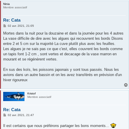
Ninia
Membre associatif
Re: Cata
M
02 avr. 2021, 21:05
e
s
Mortes dans la nuit pour la douzaine et dans la journée pour les 4 autres
s
La vase difficile de dire avec les algues qui recouvrent les bords Disons
a
g
entre 2 et 5 cm sur la majorité La cuve plutôt plus avec les feuilles.
e
Les algues je ne sais pas ce que c'est, elles couvrent les bords comme
un tapis font 1-2 cm , sont vertes et decacage de la vase marron en
mourant et se régénèrent vertes.
En sus des koïs, les poissons japonais y sont tous passés. Nous les
avions dans un autre bassin et on les avez transférés en prévision d'un
hiver rigoureux
Kristof
Membre associatif
Re: Cata
M
02 avr. 2021, 21:47
e
s
Il est certains que nous préférons partager les bons moments...
s
a