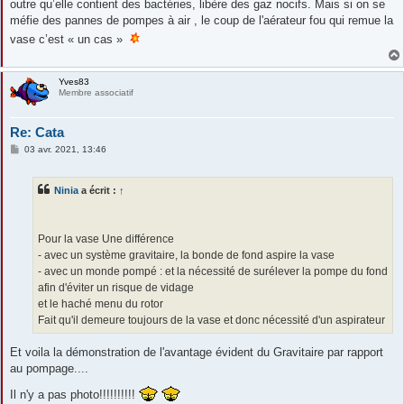
outre qu’elle contient des bactéries, libère des gaz nocifs. Mais si on se
méfie des pannes de pompes à air , le coup de l'aérateur fou qui remue la
vase c’est « un cas »
Yves83
Membre associatif
Re: Cata
M
03 avr. 2021, 13:46
e
s
s
Ninia
a écrit :
↑
a
g
e
Pour la vase Une différence
- avec un système gravitaire, la bonde de fond aspire la vase
- avec un monde pompé : et la nécessité de surélever la pompe du fond
afin d'éviter un risque de vidage
et le haché menu du rotor
Fait qu'il demeure toujours de la vase et donc nécessité d'un aspirateur
Et voila la démonstration de l'avantage évident du Gravitaire par rapport
au pompage....
Il n'y a pas photo!!!!!!!!!!