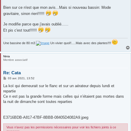
Bien sur ce n'est que mon avis...Mais si nouveau bassin: Mode
gravitaire, sinon rien!!!!!!
Je modifie parce que j'avais oublié......
Et pis c'est tout!!!!!!
Une bassine de 80 m3
Un vivier quoi!!.....Mais avec des plantes!!!!
Ninia
Membre associatif
Re: Cata
M
03 avr. 2021, 13:52
e
s
La koï qui demeurait sur le flanc et sur un aérateur depuis lundi et
s
repartie
a
g
Ce n est pas la grande forme mais celles qui n’étaient pas mortes dans
e
la nuit de dimanche sont toutes reparties
E3716BDB-A817-47BF-8BBB-08405D4082A9.jpeg
Vous n’avez pas les permissions nécessaires pour voir les fichiers joints à ce