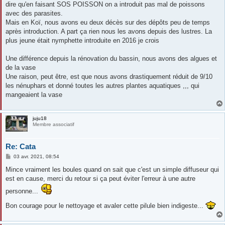
dire qu'en faisant SOS POISSON on a introduit pas mal de poissons
avec des parasites.
Mais en Koï, nous avons eu deux décès sur des dépôts peu de temps
après introduction. A part ça rien nous les avons depuis des lustres. La
plus jeune était nymphette introduite en 2016 je crois
Une différence depuis la rénovation du bassin, nous avons des algues et
de la vase
Une raison, peut être, est que nous avons drastiquement réduit de 9/10
les nénuphars et donné toutes les autres plantes aquatiques ,,, qui
mangeaient la vase
juju18
Membre associatif
Re: Cata
M
03 avr. 2021, 08:54
e
s
Mince vraiment les boules quand on sait que c'est un simple diffuseur qui
s
est en cause, merci du retour si ça peut éviter l'erreur à une autre
a
g
personne...
e
Bon courage pour le nettoyage et avaler cette pilule bien indigeste...