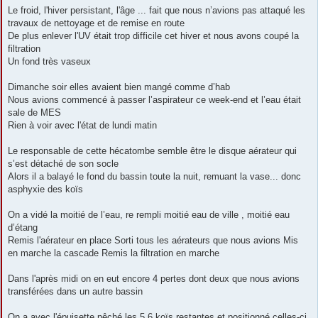
Le froid, l'hiver persistant, l'âge ... fait que nous n’avions pas attaqué les
travaux de nettoyage et de remise en route
De plus enlever l'UV était trop difficile cet hiver et nous avons coupé la
filtration
Un fond très vaseux
Dimanche soir elles avaient bien mangé comme d’hab
Nous avions commencé à passer l’aspirateur ce week-end et l’eau était
sale de MES
Rien à voir avec l'état de lundi matin
Le responsable de cette hécatombe semble être le disque aérateur qui
s’est détaché de son socle
Alors il a balayé le fond du bassin toute la nuit, remuant la vase... donc
asphyxie des koïs
On a vidé la moitié de l’eau, re rempli moitié eau de ville , moitié eau
d’étang
Remis l'aérateur en place Sorti tous les aérateurs que nous avions Mis
en marche la cascade Remis la filtration en marche
Dans l'après midi on en eut encore 4 pertes dont deux que nous avions
transférées dans un autre bassin
On a avec l'épuisette pêché les 5 6 koïs restantes et positionné celles-ci