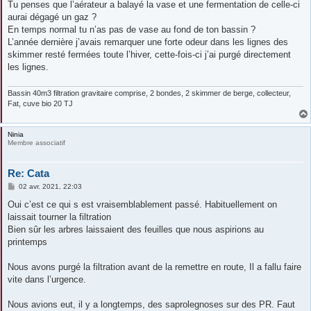
Tu penses que l’aérateur a balayé la vase et une fermentation de celle-ci
g
aurai dégagé un gaz ?
e
En temps normal tu n’as pas de vase au fond de ton bassin ?
L’année dernière j’avais remarquer une forte odeur dans les lignes des
skimmer resté fermées toute l’hiver, cette-fois-ci j’ai purgé directement
les lignes.
Bassin 40m3 filtration gravitaire comprise, 2 bondes, 2 skimmer de berge, collecteur,
Fat, cuve bio 20 TJ
Ninia
Membre associatif
Re: Cata
M
02 avr. 2021, 22:03
e
s
Oui c’est ce qui s est vraisemblablement passé. Habituellement on
s
laissait tourner la filtration
a
g
Bien sûr les arbres laissaient des feuilles que nous aspirions au
e
printemps
Nous avons purgé la filtration avant de la remettre en route, Il a fallu faire
vite dans l’urgence.
Nous avions eut, il y a longtemps, des saprolegnoses sur des PR. Faut