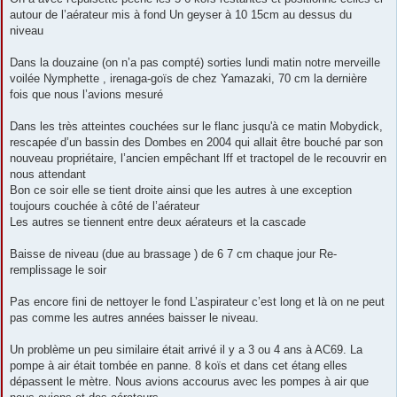
autour de l’aérateur mis à fond Un geyser à 10 15cm au dessus du
niveau
Dans la douzaine (on n’a pas compté) sorties lundi matin notre merveille
voilée Nymphette , irenaga-goïs de chez Yamazaki, 70 cm la dernière
fois que nous l’avions mesuré
Dans les très atteintes couchées sur le flanc jusqu'à ce matin Mobydick,
rescapée d’un bassin des Dombes en 2004 qui allait être bouché par son
nouveau propriétaire, l’ancien empêchant lff et tractopel de le recouvrir en
nous attendant
Bon ce soir elle se tient droite ainsi que les autres à une exception
toujours couchée à côté de l’aérateur
Les autres se tiennent entre deux aérateurs et la cascade
Baisse de niveau (due au brassage ) de 6 7 cm chaque jour Re-
remplissage le soir
Pas encore fini de nettoyer le fond L’aspirateur c’est long et là on ne peut
pas comme les autres années baisser le niveau.
Un problème un peu similaire était arrivé il y a 3 ou 4 ans à AC69. La
pompe à air était tombée en panne. 8 koïs et dans cet étang elles
dépassent le mètre. Nous avions accourus avec les pompes à air que