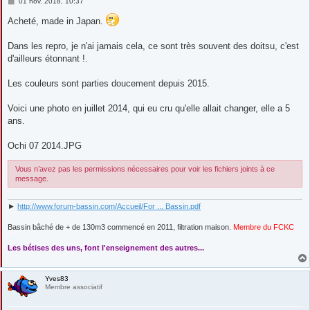
M
01 nov. 2018, 10:37
e
s
Acheté, made in Japan.
s
a
g
Dans les repro, je n'ai jamais cela, ce sont très souvent des doitsu, c'est
e
d'ailleurs étonnant !.
Les couleurs sont parties doucement depuis 2015.
Voici une photo en juillet 2014, qui eu cru qu'elle allait changer, elle a 5
ans.
Ochi 07 2014.JPG
Vous n’avez pas les permissions nécessaires pour voir les fichiers joints à ce
message.
►
http://www.forum-bassin.com/Accueil/For ... Bassin.pdf
Bassin bâché de + de 130m3 commencé en 2011, filtration maison.
Membre du FCKC
....
Les bétises des uns, font l'enseignement des autres...
Yves83
Membre associatif