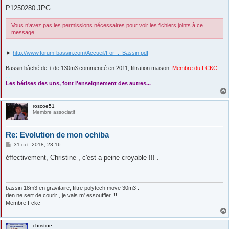
P1250280.JPG
Vous n’avez pas les permissions nécessaires pour voir les fichiers joints à ce
message.
►
http://www.forum-bassin.com/Accueil/For ... Bassin.pdf
Bassin bâché de + de 130m3 commencé en 2011, filtration maison.
Membre du FCKC
....
Les bétises des uns, font l'enseignement des autres...
roscoe51
Membre associatif
Re: Evolution de mon ochiba
M
31 oct. 2018, 23:16
e
s
éffectivement, Christine , c'est a peine croyable !!! .
s
a
g
e
bassin 18m3 en gravitaire, filtre polytech move 30m3 .
rien ne sert de courir , je vais m' essouffler !!! .
Membre Fckc
christine