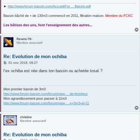
►
http://www.forum-bassin.com/Accueil/For ... Bassin.pdf
Bassin bâché de + de 130m3 commencé en 2011, filtration maison.
Membre du FCKC
....
Les bétises des uns, font l'enseignement des autres...
Revers-76-
Membre associatif
Re: Evolution de mon ochiba
M
01 nov. 2018, 09:27
e
s
l’ex ochiba est née dans ton bassin ou achetée tosaï ?
s
a
g
e
Mon premier bassin de 3m3
http://www.forum-bassin.com/forum/view ... de+bonheur
Mon agrandissement pour passer à 11m3
http://www.forum-bassin.com/forum/view ... e+3m3+à+11
christine
Membre associatif
Re: Evolution de mon ochiba