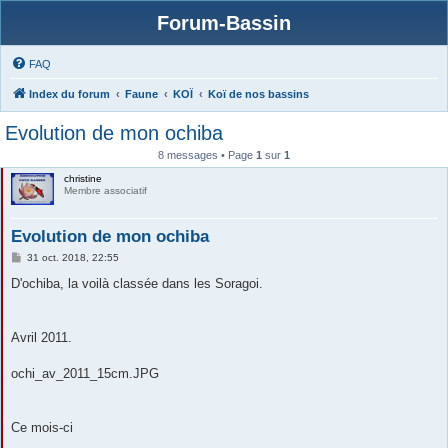
Forum-Bassin
FAQ
Index du forum
Faune
KOÏ
Koï de nos bassins
Evolution de mon ochiba
8 messages • Page
1
sur
1
christine
Membre associatif
Evolution de mon ochiba
M
31 oct. 2018, 22:55
e
s
D'ochiba, la voilà classée dans les Soragoi.
s
a
g
e
Avril 2011.
ochi_av_2011_15cm.JPG
Ce mois-ci