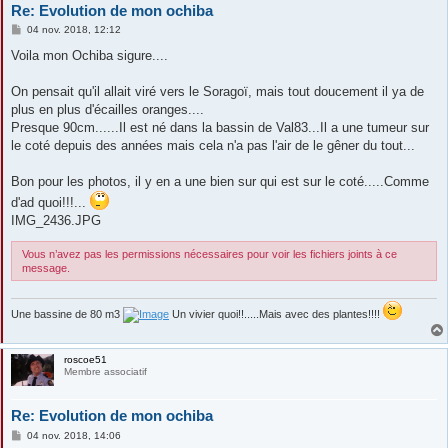
Re: Evolution de mon ochiba
M
04 nov. 2018, 12:12
e
s
Voila mon Ochiba sigure....
s
a
g
On pensait qu'il allait viré vers le Soragoï, mais tout doucement il ya de
e
plus en plus d'écailles oranges....
Presque 90cm......Il est né dans la bassin de Val83...Il a une tumeur sur
le coté depuis des années mais cela n'a pas l'air de le gêner du tout...
Bon pour les photos, il y en a une bien sur qui est sur le coté.....Comme
d'ad quoi!!!...
IMG_2436.JPG
Vous n’avez pas les permissions nécessaires pour voir les fichiers joints à ce
message.
Une bassine de 80 m3
Un vivier quoi!!.....Mais avec des plantes!!!!
roscoe51
Membre associatif
Re: Evolution de mon ochiba
M
04 nov. 2018, 14:06
e