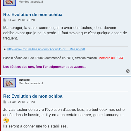
Membre associatif
Re: Evolution de mon ochiba
M
31 oct. 2018, 23:20
e
s
Ma soragoi, la vraie, commençait à avoir des taches, donc devenir
s
ochiba avant que je ne la perde. Il faut savoir que c'est quelque chose de
a
g
fréquent.
e
►
http://www.forum-bassin.com/Accueil/For ... Bassin.pdf
Bassin bâché de + de 130m3 commencé en 2011, filtration maison.
Membre du FCKC
....
Les bétises des uns, font l'enseignement des autres...
christine
Membre associatif
Re: Evolution de mon ochiba
M
31 oct. 2018, 23:23
e
s
Je vais tacher de suivre l'évolution d'autres kois, surtout ceux nés cette
s
année dans le bassin, et il y en a un certain nombre, genre kumunryu...
a
g
e
Ils seront à donner une fois stabilisés.