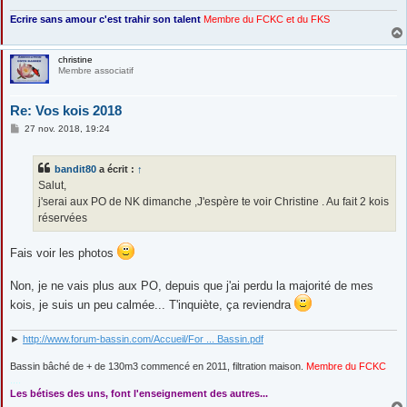
Ecrire sans amour c'est trahir son talent
Membre du FCKC
et du FKS
christine
Membre associatif
Re: Vos kois 2018
M
27 nov. 2018, 19:24
e
s
s
bandit80
a écrit :
↑
a
g
Salut,
e
j'serai aux PO de NK dimanche ,J'espère te voir Christine . Au fait 2 kois
réservées
Fais voir les photos
Non, je ne vais plus aux PO, depuis que j'ai perdu la majorité de mes
kois, je suis un peu calmée... T'inquiète, ça reviendra
►
http://www.forum-bassin.com/Accueil/For ... Bassin.pdf
Bassin bâché de + de 130m3 commencé en 2011, filtration maison.
Membre du FCKC
....
Les bétises des uns, font l'enseignement des autres...