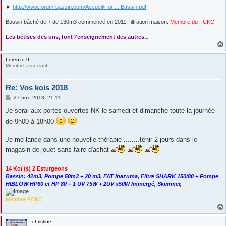
►
http://www.forum-bassin.com/Accueil/For ... Bassin.pdf
Bassin bâché de + de 130m3 commencé en 2011, filtration maison.
Membre du FCKC
....
Les bétises des uns, font l'enseignement des autres...
Lorenzo76
Membre associatif
Re: Vos kois 2018
M
27 nov. 2018, 21:11
e
s
Je serai aux portes ouvertes NK le samedi et dimanche toute la journée
s
de 9h00 à 18h00
a
g
e
Je me lance dans une nouvelle thérapie ........tenir 2 jours dans le
magasin de jouet sans faire d'achat
14 Koï (s) 2 Esturgeons
Bassin: 42m3, Pompe 50m3 + 20 m3, FAT Inazuma, Filtre SHARK 150/80 + Pompe
HIBLOW HP60 et HP 80 + 1 UV 75W + 2UV x50W Immergé, Skimmer,
Membre FCKC
christine