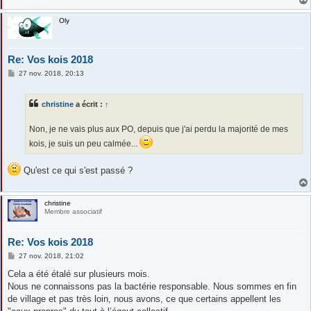
Oly
Re: Vos kois 2018
M
27 nov. 2018, 20:13
e
s
s
christine
a écrit :
↑
a
g
e
Non, je ne vais plus aux PO, depuis que j'ai perdu la majorité de mes
kois, je suis un peu calmée...
Qu'est ce qui s'est passé ?
christine
Membre associatif
Re: Vos kois 2018
M
27 nov. 2018, 21:02
e
s
Cela a été étalé sur plusieurs mois.
s
Nous ne connaissons pas la bactérie responsable. Nous sommes en fin
a
g
de village et pas très loin, nous avons, ce que certains appellent les
e