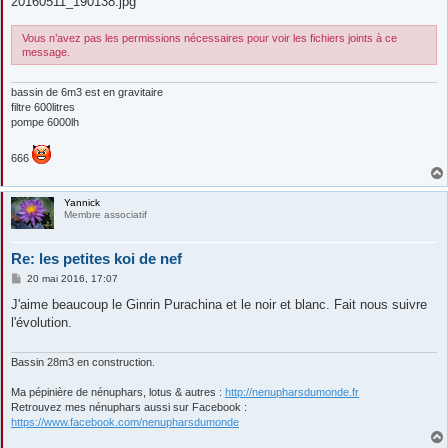
20160511_190138.jpg
a
g
e
Vous n’avez pas les permissions nécessaires pour voir les fichiers joints à ce
message.
bassin de 6m3 est en gravitaire
filtre 600litres
pompe 6000lh
666
Yannick
Membre associatif
Re: les petites koi de nef
M
20 mai 2016, 17:07
e
s
J'aime beaucoup le Ginrin Purachina et le noir et blanc. Fait nous suivre
s
l'évolution.
a
g
e
Bassin 28m3 en construction.
Ma pépinière de nénuphars, lotus & autres :
http://nenupharsdumonde.fr
Retrouvez mes nénuphars aussi sur Facebook :
https://www.facebook.com/nenupharsdumonde