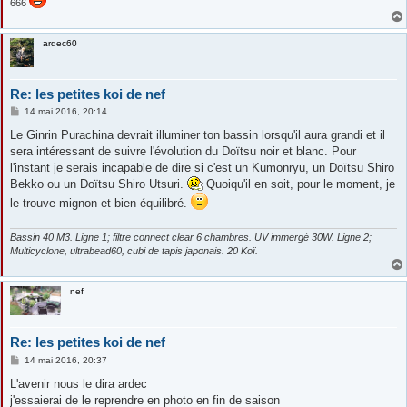
666
ardec60
Re: les petites koi de nef
M
14 mai 2016, 20:14
e
s
Le Ginrin Purachina devrait illuminer ton bassin lorsqu'il aura grandi et il
s
sera intéressant de suivre l'évolution du Doïtsu noir et blanc. Pour
a
g
l'instant je serais incapable de dire si c'est un Kumonryu, un Doïtsu Shiro
e
Bekko ou un Doïtsu Shiro Utsuri.
Quoiqu'il en soit, pour le moment, je
le trouve mignon et bien équilibré.
Bassin 40 M3. Ligne 1; filtre connect clear 6 chambres. UV immergé 30W. Ligne 2;
Multicyclone, ultrabead60, cubi de tapis japonais. 20 Koï.
nef
Re: les petites koi de nef
M
14 mai 2016, 20:37
e
s
L'avenir nous le dira ardec
s
j'essaierai de le reprendre en photo en fin de saison
a