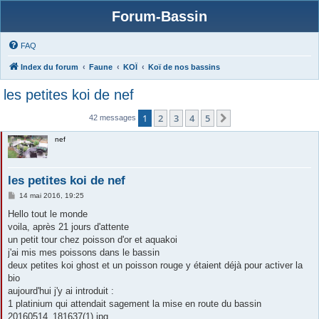
Forum-Bassin
FAQ
Index du forum
Faune
KOÏ
Koï de nos bassins
les petites koi de nef
1
2
3
4
5
Suivante
42 messages
nef
les petites koi de nef
M
14 mai 2016, 19:25
e
s
Hello tout le monde
s
voila, après 21 jours d'attente
a
g
un petit tour chez poisson d'or et aquakoi
e
j'ai mis mes poissons dans le bassin
deux petites koi ghost et un poisson rouge y étaient déjà pour activer la
bio
aujourd'hui j'y ai introduit :
1 platinium qui attendait sagement la mise en route du bassin
20160514_181637(1).jpg