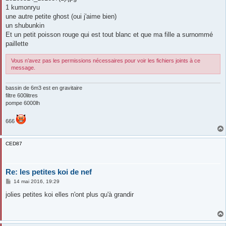
1 kumonryu
une autre petite ghost (oui j'aime bien)
un shubunkin
Et un petit poisson rouge qui est tout blanc et que ma fille a surnommé
paillette
Vous n’avez pas les permissions nécessaires pour voir les fichiers joints à ce
message.
bassin de 6m3 est en gravitaire
filtre 600litres
pompe 6000lh
666
CED87
Re: les petites koi de nef
M
14 mai 2016, 19:29
e
s
jolies petites koi elles n'ont plus qu'à grandir
s
a
g
e