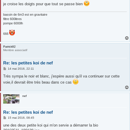
g
je croise les doigts pour que tout se passe bien
e
bassin de 6m3 est en gravitaire
filtre 600litres
pompe 6000lh
666
Patrick82
Membre associatif
Re: les petites koi de nef
M
14 mai 2016, 22:11
e
s
Très sympa le noir et blanc, j'espère aussi qu'il va continuer sur cette
s
voie,il devrait être très beau dans ce cas
a
g
e
nef
Re: les petites koi de nef
M
15 mai 2016, 08:45
e
s
une des deux petite koi qui m'on servie a démarrer la bio
s