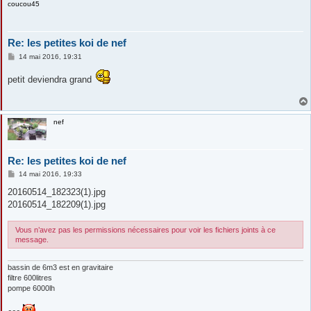
coucou45
Re: les petites koi de nef
M
14 mai 2016, 19:31
e
s
petit deviendra grand
s
a
g
e
nef
Re: les petites koi de nef
M
14 mai 2016, 19:33
e
s
20160514_182323(1).jpg
s
20160514_182209(1).jpg
a
g
e
Vous n’avez pas les permissions nécessaires pour voir les fichiers joints à ce
message.
bassin de 6m3 est en gravitaire
filtre 600litres
pompe 6000lh