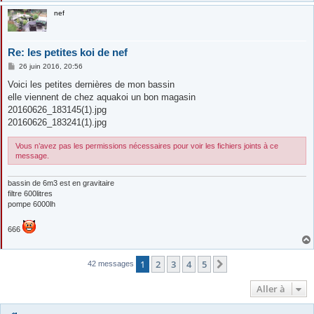
nef
Re: les petites koi de nef
M
26 juin 2016, 20:56
e
s
Voici les petites dernières de mon bassin
s
elle viennent de chez aquakoi un bon magasin
a
g
20160626_183145(1).jpg
e
20160626_183241(1).jpg
Vous n’avez pas les permissions nécessaires pour voir les fichiers joints à ce
message.
bassin de 6m3 est en gravitaire
filtre 600litres
pompe 6000lh
666
1
2
3
4
5
Suivante
42 messages
Aller à