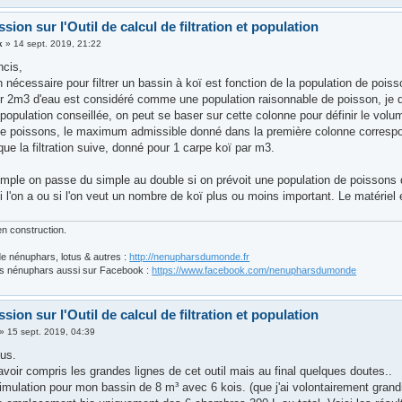
sion sur l'Outil de calcul de filtration et population
k
»
14 sept. 2019, 21:22
ncis,
on nécessaire pour filtrer un bassin à koï est fonction de la population de poi
r 2m3 d'eau est considéré comme une population raisonnable de poisson, je di
population conseillée, on peut se baser sur cette colonne pour définir le volume
de poissons, le maximum admissible donné dans la première colonne correspond
que la filtration suive, donné pour 1 carpe koï par m3.
imple on passe du simple au double si on prévoit une population de poissons q
i l'on a ou si l'on veut un nombre de koï plus ou moins important. Le matériel
n construction.
e nénuphars, lotus & autres :
http://nenupharsdumonde.fr
s nénuphars aussi sur Facebook :
https://www.facebook.com/nenupharsdumonde
sion sur l'Outil de calcul de filtration et population
»
15 sept. 2019, 04:39
ous.
voir compris les grandes lignes de cet outil mais au final quelques doutes..
 simulation pour mon bassin de 8 m³ avec 6 kois. (que j'ai volontairement grand