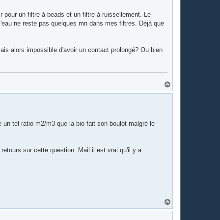
our un filtre à beads et un filtre à ruissellement. Le
, l'eau ne reste pas quelques mn dans mes filtres. Déjà que
is alors impossible d'avoir un contact prolongé? Ou bien
H
a
u
t
un tel ratio m2/m3 que la bio fait son boulot malgré le
etours sur cette question. Mail il est vrai qu'il y a
H
a
u