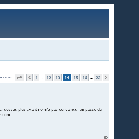
Page
14
sur
22
1
12
13
14
15
16
22
Précédente
Suivante
essages
…
…
n ci dessus plus avant ne m'a pas convaincu .on passe du
sultat.
H