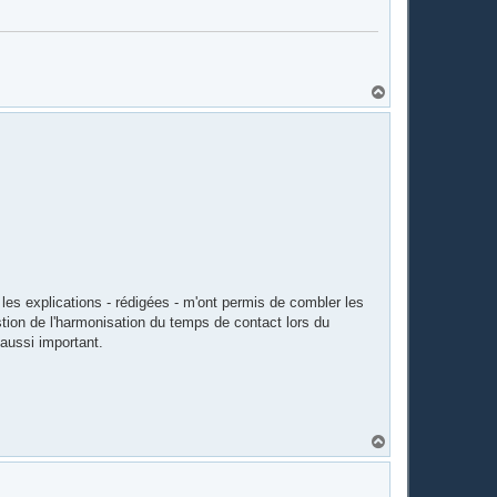
H
a
u
t
 les explications - rédigées - m'ont permis de combler les
stion de l'harmonisation du temps de contact lors du
 aussi important.
H
a
u
t