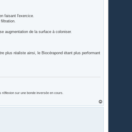
t
n faisant l'exercice.
iltration.
e augmentation de la surface à coloniser.
re plus réaliste ainsi, le Biocérapond étant plus performant
is réflexion sur une bonde inversée en cours.
H
a
u
t