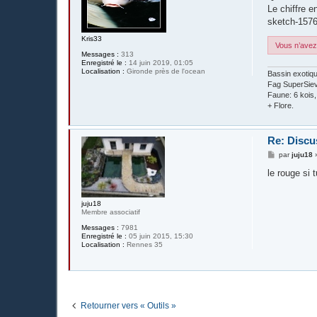
g
Le chiffre e
e
sketch-157
Kris33
Vous n’avez 
Messages :
313
Enregistré le :
14 juin 2019, 01:05
Localisation :
Gironde près de l'ocean
Bassin exotiq
Fag SuperSieve
Faune: 6 kois
+ Flore.
Re: Discus
M
par
juju18
e
s
le rouge si 
s
a
g
juju18
e
Membre associatif
Messages :
7981
Enregistré le :
05 juin 2015, 15:30
Localisation :
Rennes 35
Retourner vers « Outils »