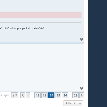
ile), UVC 40 W, pompe à air Hailea V60.
H
a
u
t
H
a
Page
14
sur
22
u
1
12
13
14
15
16
22
Précédente
Suivante
essages
…
…
t
Aller à