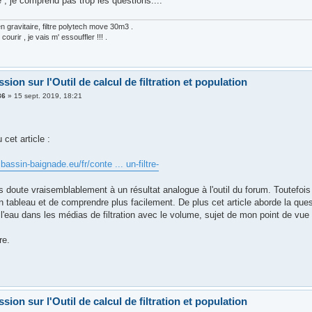
e , je comprend pas trop les questions....
 gravitaire, filtre polytech move 30m3 .
courir , je vais m' essouffler !!! .
sion sur l'Outil de calcul de filtration et population
86
»
15 sept. 2019, 18:21
u cet article :
bassin-baignade.eu/fr/conte ... un-filtre-
ns doute vraisemblablement à un résultat analogue à l'outil du forum. Toutefois
n tableau et de comprendre plus facilement. De plus cet article aborde la que
l'eau dans les médias de filtration avec le volume, sujet de mon point de vue
re.
sion sur l'Outil de calcul de filtration et population