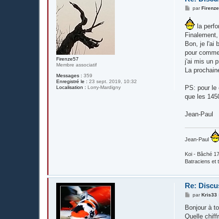
M
par
Firenz
e
s
s
la perfo
a
Finalement, 
g
Bon, je l'ai
e
pour commen
Firenze57
j'ai mis un p
Membre associatif
La prochain
Messages :
359
Enregistré le :
23 sept. 2019, 10:32
PS: pour le 
Localisation :
Lorry-Mardigny
que les 14
Jean-Paul
Jean-Paul
Koi - Bâché 17
Batraciens et t
Re: Discus
M
par
Kris33
e
s
Bonjour à t
s
Quelle chiff
a