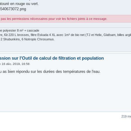
ntouré en rouge ou vert.
6540673072.png
pas les permissions nécessaires pour voir les fichiers joints à ce message.
ue polyester 8 m³ + cascade
, fût 220 L brosses, filtre Eskada 4 XL avec 1m³ de bio net (TJ et Helix, Glafoam, billes arg
, 2 Shubunkins, 6 Notropis Chrosumus.
sion sur l'Outil de calcul de filtration et population
»
16 déc. 2019, 16:58
tu as bien répondu sur les durées des températures de l'eau.
219 m