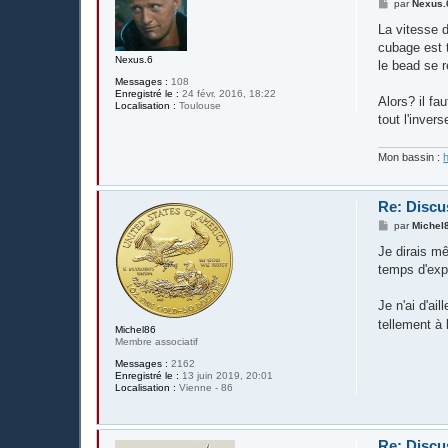
M
par
Nexus.
e
s
La vitesse d
s
cubage est t
a
Nexus.6
g
le bead se 
e
Messages :
108
Enregistré le :
24 févr. 2016, 18:22
Alors? il f
Localisation :
Toulouse
tout l'invers
Mon bassin :
Re: Discus
M
par
Michel
e
s
Je dirais mê
s
temps d'expo
a
g
e
Je n'ai d'ai
tellement à 
Michel86
Membre associatif
Messages :
2162
Enregistré le :
13 juin 2019, 20:01
Localisation :
Vienne - 86
Re: Discus