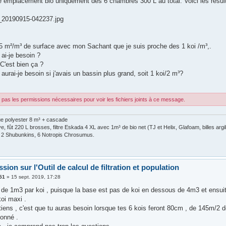
e emplacement bio uniquement des 6 chambres 300 L au total. Voici les résul
_20190915-042237.jpg
15 m²/m³ de surface avec mon Sachant que je suis proche des 1 koi /m³,.
ai-je besoin ?
C'est bien ça ?
aurai-je besoin si j'avais un bassin plus grand, soit 1 koi/2 m³?
pas les permissions nécessaires pour voir les fichiers joints à ce message.
ue polyester 8 m³ + cascade
, fût 220 L brosses, filtre Eskada 4 XL avec 1m³ de bio net (TJ et Helix, Glafoam, billes arg
, 2 Shubunkins, 6 Notropis Chrosumus.
sion sur l'Outil de calcul de filtration et population
51
»
15 sept. 2019, 17:28
s de 1m3 par koi , puisque la base est pas de koi en dessous de 4m3 et ensuit
oi maxi .
tiens , c'est que tu auras besoin lorsque tes 6 kois feront 80cm , de 145m/2 d
onné .