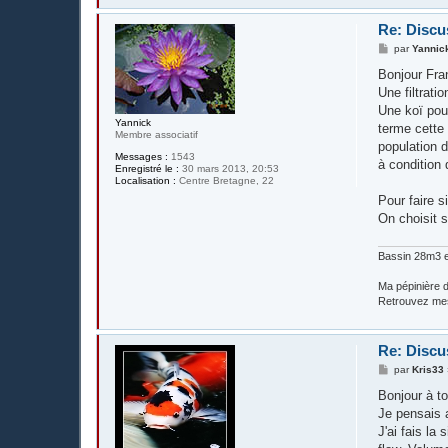
Re: Discus
M
par
Yannic
e
s
Bonjour Fra
s
Une filtrati
a
g
Une koï pou
e
Yannick
terme cette 
Membre associatif
population 
Messages :
1543
à condition 
Enregistré le :
30 mars 2013, 20:53
Localisation :
Centre Bretagne, 22
Pour faire s
On choisit s
Bassin 28m3 e
Ma pépinière d
Retrouvez me
Re: Discus
M
par
Kris33
e
s
Bonjour à t
s
Je pensais a
a
g
J'ai fais la
e