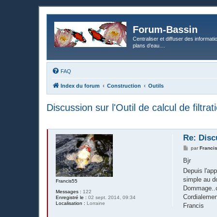
Forum-Bassin
Centraliser et diffuser des informati
plans d’eau....
FAQ
Index du forum
Construction
Outils
Discussion sur l'Outil de calcul de filtra
Re: Discu
M
par
Franci
e
s
Bjr
s
Depuis l'app
a
g
simple au do
Francis55
e
Dommage..c'é
Messages :
122
Cordialemen
Enregistré le :
02 sept. 2014, 09:34
Localisation :
Lorraine
Francis