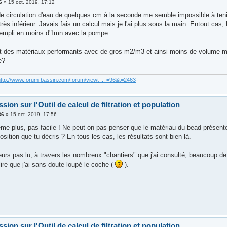
6
»
15 oct. 2019, 17:12
e circulation d'eau de quelques cm à la seconde me semble impossible à tenir p
rès inférieur. Javais fais un calcul mais je l'ai plus sous la main. Entout cas
rempli en moins d'1mn avec la pompe...
aut des matériaux performants avec de gros m2/m3 et ainsi moins de volume ma
e?
http://www.forum-bassin.com/forum/viewt ... =96&t=2463
sion sur l'Outil de calcul de filtration et population
86
»
15 oct. 2019, 17:56
me plus, pas facile ! Ne peut on pas penser que le matériau du bead présente 
sition que tu décris ? En tous les cas, les résultats sont bien là.
lleurs pas lu, à travers les nombreux "chantiers" que j'ai consulté, beaucoup de r
lire que j'ai sans doute loupé le coche (
).
sion sur l'Outil de calcul de filtration et population