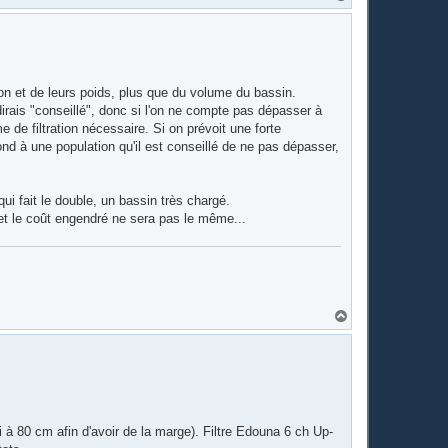
a
u
t
sson et de leurs poids, plus que du volume du bassin.
rais "conseillé", donc si l'on ne compte pas dépasser à
 de filtration nécessaire. Si on prévoit une forte
 à une population qu'il est conseillé de ne pas dépasser,
ui fait le double, un bassin très chargé.
 et le coût engendré ne sera pas le même...
H
a
u
t
i à 80 cm afin d'avoir de la marge). Filtre Edouna 6 ch Up-