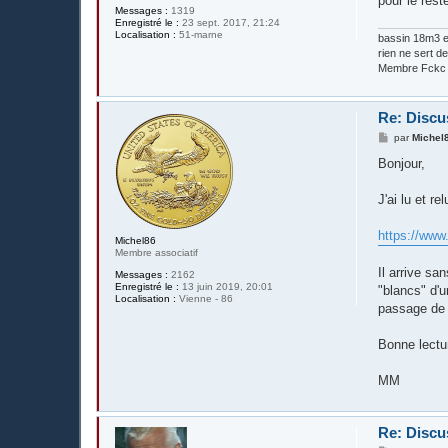
pour le rest
Messages :
1319
Enregistré le :
23 sept. 2017, 21:24
Localisation :
51-marne
bassin 18m3 en
rien ne sert de 
Membre Fckc
Re: Discus
M
par
Michel
e
s
Bonjour,
s
a
g
J'ai lu et rel
e
https://www.
Michel86
Membre associatif
Il arrive sa
Messages :
2162
Enregistré le :
13 juin 2019, 20:01
"blancs" d'u
Localisation :
Vienne - 86
passage de 
Bonne lectu
MM
Re: Discus