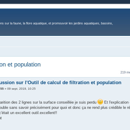
ons sur la faune, la flore aquatique, et promouvoir les jardins aquatiques, bassins,
tion et population
219 m
ssion sur l'Outil de calcul de filtration et population
s55
»
09 sept. 2019, 10:25
arition des 2 lignes sur la surface conseillée je suis perdu
Et l'explicatio
uble sans savoir précisément pour quoi et donc ça ne rend plus crédible le ré
tait un excellent outil.excellent!!
t