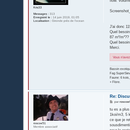
flow. Volum
Kris33
Screenshot
Messages :
313
Enregistré le :
14 juin 2019, 01:05
Localisation :
Gironde près de l'ocean
J'ai donc 1
Quel besoin 
87 m²/m³?? 
Quel besoin 
Merci.
Vous n’avez 
Bassin exotiq
Fag SuperSieve
Faune: 6 kois
+ Flore.
Re: Discus
M
par
roscoe
e
s
tu es a plu
s
1koi/m3, 5 k
a
g
ce que je re
e
roscoe51
sousdimenti
Membre associatif