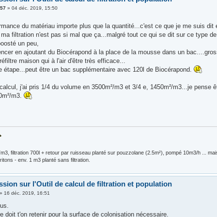
e57
»
04 déc. 2019, 15:50
rmance du matériau importe plus que la quantité...c'est ce que je me suis dit e
ma filtration n'est pas si mal que ça...malgré tout ce qui se dit sur ce type de f
 boosté un peu,
cer en ajoutant du Biocérapond à la place de la mousse dans un bac....gross
réfiltre maison qui à l'air d'être très efficace...
e étape...peut être un bac supplémentaire avec 120l de Biocérapond.
calcul, j'ai pris 1/4 du volume en 3500m²/m3 et 3/4 e, 1450m²/m3...je pense êt
50m²/m3.
m3, filtration 700l + retour par ruisseau planté sur pouzzolane (2.5m²), pompé 10m3/h ... ma
ritons - env. 1 m3 planté sans filtration.
sion sur l'Outil de calcul de filtration et population
»
16 déc. 2019, 16:51
ous.
re doit t'on retenir pour la surface de colonisation nécessaire.