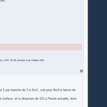
tats.
ile), UVC 40 W, pompe à air Hailea V60.
H
a
u
t
e 1 par tranche de 1 a 2m3 , soit pour 8m3 a raison de
e surface, et tu disposes de 115 a l'heure actuelle, donc