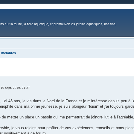
ons sur la faune, la flore aquatique, et promouvoir les jardins aquatiques, bassins,
es membres
»
10 sept. 2019, 21:27
 j'ai 43 ans, je vis dans le Nord de la France et je m'intéresse depuis peu à l'
ariophile dans ma prime jeunesse, je suis plongeur "loisir" et j'ai toujours gard
 de mettre un place un bassin qui me permettrait de joindre l'utile à l'agréable
wbie, je vous rejoins pour profiter de vos expériences, conseils et bons plans
et positivement à ce forum.