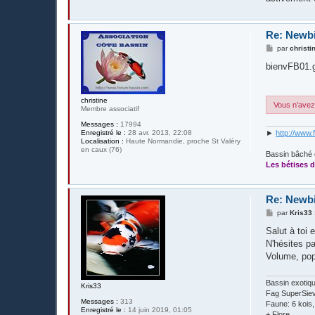
Re: Newb
M
par
christi
e
s
bienvFB01.g
s
a
g
e
christine
Vous n’avez 
Membre associatif
Messages :
17994
Enregistré le :
28 avr. 2013, 22:08
►
http://www.
Localisation :
Haute Normandie, proche St Valéry
en caux (76)
Bassin bâché 
Les bétises d
Re: Newb
M
par
Kris33
e
s
Salut à toi 
s
N'hésites pa
a
g
Volume, pop
e
Bassin exotiq
Kris33
Fag SuperSieve
Messages :
313
Faune: 6 kois
Enregistré le :
14 juin 2019, 01:05
+ Flore.