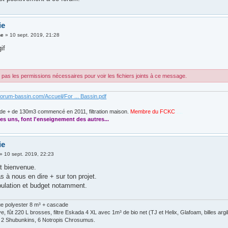
ie
ne
»
10 sept. 2019, 21:28
if
pas les permissions nécessaires pour voir les fichiers joints à ce message.
forum-bassin.com/Accueil/For ... Bassin.pdf
de + de 130m3 commencé en 2011, filtration maison.
Membre du FCKC
....
es uns, font l'enseignement des autres...
ie
»
10 sept. 2019, 22:23
et bienvenue.
s à nous en dire + sur ton projet.
ulation et budget notamment.
ue polyester 8 m³ + cascade
, fût 220 L brosses, filtre Eskada 4 XL avec 1m³ de bio net (TJ et Helix, Glafoam, billes arg
, 2 Shubunkins, 6 Notropis Chrosumus.