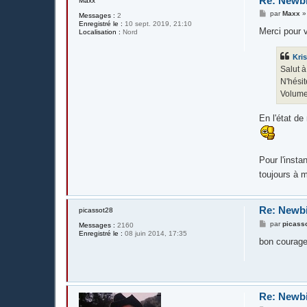
Re: Newb
Maxx
M
par
Maxx
Messages :
2
e
Enregistré le :
10 sept. 2019, 21:10
s
Merci pour v
Localisation :
Nord
s
a
g
Kri
e
Salut à
N'hésit
Volume
En l'état de
Pour l'insta
toujours à 
Re: Newb
picassot28
M
par
picass
Messages :
2160
e
Enregistré le :
08 juin 2014, 17:35
s
bon courage
s
a
g
e
Re: Newb