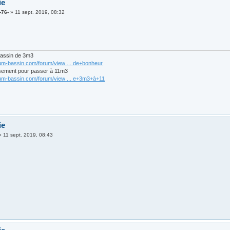
ie
-76-
»
11 sept. 2019, 08:32
bassin de 3m3
rum-bassin.com/forum/view ... de+bonheur
sement pour passer à 11m3
rum-bassin.com/forum/view ... e+3m3+à+11
ie
»
11 sept. 2019, 08:43