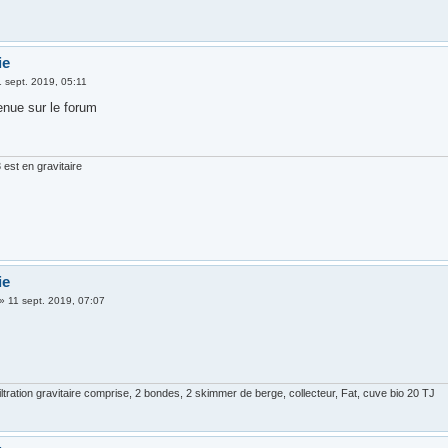
ie
1 sept. 2019, 05:11
enue sur le forum
est en gravitaire
ie
»
11 sept. 2019, 07:07
ltration gravitaire comprise, 2 bondes, 2 skimmer de berge, collecteur, Fat, cuve bio 20 TJ