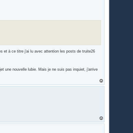
t
 et à ce titre j'ai lu avec attention les posts de truite26
 une nouvelle lubie. Mais je ne suis pas inquiet, j'arrive
H
a
u
t
H
a
u
t