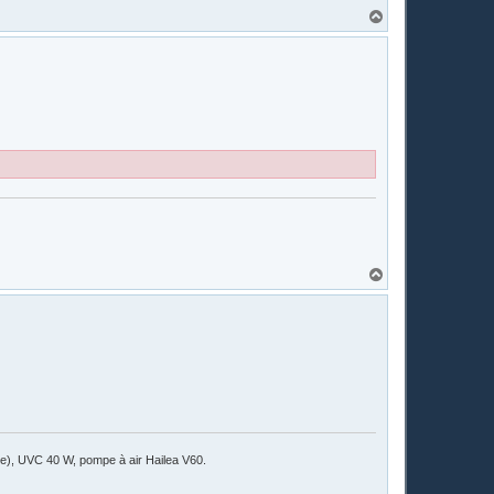
H
a
u
t
H
a
u
t
ile), UVC 40 W, pompe à air Hailea V60.