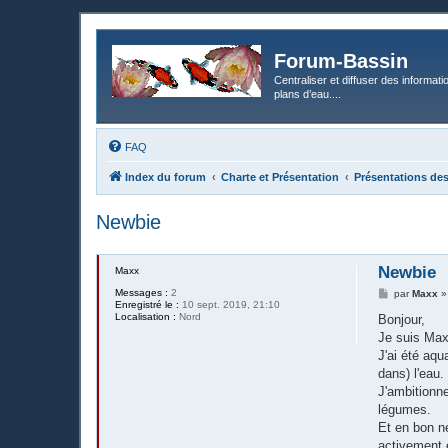
Forum-Bassin
Centraliser et diffuser des informati
plans d’eau....
FAQ
Index du forum
Charte et Présentation
Présentations d
Newbie
Newbie
Maxx
Messages :
2
M
par
Maxx
Enregistré le :
10 sept. 2019, 21:10
e
Localisation :
Nord
s
Bonjour,
s
Je suis Max,
a
g
J'ai été aqu
e
dans) l'eau.
J'ambitionne
légumes.
Et en bon ne
activement 