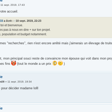
ie
»
11 sept. 2019, 17:43
otre accueil.
s33
a écrit :
↑
10 sept. 2019, 22:23
 toi et bienvenue.
es pas à nous en dire + sur ton projet.
, population et budget notamment.
 mes "recherches", rien n'est encore arrêté mais j'aimerais un élevage de truites
nt, mon principal souci reste de convaincre mon épouse qui voit dans mon projet
mes fins
(tout le monde a un prix
)
ie
ot28
»
11 sept. 2019, 19:34
 pour décider madame lolll
ie