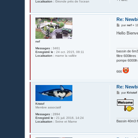
Localisation :
Gironde près de l'ocean
Re: Newb
M
par
nef
»
1
e
s
Hello Bienv
s
a
nef
g
e
Messages :
3461
bassin de 6m3 
Enregistré le :
24 oct. 2015, 08:11
Localisation :
marne la vallée
filtre 600litres
pompe 6000lh
666
Re: Newb
M
par
Kristof
e
s
s
Kristof
a
Membre associatif
g
Messages :
2894
e
Enregistré le :
21 juil. 2016, 14:24
Bassin 40m3 fi
Localisation :
Seine et Marne