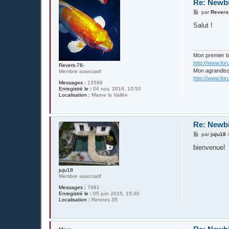
Re: Newb
M
par
Revers
e
s
Salut !
s
a
g
e
Mon premier 
http://www.fo
Revers-76-
Mon agrandis
Membre associatif
http://www.fo
Messages :
13599
Enregistré le :
04 nov. 2016, 10:50
Localisation :
Marne la Vallée
Re: Newb
M
par
juju18
e
s
bienvenue!
s
a
g
juju18
e
Membre associatif
Messages :
7981
Enregistré le :
05 juin 2015, 15:30
Localisation :
Rennes 35