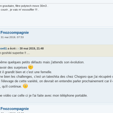
 gravitaire, filtre polytech move 30m3 .
courir , je vais m' essouffler !!! .
o Fnozcompagnie
»
31 mai 2019, 07:53
coe51
a écrit :
↑
30 mai 2019, 21:48
n goshiki superbe !! ....
même quelques petits défauts mais j'attends son évolution.
 avoir des surprises
t il grandit bien et c'est une femelle.
e bien les challenges, c'est un tateshita des chez Chogoro que j'ai récupéré
e l'élevage de cette variété, on devrait en entendre parler prochainement car
 qu'il continue.
ne vidéo car celle ci je l'ai faite avec mon téléphone portable.
o Fnozcompagnie