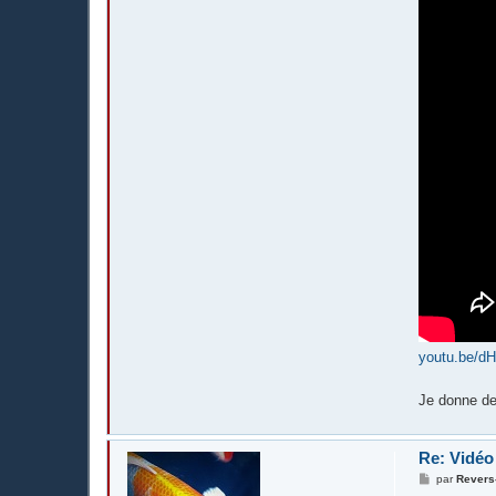
youtu.be/d
Je donne de
Re: Vidé
M
par
Revers
e