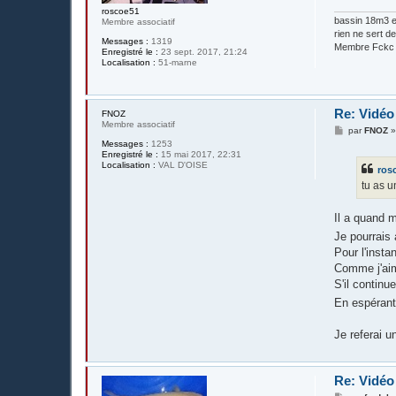
e
roscoe51
bassin 18m3 en
Membre associatif
rien ne sert de 
Messages :
1319
Membre Fckc
Enregistré le :
23 sept. 2017, 21:24
Localisation :
51-marne
Re: Vidé
FNOZ
Membre associatif
M
par
FNOZ
e
Messages :
1253
s
Enregistré le :
15 mai 2017, 22:31
s
Localisation :
VAL D'OISE
ros
a
g
tu as u
e
Il a quand 
Je pourrais
Pour l'instan
Comme j'aim
S'il continu
En espérant,
Je referai u
Re: Vidé