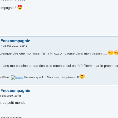
»
31 mai 2019, 12:28
compagnie !
o Fnozcompagnie
3
»
31 mai 2019, 12:41
 presque dire que moi aussi j'ai la Fnozcompagnie dans mon bassin.....
uit dans ma bassine et pas des plus moches qui ont été élevés par le proprio
de 80 m3
Un vivier quoi!!.....Mais avec des plantes!!!!
o Fnozcompagnie
2 juin 2019, 20:55
ut ce petit monde
est en gravitaire