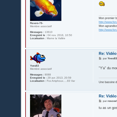
s
s
a
g
e
Mon premier 
http://www.fo
Revers-76-
Mon agrandis
Membre associatif
http://www.fo
Messages :
13610
Enregistré le :
04 nov. 2016, 10:50
Localisation :
Marne la Vallée
Re: Vidé
M
par
Yves8
e
s
Yves83
"Y'a" du mon
s
Membre associatif
a
g
Messages :
9088
e
Enregistré le :
29 avr. 2013, 20:59
Localisation :
Fox Amphoux.....83 Var
Une bassine 
Re: Vidé
M
par
roscoe
e
s
tu as un gos
s
a
g