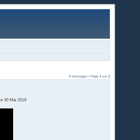
8 messages • Page
1
sur
1
 ce 30 Mai 2019