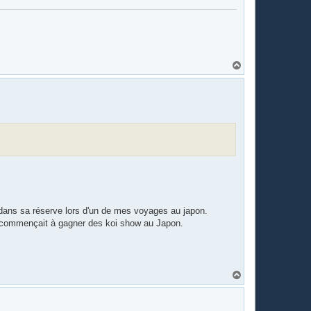
H
a
u
t
 dans sa réserve lors d'un de mes voyages au japon.
 il commençait à gagner des koi show au Japon.
H
a
u
t