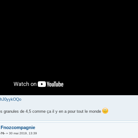
HhJ0yykOQo
s granules de 4,5 comme ça il y en a pour tout le monde
o Fnozcompagnie
-76-
»
30 mai 2019, 13:39