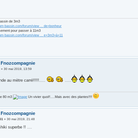
bassin de 3m3
rum-bassin.com/forum/view ... de+bonheur
sement pour passer à 11m3
rum-bassin.com/forum/view ... e+3m3+à+11
o Fnozcompagnie
3
»
30 mai 2019, 13:59
de au mètre carré!!!!!.....
.....
de 80 m3
Un vivier quoi!!.....Mais avec des plantes!!!!
o Fnozcompagnie
51
»
30 mai 2019, 21:48
hiki superbe !! ....