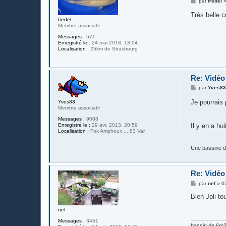
M
par
fredel
e
s
Très belle 
s
fredel
a
Membre associatif
g
Messages :
571
e
Enregistré le :
24 mai 2018, 13:04
Localisation :
25km de Strasbourg
Re: Vidé
M
par
Yves8
e
s
Je pourrais
Yves83
s
Membre associatif
a
g
Messages :
9088
e
Enregistré le :
29 avr. 2013, 20:59
Il y en a h
Localisation :
Fox Amphoux.....83 Var
Une bassine 
Re: Vidé
M
par
nef
»
0
e
s
Bien Joli to
s
a
nef
g
e
Messages :
3461
bassin de 6m3 