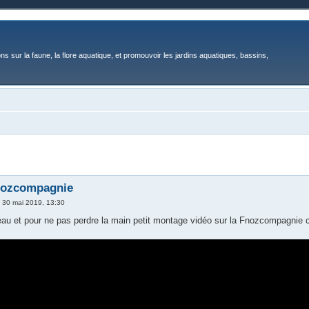
ons sur la faune, la flore aquatique, et promouvoir les jardins aquatiques, bassins,
nozcompagnie
»
30 mai 2019, 13:30
 beau et pour ne pas perdre la main petit montage vidéo sur la Fnozcompagnie