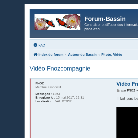
Forum-Bassin
Centraliser et diffuser des informati
plans d’eau....
FAQ
Index du forum
Autour du Bassin
Photo, Vidéo
Vidéo Fnozcompagnie
Vidéo F
FNOZ
Membre associatif
M
par
FNOZ
Messages :
1253
e
Enregistré le :
15 mai 2017, 22:31
s
Il fait pas
Localisation :
VAL D'OISE
s
a
g
e