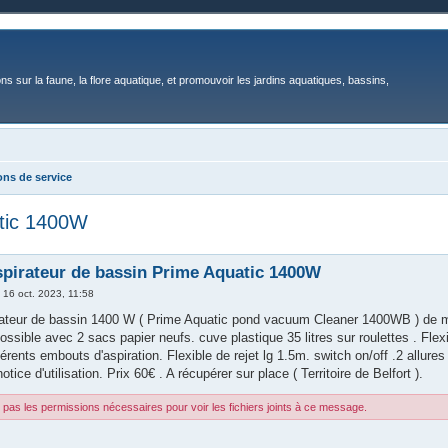
ons sur la faune, la flore aquatique, et promouvoir les jardins aquatiques, bassins,
ons de service
atic 1400W
pirateur de bassin Prime Aquatic 1400W
»
16 oct. 2023, 11:58
ateur de bassin 1400 W ( Prime Aquatic pond vacuum Cleaner 1400WB ) de ma
ossible avec 2 sacs papier neufs. cuve plastique 35 litres sur roulettes . Fle
férents embouts d'aspiration. Flexible de rejet lg 1.5m. switch on/off .2 allur
notice d'utilisation. Prix 60€ . A récupérer sur place ( Territoire de Belfort ).
pas les permissions nécessaires pour voir les fichiers joints à ce message.