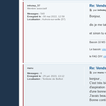
Re: Vends
imhotep_57
Membre associatif
M
par
imhote
e
Messages :
540
s
Bonjour,
Enregistré le :
06 mai 2022, 12:58
s
Localisation :
Aulnois-sur-seille (57)
a
g
dis je me ta
e
et sinon tu 
Bassin 10 M3 
Le bassin:
vie
le FAG DIY:
vi
Re: Vends
manu
M
par
manu
Messages :
6
e
Enregistré le :
25 juil. 2023, 13:12
s
bonjour ,
Localisation :
Territoire de Belfort
s
C'est très b
a
g
d'aspiration
e
d'une bonne
J'avais bea
Bonne conti