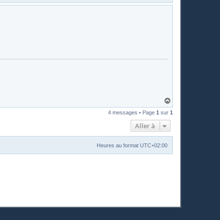
a
u
t
H
a
4 messages • Page
1
sur
1
u
t
Aller à
Heures au format
UTC+02:00