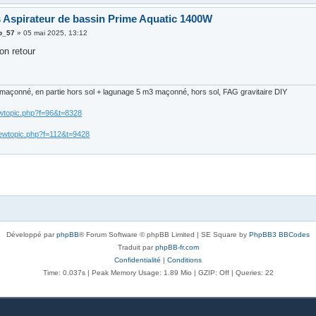
 Aspirateur de bassin Prime Aquatic 1400W
p_57
»
05 mai 2025, 13:12
on retour
maçonné, en partie hors sol + lagunage 5 m3 maçonné, hors sol, FAG gravitaire DIY
wtopic.php?f=96&t=8328
ewtopic.php?f=112&t=9428
Développé par
phpBB
® Forum Software © phpBB Limited | SE Square by
PhpBB3 BBCodes
Traduit par
phpBB-fr.com
Confidentialité
|
Conditions
Time: 0.037s
| Peak Memory Usage: 1.89 Mio | GZIP: Off |
Queries: 22