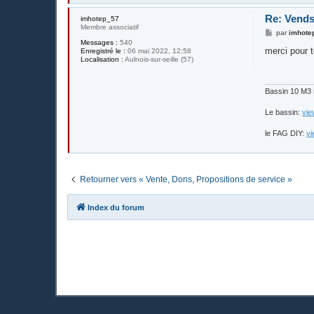
Re: Vends
imhotep_57
Membre associatif
M
par
imhote
e
Messages :
540
s
merci pour t
Enregistré le :
06 mai 2022, 12:58
s
Localisation :
Aulnois-sur-seille (57)
a
g
e
Bassin 10 M3 
Le bassin:
vie
le FAG DIY:
vi
Retourner vers « Vente, Dons, Propositions de service »
Index du forum