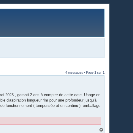
4 messages • Page
1
sur
1
i 2023 , garanti 2 ans à compter de cette date. Usage en
xible d'aspiration longueur 4m pour une profondeur jusqu'à
es de fonctionnement ( temporisée et en continu ). emballage
H