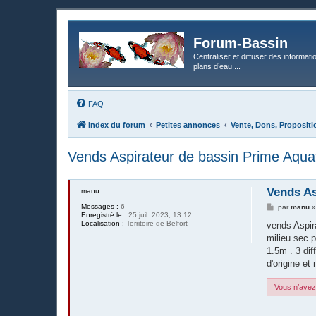
Forum-Bassin
Centraliser et diffuser des informati
plans d’eau....
FAQ
Index du forum
Petites annonces
Vente, Dons, Propositi
Vends Aspirateur de bassin Prime Aqu
Vends As
manu
Messages :
6
M
par
manu
Enregistré le :
25 juil. 2023, 13:12
e
Localisation :
Territoire de Belfort
s
vends Aspir
s
milieu sec p
a
g
1.5m . 3 dif
e
d'origine et 
Vous n’avez 