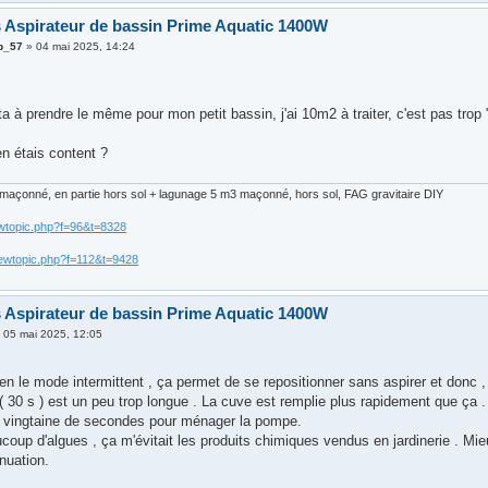
 Aspirateur de bassin Prime Aquatic 1400W
p_57
»
04 mai 2025, 14:24
ta à prendre le même pour mon petit bassin, j'ai 10m2 à traiter, c'est pas trop 
en étais content ?
maçonné, en partie hors sol + lagunage 5 m3 maçonné, hors sol, FAG gravitaire DIY
wtopic.php?f=96&t=8328
ewtopic.php?f=112&t=9428
 Aspirateur de bassin Prime Aquatic 1400W
»
05 mai 2025, 12:05
ien le mode intermittent , ça permet de se repositionner sans aspirer et donc , 
 ( 30 s ) est un peu trop longue . La cuve est remplie plus rapidement que ça . 
 vingtaine de secondes pour ménager la pompe.
ucoup d'algues , ça m'évitait les produits chimiques vendus en jardinerie . M
nuation.