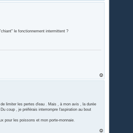
a
u
t
"chiant" le fonctionnement intermittent ?
H
a
u
t
de limiter les pertes d'eau . Mais , à mon avis , la durée
Du coup , je préférais interrompre l'aspiration au bout
ieux pour les poissons et mon porte-monnaie.
H