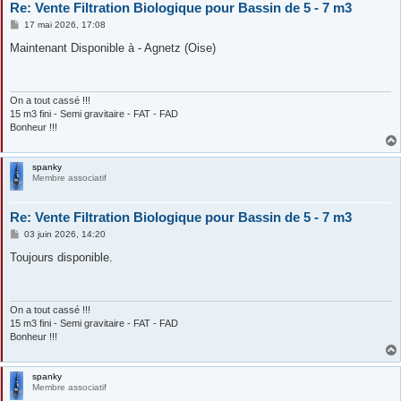
Re: Vente Filtration Biologique pour Bassin de 5 - 7 m3
M
17 mai 2026, 17:08
e
s
Maintenant Disponible à - Agnetz (Oise)
s
a
g
e
On a tout cassé !!!
15 m3 fini - Semi gravitaire - FAT - FAD
Bonheur !!!
spanky
Membre associatif
Re: Vente Filtration Biologique pour Bassin de 5 - 7 m3
M
03 juin 2026, 14:20
e
s
Toujours disponible.
s
a
g
e
On a tout cassé !!!
15 m3 fini - Semi gravitaire - FAT - FAD
Bonheur !!!
spanky
Membre associatif