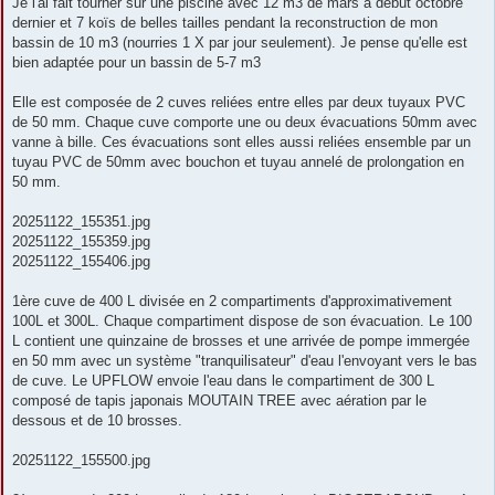
Je l'ai fait tourner sur une piscine avec 12 m3 de mars à début octobre
dernier et 7 koïs de belles tailles pendant la reconstruction de mon
bassin de 10 m3 (nourries 1 X par jour seulement). Je pense qu'elle est
bien adaptée pour un bassin de 5-7 m3
Elle est composée de 2 cuves reliées entre elles par deux tuyaux PVC
de 50 mm. Chaque cuve comporte une ou deux évacuations 50mm avec
vanne à bille. Ces évacuations sont elles aussi reliées ensemble par un
tuyau PVC de 50mm avec bouchon et tuyau annelé de prolongation en
50 mm.
20251122_155351.jpg
20251122_155359.jpg
20251122_155406.jpg
1ère cuve de 400 L divisée en 2 compartiments d'approximativement
100L et 300L. Chaque compartiment dispose de son évacuation. Le 100
L contient une quinzaine de brosses et une arrivée de pompe immergée
en 50 mm avec un système "tranquilisateur" d'eau l'envoyant vers le bas
de cuve. Le UPFLOW envoie l'eau dans le compartiment de 300 L
composé de tapis japonais MOUTAIN TREE avec aération par le
dessous et de 10 brosses.
20251122_155500.jpg