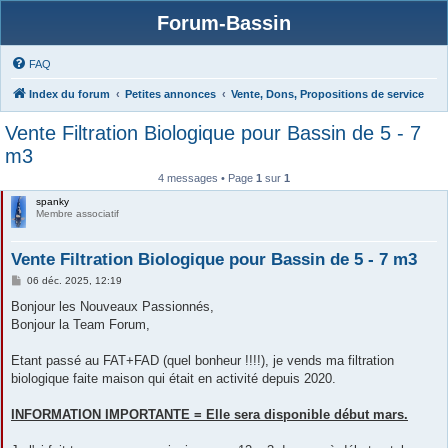
Forum-Bassin
FAQ
Index du forum
Petites annonces
Vente, Dons, Propositions de service
Vente Filtration Biologique pour Bassin de 5 - 7
m3
4 messages • Page
1
sur
1
spanky
Membre associatif
Vente Filtration Biologique pour Bassin de 5 - 7 m3
M
06 déc. 2025, 12:19
e
s
Bonjour les Nouveaux Passionnés,
s
Bonjour la Team Forum,
a
g
e
Etant passé au FAT+FAD (quel bonheur !!!!), je vends ma filtration
biologique faite maison qui était en activité depuis 2020.
INFORMATION IMPORTANTE = Elle sera disponible début mars.