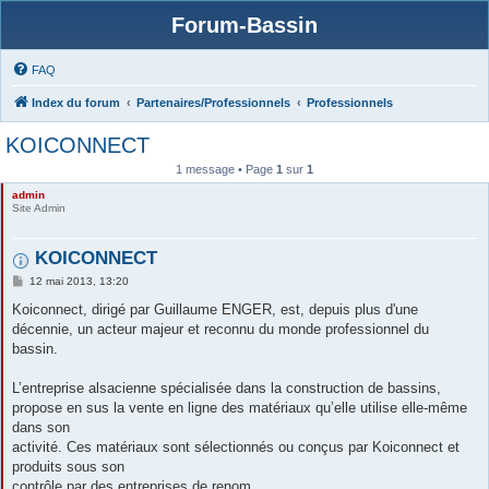
Forum-Bassin
FAQ
Index du forum
Partenaires/Professionnels
Professionnels
KOICONNECT
1 message • Page
1
sur
1
admin
Site Admin
KOICONNECT
M
12 mai 2013, 13:20
e
s
Koiconnect, dirigé par Guillaume ENGER, est, depuis plus d'une
s
décennie, un acteur majeur et reconnu du monde professionnel du
a
g
bassin.
e
L’entreprise alsacienne spécialisée dans la construction de bassins,
propose en sus la vente en ligne des matériaux qu’elle utilise elle-même
dans son
activité. Ces matériaux sont sélectionnés ou conçus par Koiconnect et
produits sous son
contrôle par des entreprises de renom.