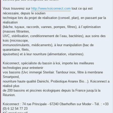
Vous trouverez sur
http://www.koiconnect.com
tout ce qui est
nécessaire, depuis le soutien
technique lors du projet de réalisation (conseil, plan), en passant par la
réalisation
(bâche, tuyaux, raccords, vannes, pompes, filtres), à l´optimisation
(masses filtrantes,
UVC, stérilisation, conditionnement de l´eau, bactéries), aux soins des
kois (microscope,
immunostimulants, médicaments), à leur manipulation (bac de
quarantaine, filets,
épuisettes) et à leur nourriture (alimentation, vitamines).
Koiconnect, spécialiste du bassin à koi, importe les meilleures
technologies pour entretenir
vos bassins (Uvc immergé Sterilair. Tambour inox, filtre à membrane
Smartpond,
nourriture haute qualité Dainichi, Probiotique Anarex Bio…). Koiconnect a
réalisé plus
de 200 bassins et piscines écologiques depuis la France jusqu’à la
Réunion.
Koiconnect : 74 rue Principale - 67240 Oberhoffen sur Moder - Tél. : +33
(0) 6 12 54 77 23